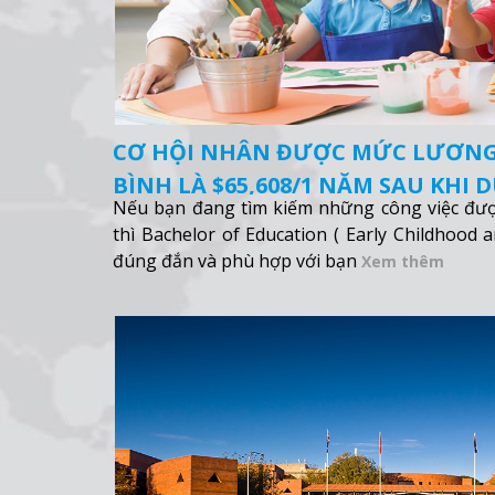
CƠ HỘI NHÂN ĐƯỢC MỨC LƯƠNG
BÌNH LÀ $65,608/1 NĂM SAU KHI 
Nếu bạn đang tìm kiếm những công việc được 
thì Bachelor of Education ( Early Childhood 
đúng đắn và phù hợp với bạn
Xem thêm