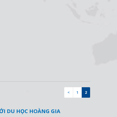
<
1
2
VỚI DU HỌC HOÀNG GIA