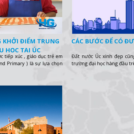
 KHỞI ĐIỂM TRUNG
CÁC BƯỚC ĐỂ CÓ ĐƯ
DU HỌC TẠI ÚC
tiếp xúc , giáo dục trẻ em
Đất nước Úc xinh đẹp cũng
and Primary ) là sự lựa chọn
trường đại học hàng đầu trê