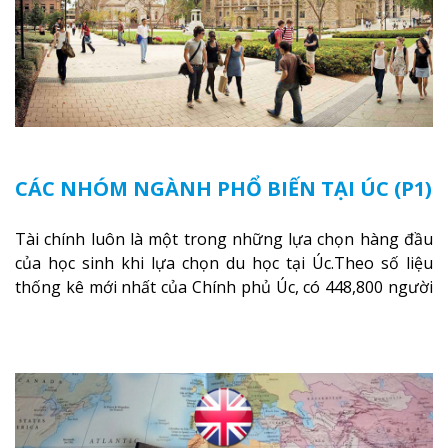
CÁC NHÓM NGÀNH PHỔ BIẾN TẠI ÚC (P1)
Tài chính luôn là một trong những lựa chọn hàng đầu
của học sinh khi lựa chọn du học tại Úc.Theo số liệu
thống kê mới nhất của Chính phủ Úc, có 448,800 người
lao động đang làm việc trong ngành Dịch vụ Tài chính
và Bảo hiểm tại Úc tính đến tháng 11/2018, tăng 7,9%
so với cùng kỳ năm 2013. Chính phủ Úc dự kiến số
lượng việc làm trong ngành Dịch vụ Tài chính và Bảo
hiểm sẽ còn tăng 3.2% cho đến năm 2023 (Nguồn:
Australian Government - Australian Jobs).
Xem thêm