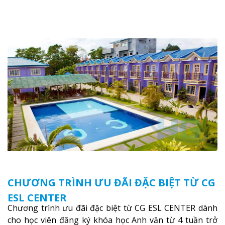
ngại vật cuối cùng bạn phải vượt qua
Xem thêm
CHƯƠNG TRÌNH ƯU ĐÃI ĐẶC BIỆT TỪ CG
ESL CENTER
Chương trình ưu đãi đặc biệt từ CG ESL CENTER dành
cho học viên đăng ký khóa học Anh văn từ 4 tuần trở