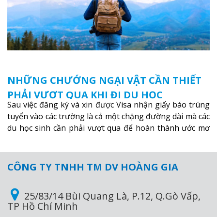
NHỮNG CHƯỚNG NGẠI VẬT CẦN THIẾT
PHẢI VƯỢT QUA KHI ĐI DU HỌC
Sau việc đăng ký và xin được Visa nhận giấy báo trúng
tuyển vào các trường là cả một chặng đường dài mà các
du học sinh cần phải vượt qua để hoàn thành ước mơ
du học của mình.
Xem thêm
CÔNG TY TNHH TM DV HOÀNG GIA
25/83/14 Bùi Quang Là, P.12, Q.Gò Vấp,
TP Hồ Chí Minh