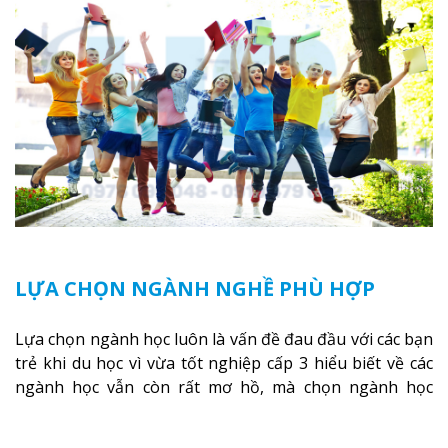
LỰA CHỌN NGÀNH NGHỀ PHÙ HỢP
Lựa chọn ngành học luôn là vấn đề đau đầu với các bạn
trẻ khi du học vì vừa tốt nghiệp cấp 3 hiểu biết về các
ngành học vẫn còn rất mơ hồ, mà chọn ngành học
không phù hợp với bản thân thì xem như là “sai một li
đi một dặm”.
Xem thêm