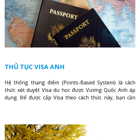
THỦ TỤC VISA ANH
Hệ thống thang điểm (Points-Based System) là cách
thức xét duyệt Visa du học được Vương Quốc Anh áp
dụng. Để được cấp Visa theo cách thức này, bạn cần
phải chứng minh rằng bạn được chấp nhận vào một
khoá học tại một trường học đã được cấp phép bởi Cục
Biên giới Anh (UKBA) và bạn có đủ điều kiện tài chính
để chi trả trong thời gian du học tại Anh
Xem thêm