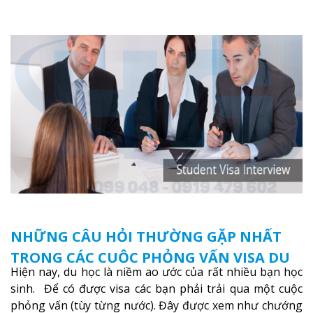
bờ Tây nước Mỹ. Vậy Arizona có những điểm gì thu hút
như vậy?
Xem thêm
NHỮNG CÂU HỎI THƯỜNG GẶP NHẤT
TRONG CÁC CUỘC PHỎNG VẤN VISA DU
Hiện nay, du học là niềm ao ước của rất nhiều bạn học
HỌC
sinh. Để có được visa các bạn phải trải qua một cuộc
phỏng vấn (tùy từng nước). Đây được xem như chướng