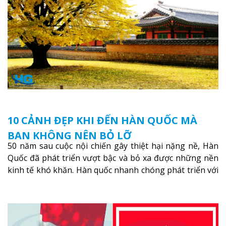
10 CẢNH ĐẸP KHI ĐẾN HÀN QUỐC MÀ
BẠN KHÔNG NÊN BỎ LỠ
50 năm sau cuộc nội chiến gây thiệt hại nặng nề, Hàn
Quốc đã phát triển vượt bậc và bỏ xa được những nền
kinh tế khó khăn. Hàn quốc nhanh chóng phát triển với
những đô thị cao cấp như Seoul, Busan, Daegu,
Incheon …
Xem thêm