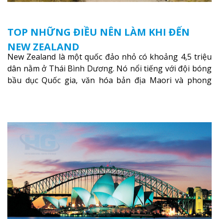
TOP NHỮNG ĐIỀU NÊN LÀM KHI ĐẾN
NEW ZEALAND
New Zealand là một quốc đảo nhỏ có khoảng 4,5 triệu
dân nằm ở Thái Bình Dương. Nó nổi tiếng với đội bóng
bầu dục Quốc gia, văn hóa bản địa Maori và phong
cảnh đẹp như tranh vẽ.
Xem thêm