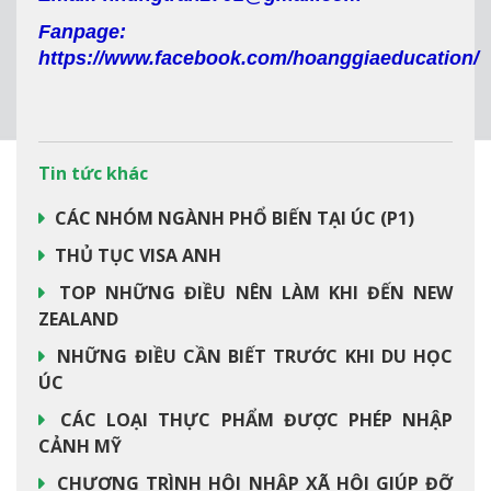
Fanpage:
https://www.facebook.com/hoanggiaeducation/
Tin tức khác
CÁC NHÓM NGÀNH PHỔ BIẾN TẠI ÚC (P1)
THỦ TỤC VISA ANH
TOP NHỮNG ĐIỀU NÊN LÀM KHI ĐẾN NEW
ZEALAND
NHỮNG ĐIỀU CẦN BIẾT TRƯỚC KHI DU HỌC
ÚC
CÁC LOẠI THỰC PHẨM ĐƯỢC PHÉP NHẬP
CẢNH MỸ
CHƯƠNG TRÌNH HỘI NHẬP XÃ HỘI GIÚP ĐỠ