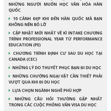
NHỮNG NGƯỜI MUỐN HỌC VĂN HÓA HÀN
QUỐC
10 CẢNH ĐẸP KHI ĐẾN HÀN QUỐC MÀ BẠN
KHÔNG NÊN BỎ LỠ
CẬP NHẬT MỚI NHẤT VỀ KÌ INTAKE CHƯƠNG
TRÌNH PROFESSIONAL YEAR TỪ PERFORMANCE
EDUCATION (PE)
CHƯƠNG TRÌNH ĐỊNH CƯ SAU DU HỌC TẠI
CANADA (CEC)
NHỮNG LÝ DO THUYẾT PHỤC BẠN ĐI DU HỌC
NHỮNG CHƯỚNG NGẠI VẬT CẦN THIẾT PHẢI
VƯỢT QUA KHI ĐI DU HỌC
LỰA CHỌN NGÀNH NGHỀ PHÙ HỢP
NHỮNG CÂU HỎI THƯỜNG GẶP NHẤT
TRONG CÁC CUỘC PHỎNG VẤN VISA DU HỌC