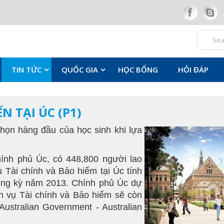
TIN TỨC
QUỐC GIA
HỌC BỔNG
HỎI ĐÁP
 TẠI ÚC (P1)
chọn hàng đầu của học sinh khi lựa
hính phủ Úc, có 448,800 người lao
 Tài chính và Bảo hiểm tại Úc tính
cùng kỳ năm 2013. Chính phủ Úc dự
ch vụ Tài chính và Bảo hiểm sẽ còn
ustralian Government - Australian