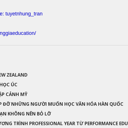
pe: tuyetnhung_tran
nggiaeducation/
EW ZEALAND
HỌC ÚC
ẬP CẢNH MỸ
ÚP ĐỠ NHỮNG NGƯỜI MUỐN HỌC VĂN HÓA HÀN QUỐC
BẠN KHÔNG NÊN BỎ LỠ
ƯƠNG TRÌNH PROFESSIONAL YEAR TỪ PERFORMANCE EDU