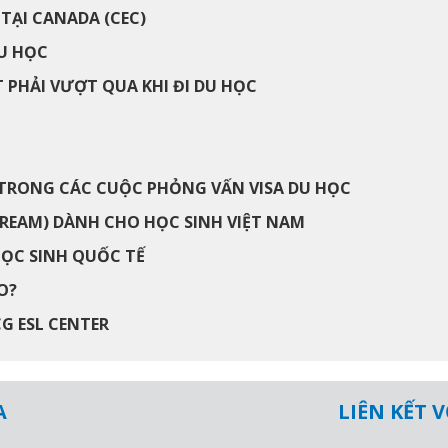
TẠI CANADA (CEC)
U HỌC
PHẢI VƯỢT QUA KHI ĐI DU HỌC
RONG CÁC CUỘC PHỎNG VẤN VISA DU HỌC
REAM) DÀNH CHO HỌC SINH VIỆT NAM
HỌC SINH QUỐC TẾ
O?
G ESL CENTER
A
LIÊN KẾT 