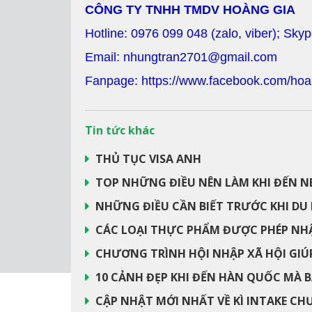
CÔNG TY TNHH TMDV HOÀNG GIA
Hotline: 0976 099 048 (zalo, viber); Sky
Email: nhungtran2701@gmail.com
Fanpage: https://www.facebook.com/hoa
Tin tức khác
THỦ TỤC VISA ANH
TOP NHỮNG ĐIỀU NÊN LÀM KHI ĐẾN N
NHỮNG ĐIỀU CẦN BIẾT TRƯỚC KHI DU 
CÁC LOẠI THỰC PHẨM ĐƯỢC PHÉP NH
CHƯƠNG TRÌNH HỘI NHẬP XÃ HỘI GI
10 CẢNH ĐẸP KHI ĐẾN HÀN QUỐC MÀ 
CẬP NHẬT MỚI NHẤT VỀ KÌ INTAKE CH