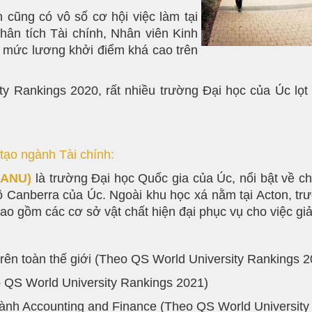
 cũng có vô số cơ hội việc làm tại
hân tích Tài chính, Nhân viên Kinh
i mức lương khởi điểm khá cao trên
 Rankings 2020, rất nhiều trường Đại học của Úc lọt t
tạo ngành Tài chính:
 (ANU)
là trường Đại học Quốc gia của Úc, nổi bật về c
đô Canberra của Úc. Ngoài khu học xá nằm tại Acton, tr
ao gồm các cơ sở vật chất hiện đại phục vụ cho việc gi
trên toàn thế giới (Theo QS World University Rankings 
o QS World University Rankings 2021)
ngành Accounting and Finance (Theo QS World Universit