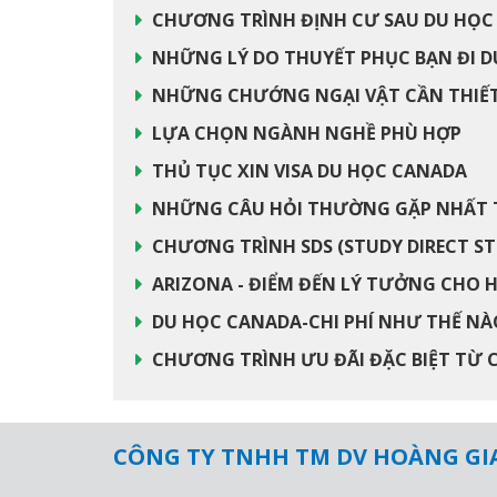
CHƯƠNG TRÌNH ĐỊNH CƯ SAU DU HỌC 
NHỮNG LÝ DO THUYẾT PHỤC BẠN ĐI D
NHỮNG CHƯỚNG NGẠI VẬT CẦN THIẾT 
LỰA CHỌN NGÀNH NGHỀ PHÙ HỢP
THỦ TỤC XIN VISA DU HỌC CANADA
NHỮNG CÂU HỎI THƯỜNG GẶP NHẤT T
CHƯƠNG TRÌNH SDS (STUDY DIRECT ST
ARIZONA - ĐIỂM ĐẾN LÝ TƯỞNG CHO 
DU HỌC CANADA-CHI PHÍ NHƯ THẾ NÀ
CHƯƠNG TRÌNH ƯU ĐÃI ĐẶC BIỆT TỪ C
CÔNG TY TNHH TM DV HOÀNG GI