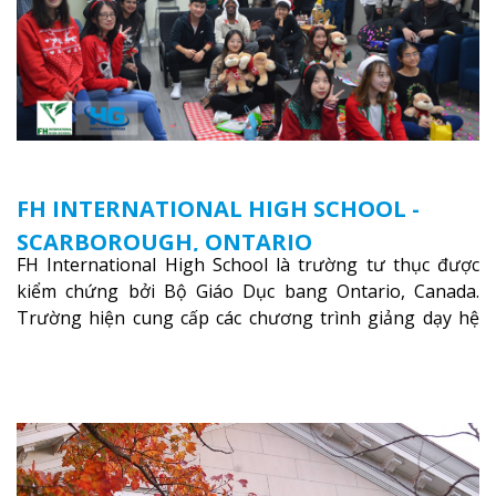
FH INTERNATIONAL HIGH SCHOOL -
SCARBOROUGH, ONTARIO
FH International High School là trường tư thục được
kiểm chứng bởi Bộ Giáo Dục bang Ontario, Canada.
Trường hiện cung cấp các chương trình giảng dạy hệ
trung học phổ thông từ lớp 9 đến lớp 12, trại hè và các
lớp bồi dưỡng anh văn nhằm hỗ trợ du học sinh dễ
dàng tiếp cận và hòa nhập nhanh chóng môi trường
học tại Canada.
Xem thêm