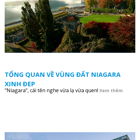
TỔNG QUAN VỀ VÙNG ĐẤT NIAGARA
XINH ĐẸP
"Niagara", cái tên nghe vừa lạ vừa quen!
Xem thêm