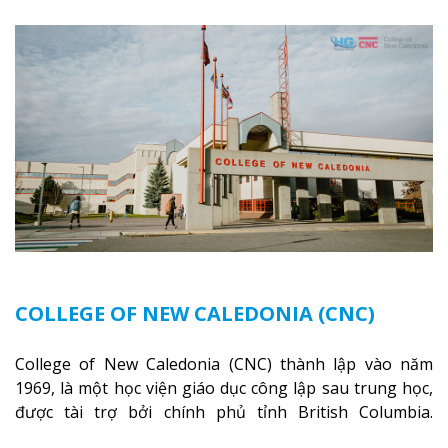
trường không chỉ là một loạt các lớp học - trường có
phòng sinh viên rộng rãi được trang bị các trạm sạc
điện thoại di động, không gian xanh để sinh viên tận
hưởng và đỗ xe tại chỗ. Bên kia đường các trung tâm
mua sắm lớn được bao quanh bởi nhiều doanh nghiệp
nhỏ, M College of Canada sẽ mang đến cho sinh viên cơ
hội trải nghiệm những điều tốt nhất mà thành phố
Montreal mang lại.
Xem thêm
COLLEGE OF NEW CALEDONIA (CNC)
College of New Caledonia (CNC) thành lập vào năm
1969, là một học viện giáo dục công lập sau trung học,
được tài trợ bởi chính phủ tỉnh British Columbia.
Trường cung cấp cho sinh viên một nền tảng giáo dục