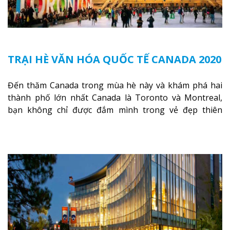
TRẠI HÈ VĂN HÓA QUỐC TẾ CANADA 2020
Đến thăm Canada trong mùa hè này và khám phá hai
thành phố lớn nhất Canada là Toronto và Montreal,
bạn không chỉ được đắm mình trong vẻ đẹp thiên
nhiên lãng mạn của Toronto và Montreal, mà còn có cơ
hội được sống một mùa hè sôi động như một công dân
toàn cầu với chương trình Du học hè Canada 2020.
Xem
thêm