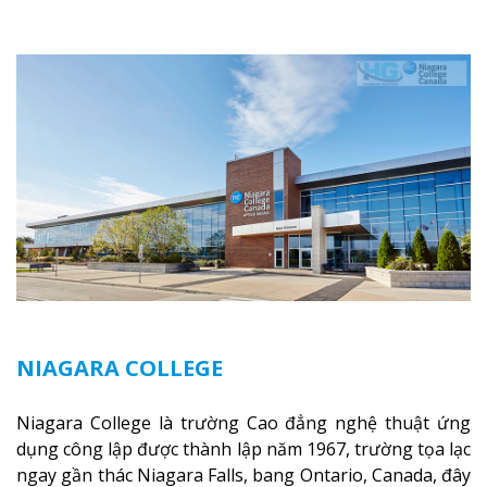
Canada thật sự, cung cấp hơn 80 chuyên ngành hai
năm đầu đại học và hơn 30 chương trình cao đẳng và
chứng chỉ trong lĩnh vực kinh doanh, khoa học y tế và
các chương trình nghề.
Xem thêm
NIAGARA COLLEGE
Niagara College là trường Cao đẳng nghệ thuật ứng
dụng công lập được thành lập năm 1967, trường tọa lạc
ngay gần thác Niagara Falls, bang Ontario, Canada, đây