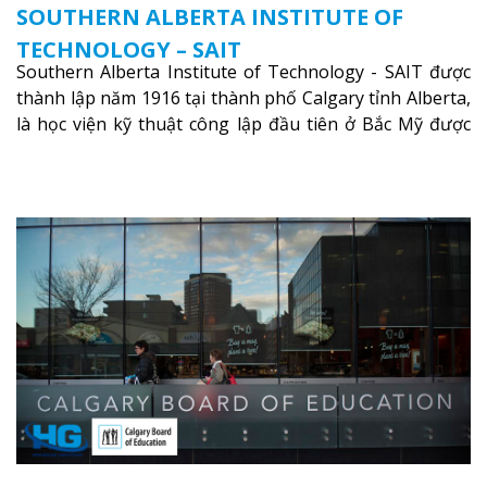
SOUTHERN ALBERTA INSTITUTE OF
TECHNOLOGY – SAIT
Southern Alberta Institute of Technology - SAIT được
thành lập năm 1916 tại thành phố Calgary tỉnh Alberta,
là học viện kỹ thuật công lập đầu tiên ở Bắc Mỹ được
nhà nước hoàn toàn công nhận và tài trợ, SAIT có hơn
84 chương trình học toàn thời gian và hơn 34 chương
trình đào tạo nghề cho sinh viên.
Xem thêm