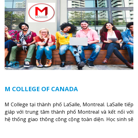
vào các công việc của nghệ thuật thị giác và biểu diễn,
kinh doanh, các dịch vụ cộng đồng và ngành nghề kỹ
thuật.
Xem thêm
M COLLEGE OF CANADA
M College tại thành phố LaSalle, Montreal. LaSalle tiếp
giáp với trung tâm thành phố Montreal và kết nối với
hệ thống giao thông công cộng toàn diện. Học sinh sẽ
học trong một khuôn viên sôi động và thú vị trong một
khu vực đa văn hóa của thành phố. Khuôn viên của