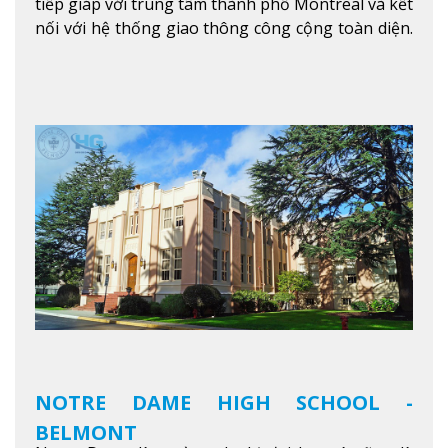
tiếp giáp với trung tâm thành phố Montreal và kết
nối với hệ thống giao thông công cộng toàn diện.
Học sinh sẽ học trong một khuôn viên sôi động và
thú vị trong một khu vực đa văn hóa của thành
phố. Khuôn viên của trường không chỉ là một loạt
các lớp học - trường có phòng sinh viên rộng rãi
được trang bị các trạm sạc điện thoại di động,
không gian xanh để sinh viên tận hưởng và đỗ xe
tại chỗ. Bên kia đường các trung tâm mua sắm lớn
được bao quanh bởi nhiều doanh nghiệp nhỏ, M
College of Canada sẽ mang đến cho sinh viên cơ
hội trải nghiệm những điều tốt nhất mà thành
phố Montreal mang lại.
Xem thêm
NOTRE DAME HIGH SCHOOL -
BELMONT