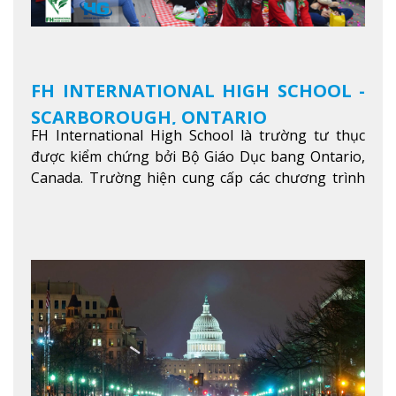
FH INTERNATIONAL HIGH SCHOOL -
SCARBOROUGH, ONTARIO
FH International High School là trường tư thục
được kiểm chứng bởi Bộ Giáo Dục bang Ontario,
Canada. Trường hiện cung cấp các chương trình
giảng dạy hệ trung học phổ thông từ lớp 9 đến
lớp 12, trại hè và các lớp bồi dưỡng anh văn nhằm
hỗ trợ du học sinh dễ dàng tiếp cận và hòa nhập
nhanh chóng môi trường học tại Canada.
Xem
thêm