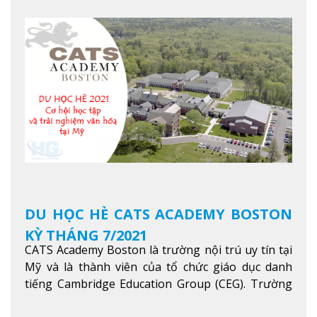
dạy và nghiên cứu Khoa học, Công nghệ, Kỹ thuật,
Khoa học máy tính…Trường cũng được bình chọn
là một trong những ngôi trường đáng học nhất
trong khu vực các nước ASEAN và Châu Á.
Xem
thêm
DU HỌC HÈ CATS ACADEMY BOSTON
KỲ THÁNG 7/2021
CATS Academy Boston là trường nội trú uy tín tại
Mỹ và là thành viên của tổ chức giáo dục danh
tiếng Cambridge Education Group (CEG). Trường
là con đường thuận lợi nhất dành cho các học sinh