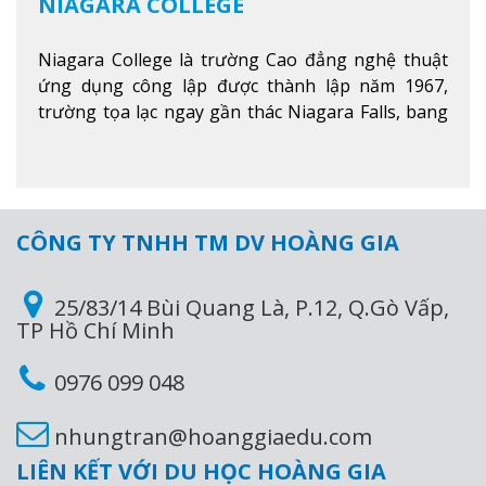
NIAGARA COLLEGE
Niagara College là trường Cao đẳng nghệ thuật
ứng dụng công lập được thành lập năm 1967,
trường tọa lạc ngay gần thác Niagara Falls, bang
Ontario, Canada, đây là thác nước nổi tiếng nhất
thế giới với 16 triệu khách du lịch mỗi năm.
Xem
thêm
CÔNG TY TNHH TM DV HOÀNG GIA
25/83/14 Bùi Quang Là, P.12, Q.Gò Vấp,
TP Hồ Chí Minh
0976 099 048
nhungtran@hoanggiaedu.com
LIÊN KẾT VỚI DU HỌC HOÀNG GIA