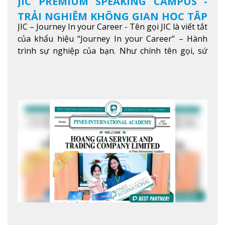
JIC PREMIUM SPEAKING CAMPUS -
TRẢI NGHIỆM KHÔNG GIAN HỌC TẬP
JIC – Journey In your Career - Tên gọi JIC là viết tắt
5 SAO TẠI BAGUIO
của khẩu hiệu “Journey In your Career” – Hành
trình sự nghiệp của bạn. Như chính tên gọi, sứ
mệnh của JIC là mở ra hành trình vươn tầm thế
giới trong sự nghiệp của bạn thông qua giáo dục
tiếng Anh chất lượng cao.
Xem thêm