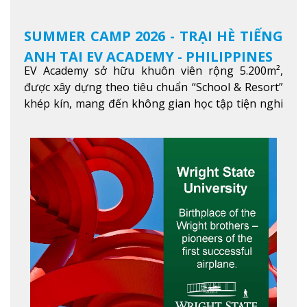
SUMMER CAMP 2026 - TRẠI HÈ TIẾNG
ANH TẠI EV ACADEMY - PHILIPPINES
EV Academy sở hữu khuôn viên rộng 5.200m²,
được xây dựng theo tiêu chuẩn “School & Resort”
khép kín, mang đến không gian học tập tiện nghi
và thoải mái. Học viên có thể tận hưởng các tiện
ích hiện đạ
Xem thêm