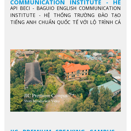
COMMUNICATION INSTITUTE - HỆ
API BECI - BAGUIO ENGLISH COMMUNICATION
THỐNG TRƯỜNG ĐÀO TẠO TIẾNG
INSTITUTE - HỆ THỐNG TRƯỜNG ĐÀO TẠO
ANH CHUẨN QUỐC TẾ
TIẾNG ANH CHUẨN QUỐC TẾ VỚI LỘ TRÌNH CÁ
NHÂN HÓA, KỶ LUẬT CAO VÀ HIỆU QUẢ THỰC TẾ
Xem thêm