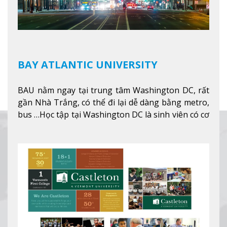
BAY ATLANTIC UNIVERSITY
BAU nằm ngay tại trung tâm Washington DC, rất
gần Nhà Trắng, có thể đi lại dễ dàng bằng metro,
bus …Học tập tại Washington DC là sinh viên có cơ
hội học tập tại - số #1 nền kinh tế tốt nhất, #5
thành phố tốt nhất cho giới trẻ làm việc chuyên
nghiệp ở Mỹ, #7 thành phố an toàn nhất trên Thế
giới.
Xem thêm