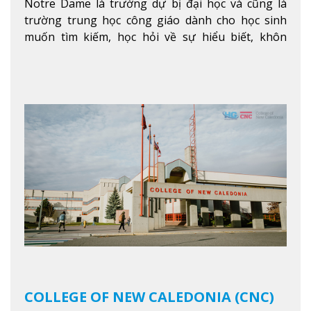
Notre Dame là trường dự bị đại học và cũng là
trường trung học công giáo dành cho học sinh
muốn tìm kiếm, học hỏi về sự hiểu biết, khôn
ngoan và phát triển như các nhà lãnh đạo, muốn
sống theo gương mẫu Đức Ki-tô để phục vụ cho
người khác.
Xem thêm
COLLEGE OF NEW CALEDONIA (CNC)