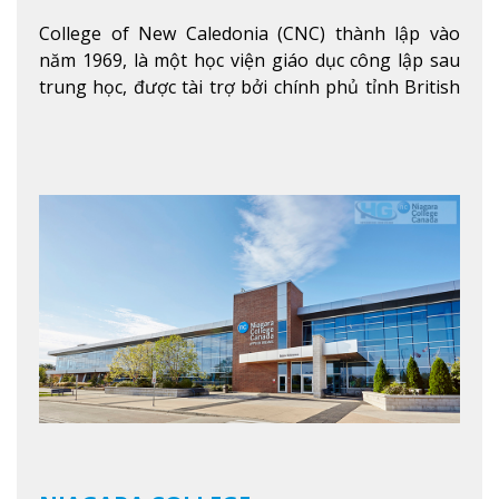
College of New Caledonia (CNC) thành lập vào
năm 1969, là một học viện giáo dục công lập sau
trung học, được tài trợ bởi chính phủ tỉnh British
Columbia. Trường cung cấp cho sinh viên một nền
tảng giáo dục Canada thật sự, cung cấp hơn 80
chuyên ngành hai năm đầu đại học và hơn 30
chương trình cao đẳng và chứng chỉ trong lĩnh
vực kinh doanh, khoa học y tế và các chương trình
nghề.
Xem thêm