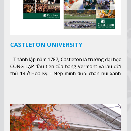
CASTLETON UNIVERSITY
- Thành lập năm 1787, Castleton là trường đại học
CÔNG LẬP đầu tiên của bang Vermont và lâu đời
thứ 18 ở Hoa Kỳ. - Nép mình dưới chân núi xanh
mướt của Green Mountains, khuôn viên Castleton
mang đến một cái nhìn toàn cảnh về mọi mùa
trong năm. Từ việc ngắm nhìn mùa thu phía sườn
núi xa xa và chinh phục tuyết rơi trong khu trượt
tuyết của trường, sinh viên có thể thưởng thức vẻ
đẹp tự nhiên của Vermont từ mọi góc trong
khuôn viên trường.
Xem thêm