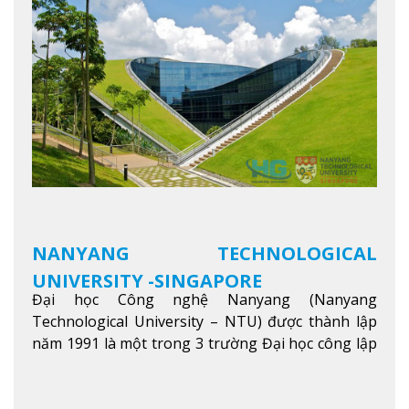
kỹ năng, kiến thức và năng lực của sinh viên và các
đối tác của trường
Xem thêm
NANYANG TECHNOLOGICAL
UNIVERSITY -SINGAPORE
Đại học Công nghệ Nanyang (Nanyang
Technological University – NTU) được thành lập
năm 1991 là một trong 3 trường Đại học công lập
danh tiếng nhất Singapore. Đúng với tên gọi của
mình, NTU có thế mạnh trong các lĩnh vực giảng