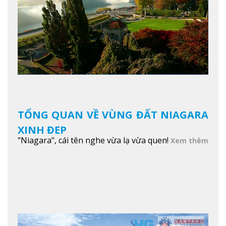
TỔNG QUAN VỀ VÙNG ĐẤT NIAGARA
XINH ĐẸP
"Niagara", cái tên nghe vừa lạ vừa quen!
Xem thêm