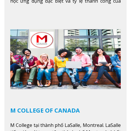
học ứng dụng đặc biệt và tỷ lệ thành công của
sinh viên tốt nghiệp rất cao tại Canada. Trường
nằm ở vị trí hàng đầu trong việc giảng dạy chương
trình giáo dục dựa trên các kỹ năng tích hợp lý
thuyết với ứng dụng, chuẩn bị cho sinh viên vào
các công việc của nghệ thuật thị giác và biểu diễn,
kinh doanh, các dịch vụ cộng đồng và ngành nghề
kỹ thuật.
Xem thêm
M COLLEGE OF CANADA
M College tại thành phố LaSalle, Montreal. LaSalle