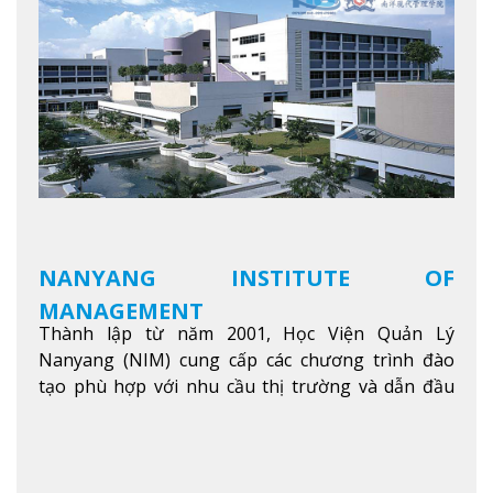
NANYANG INSTITUTE OF
MANAGEMENT
Thành lập từ năm 2001, Học Viện Quản Lý
Nanyang (NIM) cung cấp các chương trình đào
tạo phù hợp với nhu cầu thị trường và dẫn đầu
trong khu vực. Tại NIM, “Nuôi Dưỡng hôm nay
cho ngày mai” với văn hóa lấy sinh viên làm trung
tâm, NIM cung cấp các chương trình giảng dạy,
học tập và nghiên cứu chất lượng nhằm nâng cao