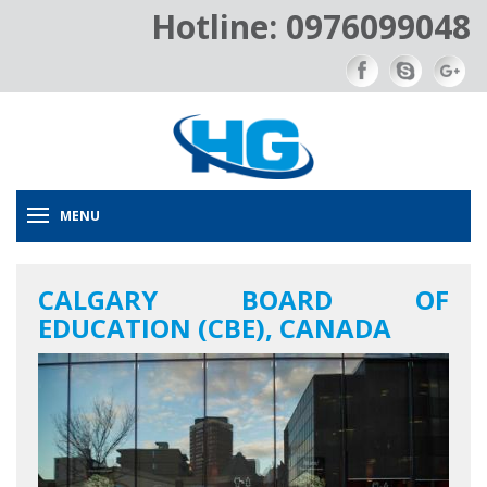
Hotline: 0976099048
MENU
CALGARY BOARD OF
EDUCATION (CBE), CANADA