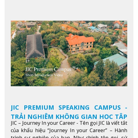
Xem thêm
JIC PREMIUM SPEAKING CAMPUS -
TRẢI NGHIỆM KHÔNG GIAN HỌC TẬP
JIC – Journey In your Career - Tên gọi JIC là viết tắt
5 SAO TẠI BAGUIO
của khẩu hiệu “Journey In your Career” – Hành
trình sự nghiệp của bạn. Như chính tên gọi, sứ