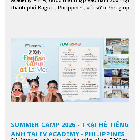
Academy – PIA) được thành lập vào năm 2001 tại
thành phố Baguio, Philippines, với sứ mệnh giúp
học viên từ khắp nơi trên thế giới nâng cao trình
độ tiếng Anh và đạt được mục tiêu học tập, công
việc.
Xem thêm
SUMMER CAMP 2026 - TRẠI HÈ TIẾNG
ANH TẠI EV ACADEMY - PHILIPPINES