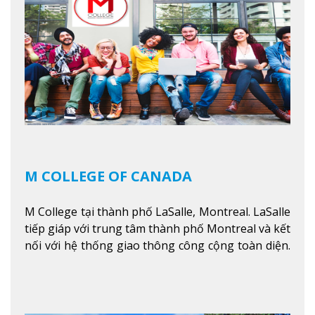
kinh doanh, các dịch vụ cộng đồng và ngành nghề
kỹ thuật.
Xem thêm
M COLLEGE OF CANADA
M College tại thành phố LaSalle, Montreal. LaSalle
tiếp giáp với trung tâm thành phố Montreal và kết
nối với hệ thống giao thông công cộng toàn diện.
Học sinh sẽ học trong một khuôn viên sôi động và
thú vị trong một khu vực đa văn hóa của thành
phố. Khuôn viên của trường không chỉ là một loạt
các lớp học - trường có phòng sinh viên rộng rãi