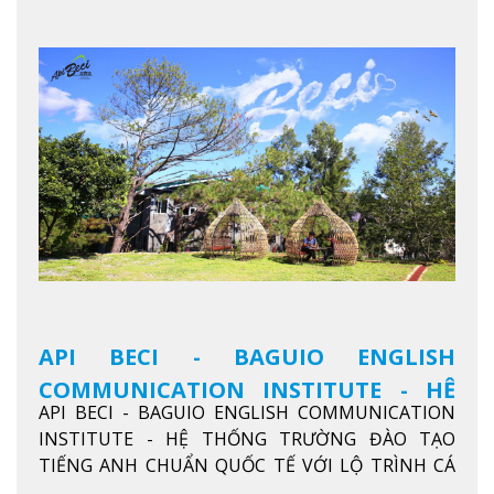
API BECI - BAGUIO ENGLISH
COMMUNICATION INSTITUTE - HỆ
API BECI - BAGUIO ENGLISH COMMUNICATION
THỐNG TRƯỜNG ĐÀO TẠO TIẾNG
INSTITUTE - HỆ THỐNG TRƯỜNG ĐÀO TẠO
ANH CHUẨN QUỐC TẾ
TIẾNG ANH CHUẨN QUỐC TẾ VỚI LỘ TRÌNH CÁ
NHÂN HÓA, KỶ LUẬT CAO VÀ HIỆU QUẢ THỰC TẾ