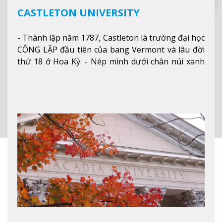
CASTLETON UNIVERSITY
- Thành lập năm 1787, Castleton là trường đại học
CÔNG LẬP đầu tiên của bang Vermont và lâu đời
thứ 18 ở Hoa Kỳ. - Nép mình dưới chân núi xanh
mướt của Green Mountains, khuôn viên Castleton
mang đến một cái nhìn toàn cảnh về mọi mùa
trong năm. Từ việc ngắm nhìn mùa thu phía sườn
núi xa xa và chinh phục tuyết rơi trong khu trượt
tuyết của trường, sinh viên có thể thưởng thức vẻ
đẹp tự nhiên của Vermont từ mọi góc trong
khuôn viên trường.
Xem thêm