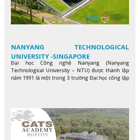
NANYANG TECHNOLOGICAL
UNIVERSITY -SINGAPORE
Đại học Công nghệ Nanyang (Nanyang
Technological University – NTU) được thành lập
năm 1991 là một trong 3 trường Đại học công lập
danh tiếng nhất Singapore. Đúng với tên gọi của
mình, NTU có thế mạnh trong các lĩnh vực giảng
dạy và nghiên cứu Khoa học, Công nghệ, Kỹ thuật,
Khoa học máy tính…Trường cũng được bình chọn
là một trong những ngôi trường đáng học nhất
trong khu vực các nước ASEAN và Châu Á.
Xem
thêm