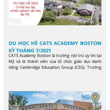
DU HỌC HÈ CATS ACADEMY BOSTON
KỲ THÁNG 7/2021
CATS Academy Boston là trường nội trú uy tín tại
Mỹ và là thành viên của tổ chức giáo dục danh
tiếng Cambridge Education Group (CEG). Trường
là con đường thuận lợi nhất dành cho các học sinh
Việt Nam muốn chuyển tiếp vào các trường Đại
học hàng đầu tại Mỹ như Harvard, Yale, MIT…
Xem
thêm