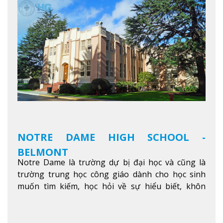
được trang bị các trạm sạc điện thoại di động,
không gian xanh để sinh viên tận hưởng và đỗ xe
tại chỗ. Bên kia đường các trung tâm mua sắm lớn
được bao quanh bởi nhiều doanh nghiệp nhỏ, M
College of Canada sẽ mang đến cho sinh viên cơ
hội trải nghiệm những điều tốt nhất mà thành
phố Montreal mang lại.
Xem thêm
NOTRE DAME HIGH SCHOOL -
BELMONT
Notre Dame là trường dự bị đại học và cũng là
trường trung học công giáo dành cho học sinh
muốn tìm kiếm, học hỏi về sự hiểu biết, khôn
ngoan và phát triển như các nhà lãnh đạo, muốn
sống theo gương mẫu Đức Ki-tô để phục vụ cho
người khác.
Xem thêm