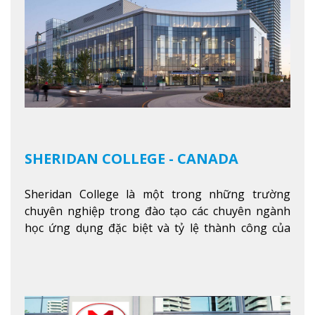
SHERIDAN COLLEGE - CANADA
Sheridan College là một trong những trường
chuyên nghiệp trong đào tạo các chuyên ngành
học ứng dụng đặc biệt và tỷ lệ thành công của
sinh viên tốt nghiệp rất cao tại Canada. Trường
nằm ở vị trí hàng đầu trong việc giảng dạy chương
trình giáo dục dựa trên các kỹ năng tích hợp lý
thuyết với ứng dụng, chuẩn bị cho sinh viên vào
các công việc của nghệ thuật thị giác và biểu diễn,