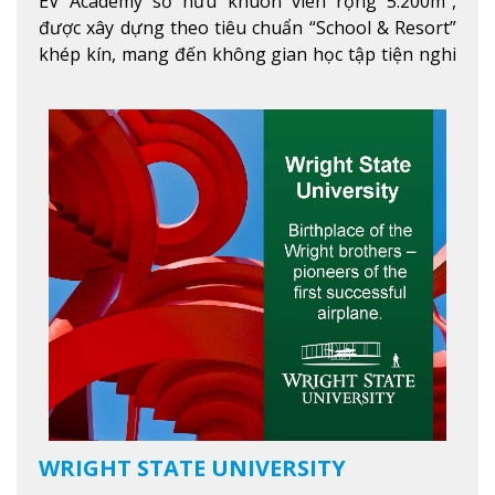
EV Academy sở hữu khuôn viên rộng 5.200m²,
được xây dựng theo tiêu chuẩn “School & Resort”
khép kín, mang đến không gian học tập tiện nghi
và thoải mái. Học viên có thể tận hưởng các tiện
ích hiện đạ
Xem thêm
WRIGHT STATE UNIVERSITY