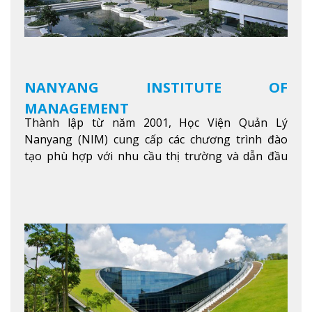
NANYANG INSTITUTE OF
MANAGEMENT
Thành lập từ năm 2001, Học Viện Quản Lý
Nanyang (NIM) cung cấp các chương trình đào
tạo phù hợp với nhu cầu thị trường và dẫn đầu
trong khu vực. Tại NIM, “Nuôi Dưỡng hôm nay
cho ngày mai” với văn hóa lấy sinh viên làm trung
tâm, NIM cung cấp các chương trình giảng dạy,
học tập và nghiên cứu chất lượng nhằm nâng cao
kỹ năng, kiến thức và năng lực của sinh viên và các
đối tác của trường
Xem thêm