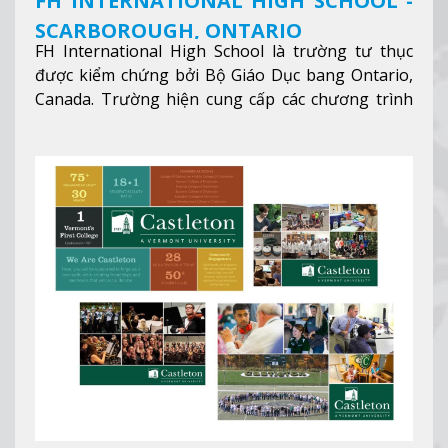
FH INTERNATIONAL HIGH SCHOOL -
SCARBOROUGH, ONTARIO
FH International High School là trường tư thục
được kiểm chứng bởi Bộ Giáo Dục bang Ontario,
Canada. Trường hiện cung cấp các chương trình
giảng dạy hệ trung học phổ thông từ lớp 9 đến
lớp 12, trại hè và các lớp bồi dưỡng anh văn nhằm
hỗ trợ du học sinh dễ dàng tiếp cận và hòa nhập
nhanh chóng môi trường học tại Canada.
Xem
thêm