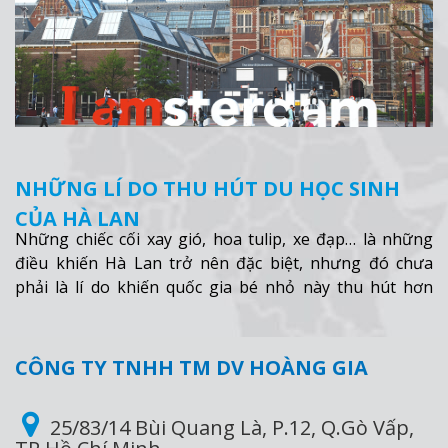
NHỮNG LÍ DO THU HÚT DU HỌC SINH
CỦA HÀ LAN
Những chiếc cối xay gió, hoa tulip, xe đạp… là những
điều khiến Hà Lan trở nên đặc biệt, nhưng đó chưa
phải là lí do khiến quốc gia bé nhỏ này thu hút hơn
90.000 sinh viên quốc tế đến đây học mỗi năm. Tác giả
Cindy van den Hooff biết rất rõ 6 lí do làm nên sự thu
hút của nền giáo dục Hà Lan:
Xem thêm
CÔNG TY TNHH TM DV HOÀNG GIA
25/83/14 Bùi Quang Là, P.12, Q.Gò Vấp,