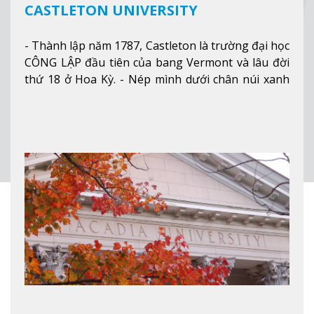
CASTLETON UNIVERSITY
- Thành lập năm 1787, Castleton là trường đại học
CÔNG LẬP đầu tiên của bang Vermont và lâu đời
thứ 18 ở Hoa Kỳ. - Nép mình dưới chân núi xanh
mướt của Green Mountains, khuôn viên Castleton
mang đến một cái nhìn toàn cảnh về mọi mùa
trong năm. Từ việc ngắm nhìn mùa thu phía sườn
núi xa xa và chinh phục tuyết rơi trong khu trượt
tuyết của trường, sinh viên có thể thưởng thức vẻ
đẹp tự nhiên của Vermont từ mọi góc trong
khuôn viên trường.
Xem thêm