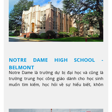
kinh doanh, các dịch vụ cộng đồng và ngành nghề
kỹ thuật.
Xem thêm
NOTRE DAME HIGH SCHOOL -
BELMONT
Notre Dame là trường dự bị đại học và cũng là
trường trung học công giáo dành cho học sinh
muốn tìm kiếm, học hỏi về sự hiểu biết, khôn
ngoan và phát triển như các nhà lãnh đạo, muốn
sống theo gương mẫu Đức Ki-tô để phục vụ cho
người khác.
Xem thêm