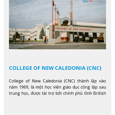
COLLEGE OF NEW CALEDONIA (CNC)
College of New Caledonia (CNC) thành lập vào
năm 1969, là một học viện giáo dục công lập sau
trung học, được tài trợ bởi chính phủ tỉnh British
Columbia. Trường cung cấp cho sinh viên một nền
tảng giáo dục Canada thật sự, cung cấp hơn 80
chuyên ngành hai năm đầu đại học và hơn 30