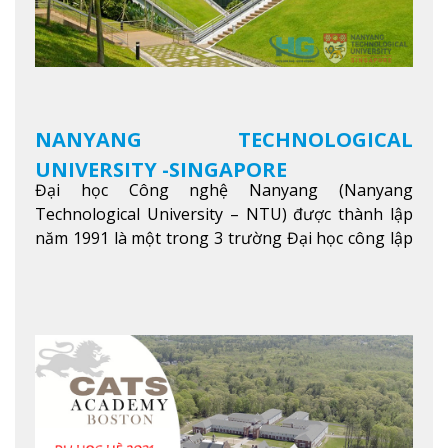
NANYANG TECHNOLOGICAL
UNIVERSITY -SINGAPORE
Đại học Công nghệ Nanyang (Nanyang
Technological University – NTU) được thành lập
năm 1991 là một trong 3 trường Đại học công lập
danh tiếng nhất Singapore. Đúng với tên gọi của
mình, NTU có thế mạnh trong các lĩnh vực giảng
dạy và nghiên cứu Khoa học, Công nghệ, Kỹ thuật,
Khoa học máy tính…Trường cũng được bình chọn
là một trong những ngôi trường đáng học nhất
trong khu vực các nước ASEAN và Châu Á.
Xem
thêm