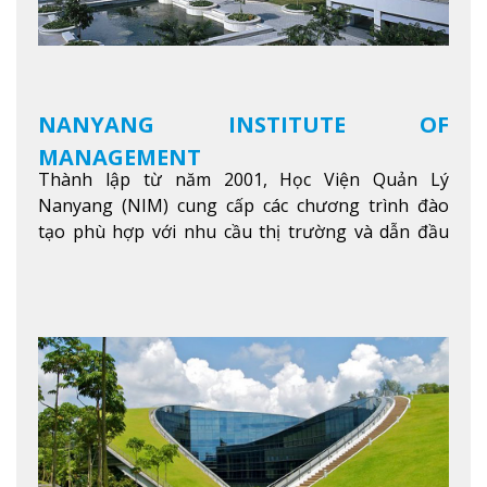
NANYANG INSTITUTE OF
MANAGEMENT
Thành lập từ năm 2001, Học Viện Quản Lý
Nanyang (NIM) cung cấp các chương trình đào
tạo phù hợp với nhu cầu thị trường và dẫn đầu
trong khu vực. Tại NIM, “Nuôi Dưỡng hôm nay
cho ngày mai” với văn hóa lấy sinh viên làm trung
tâm, NIM cung cấp các chương trình giảng dạy,
học tập và nghiên cứu chất lượng nhằm nâng cao
kỹ năng, kiến thức và năng lực của sinh viên và các
đối tác của trường
Xem thêm