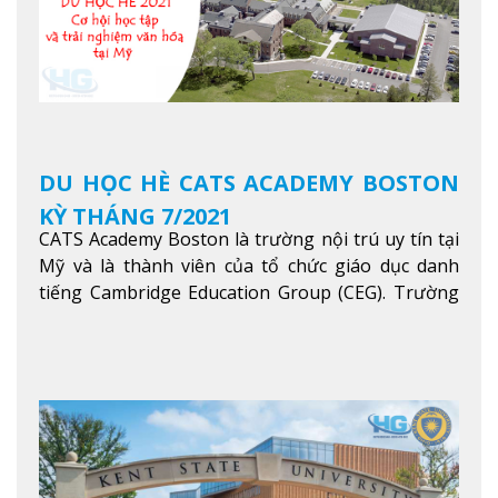
DU HỌC HÈ CATS ACADEMY BOSTON
KỲ THÁNG 7/2021
CATS Academy Boston là trường nội trú uy tín tại
Mỹ và là thành viên của tổ chức giáo dục danh
tiếng Cambridge Education Group (CEG). Trường
là con đường thuận lợi nhất dành cho các học sinh
Việt Nam muốn chuyển tiếp vào các trường Đại
học hàng đầu tại Mỹ như Harvard, Yale, MIT…
Xem
thêm