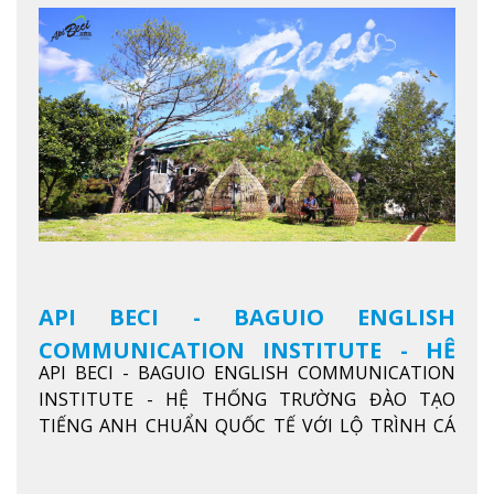
API BECI - BAGUIO ENGLISH
COMMUNICATION INSTITUTE - HỆ
API BECI - BAGUIO ENGLISH COMMUNICATION
THỐNG TRƯỜNG ĐÀO TẠO TIẾNG
INSTITUTE - HỆ THỐNG TRƯỜNG ĐÀO TẠO
ANH CHUẨN QUỐC TẾ
TIẾNG ANH CHUẨN QUỐC TẾ VỚI LỘ TRÌNH CÁ
NHÂN HÓA, KỶ LUẬT CAO VÀ HIỆU QUẢ THỰC TẾ
Xem thêm