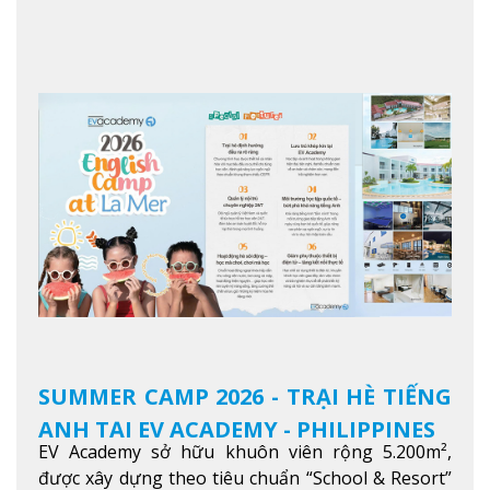
học viên từ khắp nơi trên thế giới nâng cao trình
độ tiếng Anh và đạt được mục tiêu học tập, công
việc.
Xem thêm
SUMMER CAMP 2026 - TRẠI HÈ TIẾNG
ANH TẠI EV ACADEMY - PHILIPPINES
EV Academy sở hữu khuôn viên rộng 5.200m²,
được xây dựng theo tiêu chuẩn “School & Resort”