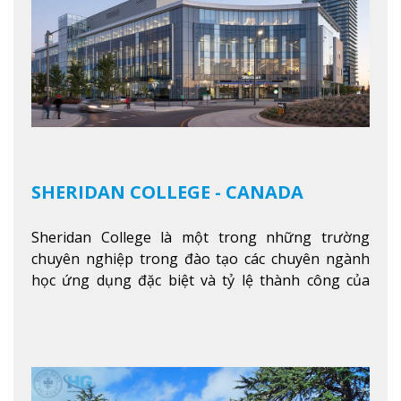
SHERIDAN COLLEGE - CANADA
Sheridan College là một trong những trường
chuyên nghiệp trong đào tạo các chuyên ngành
học ứng dụng đặc biệt và tỷ lệ thành công của
sinh viên tốt nghiệp rất cao tại Canada. Trường
nằm ở vị trí hàng đầu trong việc giảng dạy chương
trình giáo dục dựa trên các kỹ năng tích hợp lý
thuyết với ứng dụng, chuẩn bị cho sinh viên vào
các công việc của nghệ thuật thị giác và biểu diễn,