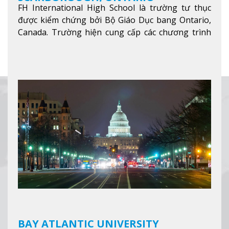
FH International High School là trường tư thục
được kiểm chứng bởi Bộ Giáo Dục bang Ontario,
Canada. Trường hiện cung cấp các chương trình
giảng dạy hệ trung học phổ thông từ lớp 9 đến
lớp 12, trại hè và các lớp bồi dưỡng anh văn nhằm
hỗ trợ du học sinh dễ dàng tiếp cận và hòa nhập
nhanh chóng môi trường học tại Canada.
Xem
thêm
BAY ATLANTIC UNIVERSITY