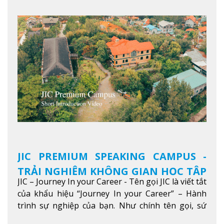
JIC PREMIUM SPEAKING CAMPUS -
TRẢI NGHIỆM KHÔNG GIAN HỌC TẬP
JIC – Journey In your Career - Tên gọi JIC là viết tắt
5 SAO TẠI BAGUIO
của khẩu hiệu “Journey In your Career” – Hành
trình sự nghiệp của bạn. Như chính tên gọi, sứ
mệnh của JIC là mở ra hành trình vươn tầm thế