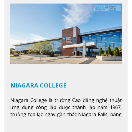
chương trình cao đẳng và chứng chỉ trong lĩnh
vực kinh doanh, khoa học y tế và các chương trình
nghề.
Xem thêm
NIAGARA COLLEGE
Niagara College là trường Cao đẳng nghệ thuật
ứng dụng công lập được thành lập năm 1967,
trường tọa lạc ngay gần thác Niagara Falls, bang
Ontario, Canada, đây là thác nước nổi tiếng nhất
thế giới với 16 triệu khách du lịch mỗi năm.
Xem