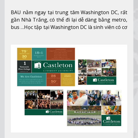
BAU nằm ngay tại trung tâm Washington DC, rất
gần Nhà Trắng, có thể đi lại dễ dàng bằng metro,
bus …Học tập tại Washington DC là sinh viên có cơ
hội học tập tại - số #1 nền kinh tế tốt nhất, #5
thành phố tốt nhất cho giới trẻ làm việc chuyên
nghiệp ở Mỹ, #7 thành phố an toàn nhất trên Thế
giới.
Xem thêm