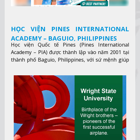
HỌC VIỆN PINES INTERNATIONAL
ACADEMY – BAGUIO, PHILIPPINES
Học viện Quốc tế Pines (Pines International
Academy – PIA) được thành lập vào năm 2001 tại
thành phố Baguio, Philippines, với sứ mệnh giúp
học viên từ khắp nơi trên thế giới nâng cao trình
độ tiếng Anh và đạt được mục tiêu học tập, công
việc.
Xem thêm