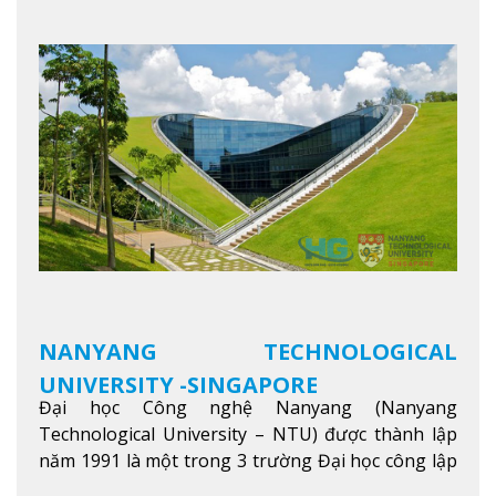
tâm, NIM cung cấp các chương trình giảng dạy,
học tập và nghiên cứu chất lượng nhằm nâng cao
kỹ năng, kiến thức và năng lực của sinh viên và các
đối tác của trường
Xem thêm
NANYANG TECHNOLOGICAL
UNIVERSITY -SINGAPORE
Đại học Công nghệ Nanyang (Nanyang
Technological University – NTU) được thành lập
năm 1991 là một trong 3 trường Đại học công lập
danh tiếng nhất Singapore. Đúng với tên gọi của