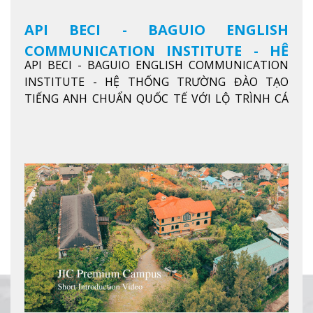
API BECI - BAGUIO ENGLISH
COMMUNICATION INSTITUTE - HỆ
API BECI - BAGUIO ENGLISH COMMUNICATION
THỐNG TRƯỜNG ĐÀO TẠO TIẾNG
INSTITUTE - HỆ THỐNG TRƯỜNG ĐÀO TẠO
ANH CHUẨN QUỐC TẾ
TIẾNG ANH CHUẨN QUỐC TẾ VỚI LỘ TRÌNH CÁ
NHÂN HÓA, KỶ LUẬT CAO VÀ HIỆU QUẢ THỰC TẾ
Xem thêm