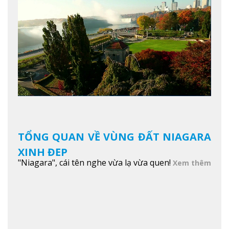
TỔNG QUAN VỀ VÙNG ĐẤT NIAGARA
XINH ĐẸP
"Niagara", cái tên nghe vừa lạ vừa quen!
Xem thêm