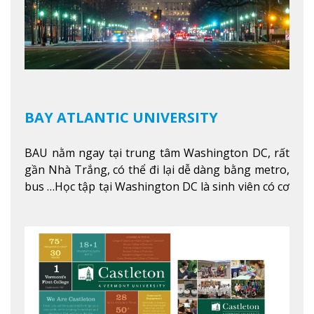
BAY ATLANTIC UNIVERSITY
BAU nằm ngay tại trung tâm Washington DC, rất
gần Nhà Trắng, có thể đi lại dễ dàng bằng metro,
bus …Học tập tại Washington DC là sinh viên có cơ
hội học tập tại - số #1 nền kinh tế tốt nhất, #5
thành phố tốt nhất cho giới trẻ làm việc chuyên
nghiệp ở Mỹ, #7 thành phố an toàn nhất trên Thế
giới.
Xem thêm