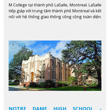
M College tại thành phố LaSalle, Montreal. LaSalle
tiếp giáp với trung tâm thành phố Montreal và kết
nối với hệ thống giao thông công cộng toàn diện.
Học sinh sẽ học trong một khuôn viên sôi động và
thú vị trong một khu vực đa văn hóa của thành
phố. Khuôn viên của trường không chỉ là một loạt
các lớp học - trường có phòng sinh viên rộng rãi
được trang bị các trạm sạc điện thoại di động,
không gian xanh để sinh viên tận hưởng và đỗ xe
tại chỗ. Bên kia đường các trung tâm mua sắm lớn
được bao quanh bởi nhiều doanh nghiệp nhỏ, M
College of Canada sẽ mang đến cho sinh viên cơ
hội trải nghiệm những điều tốt nhất mà thành
phố Montreal mang lại.
Xem thêm
NOTRE DAME HIGH SCHOOL -