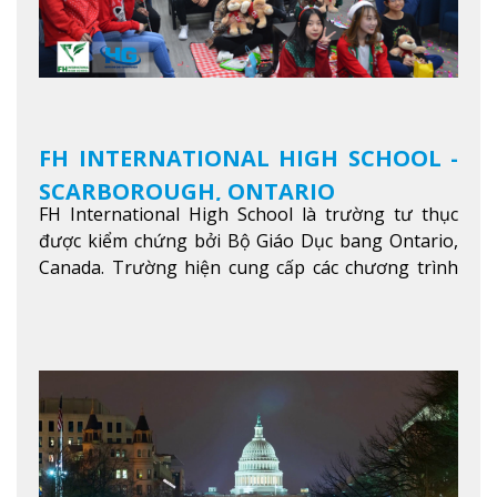
FH INTERNATIONAL HIGH SCHOOL -
SCARBOROUGH, ONTARIO
FH International High School là trường tư thục
được kiểm chứng bởi Bộ Giáo Dục bang Ontario,
Canada. Trường hiện cung cấp các chương trình
giảng dạy hệ trung học phổ thông từ lớp 9 đến
lớp 12, trại hè và các lớp bồi dưỡng anh văn nhằm
hỗ trợ du học sinh dễ dàng tiếp cận và hòa nhập
nhanh chóng môi trường học tại Canada.
Xem
thêm