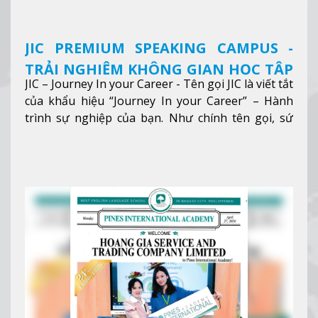
JIC PREMIUM SPEAKING CAMPUS -
TRẢI NGHIỆM KHÔNG GIAN HỌC TẬP
JIC – Journey In your Career - Tên gọi JIC là viết tắt
5 SAO TẠI BAGUIO
của khẩu hiệu “Journey In your Career” – Hành
trình sự nghiệp của bạn. Như chính tên gọi, sứ
mệnh của JIC là mở ra hành trình vươn tầm thế
giới trong sự nghiệp của bạn thông qua giáo dục
tiếng Anh chất lượng cao.
Xem thêm