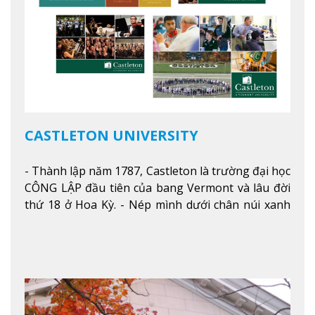
CASTLETON UNIVERSITY
- Thành lập năm 1787, Castleton là trường đại học
CÔNG LẬP đầu tiên của bang Vermont và lâu đời
thứ 18 ở Hoa Kỳ. - Nép mình dưới chân núi xanh
mướt của Green Mountains, khuôn viên Castleton
mang đến một cái nhìn toàn cảnh về mọi mùa
trong năm. Từ việc ngắm nhìn mùa thu phía sườn
núi xa xa và chinh phục tuyết rơi trong khu trượt
tuyết của trường, sinh viên có thể thưởng thức vẻ
đẹp tự nhiên của Vermont từ mọi góc trong