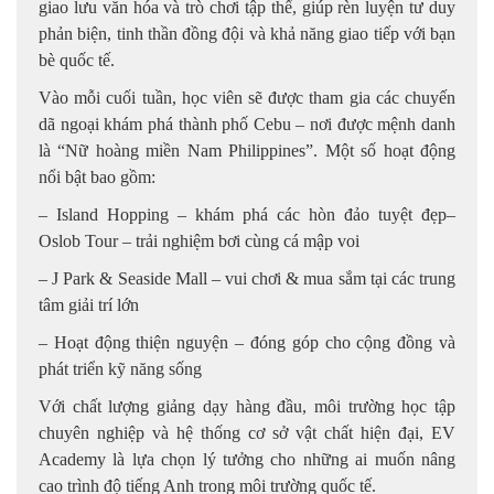
giao lưu văn hóa và trò chơi tập thể, giúp rèn luyện tư duy
phản biện, tinh thần đồng đội và khả năng giao tiếp với bạn
bè quốc tế.
Vào mỗi cuối tuần, học viên sẽ được tham gia các chuyến
dã ngoại khám phá thành phố Cebu – nơi được mệnh danh
là “Nữ hoàng miền Nam Philippines”. Một số hoạt động
nổi bật bao gồm:
– Island Hopping – khám phá các hòn đảo tuyệt đẹp–
Oslob Tour – trải nghiệm bơi cùng cá mập voi
– J Park & Seaside Mall – vui chơi & mua sắm tại các trung
tâm giải trí lớn
– Hoạt động thiện nguyện – đóng góp cho cộng đồng và
phát triển kỹ năng sống
Với chất lượng giảng dạy hàng đầu, môi trường học tập
chuyên nghiệp và hệ thống cơ sở vật chất hiện đại, EV
Academy là lựa chọn lý tưởng cho những ai muốn nâng
cao trình độ tiếng Anh trong môi trường quốc tế.