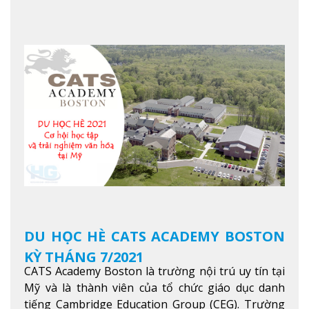
mình, NTU có thế mạnh trong các lĩnh vực giảng
dạy và nghiên cứu Khoa học, Công nghệ, Kỹ thuật,
Khoa học máy tính…Trường cũng được bình chọn
là một trong những ngôi trường đáng học nhất
trong khu vực các nước ASEAN và Châu Á.
Xem
thêm
DU HỌC HÈ CATS ACADEMY BOSTON
KỲ THÁNG 7/2021
CATS Academy Boston là trường nội trú uy tín tại
Mỹ và là thành viên của tổ chức giáo dục danh
tiếng Cambridge Education Group (CEG). Trường