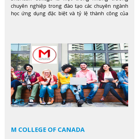
chuyên nghiệp trong đào tạo các chuyên ngành
học ứng dụng đặc biệt và tỷ lệ thành công của
sinh viên tốt nghiệp rất cao tại Canada. Trường
nằm ở vị trí hàng đầu trong việc giảng dạy chương
trình giáo dục dựa trên các kỹ năng tích hợp lý
thuyết với ứng dụng, chuẩn bị cho sinh viên vào
các công việc của nghệ thuật thị giác và biểu diễn,
kinh doanh, các dịch vụ cộng đồng và ngành nghề
kỹ thuật.
Xem thêm
M COLLEGE OF CANADA