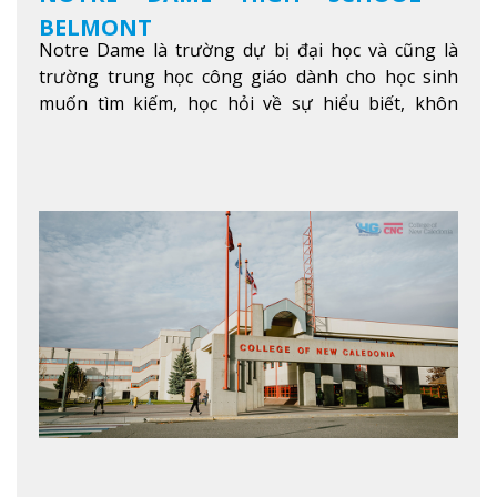
BELMONT
Notre Dame là trường dự bị đại học và cũng là
trường trung học công giáo dành cho học sinh
muốn tìm kiếm, học hỏi về sự hiểu biết, khôn
ngoan và phát triển như các nhà lãnh đạo, muốn
sống theo gương mẫu Đức Ki-tô để phục vụ cho
người khác.
Xem thêm