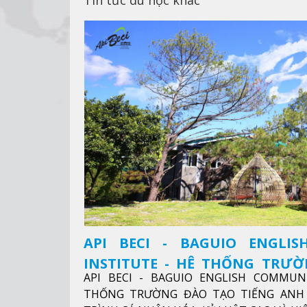
Tin tức du học khác
API BECI - BAGUIO ENGLI
INSTITUTE - HỆ THỐNG TRƯ
API BECI - BAGUIO ENGLISH COMMUN
ANH CHUẨN QUỐC TẾ
THỐNG TRƯỜNG ĐÀO TẠO TIẾNG ANH 