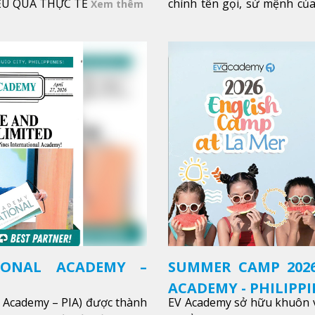
IỆU QUẢ THỰC TẾ
chính tên gọi, sứ mệnh của
Xem thêm
trong sự nghiệp của bạn th
Xem thêm
IONAL ACADEMY –
SUMMER CAMP 2026
ACADEMY - PHILIPPI
l Academy – PIA) được thành
EV Academy sở hữu khuôn v