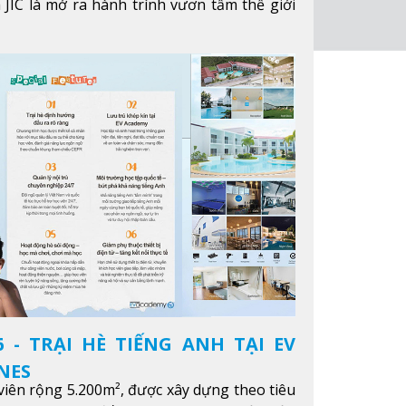
 JIC là mở ra hành trình vươn tầm thế giới
ông qua giáo dục tiếng Anh chất lượng cao.
 - TRẠI HÈ TIẾNG ANH TẠI EV
NES
iên rộng 5.200m², được xây dựng theo tiêu