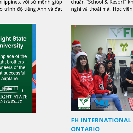
ilippines, với sứ mệnh giúp
chuẩn “School & Resort” k
o trình độ tiếng Anh và đạt
nghi và thoải mái. Học viên
thêm
FH INTERNATIONAL
ONTARIO