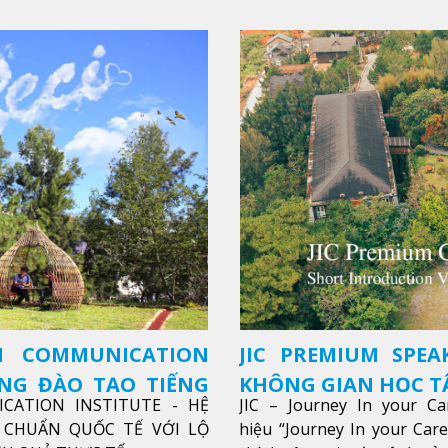
SH COMMUNICATION
JIC PREMIUM SPEA
ỜNG ĐÀO TẠO TIẾNG
KHÔNG GIAN HỌC TẬ
ICATION INSTITUTE - HỆ
JIC – Journey In your Ca
CHUẨN QUỐC TẾ VỚI LỘ
hiệu “Journey In your Car