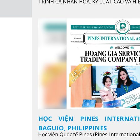
TRÌNH CÁ NHÂN HÓA, KỶ LUẬT CAO VÀ H
HỌC VIỆN PINES INTERNAT
BAGUIO, PHILIPPINES
Học viện Quốc tế Pines (Pines Internationa