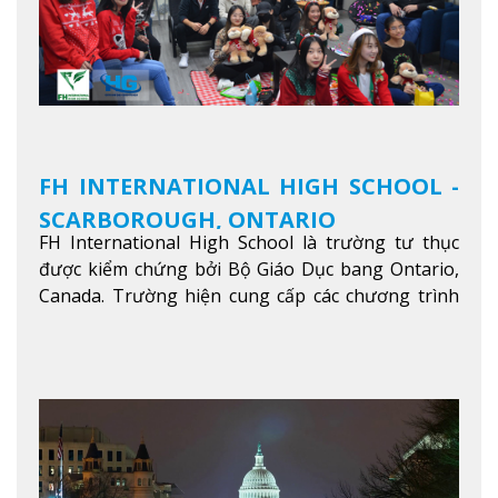
FH INTERNATIONAL HIGH SCHOOL -
SCARBOROUGH, ONTARIO
FH International High School là trường tư thục
được kiểm chứng bởi Bộ Giáo Dục bang Ontario,
Canada. Trường hiện cung cấp các chương trình
giảng dạy hệ trung học phổ thông từ lớp 9 đến
lớp 12, trại hè và các lớp bồi dưỡng anh văn nhằm
hỗ trợ du học sinh dễ dàng tiếp cận và hòa nhập
nhanh chóng môi trường học tại Canada.
Xem
thêm