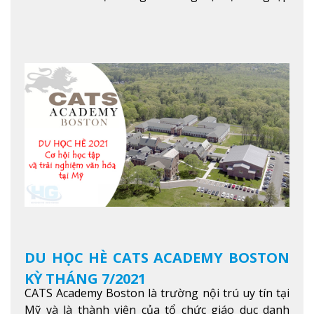
danh tiếng nhất Singapore. Đúng với tên gọi của
mình, NTU có thế mạnh trong các lĩnh vực giảng
dạy và nghiên cứu Khoa học, Công nghệ, Kỹ thuật,
Khoa học máy tính…Trường cũng được bình chọn
là một trong những ngôi trường đáng học nhất
trong khu vực các nước ASEAN và Châu Á.
Xem
thêm
DU HỌC HÈ CATS ACADEMY BOSTON
KỲ THÁNG 7/2021
CATS Academy Boston là trường nội trú uy tín tại
Mỹ và là thành viên của tổ chức giáo dục danh