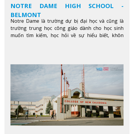
NOTRE DAME HIGH SCHOOL -
BELMONT
Notre Dame là trường dự bị đại học và cũng là
trường trung học công giáo dành cho học sinh
muốn tìm kiếm, học hỏi về sự hiểu biết, khôn
ngoan và phát triển như các nhà lãnh đạo, muốn
sống theo gương mẫu Đức Ki-tô để phục vụ cho
người khác.
Xem thêm