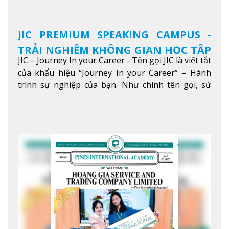
JIC PREMIUM SPEAKING CAMPUS -
TRẢI NGHIỆM KHÔNG GIAN HỌC TẬP
JIC – Journey In your Career - Tên gọi JIC là viết tắt
5 SAO TẠI BAGUIO
của khẩu hiệu “Journey In your Career” – Hành
trình sự nghiệp của bạn. Như chính tên gọi, sứ
mệnh của JIC là mở ra hành trình vươn tầm thế
giới trong sự nghiệp của bạn thông qua giáo dục
tiếng Anh chất lượng cao.
Xem thêm