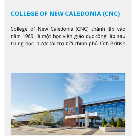
COLLEGE OF NEW CALEDONIA (CNC)
College of New Caledonia (CNC) thành lập vào
năm 1969, là một học viện giáo dục công lập sau
trung học, được tài trợ bởi chính phủ tỉnh British
Columbia. Trường cung cấp cho sinh viên một nền
tảng giáo dục Canada thật sự, cung cấp hơn 80
chuyên ngành hai năm đầu đại học và hơn 30
chương trình cao đẳng và chứng chỉ trong lĩnh
vực kinh doanh, khoa học y tế và các chương trình
nghề.
Xem thêm