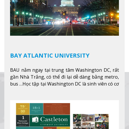
BAY ATLANTIC UNIVERSITY
BAU nằm ngay tại trung tâm Washington DC, rất
gần Nhà Trắng, có thể đi lại dễ dàng bằng metro,
bus …Học tập tại Washington DC là sinh viên có cơ
hội học tập tại - số #1 nền kinh tế tốt nhất, #5
thành phố tốt nhất cho giới trẻ làm việc chuyên
nghiệp ở Mỹ, #7 thành phố an toàn nhất trên Thế
giới.
Xem thêm