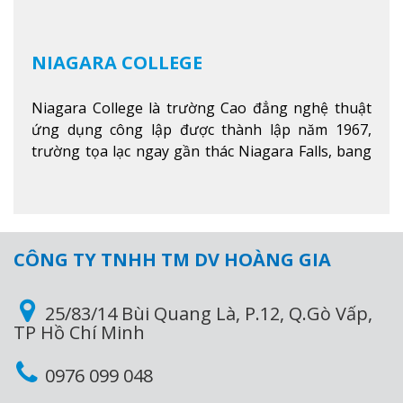
NIAGARA COLLEGE
Niagara College là trường Cao đẳng nghệ thuật
ứng dụng công lập được thành lập năm 1967,
trường tọa lạc ngay gần thác Niagara Falls, bang
Ontario, Canada, đây là thác nước nổi tiếng nhất
thế giới với 16 triệu khách du lịch mỗi năm.
Xem
thêm
CÔNG TY TNHH TM DV HOÀNG GIA
25/83/14 Bùi Quang Là, P.12, Q.Gò Vấp,
TP Hồ Chí Minh
0976 099 048