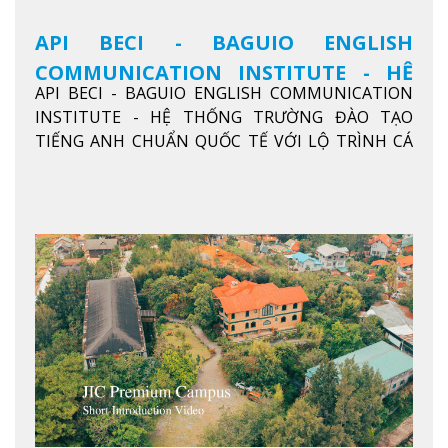
API BECI - BAGUIO ENGLISH
COMMUNICATION INSTITUTE - HỆ
API BECI - BAGUIO ENGLISH COMMUNICATION
THỐNG TRƯỜNG ĐÀO TẠO TIẾNG
INSTITUTE - HỆ THỐNG TRƯỜNG ĐÀO TẠO
ANH CHUẨN QUỐC TẾ
TIẾNG ANH CHUẨN QUỐC TẾ VỚI LỘ TRÌNH CÁ
NHÂN HÓA, KỶ LUẬT CAO VÀ HIỆU QUẢ THỰC TẾ
Xem thêm