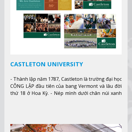
CASTLETON UNIVERSITY
- Thành lập năm 1787, Castleton là trường đại học
CÔNG LẬP đầu tiên của bang Vermont và lâu đời
thứ 18 ở Hoa Kỳ. - Nép mình dưới chân núi xanh
mướt của Green Mountains, khuôn viên Castleton
mang đến một cái nhìn toàn cảnh về mọi mùa
trong năm. Từ việc ngắm nhìn mùa thu phía sườn
núi xa xa và chinh phục tuyết rơi trong khu trượt
tuyết của trường, sinh viên có thể thưởng thức vẻ