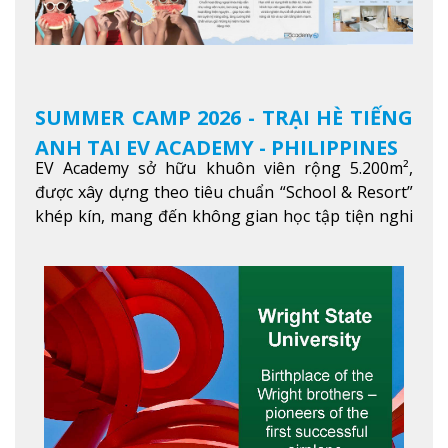
SUMMER CAMP 2026 - TRẠI HÈ TIẾNG
ANH TẠI EV ACADEMY - PHILIPPINES
EV Academy sở hữu khuôn viên rộng 5.200m²,
được xây dựng theo tiêu chuẩn “School & Resort”
khép kín, mang đến không gian học tập tiện nghi
và thoải mái. Học viên có thể tận hưởng các tiện
ích hiện đạ
Xem thêm