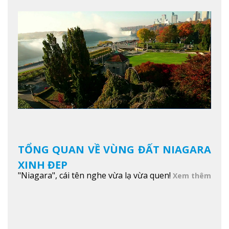
TỔNG QUAN VỀ VÙNG ĐẤT NIAGARA
XINH ĐẸP
"Niagara", cái tên nghe vừa lạ vừa quen!
Xem thêm