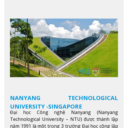
cho ngày mai” với văn hóa lấy sinh viên làm trung
tâm, NIM cung cấp các chương trình giảng dạy,
học tập và nghiên cứu chất lượng nhằm nâng cao
kỹ năng, kiến thức và năng lực của sinh viên và các
đối tác của trường
Xem thêm
NANYANG TECHNOLOGICAL
UNIVERSITY -SINGAPORE
Đại học Công nghệ Nanyang (Nanyang
Technological University – NTU) được thành lập
năm 1991 là một trong 3 trường Đại học công lập