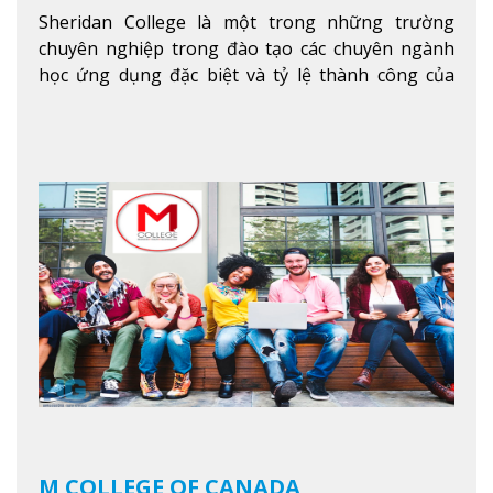
Sheridan College là một trong những trường
chuyên nghiệp trong đào tạo các chuyên ngành
học ứng dụng đặc biệt và tỷ lệ thành công của
sinh viên tốt nghiệp rất cao tại Canada. Trường
nằm ở vị trí hàng đầu trong việc giảng dạy chương
trình giáo dục dựa trên các kỹ năng tích hợp lý
thuyết với ứng dụng, chuẩn bị cho sinh viên vào
các công việc của nghệ thuật thị giác và biểu diễn,
kinh doanh, các dịch vụ cộng đồng và ngành nghề
kỹ thuật.
Xem thêm
M COLLEGE OF CANADA