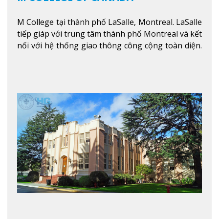
M College tại thành phố LaSalle, Montreal. LaSalle
tiếp giáp với trung tâm thành phố Montreal và kết
nối với hệ thống giao thông công cộng toàn diện.
Học sinh sẽ học trong một khuôn viên sôi động và
thú vị trong một khu vực đa văn hóa của thành
phố. Khuôn viên của trường không chỉ là một loạt
các lớp học - trường có phòng sinh viên rộng rãi
được trang bị các trạm sạc điện thoại di động,
không gian xanh để sinh viên tận hưởng và đỗ xe
tại chỗ. Bên kia đường các trung tâm mua sắm lớn
được bao quanh bởi nhiều doanh nghiệp nhỏ, M
College of Canada sẽ mang đến cho sinh viên cơ
hội trải nghiệm những điều tốt nhất mà thành
phố Montreal mang lại.
Xem thêm