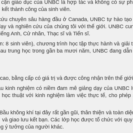
 cận giáo dục của UNBC là hợp tác và không có sự phân
kết thành công của sinh viên.
 cứu chuyên sâu hàng đầu ở Canada, UNBC tự hào tạo r
 dạy và nghiên cứu của chúng tôi với thế giới. UNBC cu
ếng Anh, Cử nhân, Thạc sĩ và Tiến sĩ.
8 sinh viên), chương trình học tập thực hành và giải tr
 sau trung học trong gần ba mươi năm, UNBC đang dẫn
cao, bằng cấp có giá trị và được công nhận trên thế giới
àu kinh nghiệm có niềm đam mê giảng dạy của UNBC luô
học thuật với kinh nghiệm làm việc thực tế, cho phép s
Bầu không khí tại đây rất gần gũi, thân thiện và toàn diệ
 và giao lưu kết bạn. Các lớp học được tổ chức với quy
ng ý tưởng của người khác.