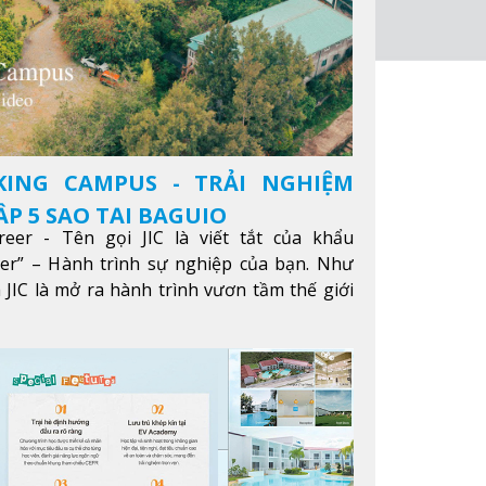
KING CAMPUS - TRẢI NGHIỆM
P 5 SAO TẠI BAGUIO
reer - Tên gọi JIC là viết tắt của khẩu
eer” – Hành trình sự nghiệp của bạn. Như
 JIC là mở ra hành trình vươn tầm thế giới
ông qua giáo dục tiếng Anh chất lượng cao.