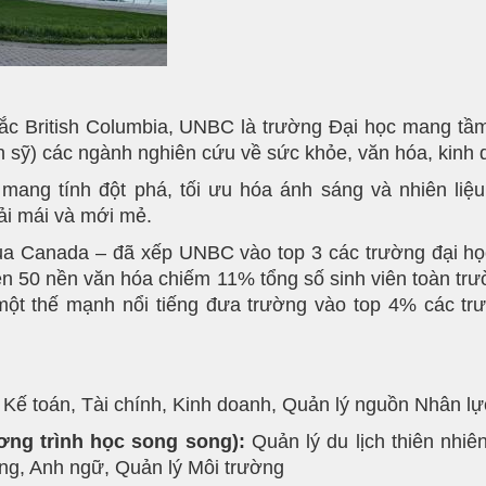
 British Columbia, UNBC là trường Đại học mang tầm q
ến sỹ) các ngành nghiên cứu về sức khỏe, văn hóa, kinh
 mang tính đột phá, tối ưu hóa ánh sáng và nhiên liệ
ải mái và mới mẻ.
của Canada – đã xếp UNBC vào top 3 các trường đại họ
 trên 50 nền văn hóa chiếm 11% tổng số sinh viên toàn tr
ột thế mạnh nổi tiếng đưa trường vào top 4% các trườ
:
Kế toán, Tài chính, Kinh doanh, Quản lý nguồn Nhân lự
ng trình học song song):
Quản lý du lịch thiên nhiê
ồng, Anh ngữ, Quản lý Môi trường