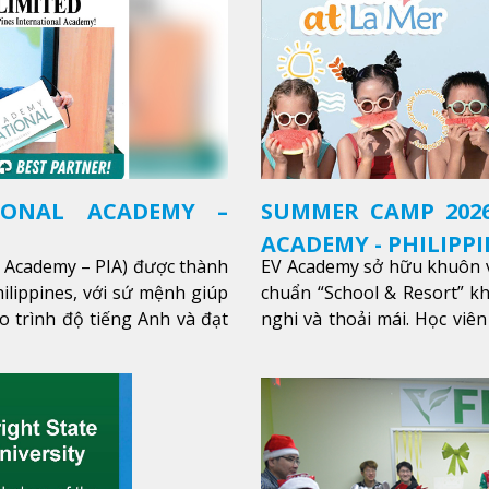
IONAL ACADEMY –
SUMMER CAMP 2026
ACADEMY - PHILIPPI
l Academy – PIA) được thành
EV Academy sở hữu khuôn v
ilippines, với sứ mệnh giúp
chuẩn “School & Resort” k
o trình độ tiếng Anh và đạt
nghi và thoải mái. Học viên
thêm