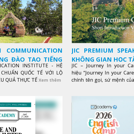
SH COMMUNICATION
JIC PREMIUM SPEA
ỜNG ĐÀO TẠO TIẾNG
KHÔNG GIAN HỌC TẬ
ICATION INSTITUTE - HỆ
JIC – Journey In your Ca
CHUẨN QUỐC TẾ VỚI LỘ
hiệu “Journey In your Car
IỆU QUẢ THỰC TẾ
chính tên gọi, sứ mệnh của
Xem thêm
trong sự nghiệp của bạn th
Xem thêm