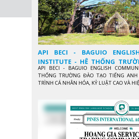
API BECI - BAGUIO ENGLI
INSTITUTE - HỆ THỐNG TRƯ
API BECI - BAGUIO ENGLISH COMMUN
ANH CHUẨN QUỐC TẾ
THỐNG TRƯỜNG ĐÀO TẠO TIẾNG ANH 
TRÌNH CÁ NHÂN HÓA, KỶ LUẬT CAO VÀ H