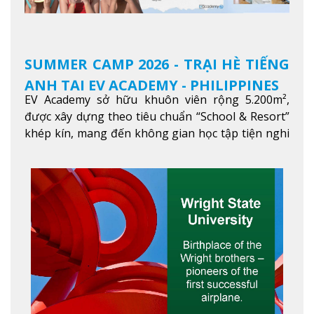
SUMMER CAMP 2026 - TRẠI HÈ TIẾNG
ANH TẠI EV ACADEMY - PHILIPPINES
EV Academy sở hữu khuôn viên rộng 5.200m²,
được xây dựng theo tiêu chuẩn “School & Resort”
khép kín, mang đến không gian học tập tiện nghi
và thoải mái. Học viên có thể tận hưởng các tiện
ích hiện đạ
Xem thêm