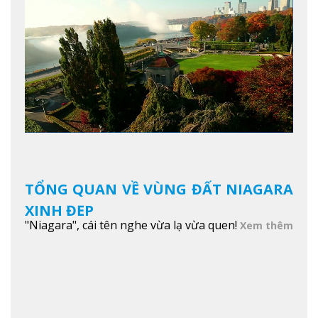
TỔNG QUAN VỀ VÙNG ĐẤT NIAGARA
XINH ĐẸP
"Niagara", cái tên nghe vừa lạ vừa quen!
Xem thêm