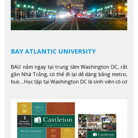
BAY ATLANTIC UNIVERSITY
BAU nằm ngay tại trung tâm Washington DC, rất
gần Nhà Trắng, có thể đi lại dễ dàng bằng metro,
bus …Học tập tại Washington DC là sinh viên có cơ
hội học tập tại - số #1 nền kinh tế tốt nhất, #5
thành phố tốt nhất cho giới trẻ làm việc chuyên
nghiệp ở Mỹ, #7 thành phố an toàn nhất trên Thế
giới.
Xem thêm