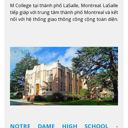
M College tại thành phố LaSalle, Montreal. LaSalle
tiếp giáp với trung tâm thành phố Montreal và kết
nối với hệ thống giao thông công cộng toàn diện.
Học sinh sẽ học trong một khuôn viên sôi động và
thú vị trong một khu vực đa văn hóa của thành
phố. Khuôn viên của trường không chỉ là một loạt
các lớp học - trường có phòng sinh viên rộng rãi
được trang bị các trạm sạc điện thoại di động,
không gian xanh để sinh viên tận hưởng và đỗ xe
tại chỗ. Bên kia đường các trung tâm mua sắm lớn
được bao quanh bởi nhiều doanh nghiệp nhỏ, M
College of Canada sẽ mang đến cho sinh viên cơ
hội trải nghiệm những điều tốt nhất mà thành
phố Montreal mang lại.
Xem thêm
NOTRE DAME HIGH SCHOOL -