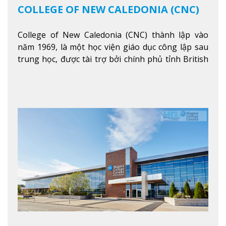
COLLEGE OF NEW CALEDONIA (CNC)
College of New Caledonia (CNC) thành lập vào
năm 1969, là một học viện giáo dục công lập sau
trung học, được tài trợ bởi chính phủ tỉnh British
Columbia. Trường cung cấp cho sinh viên một nền
tảng giáo dục Canada thật sự, cung cấp hơn 80
chuyên ngành hai năm đầu đại học và hơn 30
chương trình cao đẳng và chứng chỉ trong lĩnh
vực kinh doanh, khoa học y tế và các chương trình
nghề.
Xem thêm