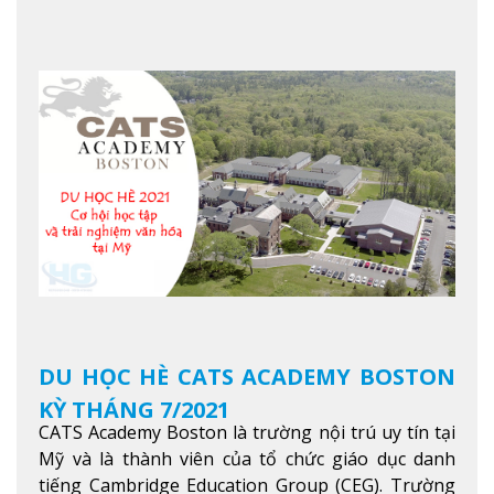
mình, NTU có thế mạnh trong các lĩnh vực giảng
dạy và nghiên cứu Khoa học, Công nghệ, Kỹ thuật,
Khoa học máy tính…Trường cũng được bình chọn
là một trong những ngôi trường đáng học nhất
trong khu vực các nước ASEAN và Châu Á.
Xem
thêm
DU HỌC HÈ CATS ACADEMY BOSTON
KỲ THÁNG 7/2021
CATS Academy Boston là trường nội trú uy tín tại
Mỹ và là thành viên của tổ chức giáo dục danh
tiếng Cambridge Education Group (CEG). Trường