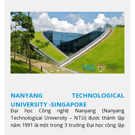
tâm, NIM cung cấp các chương trình giảng dạy,
học tập và nghiên cứu chất lượng nhằm nâng cao
kỹ năng, kiến thức và năng lực của sinh viên và các
đối tác của trường
Xem thêm
NANYANG TECHNOLOGICAL
UNIVERSITY -SINGAPORE
Đại học Công nghệ Nanyang (Nanyang
Technological University – NTU) được thành lập
năm 1991 là một trong 3 trường Đại học công lập
danh tiếng nhất Singapore. Đúng với tên gọi của