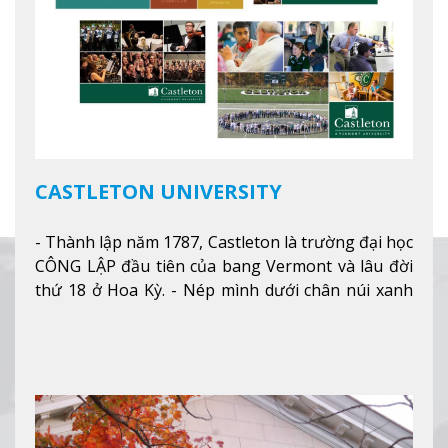
CASTLETON UNIVERSITY
- Thành lập năm 1787, Castleton là trường đại học
CÔNG LẬP đầu tiên của bang Vermont và lâu đời
thứ 18 ở Hoa Kỳ. - Nép mình dưới chân núi xanh
mướt của Green Mountains, khuôn viên Castleton
mang đến một cái nhìn toàn cảnh về mọi mùa
trong năm. Từ việc ngắm nhìn mùa thu phía sườn
núi xa xa và chinh phục tuyết rơi trong khu trượt
tuyết của trường, sinh viên có thể thưởng thức vẻ
đẹp tự nhiên của Vermont từ mọi góc trong