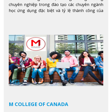
chuyên nghiệp trong đào tạo các chuyên ngành
học ứng dụng đặc biệt và tỷ lệ thành công của
sinh viên tốt nghiệp rất cao tại Canada. Trường
nằm ở vị trí hàng đầu trong việc giảng dạy chương
trình giáo dục dựa trên các kỹ năng tích hợp lý
thuyết với ứng dụng, chuẩn bị cho sinh viên vào
các công việc của nghệ thuật thị giác và biểu diễn,
kinh doanh, các dịch vụ cộng đồng và ngành nghề
kỹ thuật.
Xem thêm
M COLLEGE OF CANADA