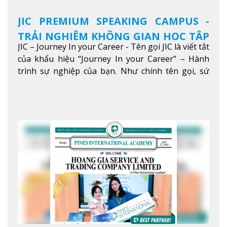
JIC PREMIUM SPEAKING CAMPUS -
TRẢI NGHIỆM KHÔNG GIAN HỌC TẬP
JIC – Journey In your Career - Tên gọi JIC là viết tắt
5 SAO TẠI BAGUIO
của khẩu hiệu “Journey In your Career” – Hành
trình sự nghiệp của bạn. Như chính tên gọi, sứ
mệnh của JIC là mở ra hành trình vươn tầm thế
giới trong sự nghiệp của bạn thông qua giáo dục
tiếng Anh chất lượng cao.
Xem thêm