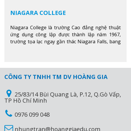
NIAGARA COLLEGE
Niagara College là trường Cao đẳng nghệ thuật
ứng dụng công lập được thành lập năm 1967,
trường tọa lạc ngay gần thác Niagara Falls, bang
Ontario, Canada, đây là thác nước nổi tiếng nhất
thế giới với 16 triệu khách du lịch mỗi năm.
Xem
thêm
CÔNG TY TNHH TM DV HOÀNG GIA
25/83/14 Bùi Quang Là, P.12, Q.Gò Vấp,
TP Hồ Chí Minh
0976 099 048
nhungtran@hoanggiaedu.com