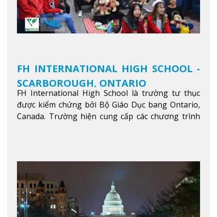
FH INTERNATIONAL HIGH SCHOOL -
SCARBOROUGH, ONTARIO
FH International High School là trường tư thục
được kiểm chứng bởi Bộ Giáo Dục bang Ontario,
Canada. Trường hiện cung cấp các chương trình
giảng dạy hệ trung học phổ thông từ lớp 9 đến
lớp 12, trại hè và các lớp bồi dưỡng anh văn nhằm
hỗ trợ du học sinh dễ dàng tiếp cận và hòa nhập
nhanh chóng môi trường học tại Canada.
Xem
thêm