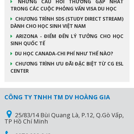
NHỮNG CÂU HỎI THƯỜNG GẶP NHẤT
TRONG CÁC CUỘC PHỎNG VẤN VISA DU HỌC
CHƯƠNG TRÌNH SDS (STUDY DIRECT STREAM)
DÀNH CHO HỌC SINH VIỆT NAM
ARIZONA - ĐIỂM ĐẾN LÝ TƯỞNG CHO HỌC
SINH QUỐC TẾ
DU HỌC CANADA-CHI PHÍ NHƯ THẾ NÀO?
CHƯƠNG TRÌNH ƯU ĐÃI ĐẶC BIỆT TỪ CG ESL
CENTER
CÔNG TY TNHH TM DV HOÀNG GIA
25/83/14 Bùi Quang Là, P.12, Q.Gò Vấp,
TP Hồ Chí Minh