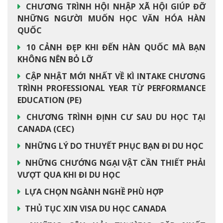
CHƯƠNG TRÌNH HỘI NHẬP XÃ HỘI GIÚP ĐỠ
NHỮNG NGƯỜI MUỐN HỌC VĂN HÓA HÀN
QUỐC
10 CẢNH ĐẸP KHI ĐẾN HÀN QUỐC MÀ BẠN
KHÔNG NÊN BỎ LỠ
CẬP NHẬT MỚI NHẤT VỀ KÌ INTAKE CHƯƠNG
TRÌNH PROFESSIONAL YEAR TỪ PERFORMANCE
EDUCATION (PE)
CHƯƠNG TRÌNH ĐỊNH CƯ SAU DU HỌC TẠI
CANADA (CEC)
NHỮNG LÝ DO THUYẾT PHỤC BẠN ĐI DU HỌC
NHỮNG CHƯỚNG NGẠI VẬT CẦN THIẾT PHẢI
VƯỢT QUA KHI ĐI DU HỌC
LỰA CHỌN NGÀNH NGHỀ PHÙ HỢP
THỦ TỤC XIN VISA DU HỌC CANADA