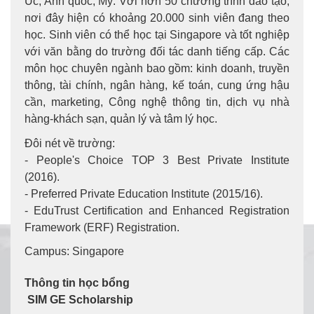
Úc, Anh quốc, Mỹ. Với hơn 50 chương trình đào tạo,
nơi đây hiện có khoảng 20.000 sinh viên đang theo
học. Sinh viên có thể học tại Singapore và tốt nghiệp
với văn bằng do trường đối tác danh tiếng cấp. Các
môn học chuyên ngành bao gồm: kinh doanh, truyền
thông, tài chính, ngân hàng, kế toán, cung ứng hậu
cần, marketing, Công nghệ thông tin, dịch vụ nhà
hàng-khách sạn, quản lý và tâm lý học.
Đôi nét về trường:
- People's Choice TOP 3 Best Private Institute
(2016).
- Preferred Private Education Institute (2015/16).
- EduTrust Certification and Enhanced Registration
Framework (ERF) Registration.
Campus: Singapore
Thông tin học bổng
SIM GE Scholarship