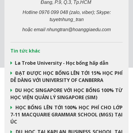
Đang, P.9, Q.3, Tp.HCM
Hotline 0976 099 048 (zalo, viber); Skype:
tuyetnhung_tran
hoặc email nhungtran@hoanggiaedu.com
Tin tức khác
La Trobe University - Học bổng hấp dẫn
ĐẠT ĐƯỢC HỌC BỔNG LÊN TỚI 15% HỌC PHÍ
DỄ DÀNG VỚI UNIVERSITY OF CANBERRA
DU HỌC SINGAPORE VỚI HỌC BỔNG 100% TỪ
HỌC VIỆN QUẢN LÝ SINGAPORE (SIM)
HỌC BỔNG LÊN TỚI 100% HỌC PHÍ CHO LỚP
7-11 MACQUARIE GRAMMAR SCHOOL (MGS) TẠI
ÚC
DU HỌC TẠI KAPLAN BUSINESS SCHOOL TẠI