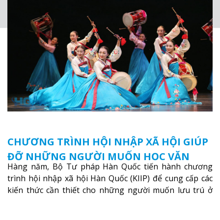
CHƯƠNG TRÌNH HỘI NHẬP XÃ HỘI GIÚP
ĐỠ NHỮNG NGƯỜI MUỐN HỌC VĂN
Hàng năm, Bộ Tư pháp Hàn Quốc tiến hành chương
HÓA HÀN QUỐC
trình hội nhập xã hội Hàn Quốc (KIIP) để cung cấp các
kiến thức cần thiết cho những người muốn lưu trú ở
Hàn Quốc
Xem thêm