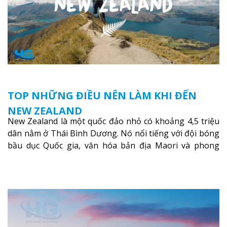
TOP NHỮNG ĐIỀU NÊN LÀM KHI ĐẾN
NEW ZEALAND
New Zealand là một quốc đảo nhỏ có khoảng 4,5 triệu
dân nằm ở Thái Bình Dương. Nó nổi tiếng với đội bóng
bầu dục Quốc gia, văn hóa bản địa Maori và phong
cảnh đẹp như tranh vẽ.
Xem thêm