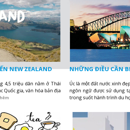
ĐẾN NEW ZEALAND
NHỮNG ĐIỀU CẦN BI
 4,5 triệu dân nằm ở Thái
Úc là một đất nước xinh đe
c Quốc gia, văn hóa bản địa
ngôn ngữ được sử dụng tại
trong suốt hành trình du họ
thêm