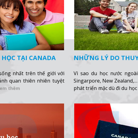
 HỌC TẠI CANADA
NHỮNG LÝ DO THUY
ống nhất trên thế giới với
Vì sao du học nước ngoài
nh quan thiên nhiên tuyệt
Singarpore, New Zealand,…
phát triển mặc dù đi du học
em thêm
đến từ các nước đang phát 