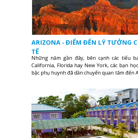
ARIZONA - ĐIỂM ĐẾN LÝ TƯỞNG 
TẾ
Những năm gần đây, bên cạnh các tiểu b
California, Florida hay New York, các bạn họ
bậc phụ huynh đã dần chuyển quan tâm đến A
bờ Tây nước Mỹ. Vậy Arizona có những điể
thêm