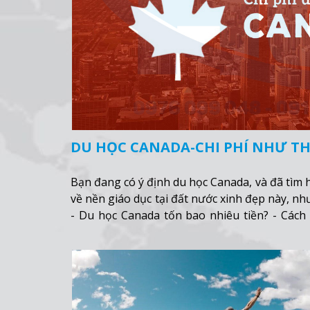
DU HỌC CANADA-CHI PHÍ NHƯ TH
Bạn đang có ý định du học Canada, và đã tìm 
về nền giáo dục tại đất nước xinh đẹp này, n
- Du học Canada tốn bao nhiêu tiền? - Cách t
nhất?
Xem thêm