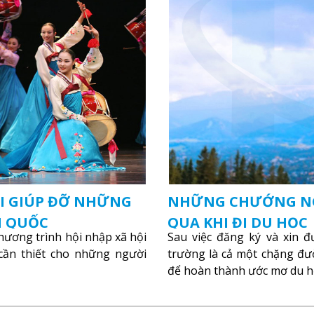
I GIÚP ĐỠ NHỮNG
NHỮNG CHƯỚNG NGẠ
N QUỐC
QUA KHI ĐI DU HỌC
ương trình hội nhập xã hội
Sau việc đăng ký và xin đ
 cần thiết cho những người
trường là cả một chặng đư
để hoàn thành ước mơ du h