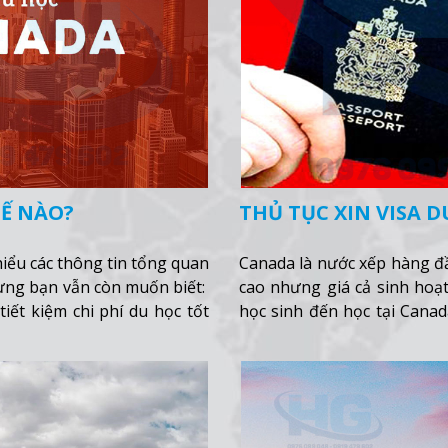
Ế NÀO?
THỦ TỤC XIN VISA 
hiểu các thông tin tổng quan
Canada là nước xếp hàng đầ
hưng bạn vẫn còn muốn biết:
cao nhưng giá cả sinh hoạt
iết kiệm chi phí du học tốt
học sinh đến học tại Canad
Canada khá chặt chẽ.
Xem 