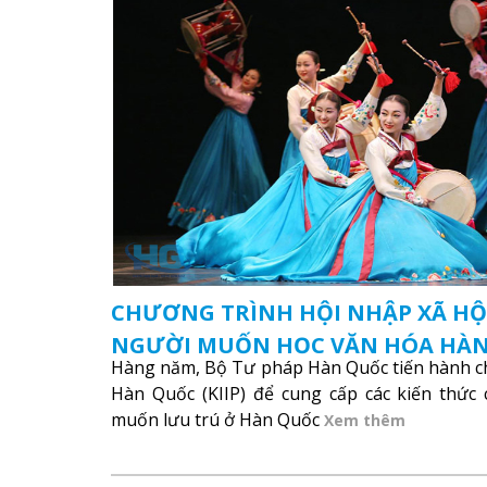
CHƯƠNG TRÌNH HỘI NHẬP XÃ HỘ
NGƯỜI MUỐN HỌC VĂN HÓA HÀ
Hàng năm, Bộ Tư pháp Hàn Quốc tiến hành ch
Hàn Quốc (KIIP) để cung cấp các kiến thức
muốn lưu trú ở Hàn Quốc
Xem thêm