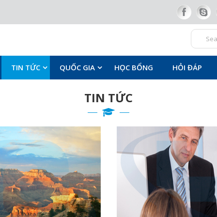
TIN TỨC
QUỐC GIA
HỌC BỔNG
HỎI ĐÁP
TIN TỨC