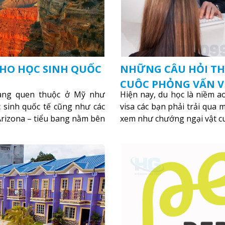
CHO HỌC SINH QUỐC
NHỮNG CÂU HỎI T
CUỘC PHỎNG VẤN V
ang quen thuộc ở Mỹ như
Hiện nay, du học là niềm a
c sinh quốc tế cũng như các
visa các bạn phải trải qua
rizona – tiểu bang nằm bên
xem như chướng ngại vật c
m gì thu hút như vậy?
Xem