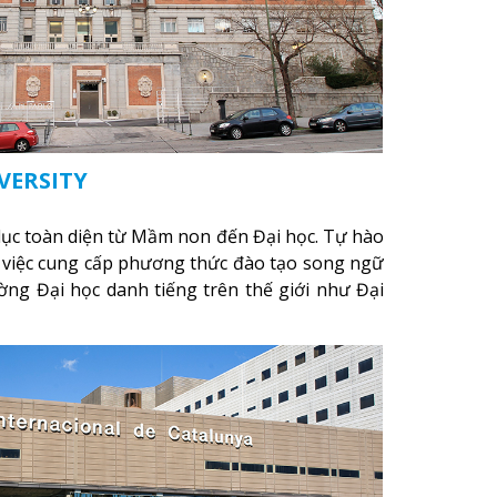
VERSITY
dục toàn diện từ Mầm non đến Đại học. Tự hào
g việc cung cấp phương thức đào tạo song ngữ
ường Đại học danh tiếng trên thế giới như Đại
go, Đại học Colombia và Đại học Fordham (New