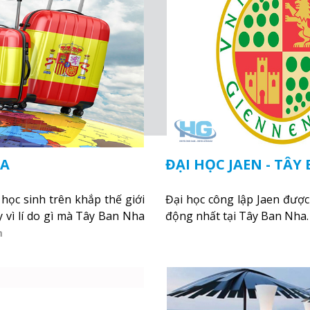
HA
ĐẠI HỌC JAEN - TÂY
ọc sinh trên khắp thế giới
Đại học công lập Jaen đượ
y vì lí do gì mà Tây Ban Nha
động nhất tại Tây Ban Nha
m