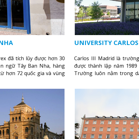
 NHA
UNIVERSITY CARLOS 
ex đã tích lũy được hơn 30
Carlos III Madrid là trườ
ôn ngữ Tây Ban Nha, hàng
được thành lập năm 1989 
 từ hơn 72 quốc gia và vùng
Trường luôn nằm trong d
quốc gia nói riêng và châu 
top trường đại học tốt nh
đầu Châu Âu.
Xem thêm