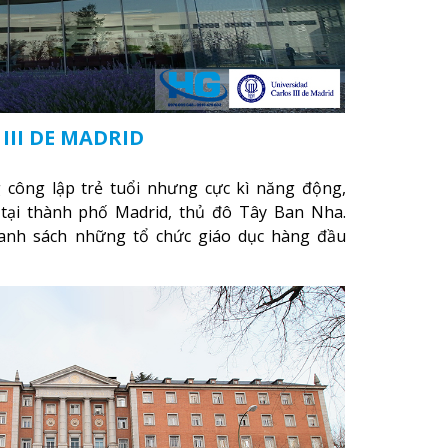
III DE MADRID
ng công lập trẻ tuổi nhưng cực kì năng động,
tại thành phố Madrid, thủ đô Tây Ban Nha.
anh sách những tổ chức giáo dục hàng đầu
Âu nói chung. Hiện tại, trường nắm giữ vị trí
ất cả nước và thuộc danh sách 50 trường hàng