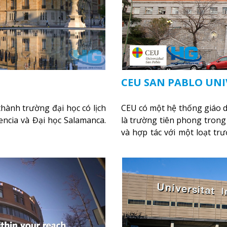
CEU SAN PABLO UNI
thành trường đại học có lịch
CEU có một hệ thống giáo 
encia và Đại học Salamanca.
là trường tiên phong tron
và hợp tác với một loạt tr
học Boston, Đại học Chica
York)
Xem thêm