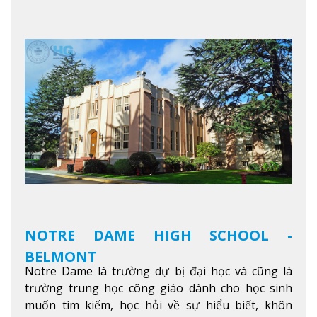
thú vị trong một khu vực đa văn hóa của thành
phố. Khuôn viên của trường không chỉ là một loạt
các lớp học - trường có phòng sinh viên rộng rãi
được trang bị các trạm sạc điện thoại di động,
không gian xanh để sinh viên tận hưởng và đỗ xe
tại chỗ. Bên kia đường các trung tâm mua sắm lớn
được bao quanh bởi nhiều doanh nghiệp nhỏ, M
College of Canada sẽ mang đến cho sinh viên cơ
hội trải nghiệm những điều tốt nhất mà thành
phố Montreal mang lại.
Xem thêm
NOTRE DAME HIGH SCHOOL -
BELMONT
Notre Dame là trường dự bị đại học và cũng là
trường trung học công giáo dành cho học sinh
muốn tìm kiếm, học hỏi về sự hiểu biết, khôn