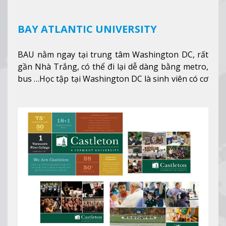
BAY ATLANTIC UNIVERSITY
BAU nằm ngay tại trung tâm Washington DC, rất
gần Nhà Trắng, có thể đi lại dễ dàng bằng metro,
bus …Học tập tại Washington DC là sinh viên có cơ
hội học tập tại - số #1 nền kinh tế tốt nhất, #5
thành phố tốt nhất cho giới trẻ làm việc chuyên
nghiệp ở Mỹ, #7 thành phố an toàn nhất trên Thế
giới.
Xem thêm