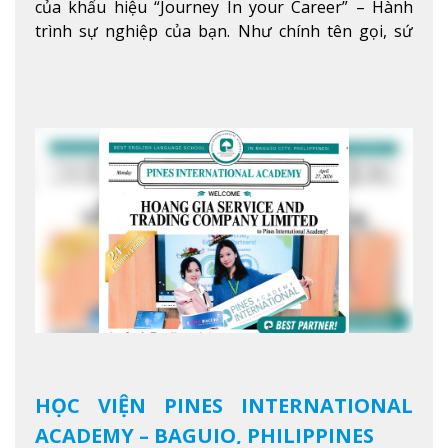
của khẩu hiệu “Journey In your Career” – Hành
trình sự nghiệp của bạn. Như chính tên gọi, sứ
mệnh của JIC là mở ra hành trình vươn tầm thế
giới trong sự nghiệp của bạn thông qua giáo dục
tiếng Anh chất lượng cao.
Xem thêm
HỌC VIỆN PINES INTERNATIONAL
ACADEMY – BAGUIO, PHILIPPINES