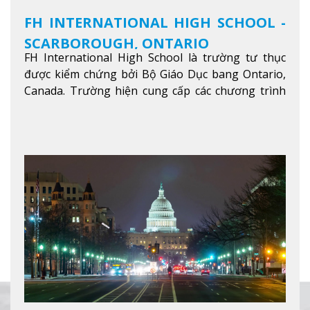
FH INTERNATIONAL HIGH SCHOOL -
SCARBOROUGH, ONTARIO
FH International High School là trường tư thục
được kiểm chứng bởi Bộ Giáo Dục bang Ontario,
Canada. Trường hiện cung cấp các chương trình
giảng dạy hệ trung học phổ thông từ lớp 9 đến
lớp 12, trại hè và các lớp bồi dưỡng anh văn nhằm
hỗ trợ du học sinh dễ dàng tiếp cận và hòa nhập
nhanh chóng môi trường học tại Canada.
Xem
thêm