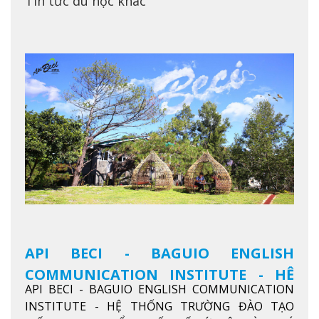
Tin tức du học khác
API BECI - BAGUIO ENGLISH
COMMUNICATION INSTITUTE - HỆ
API BECI - BAGUIO ENGLISH COMMUNICATION
THỐNG TRƯỜNG ĐÀO TẠO TIẾNG
INSTITUTE - HỆ THỐNG TRƯỜNG ĐÀO TẠO
ANH CHUẨN QUỐC TẾ