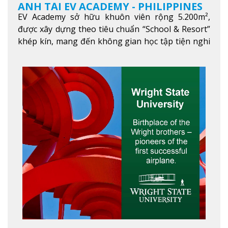
ANH TẠI EV ACADEMY - PHILIPPINES
EV Academy sở hữu khuôn viên rộng 5.200m²,
được xây dựng theo tiêu chuẩn “School & Resort”
khép kín, mang đến không gian học tập tiện nghi
và thoải mái. Học viên có thể tận hưởng các tiện
ích hiện đạ
Xem thêm