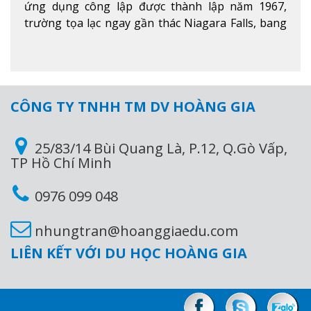
ứng dụng công lập được thành lập năm 1967,
trường tọa lạc ngay gần thác Niagara Falls, bang
Ontario, Canada, đây là thác nước nổi tiếng nhất
thế giới với 16 triệu khách du lịch mỗi năm.
Xem
thêm
CÔNG TY TNHH TM DV HOÀNG GIA
25/83/14 Bùi Quang Là, P.12, Q.Gò Vấp,
TP Hồ Chí Minh
0976 099 048
nhungtran@hoanggiaedu.com
LIÊN KẾT VỚI DU HỌC HOÀNG GIA