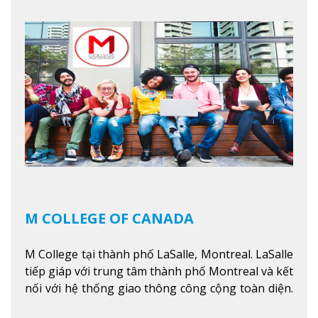
trình giáo dục dựa trên các kỹ năng tích hợp lý
thuyết với ứng dụng, chuẩn bị cho sinh viên vào
các công việc của nghệ thuật thị giác và biểu diễn,
kinh doanh, các dịch vụ cộng đồng và ngành nghề
kỹ thuật.
Xem thêm
M COLLEGE OF CANADA
M College tại thành phố LaSalle, Montreal. LaSalle
tiếp giáp với trung tâm thành phố Montreal và kết
nối với hệ thống giao thông công cộng toàn diện.
Học sinh sẽ học trong một khuôn viên sôi động và