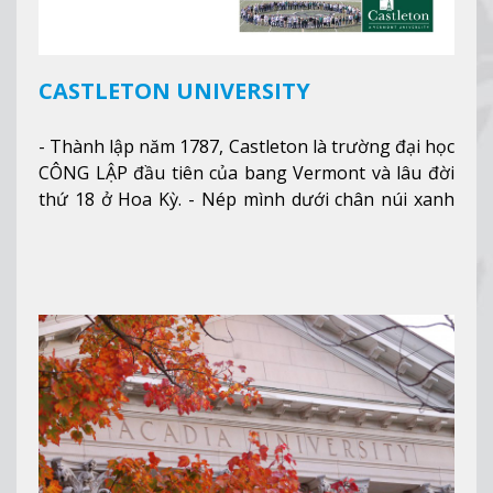
CASTLETON UNIVERSITY
- Thành lập năm 1787, Castleton là trường đại học
CÔNG LẬP đầu tiên của bang Vermont và lâu đời
thứ 18 ở Hoa Kỳ. - Nép mình dưới chân núi xanh
mướt của Green Mountains, khuôn viên Castleton
mang đến một cái nhìn toàn cảnh về mọi mùa
trong năm. Từ việc ngắm nhìn mùa thu phía sườn
núi xa xa và chinh phục tuyết rơi trong khu trượt
tuyết của trường, sinh viên có thể thưởng thức vẻ
đẹp tự nhiên của Vermont từ mọi góc trong
khuôn viên trường.
Xem thêm