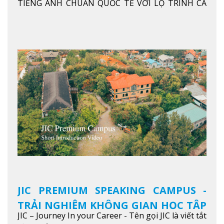
TIẾNG ANH CHUẨN QUỐC TẾ VỚI LỘ TRÌNH CÁ
NHÂN HÓA, KỶ LUẬT CAO VÀ HIỆU QUẢ THỰC TẾ
Xem thêm
JIC PREMIUM SPEAKING CAMPUS -
TRẢI NGHIỆM KHÔNG GIAN HỌC TẬP
JIC – Journey In your Career - Tên gọi JIC là viết tắt
5 SAO TẠI BAGUIO