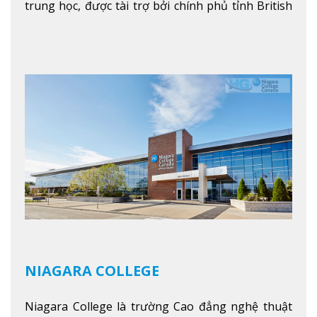
trung học, được tài trợ bởi chính phủ tỉnh British
Columbia. Trường cung cấp cho sinh viên một nền
tảng giáo dục Canada thật sự, cung cấp hơn 80
chuyên ngành hai năm đầu đại học và hơn 30
chương trình cao đẳng và chứng chỉ trong lĩnh
vực kinh doanh, khoa học y tế và các chương trình
nghề.
Xem thêm
NIAGARA COLLEGE
Niagara College là trường Cao đẳng nghệ thuật