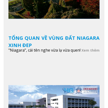
TỔNG QUAN VỀ VÙNG ĐẤT NIAGARA
XINH ĐẸP
"Niagara", cái tên nghe vừa lạ vừa quen!
Xem thêm