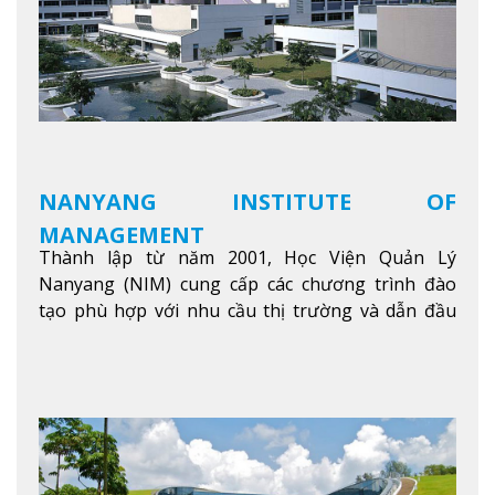
NANYANG INSTITUTE OF
MANAGEMENT
Thành lập từ năm 2001, Học Viện Quản Lý
Nanyang (NIM) cung cấp các chương trình đào
tạo phù hợp với nhu cầu thị trường và dẫn đầu
trong khu vực. Tại NIM, “Nuôi Dưỡng hôm nay
cho ngày mai” với văn hóa lấy sinh viên làm trung
tâm, NIM cung cấp các chương trình giảng dạy,
học tập và nghiên cứu chất lượng nhằm nâng cao
kỹ năng, kiến thức và năng lực của sinh viên và các
đối tác của trường
Xem thêm