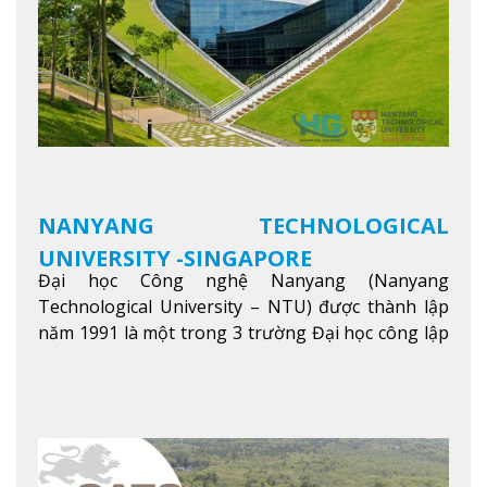
NANYANG TECHNOLOGICAL
UNIVERSITY -SINGAPORE
Đại học Công nghệ Nanyang (Nanyang
Technological University – NTU) được thành lập
năm 1991 là một trong 3 trường Đại học công lập
danh tiếng nhất Singapore. Đúng với tên gọi của
mình, NTU có thế mạnh trong các lĩnh vực giảng
dạy và nghiên cứu Khoa học, Công nghệ, Kỹ thuật,
Khoa học máy tính…Trường cũng được bình chọn
là một trong những ngôi trường đáng học nhất