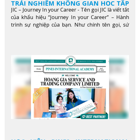
TRẢI NGHIỆM KHÔNG GIAN HỌC TẬP
JIC – Journey In your Career - Tên gọi JIC là viết tắt
5 SAO TẠI BAGUIO
của khẩu hiệu “Journey In your Career” – Hành
trình sự nghiệp của bạn. Như chính tên gọi, sứ
mệnh của JIC là mở ra hành trình vươn tầm thế
giới trong sự nghiệp của bạn thông qua giáo dục
tiếng Anh chất lượng cao.
Xem thêm