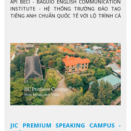
API BECI - BAGUIO ENGLISH COMMUNICATION
THỐNG TRƯỜNG ĐÀO TẠO TIẾNG
INSTITUTE - HỆ THỐNG TRƯỜNG ĐÀO TẠO
ANH CHUẨN QUỐC TẾ
TIẾNG ANH CHUẨN QUỐC TẾ VỚI LỘ TRÌNH CÁ
NHÂN HÓA, KỶ LUẬT CAO VÀ HIỆU QUẢ THỰC TẾ
Xem thêm
JIC PREMIUM SPEAKING CAMPUS -