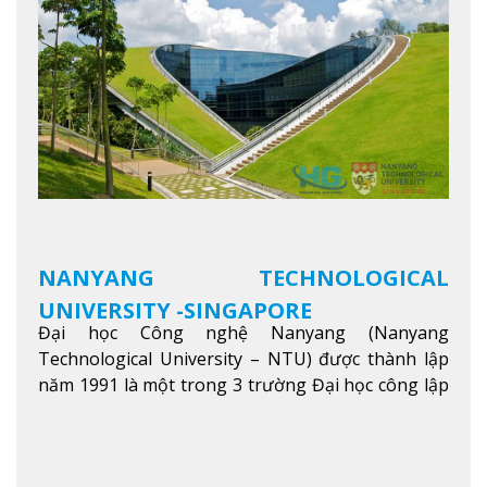
kỹ năng, kiến thức và năng lực của sinh viên và các
đối tác của trường
Xem thêm
NANYANG TECHNOLOGICAL
UNIVERSITY -SINGAPORE
Đại học Công nghệ Nanyang (Nanyang
Technological University – NTU) được thành lập
năm 1991 là một trong 3 trường Đại học công lập
danh tiếng nhất Singapore. Đúng với tên gọi của
mình, NTU có thế mạnh trong các lĩnh vực giảng
dạy và nghiên cứu Khoa học, Công nghệ, Kỹ thuật,