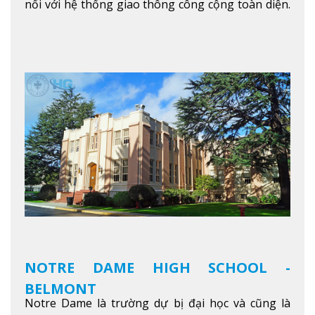
nối với hệ thống giao thông công cộng toàn diện.
Học sinh sẽ học trong một khuôn viên sôi động và
thú vị trong một khu vực đa văn hóa của thành
phố. Khuôn viên của trường không chỉ là một loạt
các lớp học - trường có phòng sinh viên rộng rãi
được trang bị các trạm sạc điện thoại di động,
không gian xanh để sinh viên tận hưởng và đỗ xe
tại chỗ. Bên kia đường các trung tâm mua sắm lớn
được bao quanh bởi nhiều doanh nghiệp nhỏ, M
College of Canada sẽ mang đến cho sinh viên cơ
hội trải nghiệm những điều tốt nhất mà thành
phố Montreal mang lại.
Xem thêm
NOTRE DAME HIGH SCHOOL -
BELMONT
Notre Dame là trường dự bị đại học và cũng là