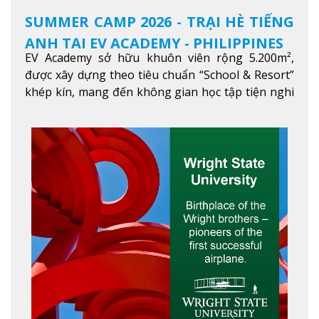
SUMMER CAMP 2026 - TRẠI HÈ TIẾNG
ANH TẠI EV ACADEMY - PHILIPPINES
EV Academy sở hữu khuôn viên rộng 5.200m²,
được xây dựng theo tiêu chuẩn “School & Resort”
khép kín, mang đến không gian học tập tiện nghi
và thoải mái. Học viên có thể tận hưởng các tiện
ích hiện đạ
Xem thêm