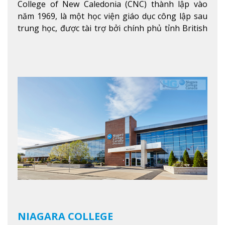
College of New Caledonia (CNC) thành lập vào
năm 1969, là một học viện giáo dục công lập sau
trung học, được tài trợ bởi chính phủ tỉnh British
Columbia. Trường cung cấp cho sinh viên một nền
tảng giáo dục Canada thật sự, cung cấp hơn 80
chuyên ngành hai năm đầu đại học và hơn 30
chương trình cao đẳng và chứng chỉ trong lĩnh
vực kinh doanh, khoa học y tế và các chương trình
nghề.
Xem thêm
NIAGARA COLLEGE