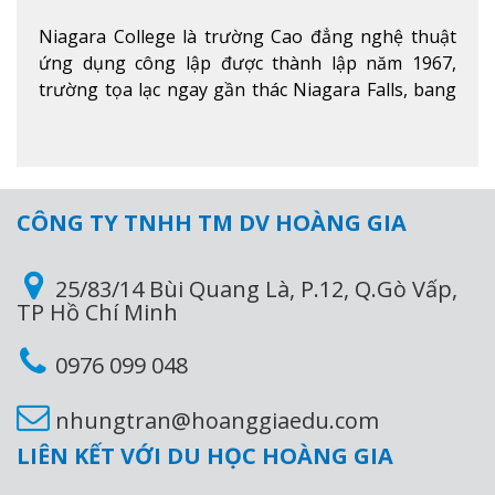
Niagara College là trường Cao đẳng nghệ thuật
ứng dụng công lập được thành lập năm 1967,
trường tọa lạc ngay gần thác Niagara Falls, bang
Ontario, Canada, đây là thác nước nổi tiếng nhất
thế giới với 16 triệu khách du lịch mỗi năm.
Xem
thêm
CÔNG TY TNHH TM DV HOÀNG GIA
25/83/14 Bùi Quang Là, P.12, Q.Gò Vấp,
TP Hồ Chí Minh
0976 099 048
nhungtran@hoanggiaedu.com
LIÊN KẾT VỚI DU HỌC HOÀNG GIA