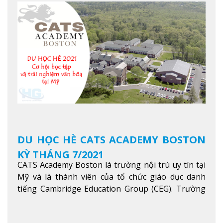
Khoa học máy tính…Trường cũng được bình chọn
là một trong những ngôi trường đáng học nhất
trong khu vực các nước ASEAN và Châu Á.
Xem
thêm
DU HỌC HÈ CATS ACADEMY BOSTON
KỲ THÁNG 7/2021
CATS Academy Boston là trường nội trú uy tín tại
Mỹ và là thành viên của tổ chức giáo dục danh
tiếng Cambridge Education Group (CEG). Trường
là con đường thuận lợi nhất dành cho các học sinh
Việt Nam muốn chuyển tiếp vào các trường Đại