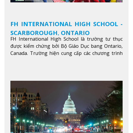
FH INTERNATIONAL HIGH SCHOOL -
SCARBOROUGH, ONTARIO
FH International High School là trường tư thục
được kiểm chứng bởi Bộ Giáo Dục bang Ontario,
Canada. Trường hiện cung cấp các chương trình
giảng dạy hệ trung học phổ thông từ lớp 9 đến
lớp 12, trại hè và các lớp bồi dưỡng anh văn nhằm
hỗ trợ du học sinh dễ dàng tiếp cận và hòa nhập
nhanh chóng môi trường học tại Canada.
Xem
thêm