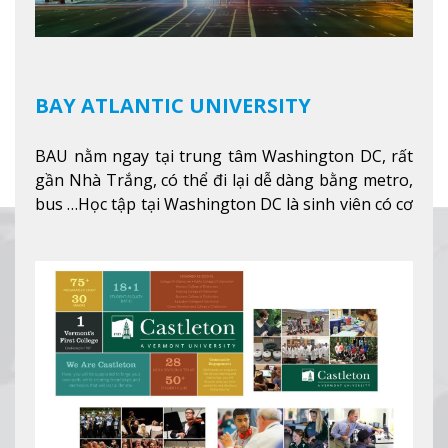
BAY ATLANTIC UNIVERSITY
BAU nằm ngay tại trung tâm Washington DC, rất
gần Nhà Trắng, có thể đi lại dễ dàng bằng metro,
bus …Học tập tại Washington DC là sinh viên có cơ
hội học tập tại - số #1 nền kinh tế tốt nhất, #5
thành phố tốt nhất cho giới trẻ làm việc chuyên
nghiệp ở Mỹ, #7 thành phố an toàn nhất trên Thế
giới.
Xem thêm