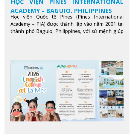
HỌC VIỆN PINES INTERNATIONAL
ACADEMY – BAGUIO, PHILIPPINES
Học viện Quốc tế Pines (Pines International
Academy – PIA) được thành lập vào năm 2001 tại
thành phố Baguio, Philippines, với sứ mệnh giúp
học viên từ khắp nơi trên thế giới nâng cao trình
độ tiếng Anh và đạt được mục tiêu học tập, công
việc.
Xem thêm