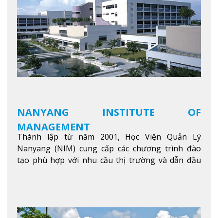
NANYANG INSTITUTE OF
MANAGEMENT
Thành lập từ năm 2001, Học Viện Quản Lý
Nanyang (NIM) cung cấp các chương trình đào
tạo phù hợp với nhu cầu thị trường và dẫn đầu
trong khu vực. Tại NIM, “Nuôi Dưỡng hôm nay
cho ngày mai” với văn hóa lấy sinh viên làm trung
tâm, NIM cung cấp các chương trình giảng dạy,
học tập và nghiên cứu chất lượng nhằm nâng cao