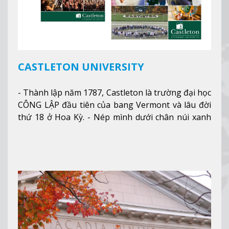
CASTLETON UNIVERSITY
- Thành lập năm 1787, Castleton là trường đại học
CÔNG LẬP đầu tiên của bang Vermont và lâu đời
thứ 18 ở Hoa Kỳ. - Nép mình dưới chân núi xanh
mướt của Green Mountains, khuôn viên Castleton
mang đến một cái nhìn toàn cảnh về mọi mùa
trong năm. Từ việc ngắm nhìn mùa thu phía sườn
núi xa xa và chinh phục tuyết rơi trong khu trượt
tuyết của trường, sinh viên có thể thưởng thức vẻ
đẹp tự nhiên của Vermont từ mọi góc trong
khuôn viên trường.
Xem thêm