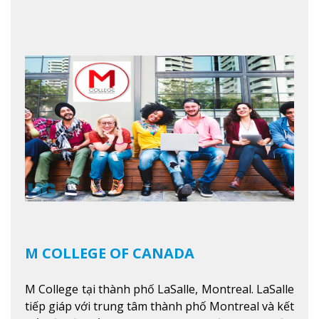
sinh viên tốt nghiệp rất cao tại Canada. Trường
nằm ở vị trí hàng đầu trong việc giảng dạy chương
trình giáo dục dựa trên các kỹ năng tích hợp lý
thuyết với ứng dụng, chuẩn bị cho sinh viên vào
các công việc của nghệ thuật thị giác và biểu diễn,
kinh doanh, các dịch vụ cộng đồng và ngành nghề
kỹ thuật.
Xem thêm
M COLLEGE OF CANADA
M College tại thành phố LaSalle, Montreal. LaSalle
tiếp giáp với trung tâm thành phố Montreal và kết