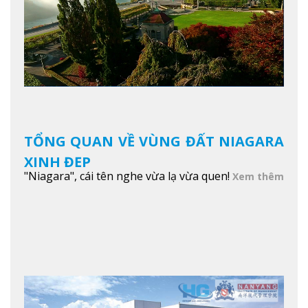
TỔNG QUAN VỀ VÙNG ĐẤT NIAGARA
XINH ĐẸP
"Niagara", cái tên nghe vừa lạ vừa quen!
Xem thêm