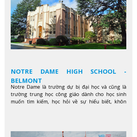
không gian xanh để sinh viên tận hưởng và đỗ xe
tại chỗ. Bên kia đường các trung tâm mua sắm lớn
được bao quanh bởi nhiều doanh nghiệp nhỏ, M
College of Canada sẽ mang đến cho sinh viên cơ
hội trải nghiệm những điều tốt nhất mà thành
phố Montreal mang lại.
Xem thêm
NOTRE DAME HIGH SCHOOL -
BELMONT
Notre Dame là trường dự bị đại học và cũng là
trường trung học công giáo dành cho học sinh
muốn tìm kiếm, học hỏi về sự hiểu biết, khôn
ngoan và phát triển như các nhà lãnh đạo, muốn
sống theo gương mẫu Đức Ki-tô để phục vụ cho
người khác.
Xem thêm