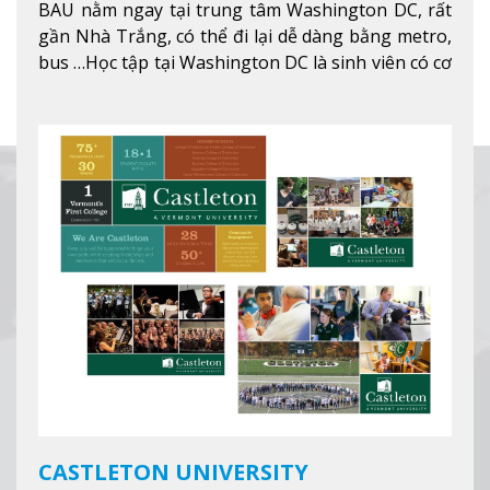
BAU nằm ngay tại trung tâm Washington DC, rất
gần Nhà Trắng, có thể đi lại dễ dàng bằng metro,
bus …Học tập tại Washington DC là sinh viên có cơ
hội học tập tại - số #1 nền kinh tế tốt nhất, #5
thành phố tốt nhất cho giới trẻ làm việc chuyên
nghiệp ở Mỹ, #7 thành phố an toàn nhất trên Thế
giới.
Xem thêm
CASTLETON UNIVERSITY