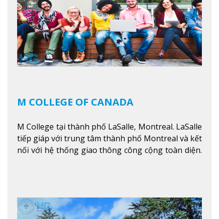
kỹ thuật.
Xem thêm
M COLLEGE OF CANADA
M College tại thành phố LaSalle, Montreal. LaSalle
tiếp giáp với trung tâm thành phố Montreal và kết
nối với hệ thống giao thông công cộng toàn diện.
Học sinh sẽ học trong một khuôn viên sôi động và
thú vị trong một khu vực đa văn hóa của thành
phố. Khuôn viên của trường không chỉ là một loạt
các lớp học - trường có phòng sinh viên rộng rãi
được trang bị các trạm sạc điện thoại di động,