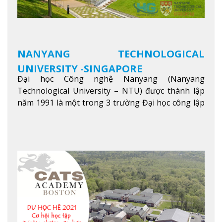
NANYANG TECHNOLOGICAL
UNIVERSITY -SINGAPORE
Đại học Công nghệ Nanyang (Nanyang
Technological University – NTU) được thành lập
năm 1991 là một trong 3 trường Đại học công lập
danh tiếng nhất Singapore. Đúng với tên gọi của
mình, NTU có thế mạnh trong các lĩnh vực giảng
dạy và nghiên cứu Khoa học, Công nghệ, Kỹ thuật,
Khoa học máy tính…Trường cũng được bình chọn
là một trong những ngôi trường đáng học nhất
trong khu vực các nước ASEAN và Châu Á.
Xem
thêm