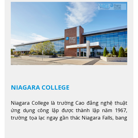
chương trình cao đẳng và chứng chỉ trong lĩnh
vực kinh doanh, khoa học y tế và các chương trình
nghề.
Xem thêm
NIAGARA COLLEGE
Niagara College là trường Cao đẳng nghệ thuật
ứng dụng công lập được thành lập năm 1967,
trường tọa lạc ngay gần thác Niagara Falls, bang
Ontario, Canada, đây là thác nước nổi tiếng nhất
thế giới với 16 triệu khách du lịch mỗi năm.
Xem