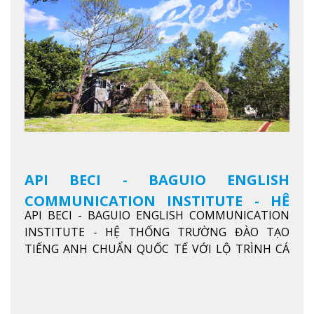
API BECI - BAGUIO ENGLISH
COMMUNICATION INSTITUTE - HỆ
API BECI - BAGUIO ENGLISH COMMUNICATION
THỐNG TRƯỜNG ĐÀO TẠO TIẾNG
INSTITUTE - HỆ THỐNG TRƯỜNG ĐÀO TẠO
ANH CHUẨN QUỐC TẾ
TIẾNG ANH CHUẨN QUỐC TẾ VỚI LỘ TRÌNH CÁ
NHÂN HÓA, KỶ LUẬT CAO VÀ HIỆU QUẢ THỰC TẾ
Xem thêm