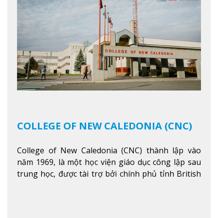
COLLEGE OF NEW CALEDONIA (CNC)
College of New Caledonia (CNC) thành lập vào
năm 1969, là một học viện giáo dục công lập sau
trung học, được tài trợ bởi chính phủ tỉnh British
Columbia. Trường cung cấp cho sinh viên một nền
tảng giáo dục Canada thật sự, cung cấp hơn 80
chuyên ngành hai năm đầu đại học và hơn 30