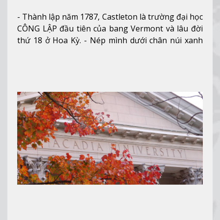
- Thành lập năm 1787, Castleton là trường đại học
CÔNG LẬP đầu tiên của bang Vermont và lâu đời
thứ 18 ở Hoa Kỳ. - Nép mình dưới chân núi xanh
mướt của Green Mountains, khuôn viên Castleton
mang đến một cái nhìn toàn cảnh về mọi mùa
trong năm. Từ việc ngắm nhìn mùa thu phía sườn
núi xa xa và chinh phục tuyết rơi trong khu trượt
tuyết của trường, sinh viên có thể thưởng thức vẻ
đẹp tự nhiên của Vermont từ mọi góc trong
khuôn viên trường.
Xem thêm