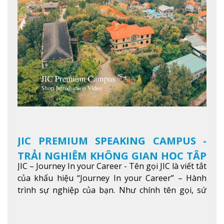
JIC PREMIUM SPEAKING CAMPUS -
TRẢI NGHIỆM KHÔNG GIAN HỌC TẬP
JIC – Journey In your Career - Tên gọi JIC là viết tắt
5 SAO TẠI BAGUIO
của khẩu hiệu “Journey In your Career” – Hành
trình sự nghiệp của bạn. Như chính tên gọi, sứ
mệnh của JIC là mở ra hành trình vươn tầm thế
giới trong sự nghiệp của bạn thông qua giáo dục