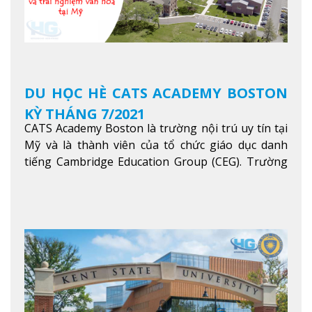
DU HỌC HÈ CATS ACADEMY BOSTON
KỲ THÁNG 7/2021
CATS Academy Boston là trường nội trú uy tín tại
Mỹ và là thành viên của tổ chức giáo dục danh
tiếng Cambridge Education Group (CEG). Trường
là con đường thuận lợi nhất dành cho các học sinh
Việt Nam muốn chuyển tiếp vào các trường Đại
học hàng đầu tại Mỹ như Harvard, Yale, MIT…
Xem
thêm