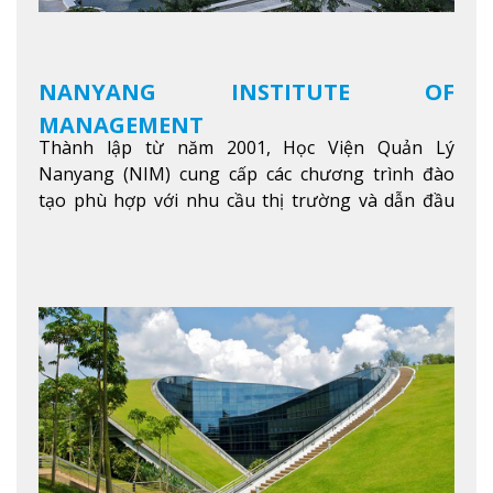
NANYANG INSTITUTE OF
MANAGEMENT
Thành lập từ năm 2001, Học Viện Quản Lý
Nanyang (NIM) cung cấp các chương trình đào
tạo phù hợp với nhu cầu thị trường và dẫn đầu
trong khu vực. Tại NIM, “Nuôi Dưỡng hôm nay
cho ngày mai” với văn hóa lấy sinh viên làm trung
tâm, NIM cung cấp các chương trình giảng dạy,
học tập và nghiên cứu chất lượng nhằm nâng cao
kỹ năng, kiến thức và năng lực của sinh viên và các
đối tác của trường
Xem thêm