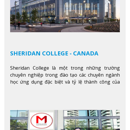
SHERIDAN COLLEGE - CANADA
Sheridan College là một trong những trường
chuyên nghiệp trong đào tạo các chuyên ngành
học ứng dụng đặc biệt và tỷ lệ thành công của
sinh viên tốt nghiệp rất cao tại Canada. Trường
nằm ở vị trí hàng đầu trong việc giảng dạy chương
trình giáo dục dựa trên các kỹ năng tích hợp lý
thuyết với ứng dụng, chuẩn bị cho sinh viên vào
các công việc của nghệ thuật thị giác và biểu diễn,
kinh doanh, các dịch vụ cộng đồng và ngành nghề