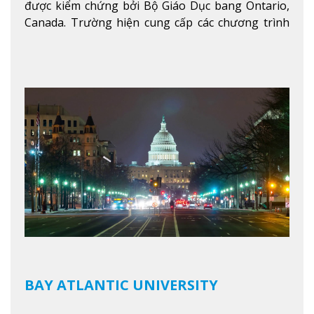
được kiểm chứng bởi Bộ Giáo Dục bang Ontario,
Canada. Trường hiện cung cấp các chương trình
giảng dạy hệ trung học phổ thông từ lớp 9 đến
lớp 12, trại hè và các lớp bồi dưỡng anh văn nhằm
hỗ trợ du học sinh dễ dàng tiếp cận và hòa nhập
nhanh chóng môi trường học tại Canada.
Xem
thêm
BAY ATLANTIC UNIVERSITY