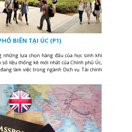
Ổ BIẾN TẠI ÚC (P1)
ng những lựa chọn hàng đầu của học sinh khi
o số liệu thống kê mới nhất của Chính phủ Úc,
 đang làm việc trong ngành Dịch vụ Tài chính
n tháng 11/2018, tăng 7,9% so với cùng kỳ năm
n số lượng việc làm trong ngành Dịch vụ Tài
ăng 3.2% cho đến năm 2023 (Nguồn: Australian
bs).
Xem thêm