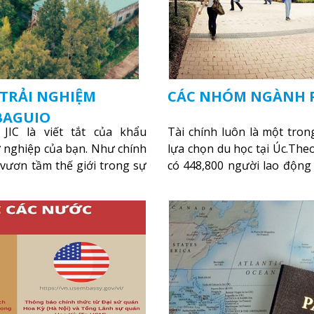
 TRẢI NGHIỆM
CÁC NHÓM NGÀNH PH
 BAGUIO
JIC là viết tắt của khẩu
Tài chính luôn là một tro
ự nghiệp của bạn. Như chính
lựa chọn du học tại Úc.The
 vươn tầm thế giới trong sự
có 448,800 người lao động
 chất lượng cao
và Bảo hiểm tại Úc tính đế
Xem thêm
2013. Chính phủ Úc dự kiế
chính và Bảo hiểm sẽ còn t
Government - Australian Jo