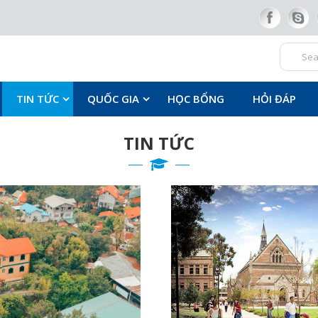
TIN TỨC
QUỐC GIA
HỌC BỔNG
HỎI ĐÁP
TIN TỨC