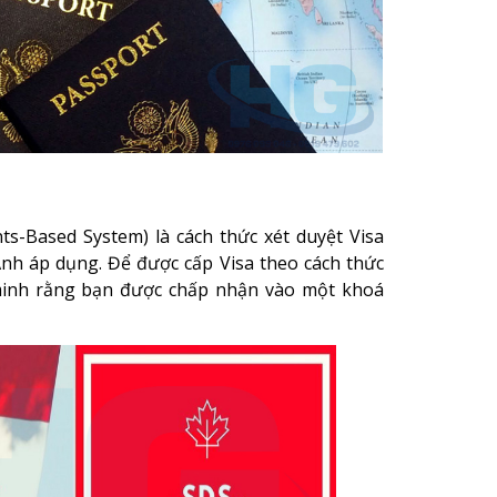
ts-Based System) là cách thức xét duyệt Visa
h áp dụng. Để được cấp Visa theo cách thức
minh rằng bạn được chấp nhận vào một khoá
được cấp phép bởi Cục Biên giới Anh (UKBA) và
h để chi trả trong thời gian du học tại Anh
Xem