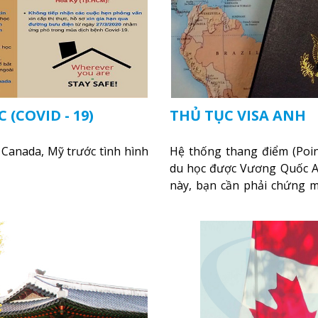
(COVID - 19)
THỦ TỤC VISA ANH
 Canada, Mỹ trước tình hình
Hệ thống thang điểm (Poin
du học được Vương Quốc An
này, bạn cần phải chứng 
học tại một trường học đã 
bạn có đủ điều kiện tài chín
thêm