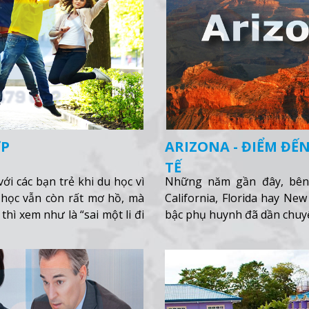
ỢP
ARIZONA - ĐIỂM ĐẾ
TẾ
i các bạn trẻ khi du học vì
Những năm gần đây, bên
 học vẫn còn rất mơ hồ, mà
California, Florida hay Ne
ì xem như là “sai một li đi
bậc phụ huynh đã dần chuy
bờ Tây nước Mỹ. Vậy Ariz
thêm