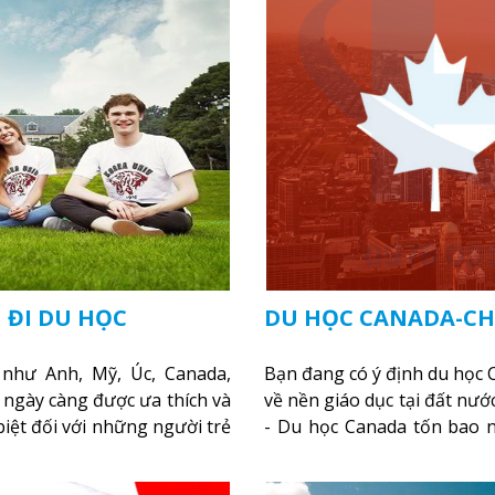
 ĐI DU HỌC
DU HỌC CANADA-CH
 như Anh, Mỹ, Úc, Canada,
Bạn đang có ý định du học C
ngày càng được ưa thích và
về nền giáo dục tại đất nư
biệt đối với những người trẻ
- Du học Canada tốn bao nh
m?
nhất?
Xem thêm
Xem thêm