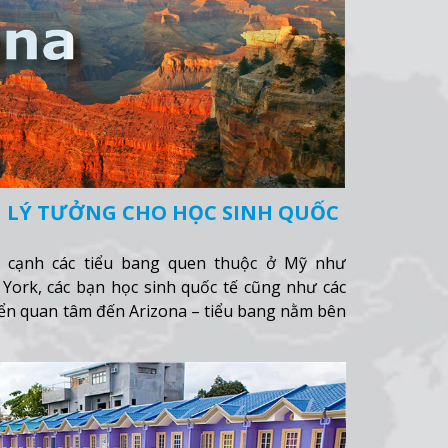
N LÝ TƯỞNG CHO HỌC SINH QUỐC
 cạnh các tiểu bang quen thuộc ở Mỹ như
w York, các bạn học sinh quốc tế cũng như các
ển quan tâm đến Arizona – tiểu bang nằm bên
ona có những điểm gì thu hút như vậy?
Xem