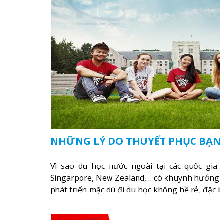
NHỮNG LÝ DO THUYẾT PHỤC BẠN
Vì sao du học nước ngoài tại các quốc gia
Singarpore, New Zealand,… có khuynh hướng 
phát triển mặc dù đi du học không hề rẻ, đặc 
đến từ các nước đang phát triển như Việt Na