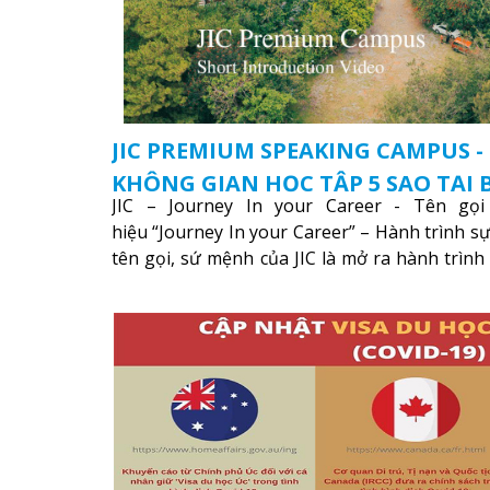
JIC PREMIUM SPEAKING CAMPUS -
KHÔNG GIAN HỌC TẬP 5 SAO TẠI
JIC – Journey In your Career - Tên gọi 
hiệu “Journey In your Career” – Hành trình s
tên gọi, sứ mệnh của JIC là mở ra hành trình
nghiệp của bạn thông qua giáo dục tiếng Anh