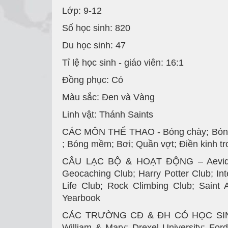
Lớp: 9-12
Số học sinh: 820
Du học sinh: 47
Tỉ lệ học sinh - giáo viên: 16:1
Đồng phục: Có
Màu sắc: Đen và Vàng
Linh vật: Thánh Saints
CÁC MÔN THỂ THAO - Bóng chày; Bóng rổ
; Bóng mềm; Bơi; Quần vợt; Điền kinh t
CÂU LẠC BỘ & HOẠT ĐỘNG – Aevidum; 
Geocaching Club; Harry Potter Club; In
Life Club; Rock Climbing Club; Saint 
Yearbook
CÁC TRƯỜNG CĐ & ĐH CÓ HỌC SINH THE
William & Mary; Drexel University; For