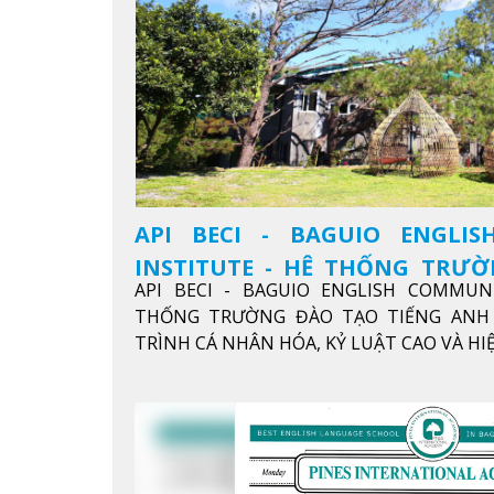
API BECI - BAGUIO ENGLI
INSTITUTE - HỆ THỐNG TRƯ
API BECI - BAGUIO ENGLISH COMMUN
ANH CHUẨN QUỐC TẾ
THỐNG TRƯỜNG ĐÀO TẠO TIẾNG ANH 
TRÌNH CÁ NHÂN HÓA, KỶ LUẬT CAO VÀ H