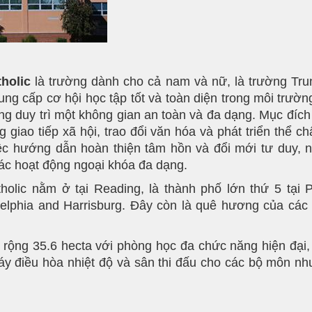
holic
là trường dành cho cả nam và nữ, là trường Tru
ung cấp cơ hội học tập tốt và toàn diện trong môi trườn
ng duy trì một không gian an toàn và đa dạng. Mục đíc
 giao tiếp xã hội, trao đổi văn hóa và phát triển thể 
ệc hướng dẫn hoàn thiện tâm hồn và đổi mới tư duy, 
các hoạt động ngoại khóa đa dạng.
ic nằm ở tại Reading, là thành phố lớn thứ 5 tại 
elphia and Harrisburg. Đây còn là quê hương của các đ
ng 35.6 hecta với phòng học đa chức năng hiện đại, c
máy điều hòa nhiệt độ và sân thi đấu cho các bộ môn n