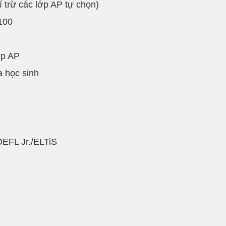
í trừ các lớp AP tự chọn)
$100
ớp AP
a học sinh
OEFL Jr./ELTiS