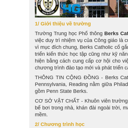
1/ Giới thiệu về trường
Trường Trung học Phổ thông
Berks Cat
việc duy trì nhiệm vụ của Công giáo là c
vì mục đích chung, Berks Catholic cố gắ
triển kiến thức học tập cũng như kỹ năng
hiện bằng cách cung cấp cơ hội cho vi
chương trình đào tạo mới và phát triển 
THÔNG TIN CỘNG ĐỒNG - Berks Cathol
Pennsylvania, Reading nằm giữa Philad
gồm Penn State Berks.
CƠ SỞ VẬT CHẤT - Khuôn viên trường rộ
bể bơi trong nhà, khán đài ngoài trời, 
mềm.
2/ Chương trình học