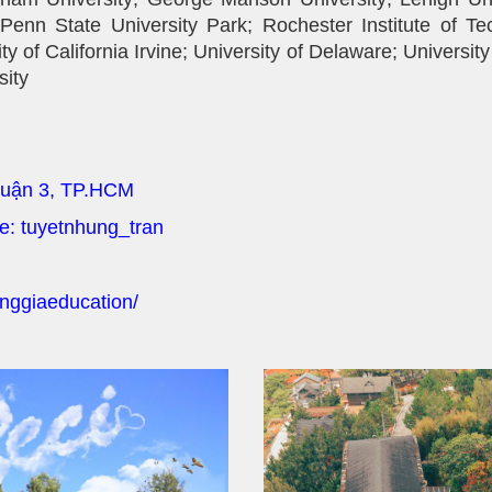
 Penn State University Park; Rochester Institute of T
ity of California Irvine; University of Delaware; University
sity
Quận 3, TP.HCM
pe: tuyetnhung_tran
nggiaeducation/