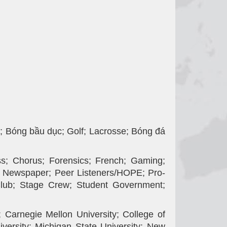
 Bóng bầu dục; Golf; Lacrosse; Bóng đá
 Chorus; Forensics; French; Gaming;
y; Newspaper; Peer Listeners/HOPE; Pro-
 Club; Stage Crew; Student Government;
negie Mellon University; College of
versity; Michigan State University; New