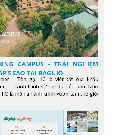
KING CAMPUS - TRẢI NGHIỆM
P 5 SAO TẠI BAGUIO
reer - Tên gọi JIC là viết tắt của khẩu
eer” – Hành trình sự nghiệp của bạn. Như
 JIC là mở ra hành trình vươn tầm thế giới
ông qua giáo dục tiếng Anh chất lượng cao.