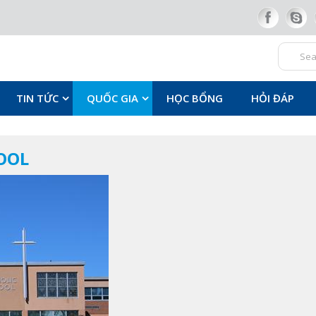
TIN TỨC
QUỐC GIA
HỌC BỔNG
HỎI ĐÁP
HOOL