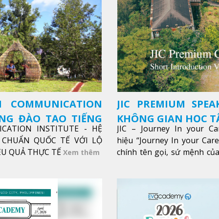
SH COMMUNICATION
JIC PREMIUM SPEA
ỜNG ĐÀO TẠO TIẾNG
KHÔNG GIAN HỌC TẬ
ICATION INSTITUTE - HỆ
JIC – Journey In your Ca
CHUẨN QUỐC TẾ VỚI LỘ
hiệu “Journey In your Car
IỆU QUẢ THỰC TẾ
chính tên gọi, sứ mệnh của
Xem thêm
trong sự nghiệp của bạn th
Xem thêm