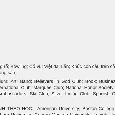
; Bowling; Cổ vũ; Việt dã; Lặn; Khúc côn cầu trên cỏ;
rong sân;
Art; Band; Believers in God Club; Book; Business;
ternational Club; Marquee Club; National Honor Societ
Ambassadors; Ski Club; Silver Lining Club; Spanish
O HỌC - American University; Boston College; Car
dham University; George Manson University; Lehigh Uni