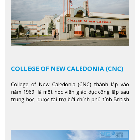
COLLEGE OF NEW CALEDONIA (CNC)
College of New Caledonia (CNC) thành lập vào
năm 1969, là một học viện giáo dục công lập sau
trung học, được tài trợ bởi chính phủ tỉnh British
Columbia. Trường cung cấp cho sinh viên một nền
tảng giáo dục Canada thật sự, cung cấp hơn 80
chuyên ngành hai năm đầu đại học và hơn 30
chương trình cao đẳng và chứng chỉ trong lĩnh
vực kinh doanh, khoa học y tế và các chương trình