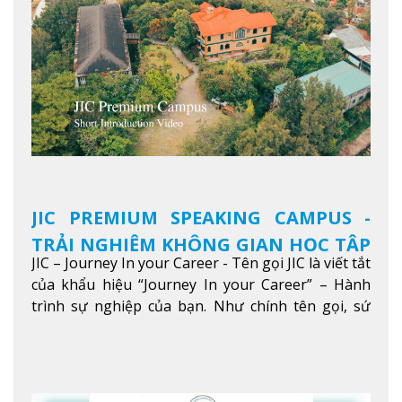
JIC PREMIUM SPEAKING CAMPUS -
TRẢI NGHIỆM KHÔNG GIAN HỌC TẬP
JIC – Journey In your Career - Tên gọi JIC là viết tắt
5 SAO TẠI BAGUIO
của khẩu hiệu “Journey In your Career” – Hành
trình sự nghiệp của bạn. Như chính tên gọi, sứ
mệnh của JIC là mở ra hành trình vươn tầm thế
giới trong sự nghiệp của bạn thông qua giáo dục
tiếng Anh chất lượng cao.
Xem thêm