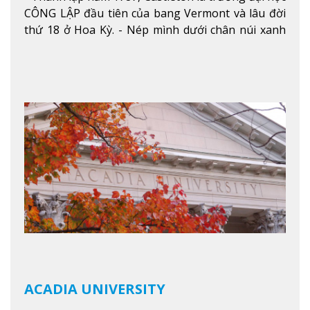
CÔNG LẬP đầu tiên của bang Vermont và lâu đời
thứ 18 ở Hoa Kỳ. - Nép mình dưới chân núi xanh
mướt của Green Mountains, khuôn viên Castleton
mang đến một cái nhìn toàn cảnh về mọi mùa
trong năm. Từ việc ngắm nhìn mùa thu phía sườn
núi xa xa và chinh phục tuyết rơi trong khu trượt
tuyết của trường, sinh viên có thể thưởng thức vẻ
đẹp tự nhiên của Vermont từ mọi góc trong
khuôn viên trường.
Xem thêm
ACADIA UNIVERSITY