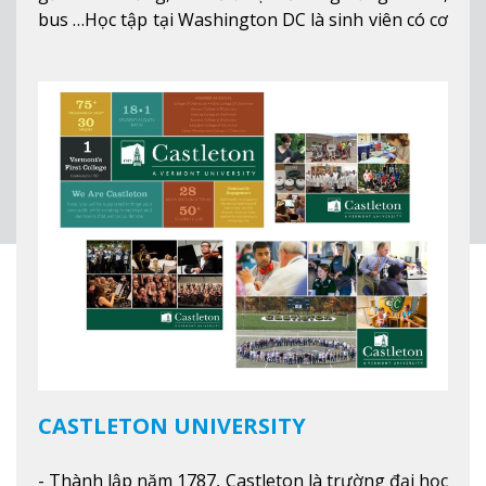
bus …Học tập tại Washington DC là sinh viên có cơ
hội học tập tại - số #1 nền kinh tế tốt nhất, #5
thành phố tốt nhất cho giới trẻ làm việc chuyên
nghiệp ở Mỹ, #7 thành phố an toàn nhất trên Thế
giới.
Xem thêm
CASTLETON UNIVERSITY
- Thành lập năm 1787, Castleton là trường đại học