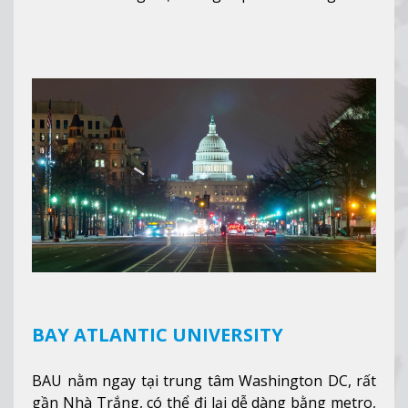
giảng dạy hệ trung học phổ thông từ lớp 9 đến
lớp 12, trại hè và các lớp bồi dưỡng anh văn nhằm
hỗ trợ du học sinh dễ dàng tiếp cận và hòa nhập
nhanh chóng môi trường học tại Canada.
Xem
thêm
BAY ATLANTIC UNIVERSITY
BAU nằm ngay tại trung tâm Washington DC, rất
gần Nhà Trắng, có thể đi lại dễ dàng bằng metro,