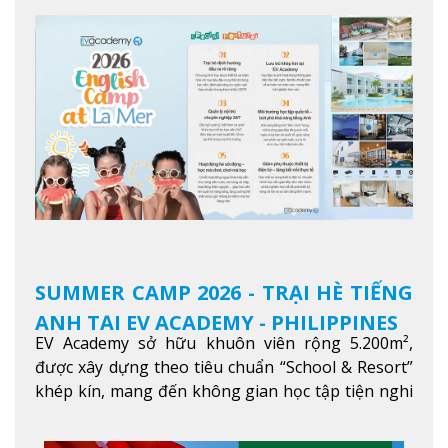
SUMMER CAMP 2026 - TRẠI HÈ TIẾNG
ANH TẠI EV ACADEMY - PHILIPPINES
EV Academy sở hữu khuôn viên rộng 5.200m²,
được xây dựng theo tiêu chuẩn “School & Resort”
khép kín, mang đến không gian học tập tiện nghi
và thoải mái. Học viên có thể tận hưởng các tiện
ích hiện đạ
Xem thêm