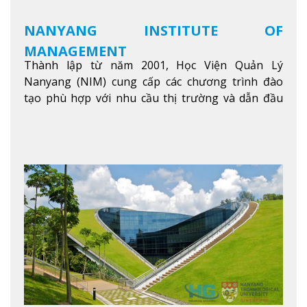
NANYANG INSTITUTE OF
MANAGEMENT
Thành lập từ năm 2001, Học Viện Quản Lý
Nanyang (NIM) cung cấp các chương trình đào
tạo phù hợp với nhu cầu thị trường và dẫn đầu
trong khu vực. Tại NIM, “Nuôi Dưỡng hôm nay
cho ngày mai” với văn hóa lấy sinh viên làm trung
tâm, NIM cung cấp các chương trình giảng dạy,
học tập và nghiên cứu chất lượng nhằm nâng cao
kỹ năng, kiến thức và năng lực của sinh viên và các
đối tác của trường
Xem thêm