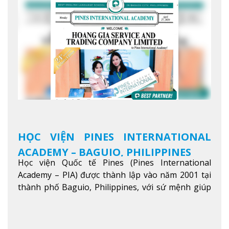
HỌC VIỆN PINES INTERNATIONAL
ACADEMY – BAGUIO, PHILIPPINES
Học viện Quốc tế Pines (Pines International
Academy – PIA) được thành lập vào năm 2001 tại
thành phố Baguio, Philippines, với sứ mệnh giúp
học viên từ khắp nơi trên thế giới nâng cao trình
độ tiếng Anh và đạt được mục tiêu học tập, công
việc.
Xem thêm