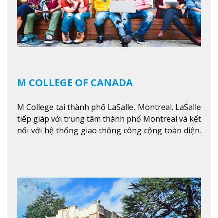
M COLLEGE OF CANADA
M College tại thành phố LaSalle, Montreal. LaSalle
tiếp giáp với trung tâm thành phố Montreal và kết
nối với hệ thống giao thông công cộng toàn diện.
Học sinh sẽ học trong một khuôn viên sôi động và
thú vị trong một khu vực đa văn hóa của thành
phố. Khuôn viên của trường không chỉ là một loạt
các lớp học - trường có phòng sinh viên rộng rãi
được trang bị các trạm sạc điện thoại di động,
không gian xanh để sinh viên tận hưởng và đỗ xe
tại chỗ. Bên kia đường các trung tâm mua sắm lớn