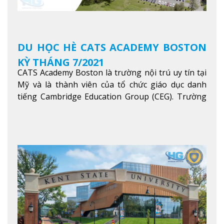
DU HỌC HÈ CATS ACADEMY BOSTON
KỲ THÁNG 7/2021
CATS Academy Boston là trường nội trú uy tín tại
Mỹ và là thành viên của tổ chức giáo dục danh
tiếng Cambridge Education Group (CEG). Trường
là con đường thuận lợi nhất dành cho các học sinh
Việt Nam muốn chuyển tiếp vào các trường Đại
học hàng đầu tại Mỹ như Harvard, Yale, MIT…
Xem
thêm