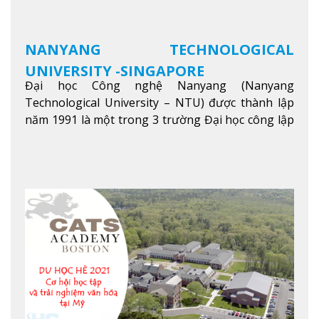
NANYANG TECHNOLOGICAL
UNIVERSITY -SINGAPORE
Đại học Công nghệ Nanyang (Nanyang
Technological University – NTU) được thành lập
năm 1991 là một trong 3 trường Đại học công lập
danh tiếng nhất Singapore. Đúng với tên gọi của
mình, NTU có thế mạnh trong các lĩnh vực giảng
dạy và nghiên cứu Khoa học, Công nghệ, Kỹ thuật,
Khoa học máy tính…Trường cũng được bình chọn
là một trong những ngôi trường đáng học nhất
trong khu vực các nước ASEAN và Châu Á.
Xem
thêm