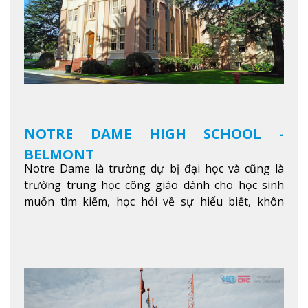
được bao quanh bởi nhiều doanh nghiệp nhỏ, M
College of Canada sẽ mang đến cho sinh viên cơ
hội trải nghiệm những điều tốt nhất mà thành
phố Montreal mang lại.
Xem thêm
NOTRE DAME HIGH SCHOOL -
BELMONT
Notre Dame là trường dự bị đại học và cũng là
trường trung học công giáo dành cho học sinh
muốn tìm kiếm, học hỏi về sự hiểu biết, khôn
ngoan và phát triển như các nhà lãnh đạo, muốn
sống theo gương mẫu Đức Ki-tô để phục vụ cho
người khác.
Xem thêm