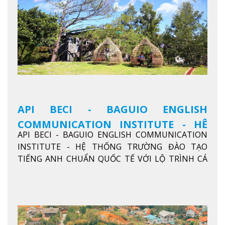
API BECI - BAGUIO ENGLISH
COMMUNICATION INSTITUTE - HỆ
API BECI - BAGUIO ENGLISH COMMUNICATION
THỐNG TRƯỜNG ĐÀO TẠO TIẾNG
INSTITUTE - HỆ THỐNG TRƯỜNG ĐÀO TẠO
ANH CHUẨN QUỐC TẾ
TIẾNG ANH CHUẨN QUỐC TẾ VỚI LỘ TRÌNH CÁ
NHÂN HÓA, KỶ LUẬT CAO VÀ HIỆU QUẢ THỰC TẾ
Xem thêm