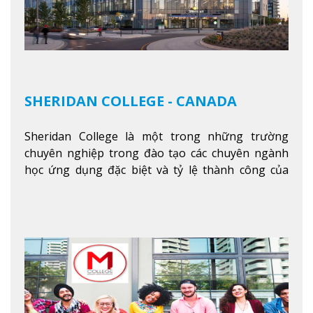
SHERIDAN COLLEGE - CANADA
Sheridan College là một trong những trường
chuyên nghiệp trong đào tạo các chuyên ngành
học ứng dụng đặc biệt và tỷ lệ thành công của
sinh viên tốt nghiệp rất cao tại Canada. Trường
nằm ở vị trí hàng đầu trong việc giảng dạy chương
trình giáo dục dựa trên các kỹ năng tích hợp lý
thuyết với ứng dụng, chuẩn bị cho sinh viên vào
các công việc của nghệ thuật thị giác và biểu diễn,
kinh doanh, các dịch vụ cộng đồng và ngành nghề
kỹ thuật.
Xem thêm