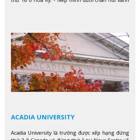
thứ 18 ở Hoa Kỳ. - Nép mình dưới chân núi xanh
mướt của Green Mountains, khuôn viên Castleton
mang đến một cái nhìn toàn cảnh về mọi mùa
trong năm. Từ việc ngắm nhìn mùa thu phía sườn
núi xa xa và chinh phục tuyết rơi trong khu trượt
tuyết của trường, sinh viên có thể thưởng thức vẻ
đẹp tự nhiên của Vermont từ mọi góc trong
khuôn viên trường.
Xem thêm
ACADIA UNIVERSITY
Acadia University là trường được xếp hạng đứng