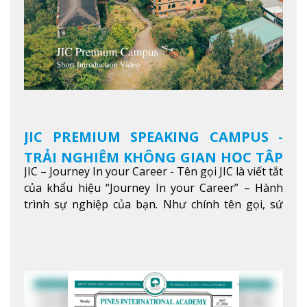
JIC PREMIUM SPEAKING CAMPUS -
TRẢI NGHIỆM KHÔNG GIAN HỌC TẬP
JIC – Journey In your Career - Tên gọi JIC là viết tắt
5 SAO TẠI BAGUIO
của khẩu hiệu “Journey In your Career” – Hành
trình sự nghiệp của bạn. Như chính tên gọi, sứ
mệnh của JIC là mở ra hành trình vươn tầm thế
giới trong sự nghiệp của bạn thông qua giáo dục
tiếng Anh chất lượng cao.
Xem thêm