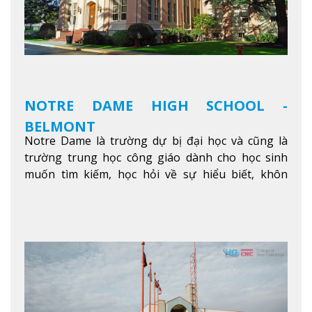
hội trải nghiệm những điều tốt nhất mà thành
phố Montreal mang lại.
Xem thêm
NOTRE DAME HIGH SCHOOL -
BELMONT
Notre Dame là trường dự bị đại học và cũng là
trường trung học công giáo dành cho học sinh
muốn tìm kiếm, học hỏi về sự hiểu biết, khôn
ngoan và phát triển như các nhà lãnh đạo, muốn
sống theo gương mẫu Đức Ki-tô để phục vụ cho
người khác.
Xem thêm