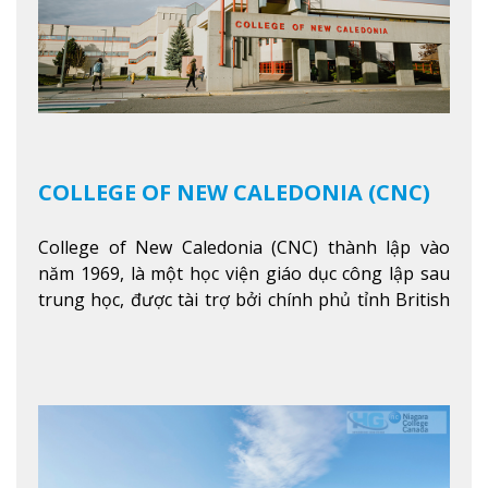
COLLEGE OF NEW CALEDONIA (CNC)
College of New Caledonia (CNC) thành lập vào
năm 1969, là một học viện giáo dục công lập sau
trung học, được tài trợ bởi chính phủ tỉnh British
Columbia. Trường cung cấp cho sinh viên một nền
tảng giáo dục Canada thật sự, cung cấp hơn 80
chuyên ngành hai năm đầu đại học và hơn 30
chương trình cao đẳng và chứng chỉ trong lĩnh
vực kinh doanh, khoa học y tế và các chương trình
nghề.
Xem thêm