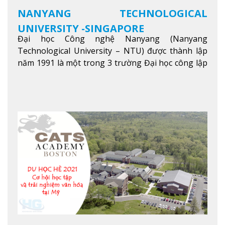
NANYANG TECHNOLOGICAL
UNIVERSITY -SINGAPORE
Đại học Công nghệ Nanyang (Nanyang
Technological University – NTU) được thành lập
năm 1991 là một trong 3 trường Đại học công lập
danh tiếng nhất Singapore. Đúng với tên gọi của
mình, NTU có thế mạnh trong các lĩnh vực giảng
dạy và nghiên cứu Khoa học, Công nghệ, Kỹ thuật,
Khoa học máy tính…Trường cũng được bình chọn
là một trong những ngôi trường đáng học nhất
trong khu vực các nước ASEAN và Châu Á.
Xem
thêm