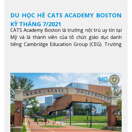
DU HỌC HÈ CATS ACADEMY BOSTON
KỲ THÁNG 7/2021
CATS Academy Boston là trường nội trú uy tín tại
Mỹ và là thành viên của tổ chức giáo dục danh
tiếng Cambridge Education Group (CEG). Trường
là con đường thuận lợi nhất dành cho các học sinh
Việt Nam muốn chuyển tiếp vào các trường Đại
học hàng đầu tại Mỹ như Harvard, Yale, MIT…
Xem
thêm