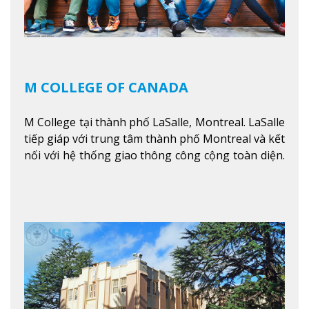
M COLLEGE OF CANADA
M College tại thành phố LaSalle, Montreal. LaSalle
tiếp giáp với trung tâm thành phố Montreal và kết
nối với hệ thống giao thông công cộng toàn diện.
Học sinh sẽ học trong một khuôn viên sôi động và
thú vị trong một khu vực đa văn hóa của thành
phố. Khuôn viên của trường không chỉ là một loạt
các lớp học - trường có phòng sinh viên rộng rãi
được trang bị các trạm sạc điện thoại di động,
không gian xanh để sinh viên tận hưởng và đỗ xe
tại chỗ. Bên kia đường các trung tâm mua sắm lớn
được bao quanh bởi nhiều doanh nghiệp nhỏ, M
College of Canada sẽ mang đến cho sinh viên cơ