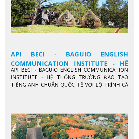
API BECI - BAGUIO ENGLISH
COMMUNICATION INSTITUTE - HỆ
API BECI - BAGUIO ENGLISH COMMUNICATION
THỐNG TRƯỜNG ĐÀO TẠO TIẾNG
INSTITUTE - HỆ THỐNG TRƯỜNG ĐÀO TẠO
ANH CHUẨN QUỐC TẾ
TIẾNG ANH CHUẨN QUỐC TẾ VỚI LỘ TRÌNH CÁ
NHÂN HÓA, KỶ LUẬT CAO VÀ HIỆU QUẢ THỰC TẾ
Xem thêm