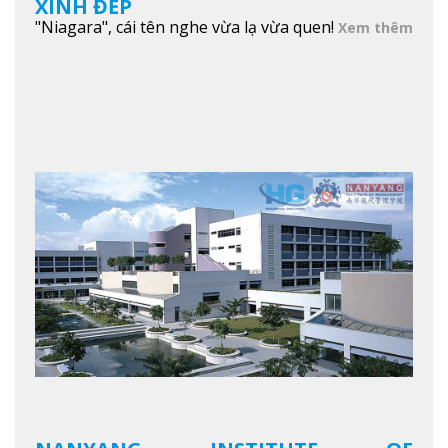
XINH ĐẸP
"Niagara", cái tên nghe vừa lạ vừa quen!
Xem thêm