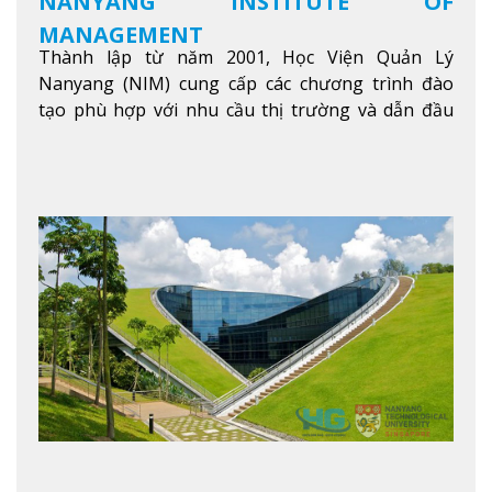
NANYANG INSTITUTE OF
MANAGEMENT
Thành lập từ năm 2001, Học Viện Quản Lý
Nanyang (NIM) cung cấp các chương trình đào
tạo phù hợp với nhu cầu thị trường và dẫn đầu
trong khu vực. Tại NIM, “Nuôi Dưỡng hôm nay
cho ngày mai” với văn hóa lấy sinh viên làm trung
tâm, NIM cung cấp các chương trình giảng dạy,
học tập và nghiên cứu chất lượng nhằm nâng cao
kỹ năng, kiến thức và năng lực của sinh viên và các
đối tác của trường
Xem thêm