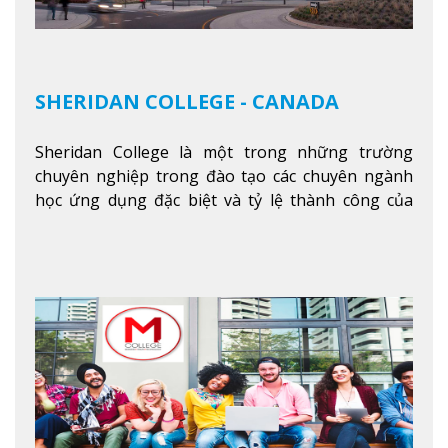
SHERIDAN COLLEGE - CANADA
Sheridan College là một trong những trường
chuyên nghiệp trong đào tạo các chuyên ngành
học ứng dụng đặc biệt và tỷ lệ thành công của
sinh viên tốt nghiệp rất cao tại Canada. Trường
nằm ở vị trí hàng đầu trong việc giảng dạy chương
trình giáo dục dựa trên các kỹ năng tích hợp lý
thuyết với ứng dụng, chuẩn bị cho sinh viên vào
các công việc của nghệ thuật thị giác và biểu diễn,
kinh doanh, các dịch vụ cộng đồng và ngành nghề
kỹ thuật.
Xem thêm