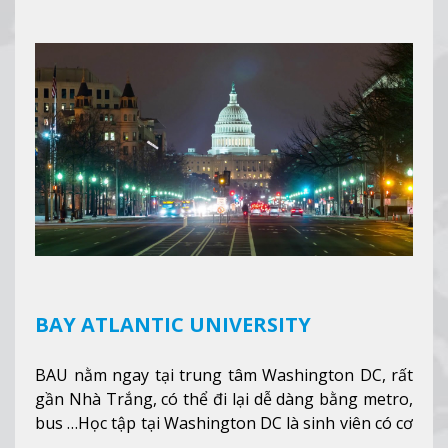
hỗ trợ du học sinh dễ dàng tiếp cận và hòa nhập
nhanh chóng môi trường học tại Canada.
Xem
thêm
BAY ATLANTIC UNIVERSITY
BAU nằm ngay tại trung tâm Washington DC, rất
gần Nhà Trắng, có thể đi lại dễ dàng bằng metro,
bus …Học tập tại Washington DC là sinh viên có cơ
hội học tập tại - số #1 nền kinh tế tốt nhất, #5