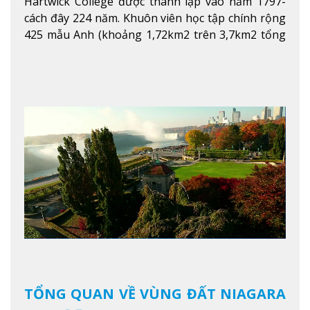
Hartwick College được thành lập vào năm 1797-
cách đây 224 năm. Khuôn viên học tập chính rộng
425 mẫu Anh (khoảng 1,72km2 trên 3,7km2 tổng
diện tích của trường)
Xem thêm
TỔNG QUAN VỀ VÙNG ĐẤT NIAGARA