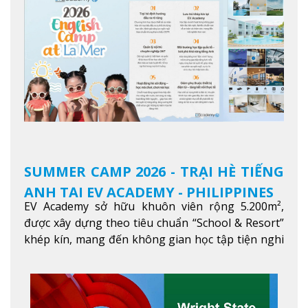
SUMMER CAMP 2026 - TRẠI HÈ TIẾNG
ANH TẠI EV ACADEMY - PHILIPPINES
EV Academy sở hữu khuôn viên rộng 5.200m²,
được xây dựng theo tiêu chuẩn “School & Resort”
khép kín, mang đến không gian học tập tiện nghi
và thoải mái. Học viên có thể tận hưởng các tiện
ích hiện đạ
Xem thêm