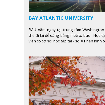
BAY ATLANTIC UNIVERSITY
BAU nằm ngay tại trung tâm Washington 
thể đi lại dễ dàng bằng metro, bus …Học tậ
viên có cơ hội học tập tại - số #1 nền kinh 
nhất cho giới trẻ làm việc chuyên nghiệp
nhất trên Thế giới.
Xem thêm