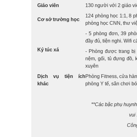
Giáo viên
130 người với 2 giáo v
124 phòng học 1:1, 8 
Cơ sở trường học
phòng học CNN, thư việ
- 5 phòng đơn, 39 phòn
đầy đủ, tiện nghi. Wifi
Ký túc xá
- Phòng được trang bị 
nệm, gối, tủ đựng đồ, 
xuyên
Dịch vụ tiện ích
Phòng Fitness, cửa hàng
khác
phòng Y tế, sân chơi bó
**Các b
ậ
c ph
ụ
huynh
vui 
Công