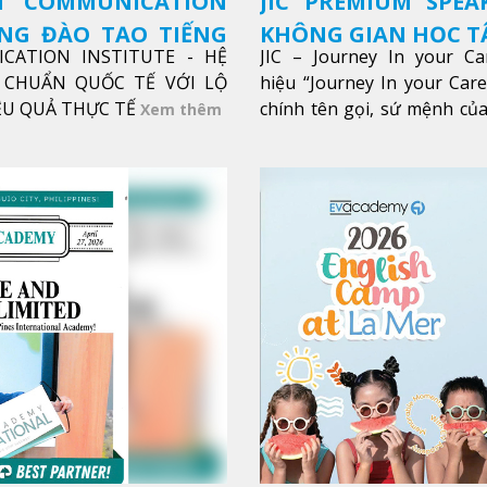
SH COMMUNICATION
JIC PREMIUM SPEA
ỜNG ĐÀO TẠO TIẾNG
KHÔNG GIAN HỌC TẬ
ICATION INSTITUTE - HỆ
JIC – Journey In your Ca
CHUẨN QUỐC TẾ VỚI LỘ
hiệu “Journey In your Car
IỆU QUẢ THỰC TẾ
chính tên gọi, sứ mệnh của
Xem thêm
trong sự nghiệp của bạn th
Xem thêm