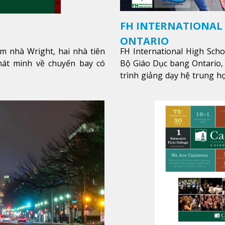
FH INTERNATIONAL
ONTARIO
m nhà Wright, hai nhà tiên
FH International High Sch
hát minh về chuyến bay có
Bộ Giáo Dục bang Ontario,
trình giảng dạy hệ trung họ
các lớp bồi dưỡng anh văn 
hòa nhập nhanh chóng môi 