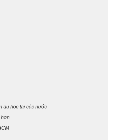
in du h
ọ
c t
ạ
i các n
ướ
c
 h
ơ
n
p.HCM