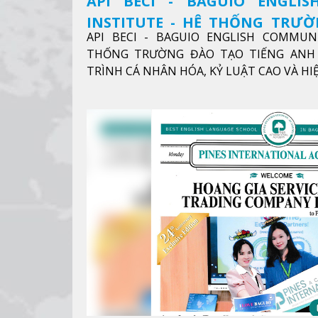
API BECI - BAGUIO ENGLI
INSTITUTE - HỆ THỐNG TRƯ
API BECI - BAGUIO ENGLISH COMMUN
ANH CHUẨN QUỐC TẾ
THỐNG TRƯỜNG ĐÀO TẠO TIẾNG ANH 
TRÌNH CÁ NHÂN HÓA, KỶ LUẬT CAO VÀ H