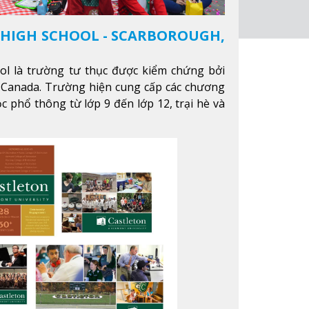
 HIGH SCHOOL - SCARBOROUGH,
ool là trường tư thục được kiểm chứng bởi
 Canada. Trường hiện cung cấp các chương
c phổ thông từ lớp 9 đến lớp 12, trại hè và
nhằm hỗ trợ du học sinh dễ dàng tiếp cận và
trường học tại Canada.
Xem thêm