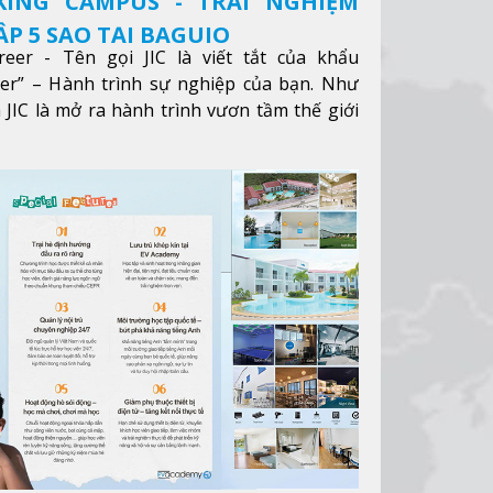
KING CAMPUS - TRẢI NGHIỆM
P 5 SAO TẠI BAGUIO
reer - Tên gọi JIC là viết tắt của khẩu
eer” – Hành trình sự nghiệp của bạn. Như
 JIC là mở ra hành trình vươn tầm thế giới
ông qua giáo dục tiếng Anh chất lượng cao.