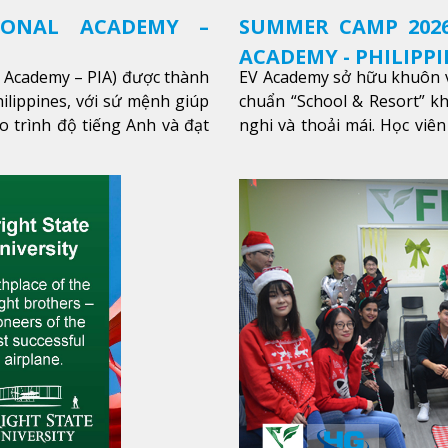
IONAL ACADEMY –
SUMMER CAMP 2026
ACADEMY - PHILIPPI
l Academy – PIA) được thành
EV Academy sở hữu khuôn v
ilippines, với sứ mệnh giúp
chuẩn “School & Resort” k
o trình độ tiếng Anh và đạt
nghi và thoải mái. Học viên
thêm