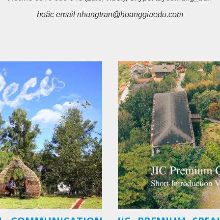
ho
ặ
c email nhungtran@hoanggiaedu.com