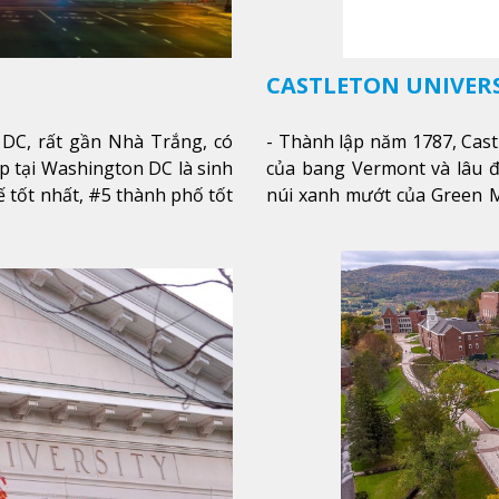
CASTLETON UNIVER
DC, rất gần Nhà Trắng, có
- Thành lập năm 1787, Cast
p tại Washington DC là sinh
của bang Vermont và lâu đ
tế tốt nhất, #5 thành phố tốt
núi xanh mướt của Green M
 ở Mỹ, #7 thành phố an toàn
một cái nhìn toàn cảnh về
thu phía sườn núi xa xa và
của trường, sinh viên có t
từ mọi góc trong khuôn viê