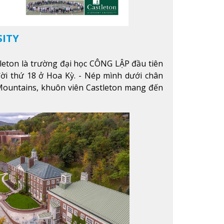
SITY
leton là trường đại học CÔNG LẬP đầu tiên
ời thứ 18 ở Hoa Kỳ. - Nép mình dưới chân
ountains, khuôn viên Castleton mang đến
 mọi mùa trong năm. Từ việc ngắm nhìn mùa
 chinh phục tuyết rơi trong khu trượt tuyết
hể thưởng thức vẻ đẹp tự nhiên của Vermont
n trường.
Xem thêm