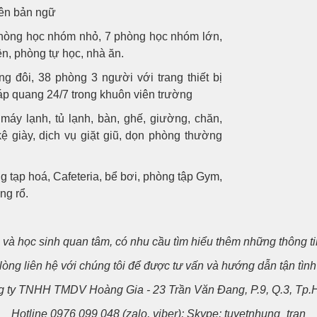
iên bản ngữ
phòng học nhóm nhỏ, 7 phòng học nhóm lớn,
n, phòng tự học, nhà ăn.
g đôi, 38 phòng 3 người với trang thiết bị
 cáp quang 24/7 trong khuôn viên trường
máy lạnh, tủ lạnh, bàn, ghế, giường, chăn,
kệ giày, dịch vụ giặt giũ, dọn phòng thường
 tạp hoá, Cafeteria, bể bơi, phòng tập Gym,
ng rổ.
 và h
ọ
c sinh quan tâm, có nhu c
ầ
u tìm hi
ể
u thêm nh
ữ
ng thông t
lòng liên h
ệ
v
ớ
i chúng tôi đ
ể
đ
ượ
c t
ư
v
ấ
n và h
ướ
ng d
ẫ
n t
ậ
n tình
 ty TNHH TMDV Hoàng Gia - 23 Tr
ầ
n Văn Đang, P.9, Q.3, T
Hotline 0976 099 048 (zalo, viber); Skype: tuyetnhung_tran