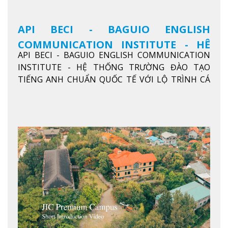
API BECI - BAGUIO ENGLISH
COMMUNICATION INSTITUTE - HỆ
API BECI - BAGUIO ENGLISH COMMUNICATION
THỐNG TRƯỜNG ĐÀO TẠO TIẾNG
INSTITUTE - HỆ THỐNG TRƯỜNG ĐÀO TẠO
ANH CHUẨN QUỐC TẾ
TIẾNG ANH CHUẨN QUỐC TẾ VỚI LỘ TRÌNH CÁ
NHÂN HÓA, KỶ LUẬT CAO VÀ HIỆU QUẢ THỰC TẾ
Xem thêm