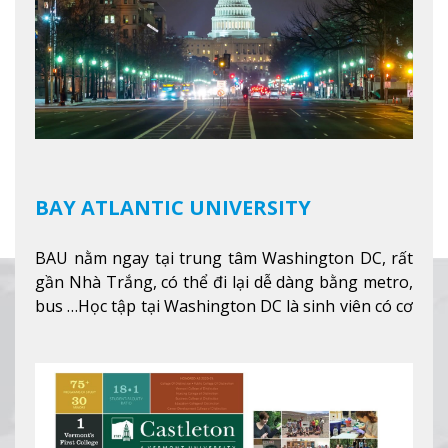
BAY ATLANTIC UNIVERSITY
BAU nằm ngay tại trung tâm Washington DC, rất
gần Nhà Trắng, có thể đi lại dễ dàng bằng metro,
bus …Học tập tại Washington DC là sinh viên có cơ
hội học tập tại - số #1 nền kinh tế tốt nhất, #5
thành phố tốt nhất cho giới trẻ làm việc chuyên
nghiệp ở Mỹ, #7 thành phố an toàn nhất trên Thế
giới.
Xem thêm