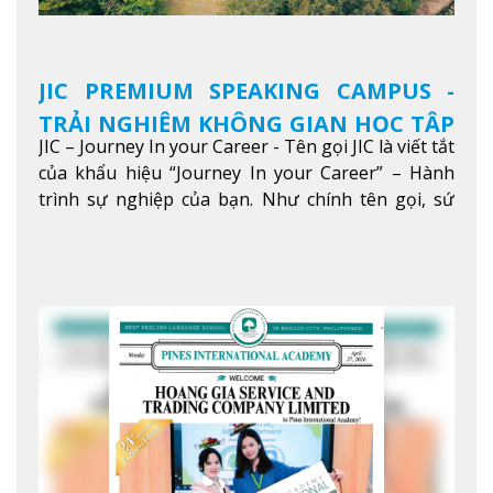
JIC PREMIUM SPEAKING CAMPUS -
TRẢI NGHIỆM KHÔNG GIAN HỌC TẬP
JIC – Journey In your Career - Tên gọi JIC là viết tắt
5 SAO TẠI BAGUIO
của khẩu hiệu “Journey In your Career” – Hành
trình sự nghiệp của bạn. Như chính tên gọi, sứ
mệnh của JIC là mở ra hành trình vươn tầm thế
giới trong sự nghiệp của bạn thông qua giáo dục
tiếng Anh chất lượng cao.
Xem thêm