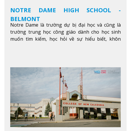
NOTRE DAME HIGH SCHOOL -
BELMONT
Notre Dame là trường dự bị đại học và cũng là
trường trung học công giáo dành cho học sinh
muốn tìm kiếm, học hỏi về sự hiểu biết, khôn
ngoan và phát triển như các nhà lãnh đạo, muốn
sống theo gương mẫu Đức Ki-tô để phục vụ cho
người khác.
Xem thêm