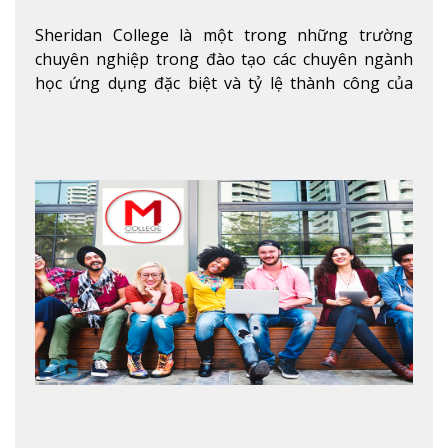
Sheridan College là một trong những trường
chuyên nghiệp trong đào tạo các chuyên ngành
học ứng dụng đặc biệt và tỷ lệ thành công của
sinh viên tốt nghiệp rất cao tại Canada. Trường
nằm ở vị trí hàng đầu trong việc giảng dạy chương
trình giáo dục dựa trên các kỹ năng tích hợp lý
thuyết với ứng dụng, chuẩn bị cho sinh viên vào
các công việc của nghệ thuật thị giác và biểu diễn,
kinh doanh, các dịch vụ cộng đồng và ngành nghề
kỹ thuật.
Xem thêm