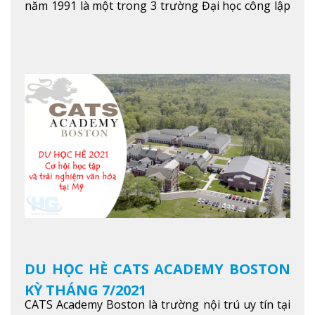
năm 1991 là một trong 3 trường Đại học công lập
danh tiếng nhất Singapore. Đúng với tên gọi của
mình, NTU có thế mạnh trong các lĩnh vực giảng
dạy và nghiên cứu Khoa học, Công nghệ, Kỹ thuật,
Khoa học máy tính…Trường cũng được bình chọn
là một trong những ngôi trường đáng học nhất
trong khu vực các nước ASEAN và Châu Á.
Xem
thêm
DU HỌC HÈ CATS ACADEMY BOSTON
KỲ THÁNG 7/2021
CATS Academy Boston là trường nội trú uy tín tại