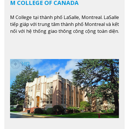
M COLLEGE OF CANADA
M College tại thành phố LaSalle, Montreal. LaSalle
tiếp giáp với trung tâm thành phố Montreal và kết
nối với hệ thống giao thông công cộng toàn diện.
Học sinh sẽ học trong một khuôn viên sôi động và
thú vị trong một khu vực đa văn hóa của thành
phố. Khuôn viên của trường không chỉ là một loạt
các lớp học - trường có phòng sinh viên rộng rãi
được trang bị các trạm sạc điện thoại di động,
không gian xanh để sinh viên tận hưởng và đỗ xe
tại chỗ. Bên kia đường các trung tâm mua sắm lớn
được bao quanh bởi nhiều doanh nghiệp nhỏ, M
College of Canada sẽ mang đến cho sinh viên cơ
hội trải nghiệm những điều tốt nhất mà thành
phố Montreal mang lại.
Xem thêm