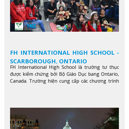
FH INTERNATIONAL HIGH SCHOOL -
SCARBOROUGH, ONTARIO
FH International High School là trường tư thục
được kiểm chứng bởi Bộ Giáo Dục bang Ontario,
Canada. Trường hiện cung cấp các chương trình
giảng dạy hệ trung học phổ thông từ lớp 9 đến
lớp 12, trại hè và các lớp bồi dưỡng anh văn nhằm
hỗ trợ du học sinh dễ dàng tiếp cận và hòa nhập
nhanh chóng môi trường học tại Canada.
Xem
thêm