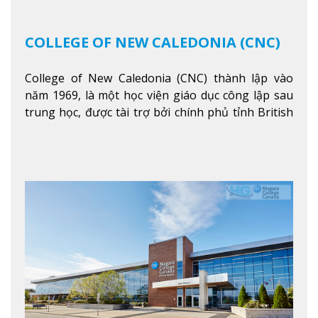
COLLEGE OF NEW CALEDONIA (CNC)
College of New Caledonia (CNC) thành lập vào
năm 1969, là một học viện giáo dục công lập sau
trung học, được tài trợ bởi chính phủ tỉnh British
Columbia. Trường cung cấp cho sinh viên một nền
tảng giáo dục Canada thật sự, cung cấp hơn 80
chuyên ngành hai năm đầu đại học và hơn 30
chương trình cao đẳng và chứng chỉ trong lĩnh
vực kinh doanh, khoa học y tế và các chương trình
nghề.
Xem thêm