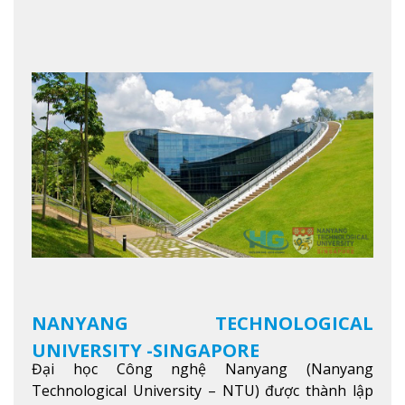
trong khu vực. Tại NIM, “Nuôi Dưỡng hôm nay
cho ngày mai” với văn hóa lấy sinh viên làm trung
tâm, NIM cung cấp các chương trình giảng dạy,
học tập và nghiên cứu chất lượng nhằm nâng cao
kỹ năng, kiến thức và năng lực của sinh viên và các
đối tác của trường
Xem thêm
NANYANG TECHNOLOGICAL
UNIVERSITY -SINGAPORE
Đại học Công nghệ Nanyang (Nanyang
Technological University – NTU) được thành lập