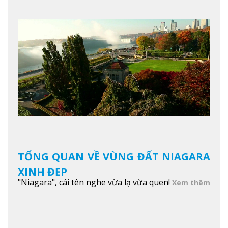
TỔNG QUAN VỀ VÙNG ĐẤT NIAGARA
XINH ĐẸP
"Niagara", cái tên nghe vừa lạ vừa quen!
Xem thêm