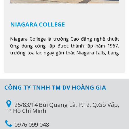
NIAGARA COLLEGE
Niagara College là trường Cao đẳng nghệ thuật
ứng dụng công lập được thành lập năm 1967,
trường tọa lạc ngay gần thác Niagara Falls, bang
Ontario, Canada, đây là thác nước nổi tiếng nhất
thế giới với 16 triệu khách du lịch mỗi năm.
Xem
thêm
CÔNG TY TNHH TM DV HOÀNG GIA
25/83/14 Bùi Quang Là, P.12, Q.Gò Vấp,
TP Hồ Chí Minh
0976 099 048