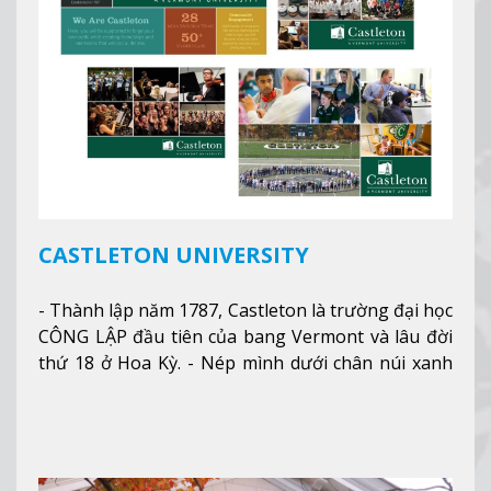
CASTLETON UNIVERSITY
- Thành lập năm 1787, Castleton là trường đại học
CÔNG LẬP đầu tiên của bang Vermont và lâu đời
thứ 18 ở Hoa Kỳ. - Nép mình dưới chân núi xanh
mướt của Green Mountains, khuôn viên Castleton
mang đến một cái nhìn toàn cảnh về mọi mùa
trong năm. Từ việc ngắm nhìn mùa thu phía sườn
núi xa xa và chinh phục tuyết rơi trong khu trượt