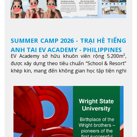
SUMMER CAMP 2026 - TRẠI HÈ TIẾNG
ANH TẠI EV ACADEMY - PHILIPPINES
EV Academy sở hữu khuôn viên rộng 5.200m²,
được xây dựng theo tiêu chuẩn “School & Resort”
khép kín, mang đến không gian học tập tiện nghi
và thoải mái. Học viên có thể tận hưởng các tiện
ích hiện đạ
Xem thêm