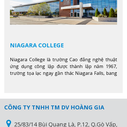
NIAGARA COLLEGE
Niagara College là trường Cao đẳng nghệ thuật
ứng dụng công lập được thành lập năm 1967,
trường tọa lạc ngay gần thác Niagara Falls, bang
Ontario, Canada, đây là thác nước nổi tiếng nhất
thế giới với 16 triệu khách du lịch mỗi năm.
Xem
thêm
CÔNG TY TNHH TM DV HOÀNG GIA
25/83/14 Bùi Quang Là, P.12, Q.Gò Vấp,