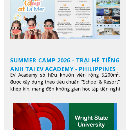
SUMMER CAMP 2026 - TRẠI HÈ TIẾNG
ANH TẠI EV ACADEMY - PHILIPPINES
EV Academy sở hữu khuôn viên rộng 5.200m²,
được xây dựng theo tiêu chuẩn “School & Resort”
khép kín, mang đến không gian học tập tiện nghi
và thoải mái. Học viên có thể tận hưởng các tiện
ích hiện đạ
Xem thêm