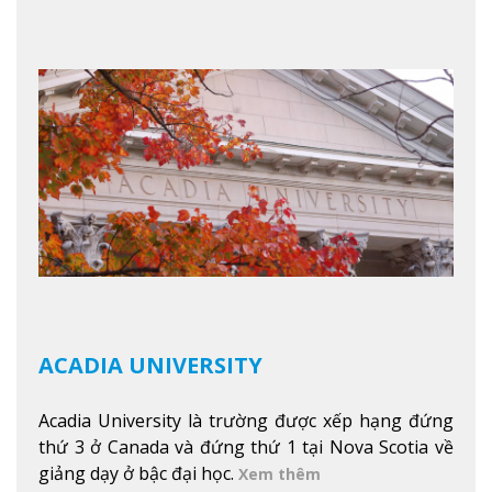
mang đến một cái nhìn toàn cảnh về mọi mùa
trong năm. Từ việc ngắm nhìn mùa thu phía sườn
núi xa xa và chinh phục tuyết rơi trong khu trượt
tuyết của trường, sinh viên có thể thưởng thức vẻ
đẹp tự nhiên của Vermont từ mọi góc trong
khuôn viên trường.
Xem thêm
ACADIA UNIVERSITY
Acadia University là trường được xếp hạng đứng
thứ 3 ở Canada và đứng thứ 1 tại Nova Scotia về
giảng dạy ở bậc đại học.
Xem thêm