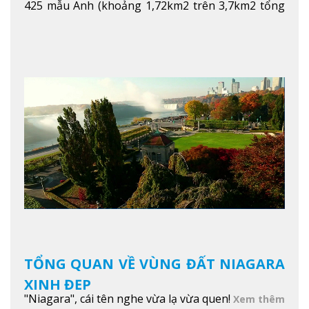
425 mẫu Anh (khoảng 1,72km2 trên 3,7km2 tổng
diện tích của trường)
Xem thêm
TỔNG QUAN VỀ VÙNG ĐẤT NIAGARA
XINH ĐẸP
"Niagara", cái tên nghe vừa lạ vừa quen!
Xem thêm