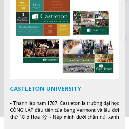
nghiệp ở Mỹ, #7 thành phố an toàn nhất trên Thế
giới.
Xem thêm
CASTLETON UNIVERSITY
- Thành lập năm 1787, Castleton là trường đại học
CÔNG LẬP đầu tiên của bang Vermont và lâu đời
thứ 18 ở Hoa Kỳ. - Nép mình dưới chân núi xanh
mướt của Green Mountains, khuôn viên Castleton