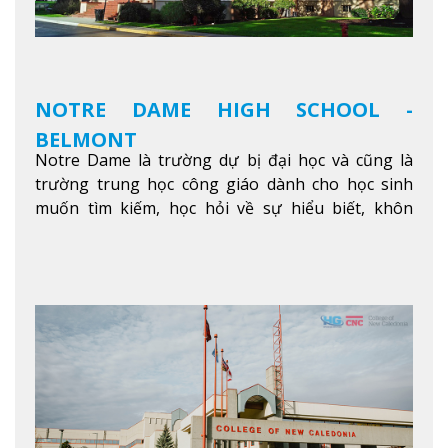
NOTRE DAME HIGH SCHOOL -
BELMONT
Notre Dame là trường dự bị đại học và cũng là
trường trung học công giáo dành cho học sinh
muốn tìm kiếm, học hỏi về sự hiểu biết, khôn
ngoan và phát triển như các nhà lãnh đạo, muốn
sống theo gương mẫu Đức Ki-tô để phục vụ cho
người khác.
Xem thêm