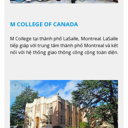
M COLLEGE OF CANADA
M College tại thành phố LaSalle, Montreal. LaSalle
tiếp giáp với trung tâm thành phố Montreal và kết
nối với hệ thống giao thông công cộng toàn diện.
Học sinh sẽ học trong một khuôn viên sôi động và
thú vị trong một khu vực đa văn hóa của thành
phố. Khuôn viên của trường không chỉ là một loạt
các lớp học - trường có phòng sinh viên rộng rãi
được trang bị các trạm sạc điện thoại di động,
không gian xanh để sinh viên tận hưởng và đỗ xe
tại chỗ. Bên kia đường các trung tâm mua sắm lớn
được bao quanh bởi nhiều doanh nghiệp nhỏ, M
College of Canada sẽ mang đến cho sinh viên cơ
hội trải nghiệm những điều tốt nhất mà thành
phố Montreal mang lại.
Xem thêm