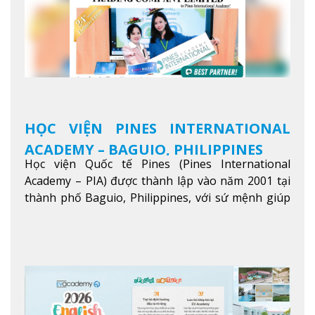
HỌC VIỆN PINES INTERNATIONAL
ACADEMY – BAGUIO, PHILIPPINES
Học viện Quốc tế Pines (Pines International
Academy – PIA) được thành lập vào năm 2001 tại
thành phố Baguio, Philippines, với sứ mệnh giúp
học viên từ khắp nơi trên thế giới nâng cao trình
độ tiếng Anh và đạt được mục tiêu học tập, công
việc.
Xem thêm