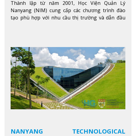
Thành lập từ năm 2001, Học Viện Quản Lý
Nanyang (NIM) cung cấp các chương trình đào
tạo phù hợp với nhu cầu thị trường và dẫn đầu
trong khu vực. Tại NIM, “Nuôi Dưỡng hôm nay
cho ngày mai” với văn hóa lấy sinh viên làm trung
tâm, NIM cung cấp các chương trình giảng dạy,
học tập và nghiên cứu chất lượng nhằm nâng cao
kỹ năng, kiến thức và năng lực của sinh viên và các
đối tác của trường
Xem thêm
NANYANG TECHNOLOGICAL