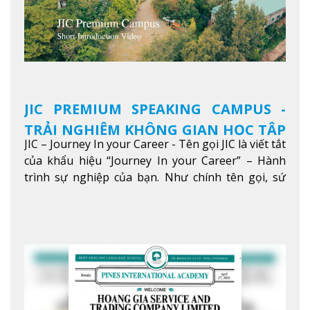
JIC PREMIUM SPEAKING CAMPUS -
TRẢI NGHIỆM KHÔNG GIAN HỌC TẬP
JIC – Journey In your Career - Tên gọi JIC là viết tắt
5 SAO TẠI BAGUIO
của khẩu hiệu “Journey In your Career” – Hành
trình sự nghiệp của bạn. Như chính tên gọi, sứ
mệnh của JIC là mở ra hành trình vươn tầm thế
giới trong sự nghiệp của bạn thông qua giáo dục
tiếng Anh chất lượng cao.
Xem thêm