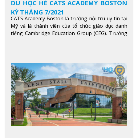
DU HỌC HÈ CATS ACADEMY BOSTON
KỲ THÁNG 7/2021
CATS Academy Boston là trường nội trú uy tín tại
Mỹ và là thành viên của tổ chức giáo dục danh
tiếng Cambridge Education Group (CEG). Trường
là con đường thuận lợi nhất dành cho các học sinh
Việt Nam muốn chuyển tiếp vào các trường Đại
học hàng đầu tại Mỹ như Harvard, Yale, MIT…
Xem
thêm