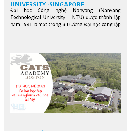
UNIVERSITY -SINGAPORE
Đại học Công nghệ Nanyang (Nanyang
Technological University – NTU) được thành lập
năm 1991 là một trong 3 trường Đại học công lập
danh tiếng nhất Singapore. Đúng với tên gọi của
mình, NTU có thế mạnh trong các lĩnh vực giảng
dạy và nghiên cứu Khoa học, Công nghệ, Kỹ thuật,
Khoa học máy tính…Trường cũng được bình chọn
là một trong những ngôi trường đáng học nhất
trong khu vực các nước ASEAN và Châu Á.
Xem
thêm