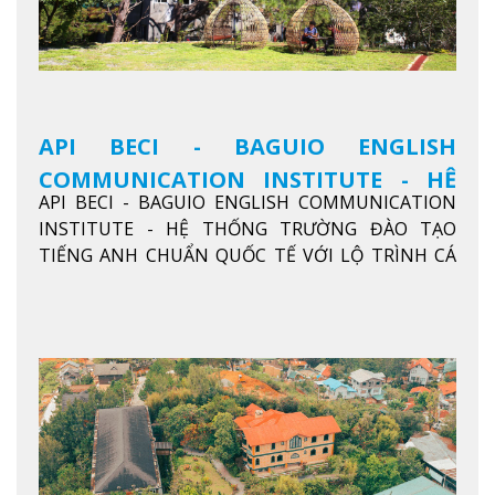
API BECI - BAGUIO ENGLISH
COMMUNICATION INSTITUTE - HỆ
API BECI - BAGUIO ENGLISH COMMUNICATION
THỐNG TRƯỜNG ĐÀO TẠO TIẾNG
INSTITUTE - HỆ THỐNG TRƯỜNG ĐÀO TẠO
ANH CHUẨN QUỐC TẾ
TIẾNG ANH CHUẨN QUỐC TẾ VỚI LỘ TRÌNH CÁ
NHÂN HÓA, KỶ LUẬT CAO VÀ HIỆU QUẢ THỰC TẾ
Xem thêm