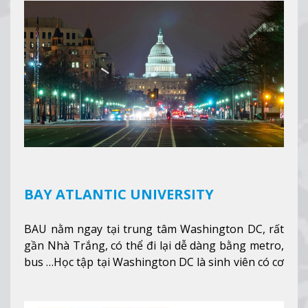
nhanh chóng môi trường học tại Canada.
Xem
thêm
BAY ATLANTIC UNIVERSITY
BAU nằm ngay tại trung tâm Washington DC, rất
gần Nhà Trắng, có thể đi lại dễ dàng bằng metro,
bus …Học tập tại Washington DC là sinh viên có cơ
hội học tập tại - số #1 nền kinh tế tốt nhất, #5
thành phố tốt nhất cho giới trẻ làm việc chuyên