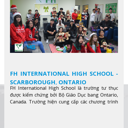
FH INTERNATIONAL HIGH SCHOOL -
SCARBOROUGH, ONTARIO
FH International High School là trường tư thục
được kiểm chứng bởi Bộ Giáo Dục bang Ontario,
Canada. Trường hiện cung cấp các chương trình
giảng dạy hệ trung học phổ thông từ lớp 9 đến
lớp 12, trại hè và các lớp bồi dưỡng anh văn nhằm
hỗ trợ du học sinh dễ dàng tiếp cận và hòa nhập