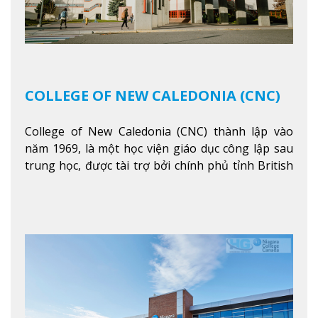
COLLEGE OF NEW CALEDONIA (CNC)
College of New Caledonia (CNC) thành lập vào
năm 1969, là một học viện giáo dục công lập sau
trung học, được tài trợ bởi chính phủ tỉnh British
Columbia. Trường cung cấp cho sinh viên một nền
tảng giáo dục Canada thật sự, cung cấp hơn 80
chuyên ngành hai năm đầu đại học và hơn 30
chương trình cao đẳng và chứng chỉ trong lĩnh
vực kinh doanh, khoa học y tế và các chương trình
nghề.
Xem thêm