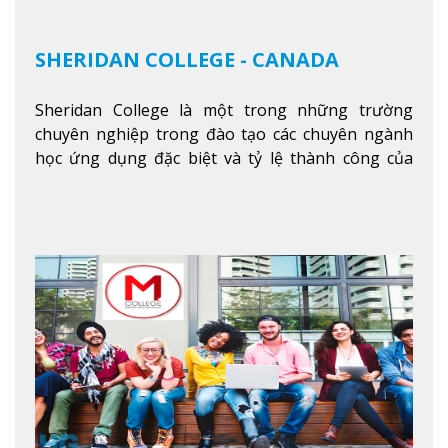
SHERIDAN COLLEGE - CANADA
Sheridan College là một trong những trường
chuyên nghiệp trong đào tạo các chuyên ngành
học ứng dụng đặc biệt và tỷ lệ thành công của
sinh viên tốt nghiệp rất cao tại Canada. Trường
nằm ở vị trí hàng đầu trong việc giảng dạy chương
trình giáo dục dựa trên các kỹ năng tích hợp lý
thuyết với ứng dụng, chuẩn bị cho sinh viên vào
các công việc của nghệ thuật thị giác và biểu diễn,
kinh doanh, các dịch vụ cộng đồng và ngành nghề
kỹ thuật.
Xem thêm