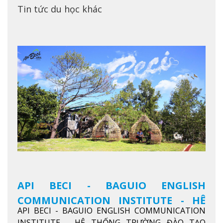
Tin tức du học khác
API BECI - BAGUIO ENGLISH
COMMUNICATION INSTITUTE - HỆ
API BECI - BAGUIO ENGLISH COMMUNICATION
THỐNG TRƯỜNG ĐÀO TẠO TIẾNG
INSTITUTE - HỆ THỐNG TRƯỜNG ĐÀO TẠO