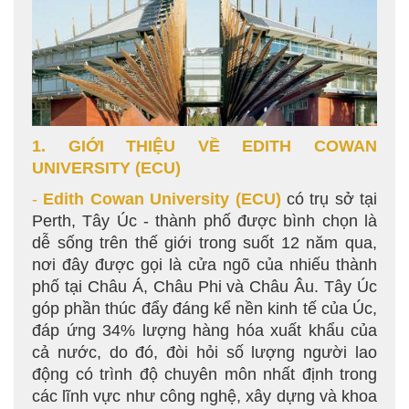
1. GIỚI THIỆU VỀ EDITH COWAN
UNIVERSITY
(ECU)
-
Edith Cowan University
(ECU)
có trụ sở tại
Perth, Tây Úc - thành phố được bình chọn là
dễ sống trên thế giới trong suốt 12 năm qua,
nơi đây được gọi là cửa ngõ của nhiếu thành
phố tại Châu Á, Châu Phi và Châu Âu. Tây Úc
góp phần thúc đẩy đáng kể nền kinh tế của Úc,
đáp ứng 34% lượng hàng hóa xuất khẩu của
cả nước, do đó, đòi hỏi số lượng người lao
động có trình độ chuyên môn nhất định trong
các lĩnh vực như công nghệ, xây dựng và khoa