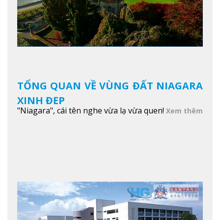
TỔNG QUAN VỀ VÙNG ĐẤT NIAGARA
XINH ĐẸP
"Niagara", cái tên nghe vừa lạ vừa quen!
Xem thêm