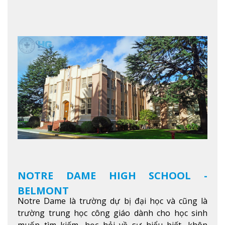
thú vị trong một khu vực đa văn hóa của thành
phố. Khuôn viên của trường không chỉ là một loạt
các lớp học - trường có phòng sinh viên rộng rãi
được trang bị các trạm sạc điện thoại di động,
không gian xanh để sinh viên tận hưởng và đỗ xe
tại chỗ. Bên kia đường các trung tâm mua sắm lớn
được bao quanh bởi nhiều doanh nghiệp nhỏ, M
College of Canada sẽ mang đến cho sinh viên cơ
hội trải nghiệm những điều tốt nhất mà thành
phố Montreal mang lại.
Xem thêm
NOTRE DAME HIGH SCHOOL -
BELMONT
Notre Dame là trường dự bị đại học và cũng là
trường trung học công giáo dành cho học sinh