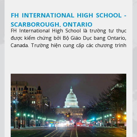
FH INTERNATIONAL HIGH SCHOOL -
SCARBOROUGH, ONTARIO
FH International High School là trường tư thục
được kiểm chứng bởi Bộ Giáo Dục bang Ontario,
Canada. Trường hiện cung cấp các chương trình
giảng dạy hệ trung học phổ thông từ lớp 9 đến
lớp 12, trại hè và các lớp bồi dưỡng anh văn nhằm
hỗ trợ du học sinh dễ dàng tiếp cận và hòa nhập
nhanh chóng môi trường học tại Canada.
Xem
thêm