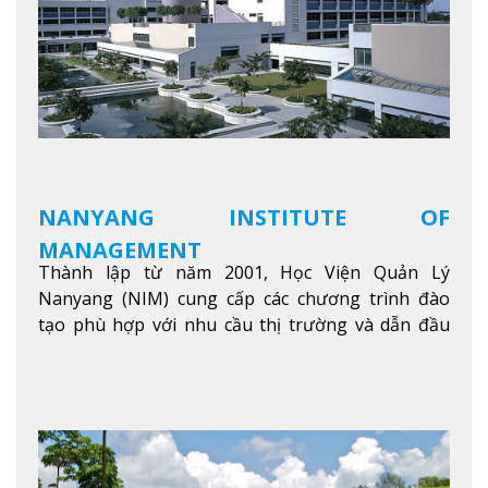
NANYANG INSTITUTE OF
MANAGEMENT
Thành lập từ năm 2001, Học Viện Quản Lý
Nanyang (NIM) cung cấp các chương trình đào
tạo phù hợp với nhu cầu thị trường và dẫn đầu
trong khu vực. Tại NIM, “Nuôi Dưỡng hôm nay
cho ngày mai” với văn hóa lấy sinh viên làm trung
tâm, NIM cung cấp các chương trình giảng dạy,
học tập và nghiên cứu chất lượng nhằm nâng cao
kỹ năng, kiến thức và năng lực của sinh viên và các
đối tác của trường
Xem thêm