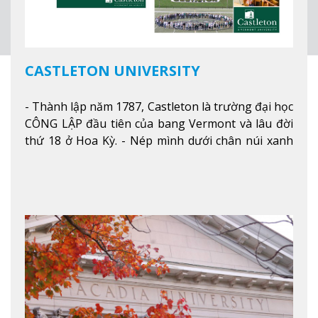
CASTLETON UNIVERSITY
- Thành lập năm 1787, Castleton là trường đại học
CÔNG LẬP đầu tiên của bang Vermont và lâu đời
thứ 18 ở Hoa Kỳ. - Nép mình dưới chân núi xanh
mướt của Green Mountains, khuôn viên Castleton
mang đến một cái nhìn toàn cảnh về mọi mùa
trong năm. Từ việc ngắm nhìn mùa thu phía sườn
núi xa xa và chinh phục tuyết rơi trong khu trượt
tuyết của trường, sinh viên có thể thưởng thức vẻ
đẹp tự nhiên của Vermont từ mọi góc trong
khuôn viên trường.
Xem thêm