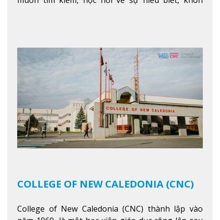
muốn tìm kiếm, học hỏi về sự hiểu biết, khôn
ngoan và phát triển như các nhà lãnh đạo, muốn
sống theo gương mẫu Đức Ki-tô để phục vụ cho
người khác.
Xem thêm
COLLEGE OF NEW CALEDONIA (CNC)
College of New Caledonia (CNC) thành lập vào