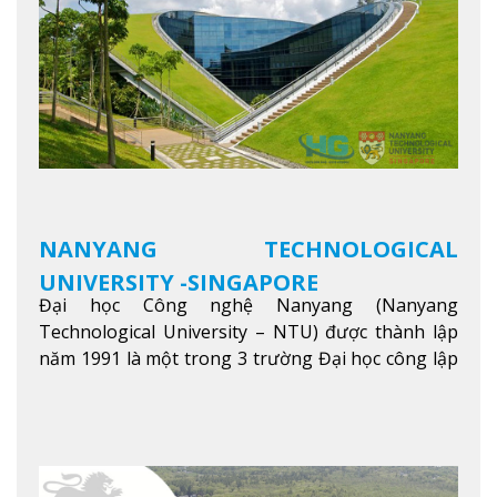
NANYANG TECHNOLOGICAL
UNIVERSITY -SINGAPORE
Đại học Công nghệ Nanyang (Nanyang
Technological University – NTU) được thành lập
năm 1991 là một trong 3 trường Đại học công lập
danh tiếng nhất Singapore. Đúng với tên gọi của
mình, NTU có thế mạnh trong các lĩnh vực giảng
dạy và nghiên cứu Khoa học, Công nghệ, Kỹ thuật,
Khoa học máy tính…Trường cũng được bình chọn
là một trong những ngôi trường đáng học nhất