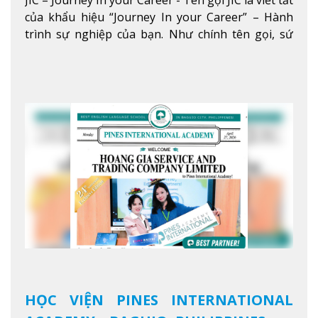
JIC – Journey In your Career - Tên gọi JIC là viết tắt
5 SAO TẠI BAGUIO
của khẩu hiệu “Journey In your Career” – Hành
trình sự nghiệp của bạn. Như chính tên gọi, sứ
mệnh của JIC là mở ra hành trình vươn tầm thế
giới trong sự nghiệp của bạn thông qua giáo dục
tiếng Anh chất lượng cao.
Xem thêm
HỌC VIỆN PINES INTERNATIONAL