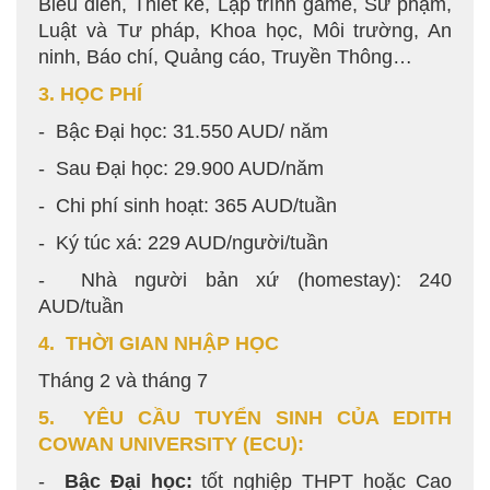
Biểu diễn, Thiết kế, Lập trình game, Sư phạm,
Luật và Tư pháp, Khoa học, Môi trường, An
ninh, Báo chí, Quảng cáo, Truyền Thông…
3. HỌC PHÍ
- Bậc Đại học: 31.550 AUD/ năm
- Sau Đại học: 29.900 AUD/năm
- Chi phí sinh hoạt: 365 AUD/tuần
- Ký túc xá: 229 AUD/người/tuần
- Nhà người bản xứ (homestay): 240
AUD/tuần
4. THỜI GIAN NHẬP HỌC
Tháng 2 và tháng 7
5. YÊU CẦU TUYỂN SINH CỦA EDITH
COWAN UNIVERSITY
(ECU):
-
Bậc Đại học:
tốt nghiệp THPT hoặc Cao