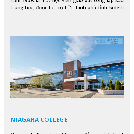
năm 1969, là một học viện giáo dục công lập sau
trung học, được tài trợ bởi chính phủ tỉnh British
Columbia. Trường cung cấp cho sinh viên một nền
tảng giáo dục Canada thật sự, cung cấp hơn 80
chuyên ngành hai năm đầu đại học và hơn 30
chương trình cao đẳng và chứng chỉ trong lĩnh
vực kinh doanh, khoa học y tế và các chương trình
nghề.
Xem thêm
NIAGARA COLLEGE