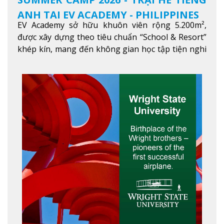
ANH TẠI EV ACADEMY - PHILIPPINES
EV Academy sở hữu khuôn viên rộng 5.200m²,
được xây dựng theo tiêu chuẩn “School & Resort”
khép kín, mang đến không gian học tập tiện nghi
và thoải mái. Học viên có thể tận hưởng các tiện
ích hiện đạ
Xem thêm