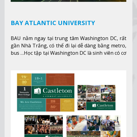
BAY ATLANTIC UNIVERSITY
BAU nằm ngay tại trung tâm Washington DC, rất
gần Nhà Trắng, có thể đi lại dễ dàng bằng metro,
bus …Học tập tại Washington DC là sinh viên có cơ
hội học tập tại - số #1 nền kinh tế tốt nhất, #5
thành phố tốt nhất cho giới trẻ làm việc chuyên
nghiệp ở Mỹ, #7 thành phố an toàn nhất trên Thế
giới.
Xem thêm