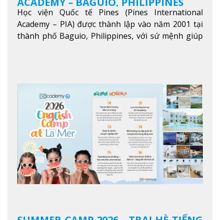
ACADEMY – BAGUIO, PHILIPPINES
Học viện Quốc tế Pines (Pines International
Academy – PIA) được thành lập vào năm 2001 tại
thành phố Baguio, Philippines, với sứ mệnh giúp
học viên từ khắp nơi trên thế giới nâng cao trình
độ tiếng Anh và đạt được mục tiêu học tập, công
việc.
Xem thêm
SUMMER CAMP 2026 - TRẠI HÈ TIẾNG