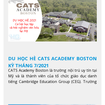
trong khu vực các nước ASEAN và Châu Á.
Xem
thêm
DU HỌC HÈ CATS ACADEMY BOSTON
KỲ THÁNG 7/2021
CATS Academy Boston là trường nội trú uy tín tại
Mỹ và là thành viên của tổ chức giáo dục danh
tiếng Cambridge Education Group (CEG). Trường
là con đường thuận lợi nhất dành cho các học sinh
Việt Nam muốn chuyển tiếp vào các trường Đại
học hàng đầu tại Mỹ như Harvard, Yale, MIT…
Xem
thêm