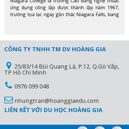
Niagara College là trường Cao đẳng nghệ thuật
ứng dụng công lập được thành lập năm 1967,
trường tọa lạc ngay gần thác Niagara Falls, bang
Ontario, Canada, đây là thác nước nổi tiếng nhất
thế giới với 16 triệu khách du lịch mỗi năm.
Xem
thêm
CÔNG TY TNHH TM DV HOÀNG GIA
25/83/14 Bùi Quang Là, P.12, Q.Gò Vấp,
TP Hồ Chí Minh
0976 099 048
nhungtran@hoanggiaedu.com
LIÊN KẾT VỚI DU HỌC HOÀNG GIA