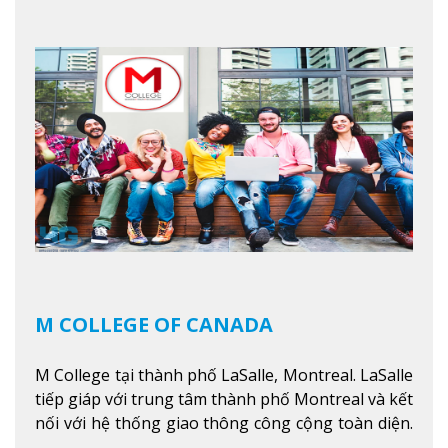
trình giáo dục dựa trên các kỹ năng tích hợp lý
thuyết với ứng dụng, chuẩn bị cho sinh viên vào
các công việc của nghệ thuật thị giác và biểu diễn,
kinh doanh, các dịch vụ cộng đồng và ngành nghề
kỹ thuật.
Xem thêm
M COLLEGE OF CANADA
M College tại thành phố LaSalle, Montreal. LaSalle
tiếp giáp với trung tâm thành phố Montreal và kết
nối với hệ thống giao thông công cộng toàn diện.
Học sinh sẽ học trong một khuôn viên sôi động và