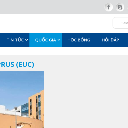
TIN TỨC
QUỐC GIA
HỌC BỔNG
HỎI ĐÁP
RUS (EUC)