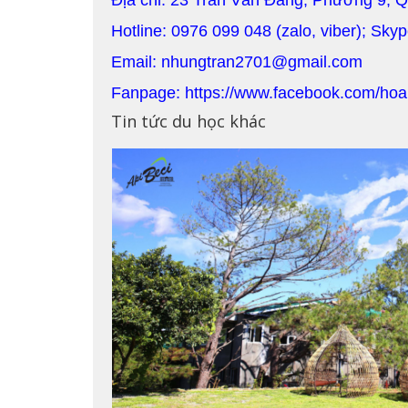
Địa chỉ: 23 Trần Văn Đang, Phường 9, 
Hotline: 0976 099 048 (zalo, viber); Sky
Email: nhungtran2701@gmail.com
Fanpage: https://www.facebook.com/hoa
Tin tức du học khác