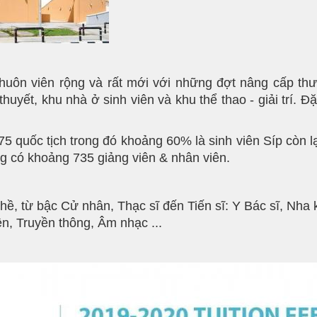
uôn viên rộng và rất mới với những đợt nâng cấp thườ
huyết, khu nhà ở sinh viên và khu thể thao - giải trí. Đặ
75 quốc tịch trong đó khoảng 60% là sinh viên Síp còn
ng có khoảng 735 giảng viên & nhân viên.
ề, từ bậc Cử nhân, Thạc sĩ đến Tiến sĩ: Y Bác sĩ, Nha 
ện, Truyền thông, Âm nhạc ...