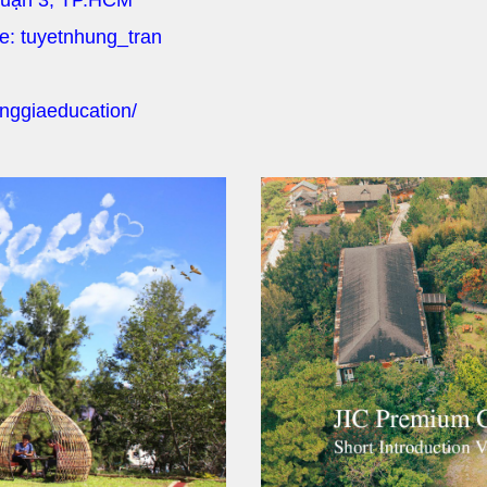
Quận 3, TP.HCM
pe: tuyetnhung_tran
nggiaeducation/