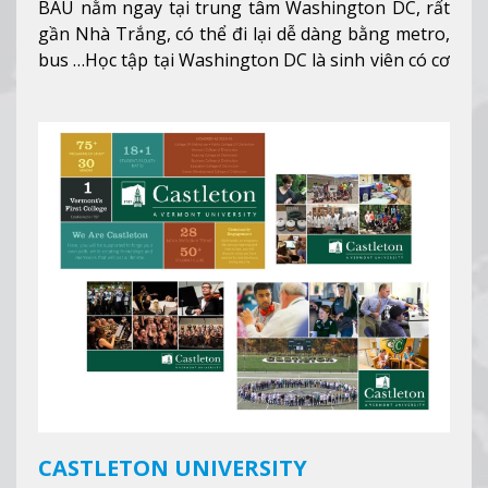
BAU nằm ngay tại trung tâm Washington DC, rất
gần Nhà Trắng, có thể đi lại dễ dàng bằng metro,
bus …Học tập tại Washington DC là sinh viên có cơ
hội học tập tại - số #1 nền kinh tế tốt nhất, #5
thành phố tốt nhất cho giới trẻ làm việc chuyên
nghiệp ở Mỹ, #7 thành phố an toàn nhất trên Thế
giới.
Xem thêm
CASTLETON UNIVERSITY