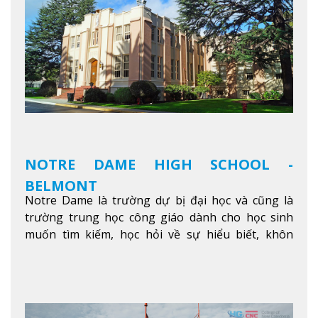
không gian xanh để sinh viên tận hưởng và đỗ xe
tại chỗ. Bên kia đường các trung tâm mua sắm lớn
được bao quanh bởi nhiều doanh nghiệp nhỏ, M
College of Canada sẽ mang đến cho sinh viên cơ
hội trải nghiệm những điều tốt nhất mà thành
phố Montreal mang lại.
Xem thêm
NOTRE DAME HIGH SCHOOL -
BELMONT
Notre Dame là trường dự bị đại học và cũng là
trường trung học công giáo dành cho học sinh
muốn tìm kiếm, học hỏi về sự hiểu biết, khôn
ngoan và phát triển như các nhà lãnh đạo, muốn
sống theo gương mẫu Đức Ki-tô để phục vụ cho
người khác.
Xem thêm