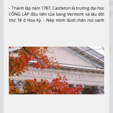
- Thành lập năm 1787, Castleton là trường đại học
CÔNG LẬP đầu tiên của bang Vermont và lâu đời
thứ 18 ở Hoa Kỳ. - Nép mình dưới chân núi xanh
mướt của Green Mountains, khuôn viên Castleton
mang đến một cái nhìn toàn cảnh về mọi mùa
trong năm. Từ việc ngắm nhìn mùa thu phía sườn
núi xa xa và chinh phục tuyết rơi trong khu trượt
tuyết của trường, sinh viên có thể thưởng thức vẻ
đẹp tự nhiên của Vermont từ mọi góc trong
khuôn viên trường.
Xem thêm