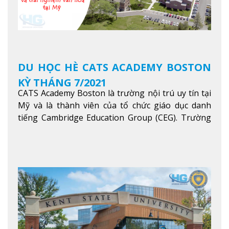
DU HỌC HÈ CATS ACADEMY BOSTON
KỲ THÁNG 7/2021
CATS Academy Boston là trường nội trú uy tín tại
Mỹ và là thành viên của tổ chức giáo dục danh
tiếng Cambridge Education Group (CEG). Trường
là con đường thuận lợi nhất dành cho các học sinh
Việt Nam muốn chuyển tiếp vào các trường Đại
học hàng đầu tại Mỹ như Harvard, Yale, MIT…
Xem
thêm