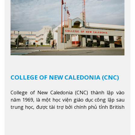
COLLEGE OF NEW CALEDONIA (CNC)
College of New Caledonia (CNC) thành lập vào
năm 1969, là một học viện giáo dục công lập sau
trung học, được tài trợ bởi chính phủ tỉnh British
Columbia. Trường cung cấp cho sinh viên một nền
tảng giáo dục Canada thật sự, cung cấp hơn 80
chuyên ngành hai năm đầu đại học và hơn 30