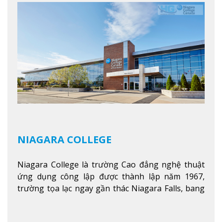
chương trình cao đẳng và chứng chỉ trong lĩnh
vực kinh doanh, khoa học y tế và các chương trình
nghề.
Xem thêm
NIAGARA COLLEGE
Niagara College là trường Cao đẳng nghệ thuật
ứng dụng công lập được thành lập năm 1967,
trường tọa lạc ngay gần thác Niagara Falls, bang
Ontario, Canada, đây là thác nước nổi tiếng nhất
thế giới với 16 triệu khách du lịch mỗi năm.
Xem