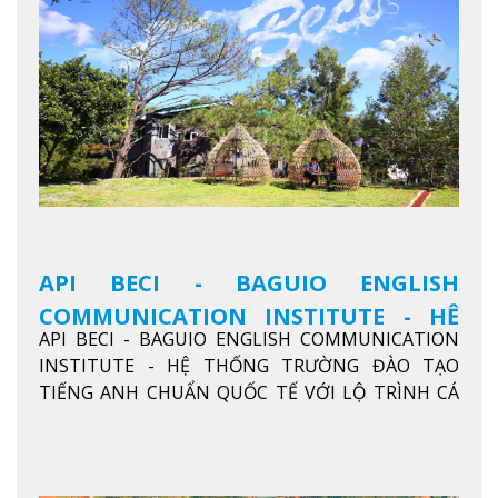
API BECI - BAGUIO ENGLISH
COMMUNICATION INSTITUTE - HỆ
API BECI - BAGUIO ENGLISH COMMUNICATION
THỐNG TRƯỜNG ĐÀO TẠO TIẾNG
INSTITUTE - HỆ THỐNG TRƯỜNG ĐÀO TẠO
ANH CHUẨN QUỐC TẾ
TIẾNG ANH CHUẨN QUỐC TẾ VỚI LỘ TRÌNH CÁ
NHÂN HÓA, KỶ LUẬT CAO VÀ HIỆU QUẢ THỰC TẾ
Xem thêm