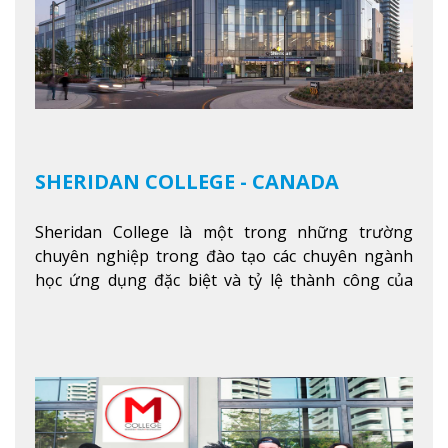
SHERIDAN COLLEGE - CANADA
Sheridan College là một trong những trường
chuyên nghiệp trong đào tạo các chuyên ngành
học ứng dụng đặc biệt và tỷ lệ thành công của
sinh viên tốt nghiệp rất cao tại Canada. Trường
nằm ở vị trí hàng đầu trong việc giảng dạy chương
trình giáo dục dựa trên các kỹ năng tích hợp lý
thuyết với ứng dụng, chuẩn bị cho sinh viên vào
các công việc của nghệ thuật thị giác và biểu diễn,
kinh doanh, các dịch vụ cộng đồng và ngành nghề