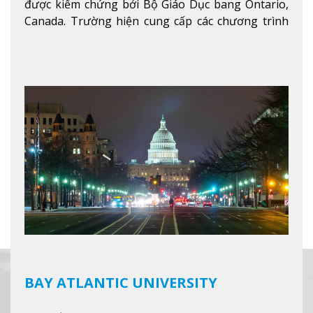
được kiểm chứng bởi Bộ Giáo Dục bang Ontario,
Canada. Trường hiện cung cấp các chương trình
giảng dạy hệ trung học phổ thông từ lớp 9 đến
lớp 12, trại hè và các lớp bồi dưỡng anh văn nhằm
hỗ trợ du học sinh dễ dàng tiếp cận và hòa nhập
nhanh chóng môi trường học tại Canada.
Xem
thêm
BAY ATLANTIC UNIVERSITY