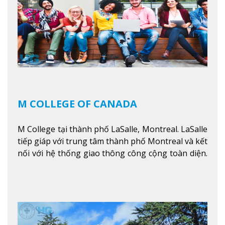
kỹ thuật.
Xem thêm
M COLLEGE OF CANADA
M College tại thành phố LaSalle, Montreal. LaSalle
tiếp giáp với trung tâm thành phố Montreal và kết
nối với hệ thống giao thông công cộng toàn diện.
Học sinh sẽ học trong một khuôn viên sôi động và
thú vị trong một khu vực đa văn hóa của thành
phố. Khuôn viên của trường không chỉ là một loạt
các lớp học - trường có phòng sinh viên rộng rãi
được trang bị các trạm sạc điện thoại di động,