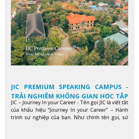
JIC PREMIUM SPEAKING CAMPUS -
TRẢI NGHIỆM KHÔNG GIAN HỌC TẬP
JIC – Journey In your Career - Tên gọi JIC là viết tắt
5 SAO TẠI BAGUIO
của khẩu hiệu “Journey In your Career” – Hành
trình sự nghiệp của bạn. Như chính tên gọi, sứ
mệnh của JIC là mở ra hành trình vươn tầm thế
giới trong sự nghiệp của bạn thông qua giáo dục