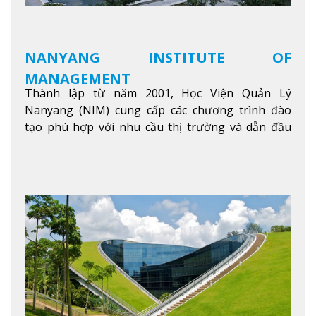
NANYANG INSTITUTE OF
MANAGEMENT
Thành lập từ năm 2001, Học Viện Quản Lý
Nanyang (NIM) cung cấp các chương trình đào
tạo phù hợp với nhu cầu thị trường và dẫn đầu
trong khu vực. Tại NIM, “Nuôi Dưỡng hôm nay
cho ngày mai” với văn hóa lấy sinh viên làm trung
tâm, NIM cung cấp các chương trình giảng dạy,
học tập và nghiên cứu chất lượng nhằm nâng cao
kỹ năng, kiến thức và năng lực của sinh viên và các
đối tác của trường
Xem thêm