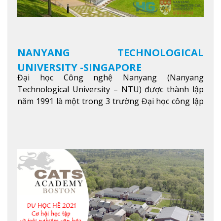
NANYANG TECHNOLOGICAL
UNIVERSITY -SINGAPORE
Đại học Công nghệ Nanyang (Nanyang
Technological University – NTU) được thành lập
năm 1991 là một trong 3 trường Đại học công lập
danh tiếng nhất Singapore. Đúng với tên gọi của
mình, NTU có thế mạnh trong các lĩnh vực giảng
dạy và nghiên cứu Khoa học, Công nghệ, Kỹ thuật,
Khoa học máy tính…Trường cũng được bình chọn
là một trong những ngôi trường đáng học nhất
trong khu vực các nước ASEAN và Châu Á.
Xem
thêm