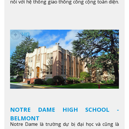
nối với hệ thống giao thông công cộng toàn diện.
Học sinh sẽ học trong một khuôn viên sôi động và
thú vị trong một khu vực đa văn hóa của thành
phố. Khuôn viên của trường không chỉ là một loạt
các lớp học - trường có phòng sinh viên rộng rãi
được trang bị các trạm sạc điện thoại di động,
không gian xanh để sinh viên tận hưởng và đỗ xe
tại chỗ. Bên kia đường các trung tâm mua sắm lớn
được bao quanh bởi nhiều doanh nghiệp nhỏ, M
College of Canada sẽ mang đến cho sinh viên cơ
hội trải nghiệm những điều tốt nhất mà thành
phố Montreal mang lại.
Xem thêm
NOTRE DAME HIGH SCHOOL -
BELMONT
Notre Dame là trường dự bị đại học và cũng là