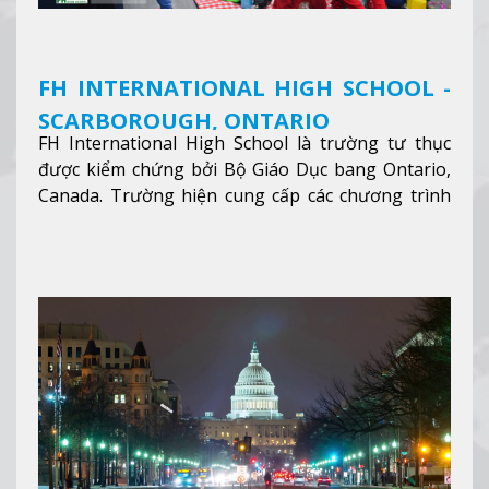
FH INTERNATIONAL HIGH SCHOOL -
SCARBOROUGH, ONTARIO
FH International High School là trường tư thục
được kiểm chứng bởi Bộ Giáo Dục bang Ontario,
Canada. Trường hiện cung cấp các chương trình
giảng dạy hệ trung học phổ thông từ lớp 9 đến
lớp 12, trại hè và các lớp bồi dưỡng anh văn nhằm
hỗ trợ du học sinh dễ dàng tiếp cận và hòa nhập
nhanh chóng môi trường học tại Canada.
Xem
thêm