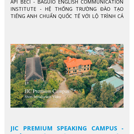
API BECI - BAGUIO ENGLISH COMMUNICATION
THỐNG TRƯỜNG ĐÀO TẠO TIẾNG
INSTITUTE - HỆ THỐNG TRƯỜNG ĐÀO TẠO
ANH CHUẨN QUỐC TẾ
TIẾNG ANH CHUẨN QUỐC TẾ VỚI LỘ TRÌNH CÁ
NHÂN HÓA, KỶ LUẬT CAO VÀ HIỆU QUẢ THỰC TẾ
Xem thêm
JIC PREMIUM SPEAKING CAMPUS -