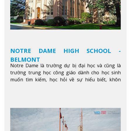
College of Canada sẽ mang đến cho sinh viên cơ
hội trải nghiệm những điều tốt nhất mà thành
phố Montreal mang lại.
Xem thêm
NOTRE DAME HIGH SCHOOL -
BELMONT
Notre Dame là trường dự bị đại học và cũng là
trường trung học công giáo dành cho học sinh
muốn tìm kiếm, học hỏi về sự hiểu biết, khôn
ngoan và phát triển như các nhà lãnh đạo, muốn
sống theo gương mẫu Đức Ki-tô để phục vụ cho
người khác.
Xem thêm