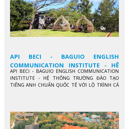
API BECI - BAGUIO ENGLISH
COMMUNICATION INSTITUTE - HỆ
API BECI - BAGUIO ENGLISH COMMUNICATION
THỐNG TRƯỜNG ĐÀO TẠO TIẾNG
INSTITUTE - HỆ THỐNG TRƯỜNG ĐÀO TẠO
ANH CHUẨN QUỐC TẾ
TIẾNG ANH CHUẨN QUỐC TẾ VỚI LỘ TRÌNH CÁ
NHÂN HÓA, KỶ LUẬT CAO VÀ HIỆU QUẢ THỰC TẾ
Xem thêm