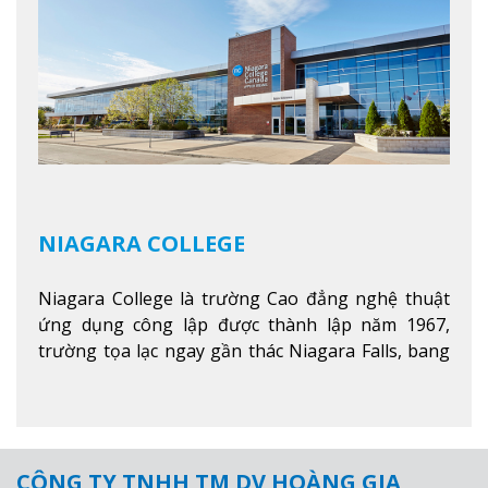
NIAGARA COLLEGE
Niagara College là trường Cao đẳng nghệ thuật
ứng dụng công lập được thành lập năm 1967,
trường tọa lạc ngay gần thác Niagara Falls, bang
Ontario, Canada, đây là thác nước nổi tiếng nhất
thế giới với 16 triệu khách du lịch mỗi năm.
Xem
thêm
CÔNG TY TNHH TM DV HOÀNG GIA