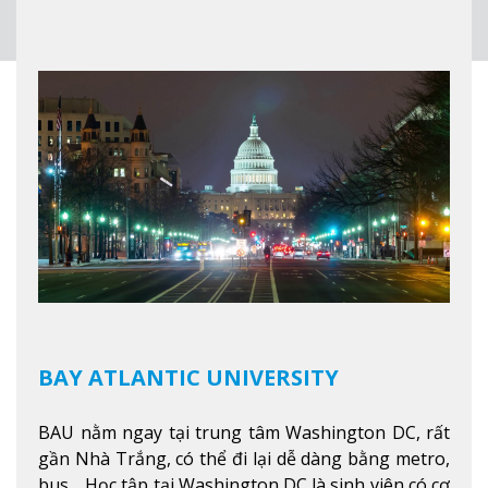
lớp 12, trại hè và các lớp bồi dưỡng anh văn nhằm
hỗ trợ du học sinh dễ dàng tiếp cận và hòa nhập
nhanh chóng môi trường học tại Canada.
Xem
thêm
BAY ATLANTIC UNIVERSITY
BAU nằm ngay tại trung tâm Washington DC, rất
gần Nhà Trắng, có thể đi lại dễ dàng bằng metro,
bus …Học tập tại Washington DC là sinh viên có cơ