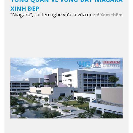
XINH ĐẸP
"Niagara", cái tên nghe vừa lạ vừa quen!
Xem thêm