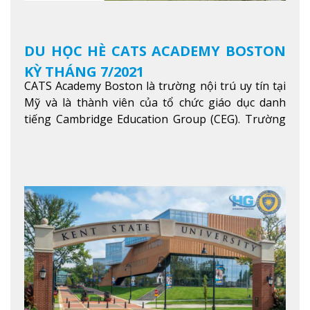
DU HỌC HÈ CATS ACADEMY BOSTON
KỲ THÁNG 7/2021
CATS Academy Boston là trường nội trú uy tín tại
Mỹ và là thành viên của tổ chức giáo dục danh
tiếng Cambridge Education Group (CEG). Trường
là con đường thuận lợi nhất dành cho các học sinh
Việt Nam muốn chuyển tiếp vào các trường Đại
học hàng đầu tại Mỹ như Harvard, Yale, MIT…
Xem
thêm