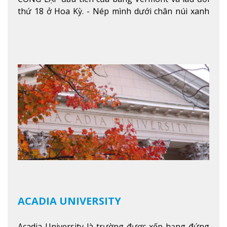
thứ 18 ở Hoa Kỳ. - Nép mình dưới chân núi xanh
mướt của Green Mountains, khuôn viên Castleton
mang đến một cái nhìn toàn cảnh về mọi mùa
trong năm. Từ việc ngắm nhìn mùa thu phía sườn
núi xa xa và chinh phục tuyết rơi trong khu trượt
tuyết của trường, sinh viên có thể thưởng thức vẻ
đẹp tự nhiên của Vermont từ mọi góc trong
khuôn viên trường.
Xem thêm
ACADIA UNIVERSITY
Acadia University là trường được xếp hạng đứng