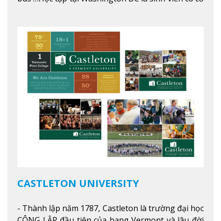
hội học tập tại - số #1 nền kinh tế tốt nhất, #5
thành phố tốt nhất cho giới trẻ làm việc chuyên
nghiệp ở Mỹ, #7 thành phố an toàn nhất trên Thế
giới.
Xem thêm
CASTLETON UNIVERSITY
- Thành lập năm 1787, Castleton là trường đại học
CÔNG LẬP đầu tiên của bang Vermont và lâu đời