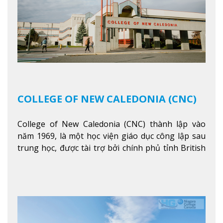
COLLEGE OF NEW CALEDONIA (CNC)
College of New Caledonia (CNC) thành lập vào
năm 1969, là một học viện giáo dục công lập sau
trung học, được tài trợ bởi chính phủ tỉnh British
Columbia. Trường cung cấp cho sinh viên một nền
tảng giáo dục Canada thật sự, cung cấp hơn 80
chuyên ngành hai năm đầu đại học và hơn 30
chương trình cao đẳng và chứng chỉ trong lĩnh
vực kinh doanh, khoa học y tế và các chương trình
nghề.
Xem thêm