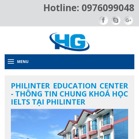
Hotline: 0976099048
MENU
PHILINTER EDUCATION CENTER
- THÔNG TIN CHUNG KHOÁ HỌC
IELTS TẠI PHILINTER