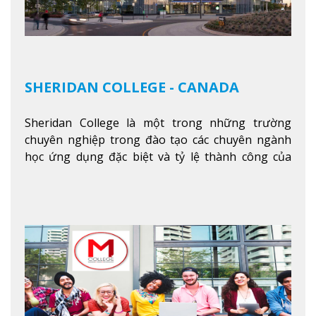
SHERIDAN COLLEGE - CANADA
Sheridan College là một trong những trường
chuyên nghiệp trong đào tạo các chuyên ngành
học ứng dụng đặc biệt và tỷ lệ thành công của
sinh viên tốt nghiệp rất cao tại Canada. Trường
nằm ở vị trí hàng đầu trong việc giảng dạy chương
trình giáo dục dựa trên các kỹ năng tích hợp lý
thuyết với ứng dụng, chuẩn bị cho sinh viên vào
các công việc của nghệ thuật thị giác và biểu diễn,
kinh doanh, các dịch vụ cộng đồng và ngành nghề
kỹ thuật.
Xem thêm