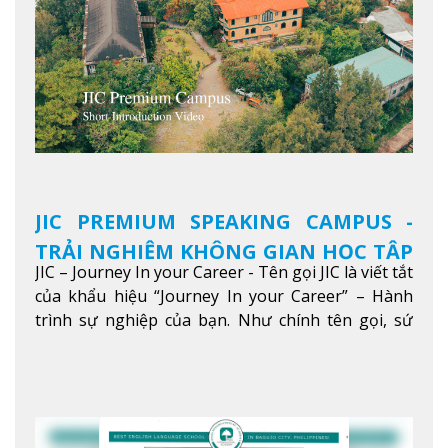
JIC PREMIUM SPEAKING CAMPUS -
TRẢI NGHIỆM KHÔNG GIAN HỌC TẬP
JIC – Journey In your Career - Tên gọi JIC là viết tắt
5 SAO TẠI BAGUIO
của khẩu hiệu “Journey In your Career” – Hành
trình sự nghiệp của bạn. Như chính tên gọi, sứ
mệnh của JIC là mở ra hành trình vươn tầm thế
giới trong sự nghiệp của bạn thông qua giáo dục
tiếng Anh chất lượng cao.
Xem thêm