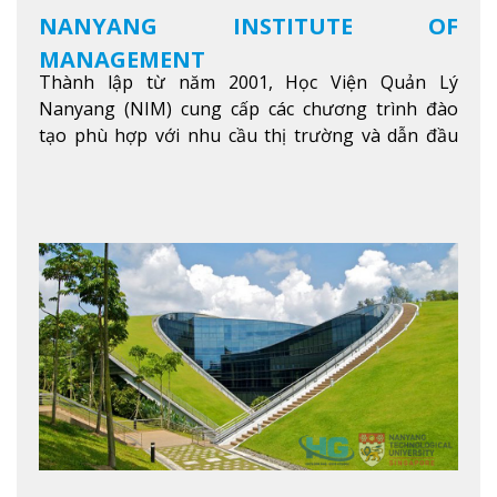
NANYANG INSTITUTE OF
MANAGEMENT
Thành lập từ năm 2001, Học Viện Quản Lý
Nanyang (NIM) cung cấp các chương trình đào
tạo phù hợp với nhu cầu thị trường và dẫn đầu
trong khu vực. Tại NIM, “Nuôi Dưỡng hôm nay
cho ngày mai” với văn hóa lấy sinh viên làm trung
tâm, NIM cung cấp các chương trình giảng dạy,
học tập và nghiên cứu chất lượng nhằm nâng cao
kỹ năng, kiến thức và năng lực của sinh viên và các
đối tác của trường
Xem thêm