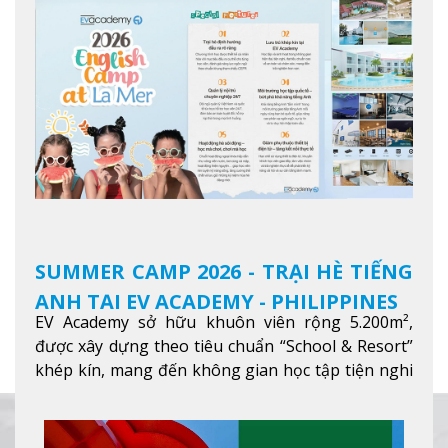
SUMMER CAMP 2026 - TRẠI HÈ TIẾNG
ANH TẠI EV ACADEMY - PHILIPPINES
EV Academy sở hữu khuôn viên rộng 5.200m²,
được xây dựng theo tiêu chuẩn “School & Resort”
khép kín, mang đến không gian học tập tiện nghi
và thoải mái. Học viên có thể tận hưởng các tiện
ích hiện đạ
Xem thêm