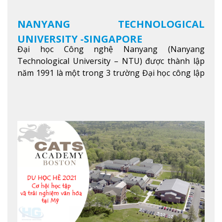
NANYANG TECHNOLOGICAL
UNIVERSITY -SINGAPORE
Đại học Công nghệ Nanyang (Nanyang
Technological University – NTU) được thành lập
năm 1991 là một trong 3 trường Đại học công lập
danh tiếng nhất Singapore. Đúng với tên gọi của
mình, NTU có thế mạnh trong các lĩnh vực giảng
dạy và nghiên cứu Khoa học, Công nghệ, Kỹ thuật,
Khoa học máy tính…Trường cũng được bình chọn
là một trong những ngôi trường đáng học nhất
trong khu vực các nước ASEAN và Châu Á.
Xem
thêm