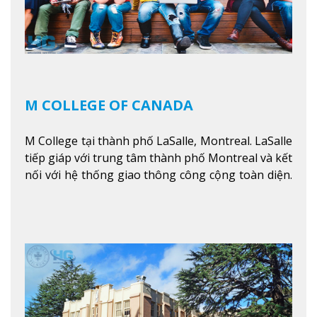
M COLLEGE OF CANADA
M College tại thành phố LaSalle, Montreal. LaSalle
tiếp giáp với trung tâm thành phố Montreal và kết
nối với hệ thống giao thông công cộng toàn diện.
Học sinh sẽ học trong một khuôn viên sôi động và
thú vị trong một khu vực đa văn hóa của thành
phố. Khuôn viên của trường không chỉ là một loạt
các lớp học - trường có phòng sinh viên rộng rãi
được trang bị các trạm sạc điện thoại di động,
không gian xanh để sinh viên tận hưởng và đỗ xe
tại chỗ. Bên kia đường các trung tâm mua sắm lớn
được bao quanh bởi nhiều doanh nghiệp nhỏ, M