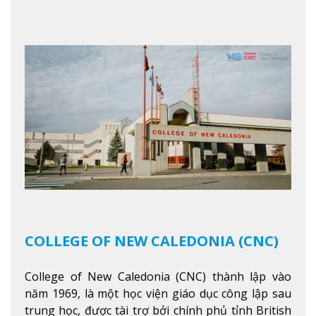
sống theo gương mẫu Đức Ki-tô để phục vụ cho
người khác.
Xem thêm
COLLEGE OF NEW CALEDONIA (CNC)
College of New Caledonia (CNC) thành lập vào
năm 1969, là một học viện giáo dục công lập sau
trung học, được tài trợ bởi chính phủ tỉnh British