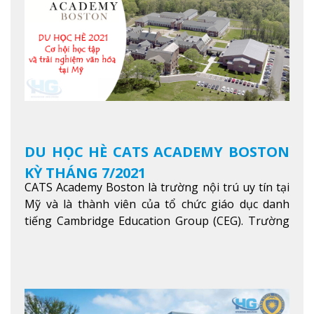
thêm
DU HỌC HÈ CATS ACADEMY BOSTON
KỲ THÁNG 7/2021
CATS Academy Boston là trường nội trú uy tín tại
Mỹ và là thành viên của tổ chức giáo dục danh
tiếng Cambridge Education Group (CEG). Trường
là con đường thuận lợi nhất dành cho các học sinh
Việt Nam muốn chuyển tiếp vào các trường Đại
học hàng đầu tại Mỹ như Harvard, Yale, MIT…
Xem
thêm