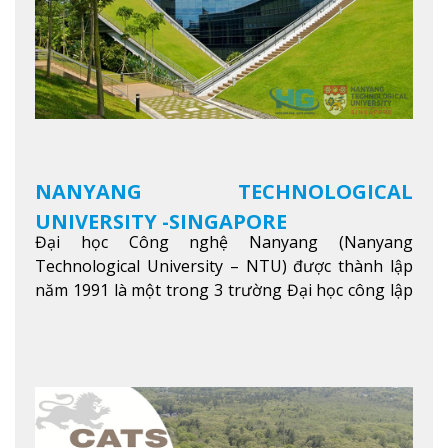
NANYANG TECHNOLOGICAL
UNIVERSITY -SINGAPORE
Đại học Công nghệ Nanyang (Nanyang
Technological University – NTU) được thành lập
năm 1991 là một trong 3 trường Đại học công lập
danh tiếng nhất Singapore. Đúng với tên gọi của
mình, NTU có thế mạnh trong các lĩnh vực giảng
dạy và nghiên cứu Khoa học, Công nghệ, Kỹ thuật,
Khoa học máy tính…Trường cũng được bình chọn
là một trong những ngôi trường đáng học nhất
trong khu vực các nước ASEAN và Châu Á.
Xem