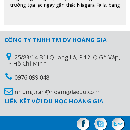
trường tọa lạc ngay gần thác Niagara Falls, bang
Ontario, Canada, đây là thác nước nổi tiếng nhất
thế giới với 16 triệu khách du lịch mỗi năm.
Xem
thêm
CÔNG TY TNHH TM DV HOÀNG GIA
25/83/14 Bùi Quang Là, P.12, Q.Gò Vấp,
TP Hồ Chí Minh
0976 099 048
nhungtran@hoanggiaedu.com
LIÊN KẾT VỚI DU HỌC HOÀNG GIA