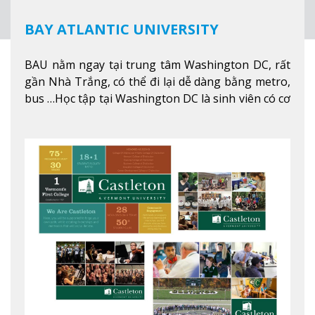
BAY ATLANTIC UNIVERSITY
BAU nằm ngay tại trung tâm Washington DC, rất
gần Nhà Trắng, có thể đi lại dễ dàng bằng metro,
bus …Học tập tại Washington DC là sinh viên có cơ
hội học tập tại - số #1 nền kinh tế tốt nhất, #5
thành phố tốt nhất cho giới trẻ làm việc chuyên
nghiệp ở Mỹ, #7 thành phố an toàn nhất trên Thế
giới.
Xem thêm