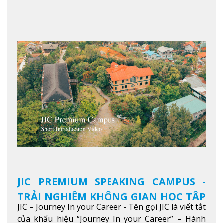
NHÂN HÓA, KỶ LUẬT CAO VÀ HIỆU QUẢ THỰC TẾ
Xem thêm
JIC PREMIUM SPEAKING CAMPUS -
TRẢI NGHIỆM KHÔNG GIAN HỌC TẬP
JIC – Journey In your Career - Tên gọi JIC là viết tắt
5 SAO TẠI BAGUIO
của khẩu hiệu “Journey In your Career” – Hành