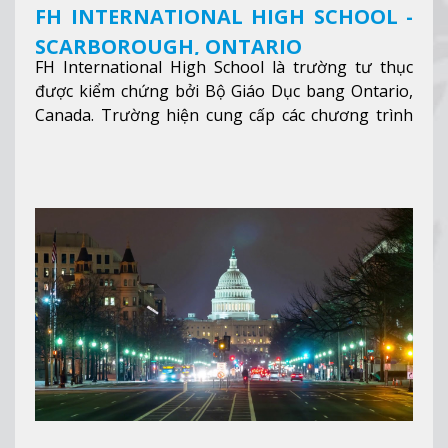
FH INTERNATIONAL HIGH SCHOOL -
SCARBOROUGH, ONTARIO
FH International High School là trường tư thục
được kiểm chứng bởi Bộ Giáo Dục bang Ontario,
Canada. Trường hiện cung cấp các chương trình
giảng dạy hệ trung học phổ thông từ lớp 9 đến
lớp 12, trại hè và các lớp bồi dưỡng anh văn nhằm
hỗ trợ du học sinh dễ dàng tiếp cận và hòa nhập
nhanh chóng môi trường học tại Canada.
Xem
thêm