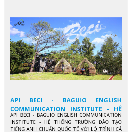
API BECI - BAGUIO ENGLISH
COMMUNICATION INSTITUTE - HỆ
API BECI - BAGUIO ENGLISH COMMUNICATION
THỐNG TRƯỜNG ĐÀO TẠO TIẾNG
INSTITUTE - HỆ THỐNG TRƯỜNG ĐÀO TẠO
ANH CHUẨN QUỐC TẾ
TIẾNG ANH CHUẨN QUỐC TẾ VỚI LỘ TRÌNH CÁ