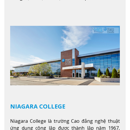
Columbia. Trường cung cấp cho sinh viên một nền
tảng giáo dục Canada thật sự, cung cấp hơn 80
chuyên ngành hai năm đầu đại học và hơn 30
chương trình cao đẳng và chứng chỉ trong lĩnh
vực kinh doanh, khoa học y tế và các chương trình
nghề.
Xem thêm
NIAGARA COLLEGE
Niagara College là trường Cao đẳng nghệ thuật
ứng dụng công lập được thành lập năm 1967,