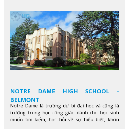
phố. Khuôn viên của trường không chỉ là một loạt
các lớp học - trường có phòng sinh viên rộng rãi
được trang bị các trạm sạc điện thoại di động,
không gian xanh để sinh viên tận hưởng và đỗ xe
tại chỗ. Bên kia đường các trung tâm mua sắm lớn
được bao quanh bởi nhiều doanh nghiệp nhỏ, M
College of Canada sẽ mang đến cho sinh viên cơ
hội trải nghiệm những điều tốt nhất mà thành
phố Montreal mang lại.
Xem thêm
NOTRE DAME HIGH SCHOOL -
BELMONT
Notre Dame là trường dự bị đại học và cũng là
trường trung học công giáo dành cho học sinh
muốn tìm kiếm, học hỏi về sự hiểu biết, khôn
ngoan và phát triển như các nhà lãnh đạo, muốn