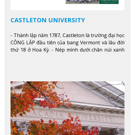
CASTLETON UNIVERSITY
- Thành lập năm 1787, Castleton là trường đại học
CÔNG LẬP đầu tiên của bang Vermont và lâu đời
thứ 18 ở Hoa Kỳ. - Nép mình dưới chân núi xanh
mướt của Green Mountains, khuôn viên Castleton
mang đến một cái nhìn toàn cảnh về mọi mùa
trong năm. Từ việc ngắm nhìn mùa thu phía sườn
núi xa xa và chinh phục tuyết rơi trong khu trượt
tuyết của trường, sinh viên có thể thưởng thức vẻ
đẹp tự nhiên của Vermont từ mọi góc trong
khuôn viên trường.
Xem thêm