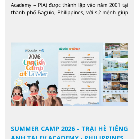
Academy – PIA) được thành lập vào năm 2001 tại
thành phố Baguio, Philippines, với sứ mệnh giúp
học viên từ khắp nơi trên thế giới nâng cao trình
độ tiếng Anh và đạt được mục tiêu học tập, công
việc.
Xem thêm
SUMMER CAMP 2026 - TRẠI HÈ TIẾNG
ANH TẠI EV ACADEMY - PHILIPPINES