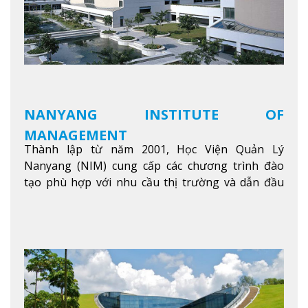
NANYANG INSTITUTE OF
MANAGEMENT
Thành lập từ năm 2001, Học Viện Quản Lý
Nanyang (NIM) cung cấp các chương trình đào
tạo phù hợp với nhu cầu thị trường và dẫn đầu
trong khu vực. Tại NIM, “Nuôi Dưỡng hôm nay
cho ngày mai” với văn hóa lấy sinh viên làm trung
tâm, NIM cung cấp các chương trình giảng dạy,
học tập và nghiên cứu chất lượng nhằm nâng cao
kỹ năng, kiến thức và năng lực của sinh viên và các
đối tác của trường
Xem thêm