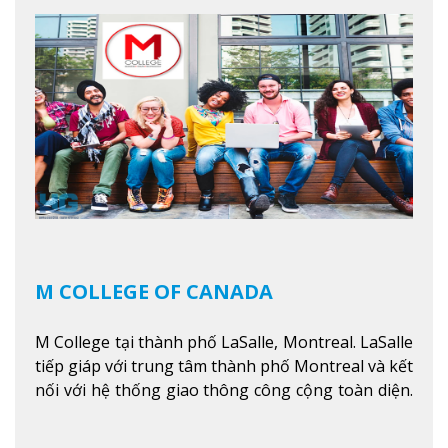
thuyết với ứng dụng, chuẩn bị cho sinh viên vào
các công việc của nghệ thuật thị giác và biểu diễn,
kinh doanh, các dịch vụ cộng đồng và ngành nghề
kỹ thuật.
Xem thêm
M COLLEGE OF CANADA
M College tại thành phố LaSalle, Montreal. LaSalle
tiếp giáp với trung tâm thành phố Montreal và kết
nối với hệ thống giao thông công cộng toàn diện.
Học sinh sẽ học trong một khuôn viên sôi động và
thú vị trong một khu vực đa văn hóa của thành