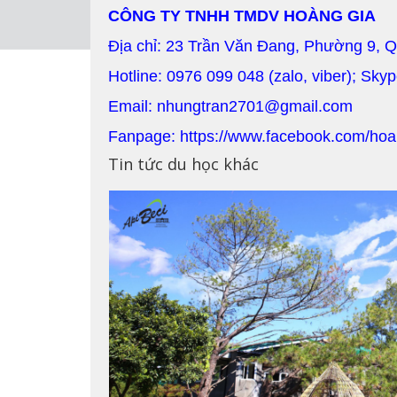
CÔNG TY TNHH TMDV HOÀNG GIA
Địa chỉ: 23 Trần Văn Đang, Phường 9, 
Hotline: 0976 099 048 (zalo, viber); Sky
Email: nhungtran2701@gmail.com
Fanpage: https://www.facebook.com/hoa
Tin tức du học khác