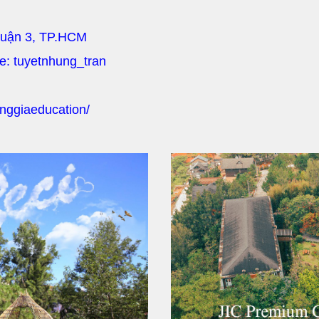
Quận 3, TP.HCM
pe: tuyetnhung_tran
nggiaeducation/