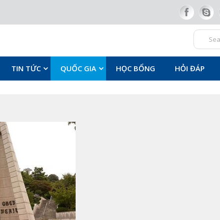
TIN TỨC
QUỐC GIA
HỌC BỔNG
HỎI ĐÁP