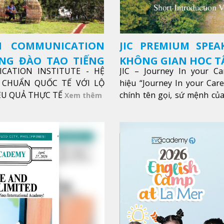
SH COMMUNICATION
JIC PREMIUM SPEA
ỜNG ĐÀO TẠO TIẾNG
KHÔNG GIAN HỌC TẬ
ICATION INSTITUTE - HỆ
JIC – Journey In your Ca
CHUẨN QUỐC TẾ VỚI LỘ
hiệu “Journey In your Car
IỆU QUẢ THỰC TẾ
chính tên gọi, sứ mệnh của
Xem thêm
trong sự nghiệp của bạn th
Xem thêm