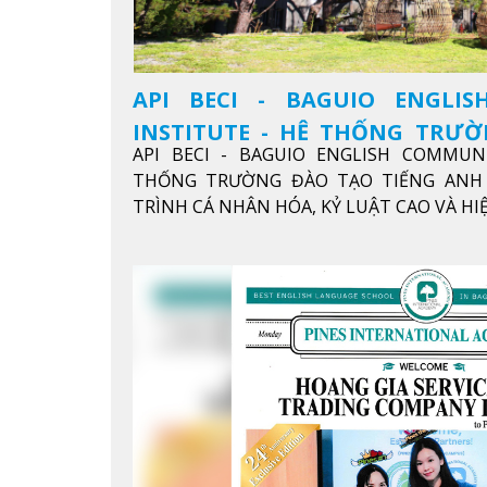
API BECI - BAGUIO ENGLI
INSTITUTE - HỆ THỐNG TRƯ
API BECI - BAGUIO ENGLISH COMMUN
ANH CHUẨN QUỐC TẾ
THỐNG TRƯỜNG ĐÀO TẠO TIẾNG ANH 
TRÌNH CÁ NHÂN HÓA, KỶ LUẬT CAO VÀ H