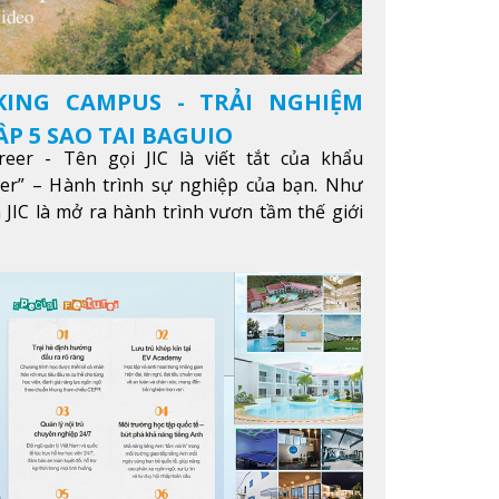
KING CAMPUS - TRẢI NGHIỆM
P 5 SAO TẠI BAGUIO
reer - Tên gọi JIC là viết tắt của khẩu
eer” – Hành trình sự nghiệp của bạn. Như
 JIC là mở ra hành trình vươn tầm thế giới
ông qua giáo dục tiếng Anh chất lượng cao.