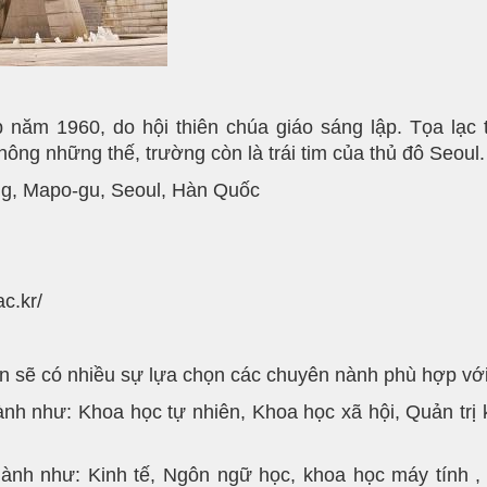
năm 1960, do hội thiên chúa giáo sáng lập. Tọa lạc t
ng những thế, trường còn là trái tim của thủ đô Seoul.
ng, Mapo-gu, Seoul, Hàn Quốc
c.kr/
iên sẽ có nhiều sự lựa chọn các chuyên nành phù hợp vớ
ành như: Khoa học tự nhiên, Khoa học xã hội, Quản trị 
ành như: Kinh tế, Ngôn ngữ học, khoa học máy tính , đ