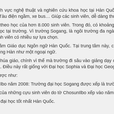
ĩnh vực nghệ thuật và nghiên cứu khoa học tại Hàn Quố
àu điện ngầm, xe bus… Giúp các sinh viên, dễ dàng thuận
 theo học của hơn 8.000 sinh viên. Trong đó, có khoảng
 học tại trường. Vì trường Sogang, là ngôi trường đa 
h viên có nhiều sự lựa chọn.
tâm Giáo dục Ngôn ngữ Hàn Quốc. Tại trung tâm này, cá
ếng Hàn như một ngoại ngữ.
húa giáo, chính vì thế mà trường đi sâu vào giảng dạy 
. Điều này rất giống với Đại học Sophia và Đại học Ge
được như:
lbo năm 2008: Trường đại học Sogang được xếp là trườ
 của những cựu sinh viên do tờ ChosunIlbo xếp vào nă
đại học tốt nhất Hàn Quốc.