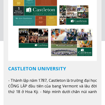
giới.
Xem thêm
CASTLETON UNIVERSITY
- Thành lập năm 1787, Castleton là trường đại học
CÔNG LẬP đầu tiên của bang Vermont và lâu đời
thứ 18 ở Hoa Kỳ. - Nép mình dưới chân núi xanh
mướt của Green Mountains, khuôn viên Castleton
mang đến một cái nhìn toàn cảnh về mọi mùa