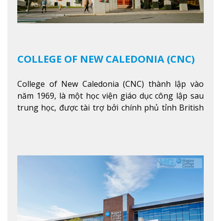
COLLEGE OF NEW CALEDONIA (CNC)
College of New Caledonia (CNC) thành lập vào
năm 1969, là một học viện giáo dục công lập sau
trung học, được tài trợ bởi chính phủ tỉnh British
Columbia. Trường cung cấp cho sinh viên một nền
tảng giáo dục Canada thật sự, cung cấp hơn 80
chuyên ngành hai năm đầu đại học và hơn 30
chương trình cao đẳng và chứng chỉ trong lĩnh
vực kinh doanh, khoa học y tế và các chương trình
nghề.
Xem thêm