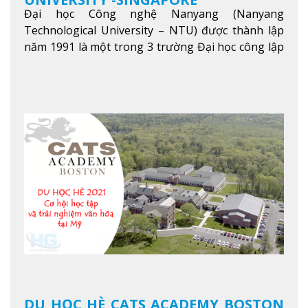
Đại học Công nghệ Nanyang (Nanyang
Technological University – NTU) được thành lập
năm 1991 là một trong 3 trường Đại học công lập
danh tiếng nhất Singapore. Đúng với tên gọi của
mình, NTU có thế mạnh trong các lĩnh vực giảng
dạy và nghiên cứu Khoa học, Công nghệ, Kỹ thuật,
Khoa học máy tính…Trường cũng được bình chọn
là một trong những ngôi trường đáng học nhất
trong khu vực các nước ASEAN và Châu Á.
Xem
thêm
DU HỌC HÈ CATS ACADEMY BOSTON