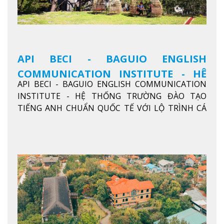
API BECI - BAGUIO ENGLISH
COMMUNICATION INSTITUTE - HỆ
API BECI - BAGUIO ENGLISH COMMUNICATION
THỐNG TRƯỜNG ĐÀO TẠO TIẾNG
INSTITUTE - HỆ THỐNG TRƯỜNG ĐÀO TẠO
ANH CHUẨN QUỐC TẾ
TIẾNG ANH CHUẨN QUỐC TẾ VỚI LỘ TRÌNH CÁ
NHÂN HÓA, KỶ LUẬT CAO VÀ HIỆU QUẢ THỰC TẾ
Xem thêm