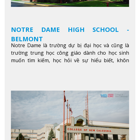
NOTRE DAME HIGH SCHOOL -
BELMONT
Notre Dame là trường dự bị đại học và cũng là
trường trung học công giáo dành cho học sinh
muốn tìm kiếm, học hỏi về sự hiểu biết, khôn
ngoan và phát triển như các nhà lãnh đạo, muốn
sống theo gương mẫu Đức Ki-tô để phục vụ cho
người khác.
Xem thêm