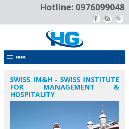
Hotline: 0976099048
MENU
SWISS IM&H - SWISS INSTITUTE
FOR MANAGEMENT &
HOSPITALITY