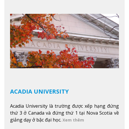
trong năm. Từ việc ngắm nhìn mùa thu phía sườn
núi xa xa và chinh phục tuyết rơi trong khu trượt
tuyết của trường, sinh viên có thể thưởng thức vẻ
đẹp tự nhiên của Vermont từ mọi góc trong
khuôn viên trường.
Xem thêm
ACADIA UNIVERSITY
Acadia University là trường được xếp hạng đứng
thứ 3 ở Canada và đứng thứ 1 tại Nova Scotia về
giảng dạy ở bậc đại học.
Xem thêm