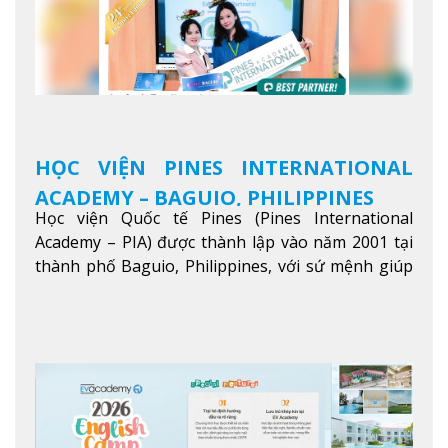
HỌC VIỆN PINES INTERNATIONAL
ACADEMY – BAGUIO, PHILIPPINES
Học viện Quốc tế Pines (Pines International
Academy – PIA) được thành lập vào năm 2001 tại
thành phố Baguio, Philippines, với sứ mệnh giúp
học viên từ khắp nơi trên thế giới nâng cao trình
độ tiếng Anh và đạt được mục tiêu học tập, công
việc.
Xem thêm