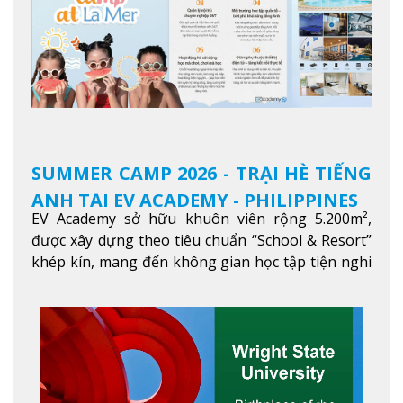
SUMMER CAMP 2026 - TRẠI HÈ TIẾNG
ANH TẠI EV ACADEMY - PHILIPPINES
EV Academy sở hữu khuôn viên rộng 5.200m²,
được xây dựng theo tiêu chuẩn “School & Resort”
khép kín, mang đến không gian học tập tiện nghi
và thoải mái. Học viên có thể tận hưởng các tiện
ích hiện đạ
Xem thêm