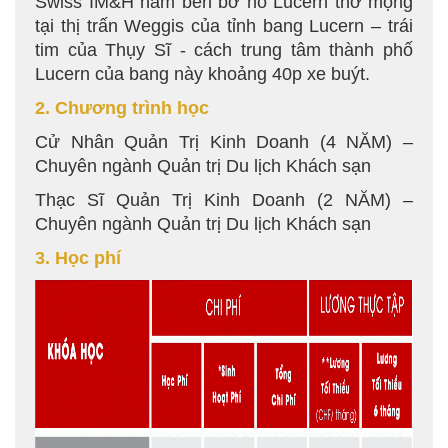
Swiss IM&H nằm bên bờ hồ Lucern thơ mộng
tại thị trấn Weggis của tỉnh bang Lucern – trái
tim của Thụy Sĩ - cách trung tâm thành phố
Lucern của bang này khoảng 40p xe buýt.
2. Chương trình học
Cử Nhân Quản Trị Kinh Doanh (4 NĂM) –
Chuyên ngành Quản trị Du lịch Khách sạn
Thạc Sĩ Quản Trị Kinh Doanh (2 NĂM) –
Chuyên ngành Quản trị Du lịch Khách sạn
3. Học phí