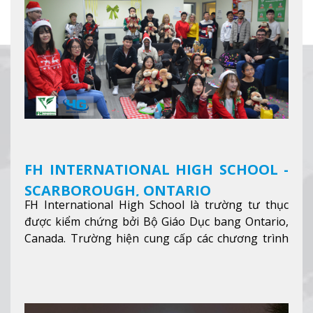
FH INTERNATIONAL HIGH SCHOOL -
SCARBOROUGH, ONTARIO
FH International High School là trường tư thục
được kiểm chứng bởi Bộ Giáo Dục bang Ontario,
Canada. Trường hiện cung cấp các chương trình
giảng dạy hệ trung học phổ thông từ lớp 9 đến
lớp 12, trại hè và các lớp bồi dưỡng anh văn nhằm
hỗ trợ du học sinh dễ dàng tiếp cận và hòa nhập
nhanh chóng môi trường học tại Canada.
Xem