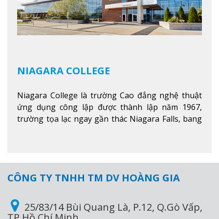
NIAGARA COLLEGE
Niagara College là trường Cao đẳng nghệ thuật
ứng dụng công lập được thành lập năm 1967,
trường tọa lạc ngay gần thác Niagara Falls, bang
Ontario, Canada, đây là thác nước nổi tiếng nhất
thế giới với 16 triệu khách du lịch mỗi năm.
Xem
thêm
CÔNG TY TNHH TM DV HOÀNG GIA
25/83/14 Bùi Quang Là, P.12, Q.Gò Vấp,
TP Hồ Chí Minh