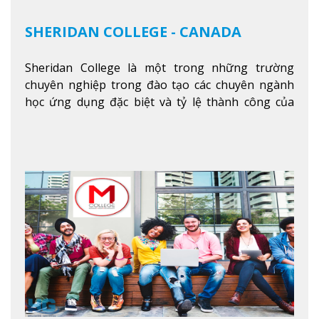
SHERIDAN COLLEGE - CANADA
Sheridan College là một trong những trường
chuyên nghiệp trong đào tạo các chuyên ngành
học ứng dụng đặc biệt và tỷ lệ thành công của
sinh viên tốt nghiệp rất cao tại Canada. Trường
nằm ở vị trí hàng đầu trong việc giảng dạy chương
trình giáo dục dựa trên các kỹ năng tích hợp lý
thuyết với ứng dụng, chuẩn bị cho sinh viên vào
các công việc của nghệ thuật thị giác và biểu diễn,
kinh doanh, các dịch vụ cộng đồng và ngành nghề
kỹ thuật.
Xem thêm