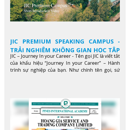
JIC PREMIUM SPEAKING CAMPUS -
TRẢI NGHIỆM KHÔNG GIAN HỌC TẬP
JIC – Journey In your Career - Tên gọi JIC là viết tắt
5 SAO TẠI BAGUIO
của khẩu hiệu “Journey In your Career” – Hành
trình sự nghiệp của bạn. Như chính tên gọi, sứ
mệnh của JIC là mở ra hành trình vươn tầm thế
giới trong sự nghiệp của bạn thông qua giáo dục
tiếng Anh chất lượng cao.
Xem thêm