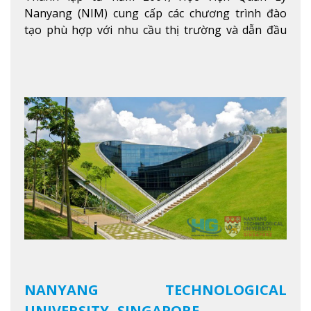
Nanyang (NIM) cung cấp các chương trình đào
tạo phù hợp với nhu cầu thị trường và dẫn đầu
trong khu vực. Tại NIM, “Nuôi Dưỡng hôm nay
cho ngày mai” với văn hóa lấy sinh viên làm trung
tâm, NIM cung cấp các chương trình giảng dạy,
học tập và nghiên cứu chất lượng nhằm nâng cao
kỹ năng, kiến thức và năng lực của sinh viên và các
đối tác của trường
Xem thêm
NANYANG TECHNOLOGICAL
UNIVERSITY -SINGAPORE