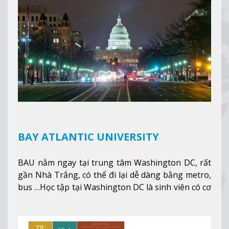
thêm
BAY ATLANTIC UNIVERSITY
BAU nằm ngay tại trung tâm Washington DC, rất
gần Nhà Trắng, có thể đi lại dễ dàng bằng metro,
bus …Học tập tại Washington DC là sinh viên có cơ
hội học tập tại - số #1 nền kinh tế tốt nhất, #5
thành phố tốt nhất cho giới trẻ làm việc chuyên
nghiệp ở Mỹ, #7 thành phố an toàn nhất trên Thế