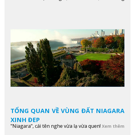
diện tích của trường)
Xem thêm
TỔNG QUAN VỀ VÙNG ĐẤT NIAGARA
XINH ĐẸP
"Niagara", cái tên nghe vừa lạ vừa quen!
Xem thêm