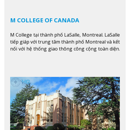
M COLLEGE OF CANADA
M College tại thành phố LaSalle, Montreal. LaSalle
tiếp giáp với trung tâm thành phố Montreal và kết
nối với hệ thống giao thông công cộng toàn diện.
Học sinh sẽ học trong một khuôn viên sôi động và
thú vị trong một khu vực đa văn hóa của thành
phố. Khuôn viên của trường không chỉ là một loạt
các lớp học - trường có phòng sinh viên rộng rãi
được trang bị các trạm sạc điện thoại di động,
không gian xanh để sinh viên tận hưởng và đỗ xe
tại chỗ. Bên kia đường các trung tâm mua sắm lớn
được bao quanh bởi nhiều doanh nghiệp nhỏ, M
College of Canada sẽ mang đến cho sinh viên cơ
hội trải nghiệm những điều tốt nhất mà thành
phố Montreal mang lại.
Xem thêm