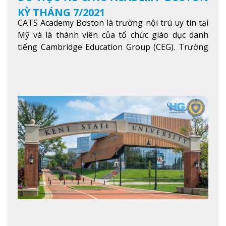
KỲ THÁNG 7/2021
CATS Academy Boston là trường nội trú uy tín tại
Mỹ và là thành viên của tổ chức giáo dục danh
tiếng Cambridge Education Group (CEG). Trường
là con đường thuận lợi nhất dành cho các học sinh
Việt Nam muốn chuyển tiếp vào các trường Đại
học hàng đầu tại Mỹ như Harvard, Yale, MIT…
Xem
thêm