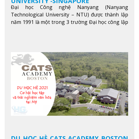
UNIVERSITY -SINGAPORE
Đại học Công nghệ Nanyang (Nanyang
Technological University – NTU) được thành lập
năm 1991 là một trong 3 trường Đại học công lập
danh tiếng nhất Singapore. Đúng với tên gọi của
mình, NTU có thế mạnh trong các lĩnh vực giảng
dạy và nghiên cứu Khoa học, Công nghệ, Kỹ thuật,
Khoa học máy tính…Trường cũng được bình chọn
là một trong những ngôi trường đáng học nhất
trong khu vực các nước ASEAN và Châu Á.
Xem
thêm
DU HỌC HÈ CATS ACADEMY BOSTON