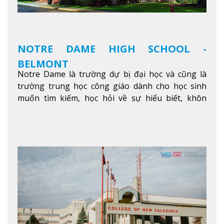
NOTRE DAME HIGH SCHOOL -
BELMONT
Notre Dame là trường dự bị đại học và cũng là
trường trung học công giáo dành cho học sinh
muốn tìm kiếm, học hỏi về sự hiểu biết, khôn
ngoan và phát triển như các nhà lãnh đạo, muốn
sống theo gương mẫu Đức Ki-tô để phục vụ cho
người khác.
Xem thêm