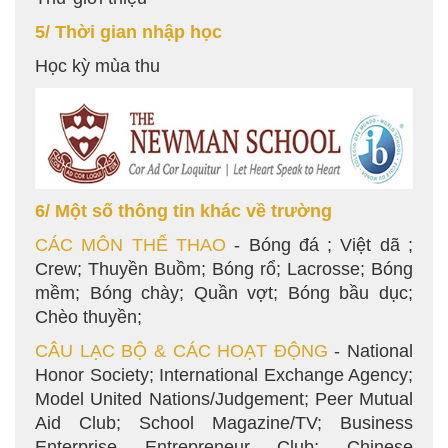
5/ Thời gian nhập học
Học kỳ mùa thu
6/ Một số thông tin khác về trường
CÁC MÔN THỂ THAO
- Bóng đá ; Việt dã ;
Crew; Thuyền Buồm; Bóng rổ; Lacrosse; Bóng
mềm; Bóng chày; Quần vợt; Bóng bầu dục;
Chèo thuyền;
CÂU LẠC BỘ & CÁC HOẠT ĐỘNG
- National
Honor Society; International Exchange Agency;
Model United Nations/Judgement; Peer Mutual
Aid Club; School Magazine/TV; Business
Enterprise Entrepreneur Club; Chinese