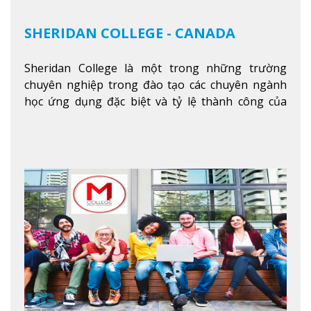
SHERIDAN COLLEGE - CANADA
Sheridan College là một trong những trường
chuyên nghiệp trong đào tạo các chuyên ngành
học ứng dụng đặc biệt và tỷ lệ thành công của
sinh viên tốt nghiệp rất cao tại Canada. Trường
nằm ở vị trí hàng đầu trong việc giảng dạy chương
trình giáo dục dựa trên các kỹ năng tích hợp lý
thuyết với ứng dụng, chuẩn bị cho sinh viên vào
các công việc của nghệ thuật thị giác và biểu diễn,
kinh doanh, các dịch vụ cộng đồng và ngành nghề
kỹ thuật.
Xem thêm