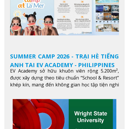
SUMMER CAMP 2026 - TRẠI HÈ TIẾNG
ANH TẠI EV ACADEMY - PHILIPPINES
EV Academy sở hữu khuôn viên rộng 5.200m²,
được xây dựng theo tiêu chuẩn “School & Resort”
khép kín, mang đến không gian học tập tiện nghi
và thoải mái. Học viên có thể tận hưởng các tiện
ích hiện đạ
Xem thêm