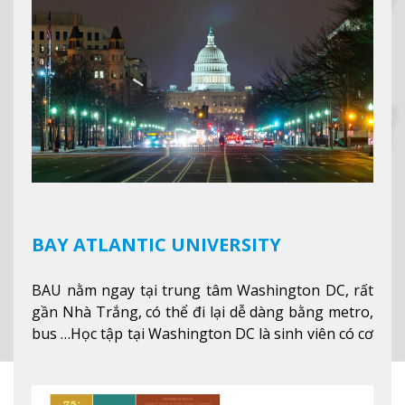
thêm
BAY ATLANTIC UNIVERSITY
BAU nằm ngay tại trung tâm Washington DC, rất
gần Nhà Trắng, có thể đi lại dễ dàng bằng metro,
bus …Học tập tại Washington DC là sinh viên có cơ
hội học tập tại - số #1 nền kinh tế tốt nhất, #5
thành phố tốt nhất cho giới trẻ làm việc chuyên
nghiệp ở Mỹ, #7 thành phố an toàn nhất trên Thế