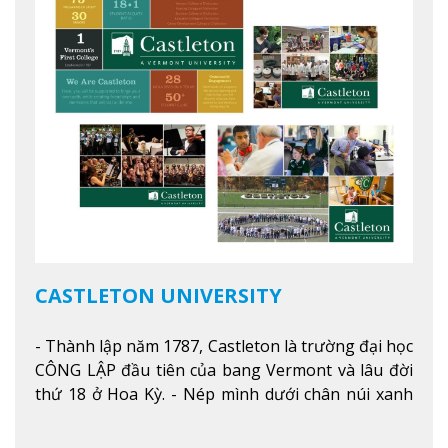
giới.
Xem thêm
CASTLETON UNIVERSITY
- Thành lập năm 1787, Castleton là trường đại học
CÔNG LẬP đầu tiên của bang Vermont và lâu đời
thứ 18 ở Hoa Kỳ. - Nép mình dưới chân núi xanh
mướt của Green Mountains, khuôn viên Castleton
mang đến một cái nhìn toàn cảnh về mọi mùa