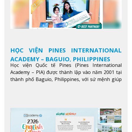
HỌC VIỆN PINES INTERNATIONAL
ACADEMY – BAGUIO, PHILIPPINES
Học viện Quốc tế Pines (Pines International
Academy – PIA) được thành lập vào năm 2001 tại
thành phố Baguio, Philippines, với sứ mệnh giúp
học viên từ khắp nơi trên thế giới nâng cao trình
độ tiếng Anh và đạt được mục tiêu học tập, công
việc.
Xem thêm