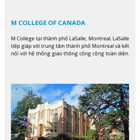
M COLLEGE OF CANADA
M College tại thành phố LaSalle, Montreal. LaSalle
tiếp giáp với trung tâm thành phố Montreal và kết
nối với hệ thống giao thông công cộng toàn diện.
Học sinh sẽ học trong một khuôn viên sôi động và
thú vị trong một khu vực đa văn hóa của thành
phố. Khuôn viên của trường không chỉ là một loạt
các lớp học - trường có phòng sinh viên rộng rãi
được trang bị các trạm sạc điện thoại di động,
không gian xanh để sinh viên tận hưởng và đỗ xe
tại chỗ. Bên kia đường các trung tâm mua sắm lớn
được bao quanh bởi nhiều doanh nghiệp nhỏ, M
College of Canada sẽ mang đến cho sinh viên cơ
hội trải nghiệm những điều tốt nhất mà thành
phố Montreal mang lại.
Xem thêm