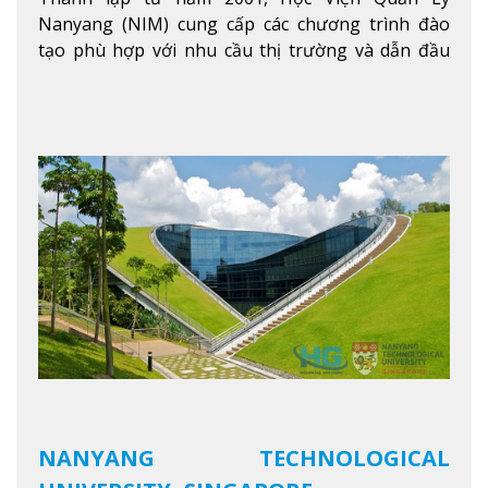
Nanyang (NIM) cung cấp các chương trình đào
tạo phù hợp với nhu cầu thị trường và dẫn đầu
trong khu vực. Tại NIM, “Nuôi Dưỡng hôm nay
cho ngày mai” với văn hóa lấy sinh viên làm trung
tâm, NIM cung cấp các chương trình giảng dạy,
học tập và nghiên cứu chất lượng nhằm nâng cao
kỹ năng, kiến thức và năng lực của sinh viên và các
đối tác của trường
Xem thêm
NANYANG TECHNOLOGICAL