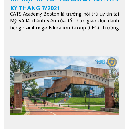
KỲ THÁNG 7/2021
CATS Academy Boston là trường nội trú uy tín tại
Mỹ và là thành viên của tổ chức giáo dục danh
tiếng Cambridge Education Group (CEG). Trường
là con đường thuận lợi nhất dành cho các học sinh
Việt Nam muốn chuyển tiếp vào các trường Đại
học hàng đầu tại Mỹ như Harvard, Yale, MIT…
Xem
thêm