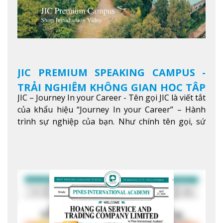
JIC PREMIUM SPEAKING CAMPUS -
TRẢI NGHIỆM KHÔNG GIAN HỌC TẬP
JIC – Journey In your Career - Tên gọi JIC là viết tắt
5 SAO TẠI BAGUIO
của khẩu hiệu “Journey In your Career” – Hành
trình sự nghiệp của bạn. Như chính tên gọi, sứ
mệnh của JIC là mở ra hành trình vươn tầm thế
giới trong sự nghiệp của bạn thông qua giáo dục
tiếng Anh chất lượng cao.
Xem thêm