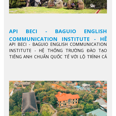
API BECI - BAGUIO ENGLISH
COMMUNICATION INSTITUTE - HỆ
API BECI - BAGUIO ENGLISH COMMUNICATION
THỐNG TRƯỜNG ĐÀO TẠO TIẾNG
INSTITUTE - HỆ THỐNG TRƯỜNG ĐÀO TẠO
ANH CHUẨN QUỐC TẾ
TIẾNG ANH CHUẨN QUỐC TẾ VỚI LỘ TRÌNH CÁ
NHÂN HÓA, KỶ LUẬT CAO VÀ HIỆU QUẢ THỰC TẾ
Xem thêm