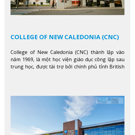
COLLEGE OF NEW CALEDONIA (CNC)
College of New Caledonia (CNC) thành lập vào
năm 1969, là một học viện giáo dục công lập sau
trung học, được tài trợ bởi chính phủ tỉnh British
Columbia. Trường cung cấp cho sinh viên một nền
tảng giáo dục Canada thật sự, cung cấp hơn 80
chuyên ngành hai năm đầu đại học và hơn 30
chương trình cao đẳng và chứng chỉ trong lĩnh
vực kinh doanh, khoa học y tế và các chương trình
nghề.
Xem thêm