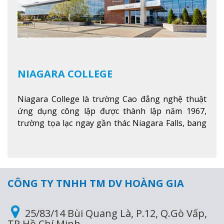
NIAGARA COLLEGE
Niagara College là trường Cao đẳng nghệ thuật
ứng dụng công lập được thành lập năm 1967,
trường tọa lạc ngay gần thác Niagara Falls, bang
Ontario, Canada, đây là thác nước nổi tiếng nhất
thế giới với 16 triệu khách du lịch mỗi năm.
Xem
thêm
CÔNG TY TNHH TM DV HOÀNG GIA
25/83/14 Bùi Quang Là, P.12, Q.Gò Vấp,
TP Hồ Chí Minh