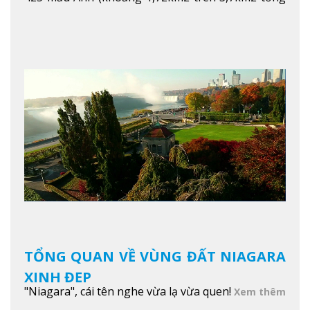
diện tích của trường)
Xem thêm
TỔNG QUAN VỀ VÙNG ĐẤT NIAGARA
XINH ĐẸP
"Niagara", cái tên nghe vừa lạ vừa quen!
Xem thêm