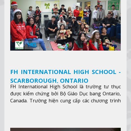
FH INTERNATIONAL HIGH SCHOOL -
SCARBOROUGH, ONTARIO
FH International High School là trường tư thục
được kiểm chứng bởi Bộ Giáo Dục bang Ontario,
Canada. Trường hiện cung cấp các chương trình
giảng dạy hệ trung học phổ thông từ lớp 9 đến
lớp 12, trại hè và các lớp bồi dưỡng anh văn nhằm
hỗ trợ du học sinh dễ dàng tiếp cận và hòa nhập
nhanh chóng môi trường học tại Canada.
Xem