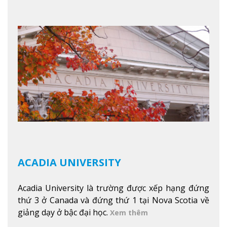
trong năm. Từ việc ngắm nhìn mùa thu phía sườn
núi xa xa và chinh phục tuyết rơi trong khu trượt
tuyết của trường, sinh viên có thể thưởng thức vẻ
đẹp tự nhiên của Vermont từ mọi góc trong
khuôn viên trường.
Xem thêm
ACADIA UNIVERSITY
Acadia University là trường được xếp hạng đứng
thứ 3 ở Canada và đứng thứ 1 tại Nova Scotia về
giảng dạy ở bậc đại học.
Xem thêm