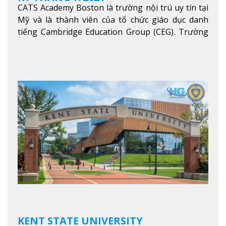
CATS Academy Boston là trường nội trú uy tín tại
Mỹ và là thành viên của tổ chức giáo dục danh
tiếng Cambridge Education Group (CEG). Trường
là con đường thuận lợi nhất dành cho các học sinh
Việt Nam muốn chuyển tiếp vào các trường Đại
học hàng đầu tại Mỹ như Harvard, Yale, MIT…
Xem
thêm
KENT STATE UNIVERSITY