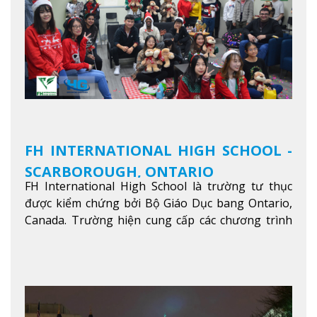
FH INTERNATIONAL HIGH SCHOOL -
SCARBOROUGH, ONTARIO
FH International High School là trường tư thục
được kiểm chứng bởi Bộ Giáo Dục bang Ontario,
Canada. Trường hiện cung cấp các chương trình
giảng dạy hệ trung học phổ thông từ lớp 9 đến
lớp 12, trại hè và các lớp bồi dưỡng anh văn nhằm
hỗ trợ du học sinh dễ dàng tiếp cận và hòa nhập
nhanh chóng môi trường học tại Canada.
Xem
thêm