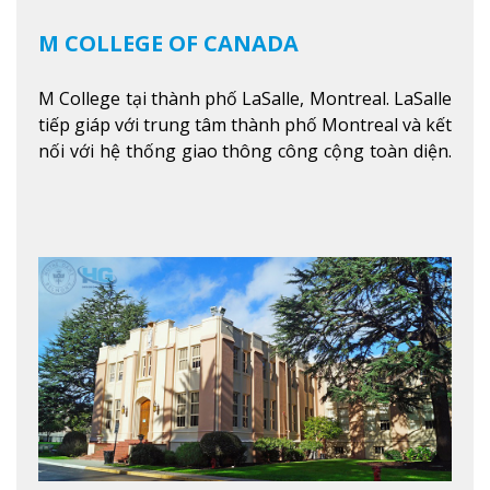
M COLLEGE OF CANADA
M College tại thành phố LaSalle, Montreal. LaSalle
tiếp giáp với trung tâm thành phố Montreal và kết
nối với hệ thống giao thông công cộng toàn diện.
Học sinh sẽ học trong một khuôn viên sôi động và
thú vị trong một khu vực đa văn hóa của thành
phố. Khuôn viên của trường không chỉ là một loạt
các lớp học - trường có phòng sinh viên rộng rãi
được trang bị các trạm sạc điện thoại di động,
không gian xanh để sinh viên tận hưởng và đỗ xe
tại chỗ. Bên kia đường các trung tâm mua sắm lớn
được bao quanh bởi nhiều doanh nghiệp nhỏ, M
College of Canada sẽ mang đến cho sinh viên cơ
hội trải nghiệm những điều tốt nhất mà thành
phố Montreal mang lại.
Xem thêm