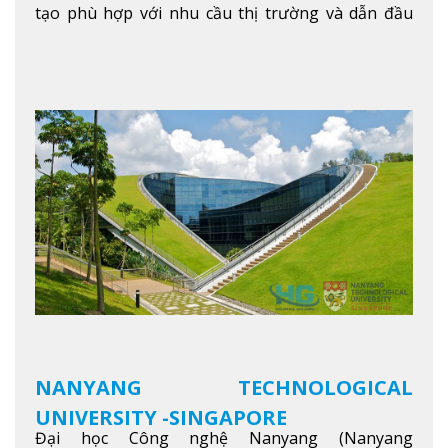
tạo phù hợp với nhu cầu thị trường và dẫn đầu
trong khu vực. Tại NIM, “Nuôi Dưỡng hôm nay
cho ngày mai” với văn hóa lấy sinh viên làm trung
tâm, NIM cung cấp các chương trình giảng dạy,
học tập và nghiên cứu chất lượng nhằm nâng cao
kỹ năng, kiến thức và năng lực của sinh viên và các
đối tác của trường
Xem thêm
NANYANG TECHNOLOGICAL
UNIVERSITY -SINGAPORE
Đại học Công nghệ Nanyang (Nanyang