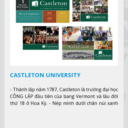
CASTLETON UNIVERSITY
- Thành lập năm 1787, Castleton là trường đại học
CÔNG LẬP đầu tiên của bang Vermont và lâu đời
thứ 18 ở Hoa Kỳ. - Nép mình dưới chân núi xanh
mướt của Green Mountains, khuôn viên Castleton
mang đến một cái nhìn toàn cảnh về mọi mùa
trong năm. Từ việc ngắm nhìn mùa thu phía sườn