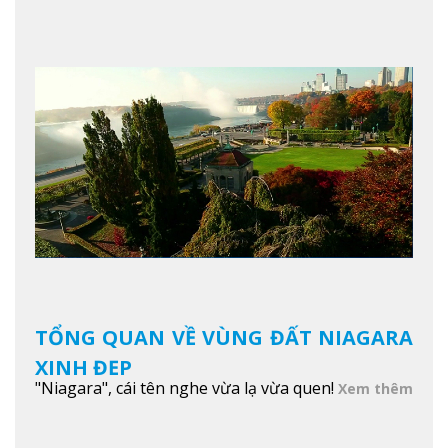
TỔNG QUAN VỀ VÙNG ĐẤT NIAGARA
XINH ĐẸP
"Niagara", cái tên nghe vừa lạ vừa quen!
Xem thêm