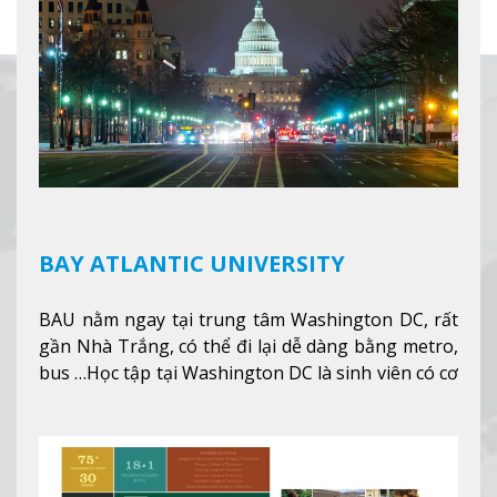
BAY ATLANTIC UNIVERSITY
BAU nằm ngay tại trung tâm Washington DC, rất
gần Nhà Trắng, có thể đi lại dễ dàng bằng metro,
bus …Học tập tại Washington DC là sinh viên có cơ
hội học tập tại - số #1 nền kinh tế tốt nhất, #5
thành phố tốt nhất cho giới trẻ làm việc chuyên
nghiệp ở Mỹ, #7 thành phố an toàn nhất trên Thế
giới.
Xem thêm