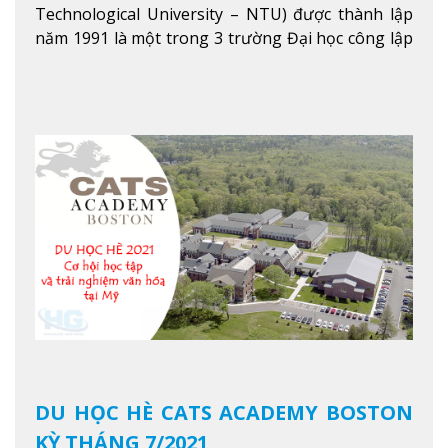
Technological University – NTU) được thành lập
năm 1991 là một trong 3 trường Đại học công lập
danh tiếng nhất Singapore. Đúng với tên gọi của
mình, NTU có thế mạnh trong các lĩnh vực giảng
dạy và nghiên cứu Khoa học, Công nghệ, Kỹ thuật,
Khoa học máy tính…Trường cũng được bình chọn
là một trong những ngôi trường đáng học nhất
trong khu vực các nước ASEAN và Châu Á.
Xem
thêm
DU HỌC HÈ CATS ACADEMY BOSTON
KỲ THÁNG 7/2021