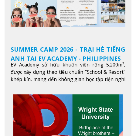
SUMMER CAMP 2026 - TRẠI HÈ TIẾNG
ANH TẠI EV ACADEMY - PHILIPPINES
EV Academy sở hữu khuôn viên rộng 5.200m²,
được xây dựng theo tiêu chuẩn “School & Resort”
khép kín, mang đến không gian học tập tiện nghi
và thoải mái. Học viên có thể tận hưởng các tiện
ích hiện đạ
Xem thêm