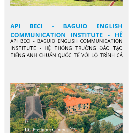
API BECI - BAGUIO ENGLISH
COMMUNICATION INSTITUTE - HỆ
API BECI - BAGUIO ENGLISH COMMUNICATION
THỐNG TRƯỜNG ĐÀO TẠO TIẾNG
INSTITUTE - HỆ THỐNG TRƯỜNG ĐÀO TẠO
ANH CHUẨN QUỐC TẾ
TIẾNG ANH CHUẨN QUỐC TẾ VỚI LỘ TRÌNH CÁ
NHÂN HÓA, KỶ LUẬT CAO VÀ HIỆU QUẢ THỰC TẾ
Xem thêm