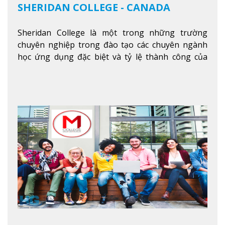
SHERIDAN COLLEGE - CANADA
Sheridan College là một trong những trường
chuyên nghiệp trong đào tạo các chuyên ngành
học ứng dụng đặc biệt và tỷ lệ thành công của
sinh viên tốt nghiệp rất cao tại Canada. Trường
nằm ở vị trí hàng đầu trong việc giảng dạy chương
trình giáo dục dựa trên các kỹ năng tích hợp lý
thuyết với ứng dụng, chuẩn bị cho sinh viên vào
các công việc của nghệ thuật thị giác và biểu diễn,
kinh doanh, các dịch vụ cộng đồng và ngành nghề
kỹ thuật.
Xem thêm