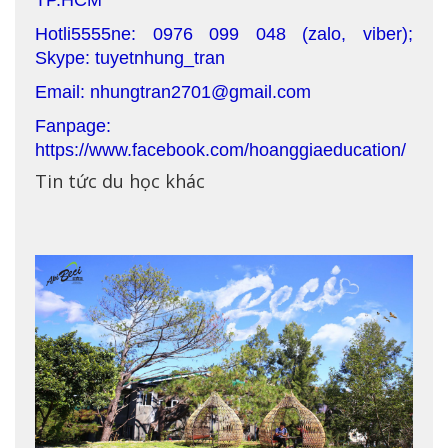
TP.HCM
Hotli5555ne: 0976 099 048 (zalo, viber);
Skype: tuyetnhung_tran
Email: nhungtran2701@gmail.com
Fanpage:
https://www.facebook.com/hoanggiaeducation/
Tin tức du học khác