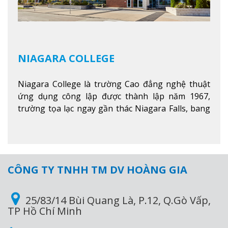
NIAGARA COLLEGE
Niagara College là trường Cao đẳng nghệ thuật
ứng dụng công lập được thành lập năm 1967,
trường tọa lạc ngay gần thác Niagara Falls, bang
Ontario, Canada, đây là thác nước nổi tiếng nhất
thế giới với 16 triệu khách du lịch mỗi năm.
Xem
thêm
CÔNG TY TNHH TM DV HOÀNG GIA
25/83/14 Bùi Quang Là, P.12, Q.Gò Vấp,
TP Hồ Chí Minh