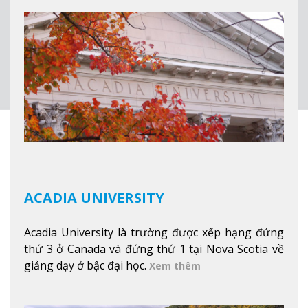
núi xa xa và chinh phục tuyết rơi trong khu trượt
tuyết của trường, sinh viên có thể thưởng thức vẻ
đẹp tự nhiên của Vermont từ mọi góc trong
khuôn viên trường.
Xem thêm
ACADIA UNIVERSITY
Acadia University là trường được xếp hạng đứng
thứ 3 ở Canada và đứng thứ 1 tại Nova Scotia về
giảng dạy ở bậc đại học.
Xem thêm