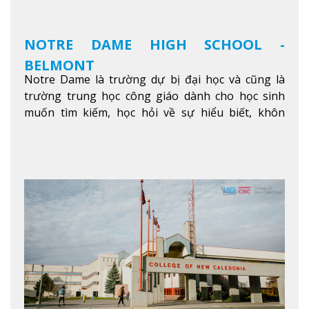
NOTRE DAME HIGH SCHOOL -
BELMONT
Notre Dame là trường dự bị đại học và cũng là
trường trung học công giáo dành cho học sinh
muốn tìm kiếm, học hỏi về sự hiểu biết, khôn
ngoan và phát triển như các nhà lãnh đạo, muốn
sống theo gương mẫu Đức Ki-tô để phục vụ cho
người khác.
Xem thêm