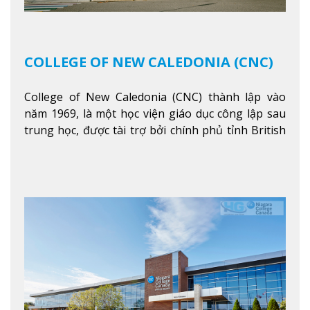
COLLEGE OF NEW CALEDONIA (CNC)
College of New Caledonia (CNC) thành lập vào
năm 1969, là một học viện giáo dục công lập sau
trung học, được tài trợ bởi chính phủ tỉnh British
Columbia. Trường cung cấp cho sinh viên một nền
tảng giáo dục Canada thật sự, cung cấp hơn 80
chuyên ngành hai năm đầu đại học và hơn 30
chương trình cao đẳng và chứng chỉ trong lĩnh
vực kinh doanh, khoa học y tế và các chương trình
nghề.
Xem thêm