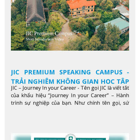
JIC PREMIUM SPEAKING CAMPUS -
TRẢI NGHIỆM KHÔNG GIAN HỌC TẬP
JIC – Journey In your Career - Tên gọi JIC là viết tắt
5 SAO TẠI BAGUIO
của khẩu hiệu “Journey In your Career” – Hành
trình sự nghiệp của bạn. Như chính tên gọi, sứ
mệnh của JIC là mở ra hành trình vươn tầm thế
giới trong sự nghiệp của bạn thông qua giáo dục
tiếng Anh chất lượng cao.
Xem thêm