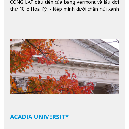
CÔNG LẬP đầu tiên của bang Vermont và lâu đời
thứ 18 ở Hoa Kỳ. - Nép mình dưới chân núi xanh
mướt của Green Mountains, khuôn viên Castleton
mang đến một cái nhìn toàn cảnh về mọi mùa
trong năm. Từ việc ngắm nhìn mùa thu phía sườn
núi xa xa và chinh phục tuyết rơi trong khu trượt
tuyết của trường, sinh viên có thể thưởng thức vẻ
đẹp tự nhiên của Vermont từ mọi góc trong
khuôn viên trường.
Xem thêm
ACADIA UNIVERSITY