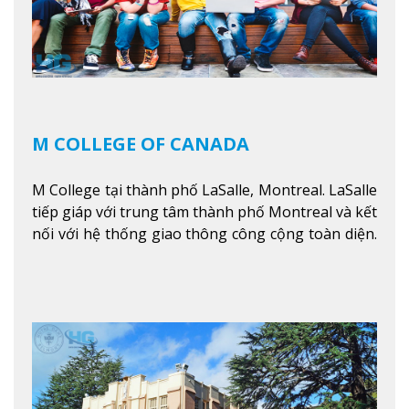
M COLLEGE OF CANADA
M College tại thành phố LaSalle, Montreal. LaSalle
tiếp giáp với trung tâm thành phố Montreal và kết
nối với hệ thống giao thông công cộng toàn diện.
Học sinh sẽ học trong một khuôn viên sôi động và
thú vị trong một khu vực đa văn hóa của thành
phố. Khuôn viên của trường không chỉ là một loạt
các lớp học - trường có phòng sinh viên rộng rãi
được trang bị các trạm sạc điện thoại di động,
không gian xanh để sinh viên tận hưởng và đỗ xe
tại chỗ. Bên kia đường các trung tâm mua sắm lớn