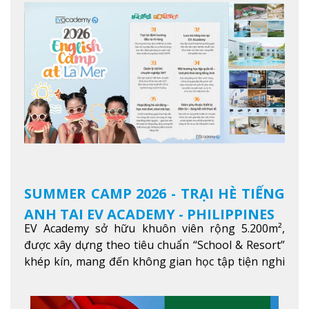
SUMMER CAMP 2026 - TRẠI HÈ TIẾNG
ANH TẠI EV ACADEMY - PHILIPPINES
EV Academy sở hữu khuôn viên rộng 5.200m²,
được xây dựng theo tiêu chuẩn “School & Resort”
khép kín, mang đến không gian học tập tiện nghi
và thoải mái. Học viên có thể tận hưởng các tiện
ích hiện đạ
Xem thêm