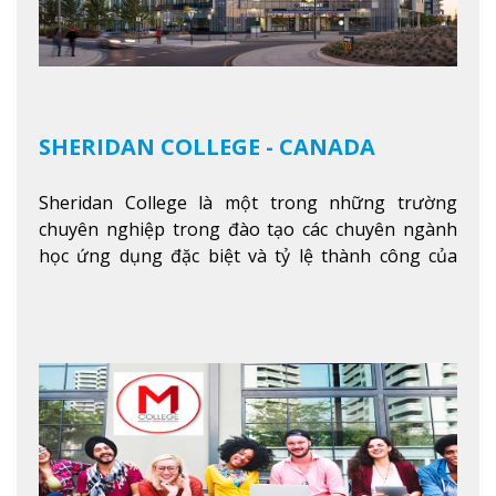
SHERIDAN COLLEGE - CANADA
Sheridan College là một trong những trường
chuyên nghiệp trong đào tạo các chuyên ngành
học ứng dụng đặc biệt và tỷ lệ thành công của
sinh viên tốt nghiệp rất cao tại Canada. Trường
nằm ở vị trí hàng đầu trong việc giảng dạy chương
trình giáo dục dựa trên các kỹ năng tích hợp lý
thuyết với ứng dụng, chuẩn bị cho sinh viên vào
các công việc của nghệ thuật thị giác và biểu diễn,
kinh doanh, các dịch vụ cộng đồng và ngành nghề
kỹ thuật.
Xem thêm