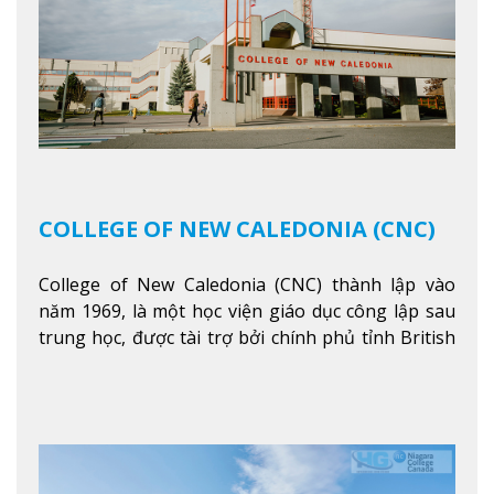
COLLEGE OF NEW CALEDONIA (CNC)
College of New Caledonia (CNC) thành lập vào
năm 1969, là một học viện giáo dục công lập sau
trung học, được tài trợ bởi chính phủ tỉnh British
Columbia. Trường cung cấp cho sinh viên một nền
tảng giáo dục Canada thật sự, cung cấp hơn 80
chuyên ngành hai năm đầu đại học và hơn 30
chương trình cao đẳng và chứng chỉ trong lĩnh
vực kinh doanh, khoa học y tế và các chương trình