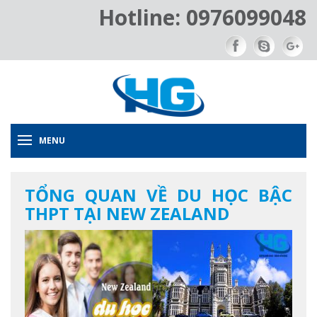
Hotline: 0976099048
MENU
TỔNG QUAN VỀ DU HỌC BẬC
THPT TẠI NEW ZEALAND