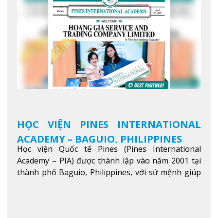
HỌC VIỆN PINES INTERNATIONAL
ACADEMY – BAGUIO, PHILIPPINES
Học viện Quốc tế Pines (Pines International
Academy – PIA) được thành lập vào năm 2001 tại
thành phố Baguio, Philippines, với sứ mệnh giúp
học viên từ khắp nơi trên thế giới nâng cao trình
độ tiếng Anh và đạt được mục tiêu học tập, công
việc.
Xem thêm