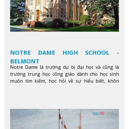
được bao quanh bởi nhiều doanh nghiệp nhỏ, M
College of Canada sẽ mang đến cho sinh viên cơ
hội trải nghiệm những điều tốt nhất mà thành
phố Montreal mang lại.
Xem thêm
NOTRE DAME HIGH SCHOOL -
BELMONT
Notre Dame là trường dự bị đại học và cũng là
trường trung học công giáo dành cho học sinh
muốn tìm kiếm, học hỏi về sự hiểu biết, khôn
ngoan và phát triển như các nhà lãnh đạo, muốn
sống theo gương mẫu Đức Ki-tô để phục vụ cho
người khác.
Xem thêm