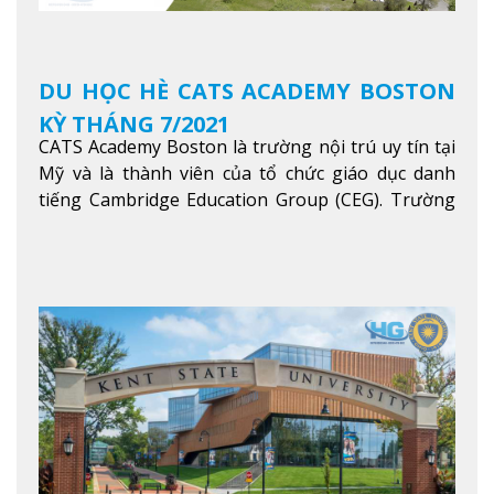
DU HỌC HÈ CATS ACADEMY BOSTON
KỲ THÁNG 7/2021
CATS Academy Boston là trường nội trú uy tín tại
Mỹ và là thành viên của tổ chức giáo dục danh
tiếng Cambridge Education Group (CEG). Trường
là con đường thuận lợi nhất dành cho các học sinh
Việt Nam muốn chuyển tiếp vào các trường Đại
học hàng đầu tại Mỹ như Harvard, Yale, MIT…
Xem
thêm