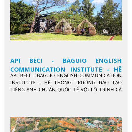
API BECI - BAGUIO ENGLISH
COMMUNICATION INSTITUTE - HỆ
API BECI - BAGUIO ENGLISH COMMUNICATION
THỐNG TRƯỜNG ĐÀO TẠO TIẾNG
INSTITUTE - HỆ THỐNG TRƯỜNG ĐÀO TẠO
ANH CHUẨN QUỐC TẾ
TIẾNG ANH CHUẨN QUỐC TẾ VỚI LỘ TRÌNH CÁ
NHÂN HÓA, KỶ LUẬT CAO VÀ HIỆU QUẢ THỰC TẾ
Xem thêm