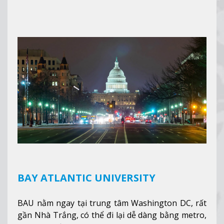
giảng dạy hệ trung học phổ thông từ lớp 9 đến
lớp 12, trại hè và các lớp bồi dưỡng anh văn nhằm
hỗ trợ du học sinh dễ dàng tiếp cận và hòa nhập
nhanh chóng môi trường học tại Canada.
Xem
thêm
BAY ATLANTIC UNIVERSITY
BAU nằm ngay tại trung tâm Washington DC, rất
gần Nhà Trắng, có thể đi lại dễ dàng bằng metro,