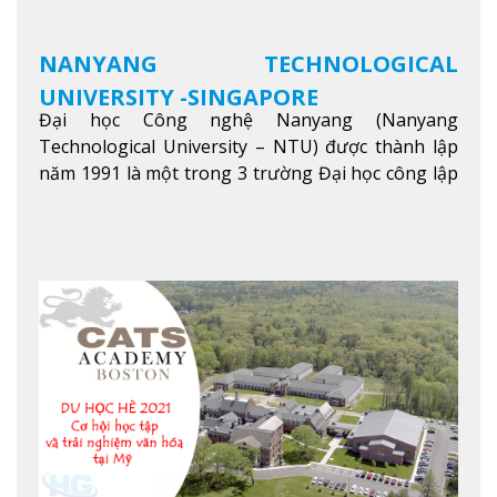
NANYANG TECHNOLOGICAL
UNIVERSITY -SINGAPORE
Đại học Công nghệ Nanyang (Nanyang
Technological University – NTU) được thành lập
năm 1991 là một trong 3 trường Đại học công lập
danh tiếng nhất Singapore. Đúng với tên gọi của
mình, NTU có thế mạnh trong các lĩnh vực giảng
dạy và nghiên cứu Khoa học, Công nghệ, Kỹ thuật,
Khoa học máy tính…Trường cũng được bình chọn
là một trong những ngôi trường đáng học nhất
trong khu vực các nước ASEAN và Châu Á.
Xem
thêm