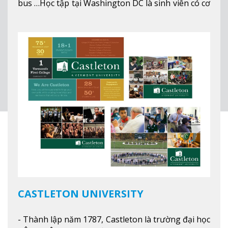
bus …Học tập tại Washington DC là sinh viên có cơ
hội học tập tại - số #1 nền kinh tế tốt nhất, #5
thành phố tốt nhất cho giới trẻ làm việc chuyên
nghiệp ở Mỹ, #7 thành phố an toàn nhất trên Thế
giới.
Xem thêm
CASTLETON UNIVERSITY
- Thành lập năm 1787, Castleton là trường đại học