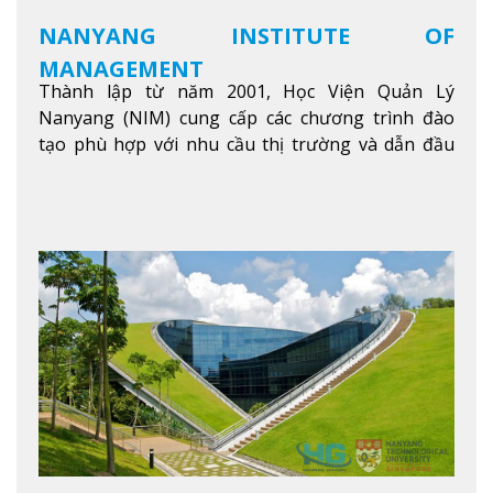
NANYANG INSTITUTE OF
MANAGEMENT
Thành lập từ năm 2001, Học Viện Quản Lý
Nanyang (NIM) cung cấp các chương trình đào
tạo phù hợp với nhu cầu thị trường và dẫn đầu
trong khu vực. Tại NIM, “Nuôi Dưỡng hôm nay
cho ngày mai” với văn hóa lấy sinh viên làm trung
tâm, NIM cung cấp các chương trình giảng dạy,
học tập và nghiên cứu chất lượng nhằm nâng cao
kỹ năng, kiến thức và năng lực của sinh viên và các
đối tác của trường
Xem thêm