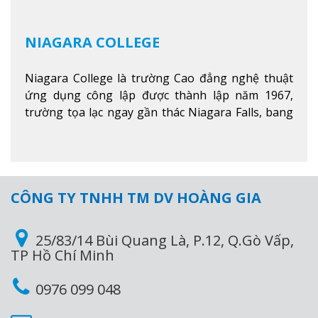
NIAGARA COLLEGE
Niagara College là trường Cao đẳng nghệ thuật
ứng dụng công lập được thành lập năm 1967,
trường tọa lạc ngay gần thác Niagara Falls, bang
Ontario, Canada, đây là thác nước nổi tiếng nhất
thế giới với 16 triệu khách du lịch mỗi năm.
Xem
thêm
CÔNG TY TNHH TM DV HOÀNG GIA
25/83/14 Bùi Quang Là, P.12, Q.Gò Vấp,
TP Hồ Chí Minh
0976 099 048