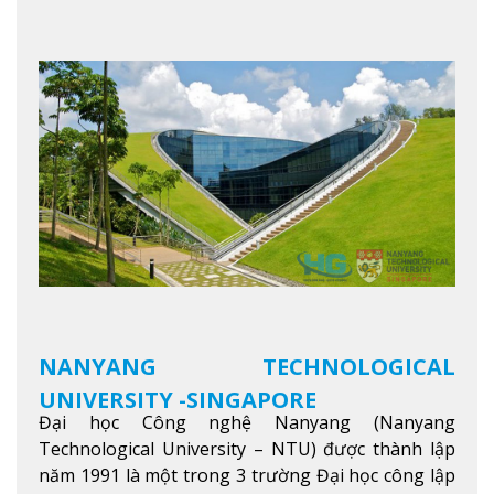
cho ngày mai” với văn hóa lấy sinh viên làm trung
tâm, NIM cung cấp các chương trình giảng dạy,
học tập và nghiên cứu chất lượng nhằm nâng cao
kỹ năng, kiến thức và năng lực của sinh viên và các
đối tác của trường
Xem thêm
NANYANG TECHNOLOGICAL
UNIVERSITY -SINGAPORE
Đại học Công nghệ Nanyang (Nanyang
Technological University – NTU) được thành lập
năm 1991 là một trong 3 trường Đại học công lập