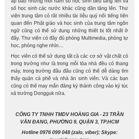
áp đảo nhưng mỗi năm số học sinh đều tăng lên và
số học sinh các nước khác cũng dần tăng lên. Thư
viện trung tâm có rât nhiều tài liệu quý nổi tiếng liên
quan đến Phật giáo và học sinh của trung tâm ngôn
ngữ cũng có thể sử dụng những thiết bị tốt nhất ở
đây. Thư viện có đầy đủ phòng Multimedia, phòng tự
học, phòng nghe nhìn…
Học viên có thể sử dụng tất cả các cơ sở vật chất có
trong trường như là trong mỗi tòa nhà đều có thang
máy, trong trường đâu đâu cũng có thể dễ dàng tìm
thấy quán cà phê và nhà ăn sinh viên. Và các bạn
cũng có thể may mắn đăng ký thành công vào ký túc
xá trường Dongguk nữa.
CÔNG TY TNHH TMDV HOÀNG GIA - 23 TRẦN
VĂN ĐANG, PHƯỜNG 9, QUẬN 3, TP.HCM
Hotline 0976 099 048 (zalo, viber); Skype: