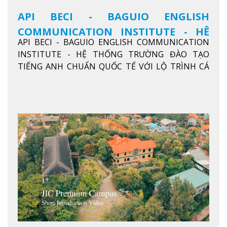
API BECI - BAGUIO ENGLISH
COMMUNICATION INSTITUTE - HỆ
API BECI - BAGUIO ENGLISH COMMUNICATION
THỐNG TRƯỜNG ĐÀO TẠO TIẾNG
INSTITUTE - HỆ THỐNG TRƯỜNG ĐÀO TẠO
ANH CHUẨN QUỐC TẾ
TIẾNG ANH CHUẨN QUỐC TẾ VỚI LỘ TRÌNH CÁ
NHÂN HÓA, KỶ LUẬT CAO VÀ HIỆU QUẢ THỰC TẾ
Xem thêm