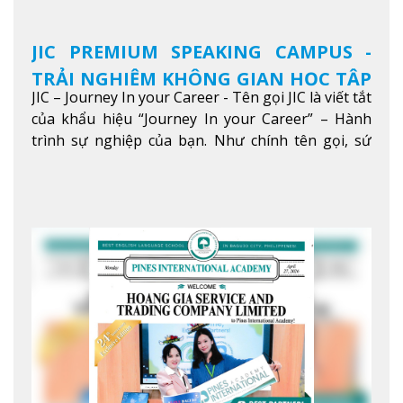
JIC PREMIUM SPEAKING CAMPUS -
TRẢI NGHIỆM KHÔNG GIAN HỌC TẬP
JIC – Journey In your Career - Tên gọi JIC là viết tắt
5 SAO TẠI BAGUIO
của khẩu hiệu “Journey In your Career” – Hành
trình sự nghiệp của bạn. Như chính tên gọi, sứ
mệnh của JIC là mở ra hành trình vươn tầm thế
giới trong sự nghiệp của bạn thông qua giáo dục
tiếng Anh chất lượng cao.
Xem thêm