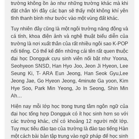
trường không ồn ào như những trường khác mà khi
đặt chân tới đây các bạn sẽ thấy một không khí yên
tĩnh thanh bình như bước vào một vùng đất khác.
Tuy nhiên đây cũng là một ngôi trường năng động và
cá tính, khoa điện ảnh và nghệ thuật biểu diễn của
trường là nơi xuất thân của rất nhiều ngôi sao K-POP
nổi tiếng. Có thể kể đến những cái tên rất quen thuộc
đại học Dongguk cựu sinh viên nổi bật như Yoona,
Seohyeon SNSD, Han Hyo Joo, Jeon Ji Hyeon, Lee
Seung Ki, T- ARA Eun Jeong, Han Seok Gyu,Lee
Jeong Jae, Go Hyeon Jeong, 4minute Ga yoon, Kim
Hye Soo, Park Min Yeong, Jo In Seong, Shin Min
Ah…
Hiện nay mỗi lớp học trong trung tâm ngôn ngữ của
đại học tổng hợp Dongguk có ít học sinh hơn so với
các trường khác, chỉ có khoảng 12 người một lớp.
Tuy mục tiêu đào tạo của trường là đào tạo tiếng Hàn
một cách bài bản tập trung vào ngữ pháp để học sinh