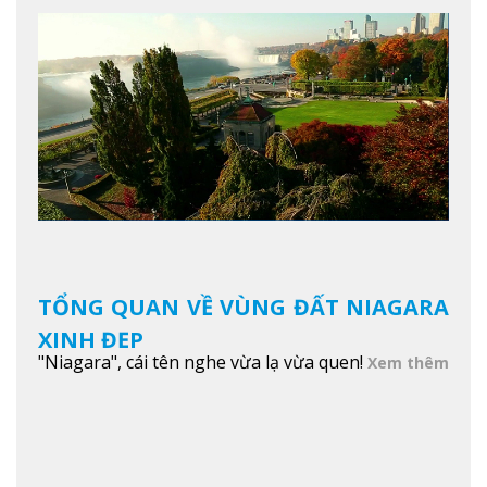
TỔNG QUAN VỀ VÙNG ĐẤT NIAGARA
XINH ĐẸP
"Niagara", cái tên nghe vừa lạ vừa quen!
Xem thêm