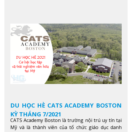
danh tiếng nhất Singapore. Đúng với tên gọi của
mình, NTU có thế mạnh trong các lĩnh vực giảng
dạy và nghiên cứu Khoa học, Công nghệ, Kỹ thuật,
Khoa học máy tính…Trường cũng được bình chọn
là một trong những ngôi trường đáng học nhất
trong khu vực các nước ASEAN và Châu Á.
Xem
thêm
DU HỌC HÈ CATS ACADEMY BOSTON
KỲ THÁNG 7/2021
CATS Academy Boston là trường nội trú uy tín tại
Mỹ và là thành viên của tổ chức giáo dục danh