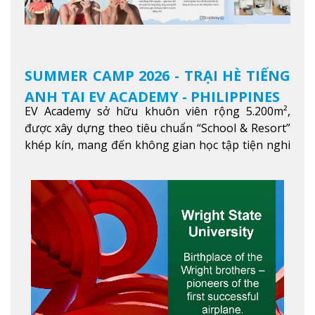
SUMMER CAMP 2026 - TRẠI HÈ TIẾNG
ANH TẠI EV ACADEMY - PHILIPPINES
EV Academy sở hữu khuôn viên rộng 5.200m²,
được xây dựng theo tiêu chuẩn “School & Resort”
khép kín, mang đến không gian học tập tiện nghi
và thoải mái. Học viên có thể tận hưởng các tiện
ích hiện đạ
Xem thêm