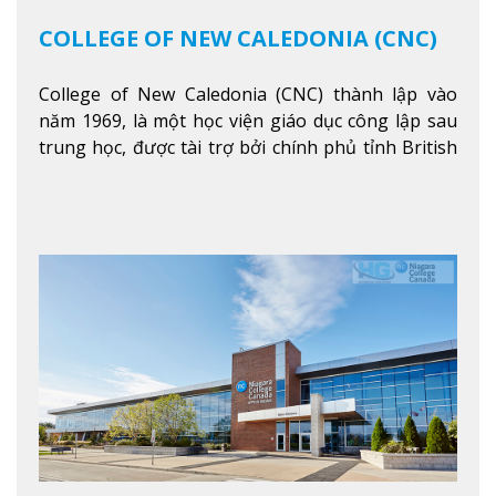
COLLEGE OF NEW CALEDONIA (CNC)
College of New Caledonia (CNC) thành lập vào
năm 1969, là một học viện giáo dục công lập sau
trung học, được tài trợ bởi chính phủ tỉnh British
Columbia. Trường cung cấp cho sinh viên một nền
tảng giáo dục Canada thật sự, cung cấp hơn 80
chuyên ngành hai năm đầu đại học và hơn 30
chương trình cao đẳng và chứng chỉ trong lĩnh
vực kinh doanh, khoa học y tế và các chương trình
nghề.
Xem thêm