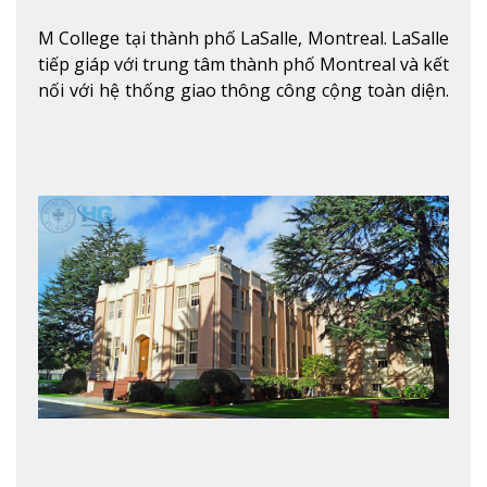
M College tại thành phố LaSalle, Montreal. LaSalle
tiếp giáp với trung tâm thành phố Montreal và kết
nối với hệ thống giao thông công cộng toàn diện.
Học sinh sẽ học trong một khuôn viên sôi động và
thú vị trong một khu vực đa văn hóa của thành
phố. Khuôn viên của trường không chỉ là một loạt
các lớp học - trường có phòng sinh viên rộng rãi
được trang bị các trạm sạc điện thoại di động,
không gian xanh để sinh viên tận hưởng và đỗ xe
tại chỗ. Bên kia đường các trung tâm mua sắm lớn
được bao quanh bởi nhiều doanh nghiệp nhỏ, M
College of Canada sẽ mang đến cho sinh viên cơ
hội trải nghiệm những điều tốt nhất mà thành
phố Montreal mang lại.
Xem thêm