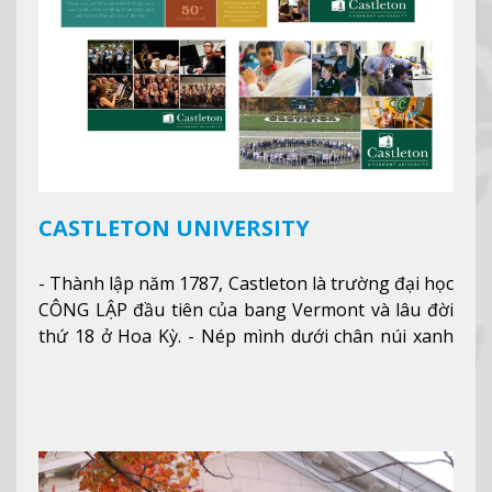
CASTLETON UNIVERSITY
- Thành lập năm 1787, Castleton là trường đại học
CÔNG LẬP đầu tiên của bang Vermont và lâu đời
thứ 18 ở Hoa Kỳ. - Nép mình dưới chân núi xanh
mướt của Green Mountains, khuôn viên Castleton
mang đến một cái nhìn toàn cảnh về mọi mùa
trong năm. Từ việc ngắm nhìn mùa thu phía sườn
núi xa xa và chinh phục tuyết rơi trong khu trượt
tuyết của trường, sinh viên có thể thưởng thức vẻ