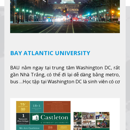
BAY ATLANTIC UNIVERSITY
BAU nằm ngay tại trung tâm Washington DC, rất
gần Nhà Trắng, có thể đi lại dễ dàng bằng metro,
bus …Học tập tại Washington DC là sinh viên có cơ
hội học tập tại - số #1 nền kinh tế tốt nhất, #5
thành phố tốt nhất cho giới trẻ làm việc chuyên
nghiệp ở Mỹ, #7 thành phố an toàn nhất trên Thế
giới.
Xem thêm