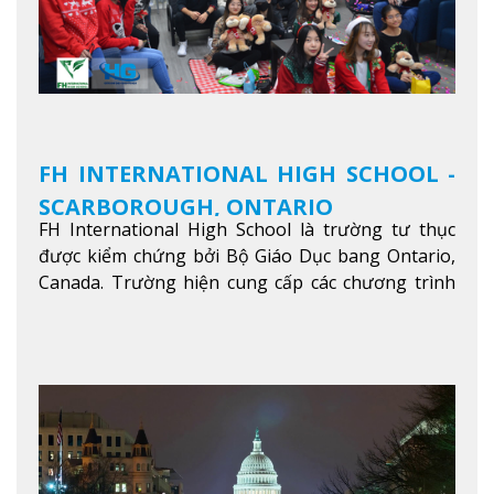
FH INTERNATIONAL HIGH SCHOOL -
SCARBOROUGH, ONTARIO
FH International High School là trường tư thục
được kiểm chứng bởi Bộ Giáo Dục bang Ontario,
Canada. Trường hiện cung cấp các chương trình
giảng dạy hệ trung học phổ thông từ lớp 9 đến
lớp 12, trại hè và các lớp bồi dưỡng anh văn nhằm
hỗ trợ du học sinh dễ dàng tiếp cận và hòa nhập
nhanh chóng môi trường học tại Canada.
Xem
thêm