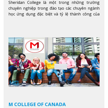
Sheridan College là một trong những trường
chuyên nghiệp trong đào tạo các chuyên ngành
học ứng dụng đặc biệt và tỷ lệ thành công của
sinh viên tốt nghiệp rất cao tại Canada. Trường
nằm ở vị trí hàng đầu trong việc giảng dạy chương
trình giáo dục dựa trên các kỹ năng tích hợp lý
thuyết với ứng dụng, chuẩn bị cho sinh viên vào
các công việc của nghệ thuật thị giác và biểu diễn,
kinh doanh, các dịch vụ cộng đồng và ngành nghề
kỹ thuật.
Xem thêm
M COLLEGE OF CANADA