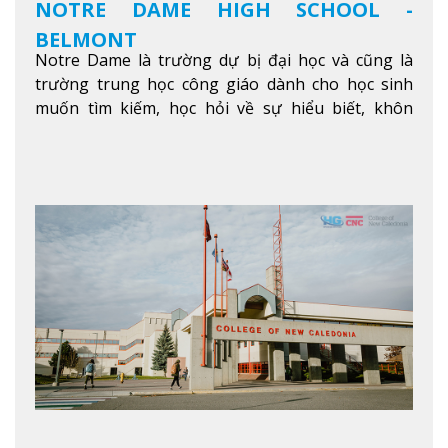
NOTRE DAME HIGH SCHOOL -
BELMONT
Notre Dame là trường dự bị đại học và cũng là
trường trung học công giáo dành cho học sinh
muốn tìm kiếm, học hỏi về sự hiểu biết, khôn
ngoan và phát triển như các nhà lãnh đạo, muốn
sống theo gương mẫu Đức Ki-tô để phục vụ cho
người khác.
Xem thêm