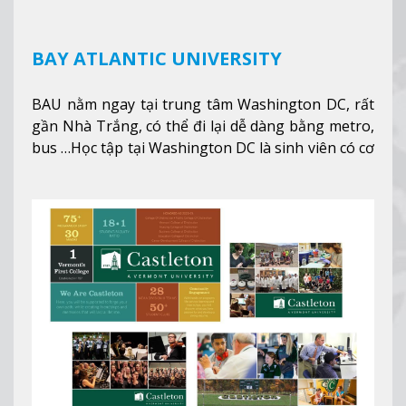
BAY ATLANTIC UNIVERSITY
BAU nằm ngay tại trung tâm Washington DC, rất
gần Nhà Trắng, có thể đi lại dễ dàng bằng metro,
bus …Học tập tại Washington DC là sinh viên có cơ
hội học tập tại - số #1 nền kinh tế tốt nhất, #5
thành phố tốt nhất cho giới trẻ làm việc chuyên
nghiệp ở Mỹ, #7 thành phố an toàn nhất trên Thế
giới.
Xem thêm