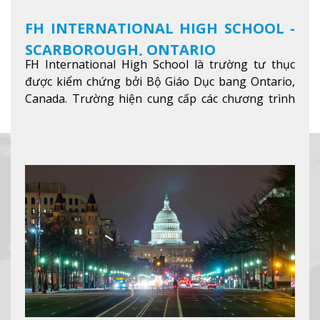
FH INTERNATIONAL HIGH SCHOOL -
SCARBOROUGH, ONTARIO
FH International High School là trường tư thục
được kiểm chứng bởi Bộ Giáo Dục bang Ontario,
Canada. Trường hiện cung cấp các chương trình
giảng dạy hệ trung học phổ thông từ lớp 9 đến
lớp 12, trại hè và các lớp bồi dưỡng anh văn nhằm
hỗ trợ du học sinh dễ dàng tiếp cận và hòa nhập
nhanh chóng môi trường học tại Canada.
Xem
thêm