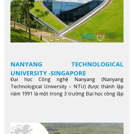
NANYANG TECHNOLOGICAL
UNIVERSITY -SINGAPORE
Đại học Công nghệ Nanyang (Nanyang
Technological University – NTU) được thành lập
năm 1991 là một trong 3 trường Đại học công lập
danh tiếng nhất Singapore. Đúng với tên gọi của
mình, NTU có thế mạnh trong các lĩnh vực giảng
dạy và nghiên cứu Khoa học, Công nghệ, Kỹ thuật,
Khoa học máy tính…Trường cũng được bình chọn
là một trong những ngôi trường đáng học nhất