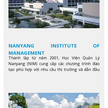
NANYANG INSTITUTE OF
MANAGEMENT
Thành lập từ năm 2001, Học Viện Quản Lý
Nanyang (NIM) cung cấp các chương trình đào
tạo phù hợp với nhu cầu thị trường và dẫn đầu
trong khu vực. Tại NIM, “Nuôi Dưỡng hôm nay
cho ngày mai” với văn hóa lấy sinh viên làm trung
tâm, NIM cung cấp các chương trình giảng dạy,
học tập và nghiên cứu chất lượng nhằm nâng cao
kỹ năng, kiến thức và năng lực của sinh viên và các
đối tác của trường
Xem thêm