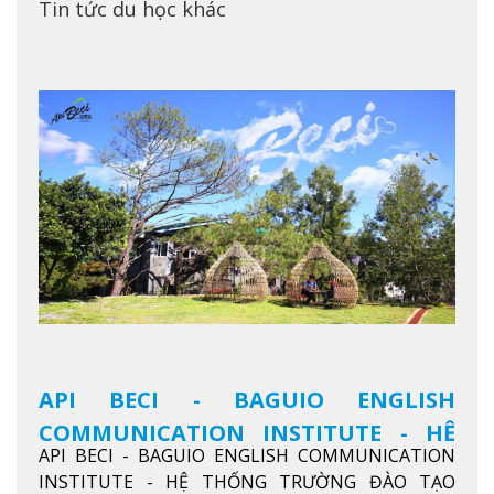
Tin tức du học khác
API BECI - BAGUIO ENGLISH
COMMUNICATION INSTITUTE - HỆ
API BECI - BAGUIO ENGLISH COMMUNICATION
THỐNG TRƯỜNG ĐÀO TẠO TIẾNG
INSTITUTE - HỆ THỐNG TRƯỜNG ĐÀO TẠO