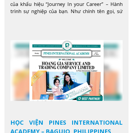
của khẩu hiệu “Journey In your Career” – Hành
trình sự nghiệp của bạn. Như chính tên gọi, sứ
mệnh của JIC là mở ra hành trình vươn tầm thế
giới trong sự nghiệp của bạn thông qua giáo dục
tiếng Anh chất lượng cao.
Xem thêm
HỌC VIỆN PINES INTERNATIONAL
ACADEMY – BAGUIO, PHILIPPINES