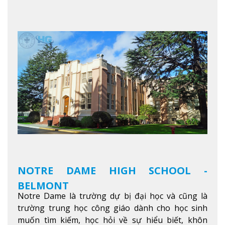
thú vị trong một khu vực đa văn hóa của thành
phố. Khuôn viên của trường không chỉ là một loạt
các lớp học - trường có phòng sinh viên rộng rãi
được trang bị các trạm sạc điện thoại di động,
không gian xanh để sinh viên tận hưởng và đỗ xe
tại chỗ. Bên kia đường các trung tâm mua sắm lớn
được bao quanh bởi nhiều doanh nghiệp nhỏ, M
College of Canada sẽ mang đến cho sinh viên cơ
hội trải nghiệm những điều tốt nhất mà thành
phố Montreal mang lại.
Xem thêm
NOTRE DAME HIGH SCHOOL -
BELMONT
Notre Dame là trường dự bị đại học và cũng là
trường trung học công giáo dành cho học sinh
muốn tìm kiếm, học hỏi về sự hiểu biết, khôn