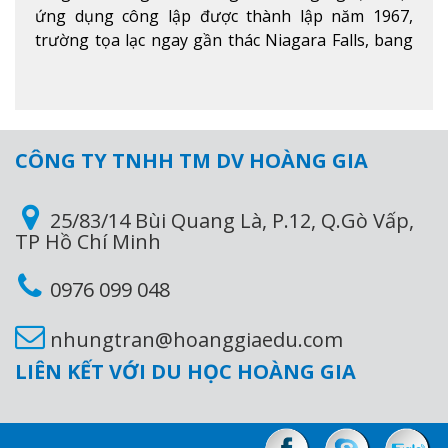
ứng dụng công lập được thành lập năm 1967,
trường tọa lạc ngay gần thác Niagara Falls, bang
Ontario, Canada, đây là thác nước nổi tiếng nhất
thế giới với 16 triệu khách du lịch mỗi năm.
Xem
thêm
CÔNG TY TNHH TM DV HOÀNG GIA
25/83/14 Bùi Quang Là, P.12, Q.Gò Vấp,
TP Hồ Chí Minh
0976 099 048
nhungtran@hoanggiaedu.com
LIÊN KẾT VỚI DU HỌC HOÀNG GIA