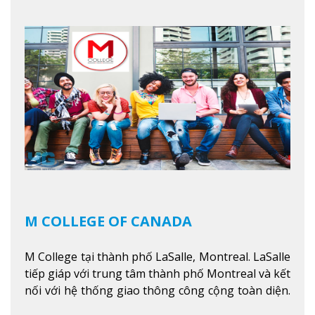
trình giáo dục dựa trên các kỹ năng tích hợp lý
thuyết với ứng dụng, chuẩn bị cho sinh viên vào
các công việc của nghệ thuật thị giác và biểu diễn,
kinh doanh, các dịch vụ cộng đồng và ngành nghề
kỹ thuật.
Xem thêm
M COLLEGE OF CANADA
M College tại thành phố LaSalle, Montreal. LaSalle
tiếp giáp với trung tâm thành phố Montreal và kết
nối với hệ thống giao thông công cộng toàn diện.
Học sinh sẽ học trong một khuôn viên sôi động và