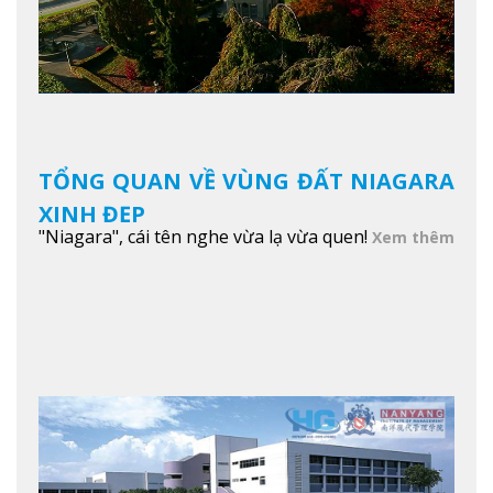
TỔNG QUAN VỀ VÙNG ĐẤT NIAGARA
XINH ĐẸP
"Niagara", cái tên nghe vừa lạ vừa quen!
Xem thêm