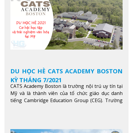
trong khu vực các nước ASEAN và Châu Á.
Xem
thêm
DU HỌC HÈ CATS ACADEMY BOSTON
KỲ THÁNG 7/2021
CATS Academy Boston là trường nội trú uy tín tại
Mỹ và là thành viên của tổ chức giáo dục danh
tiếng Cambridge Education Group (CEG). Trường
là con đường thuận lợi nhất dành cho các học sinh
Việt Nam muốn chuyển tiếp vào các trường Đại
học hàng đầu tại Mỹ như Harvard, Yale, MIT…
Xem
thêm