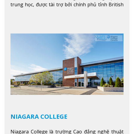
trung học, được tài trợ bởi chính phủ tỉnh British
Columbia. Trường cung cấp cho sinh viên một nền
tảng giáo dục Canada thật sự, cung cấp hơn 80
chuyên ngành hai năm đầu đại học và hơn 30
chương trình cao đẳng và chứng chỉ trong lĩnh
vực kinh doanh, khoa học y tế và các chương trình
nghề.
Xem thêm
NIAGARA COLLEGE
Niagara College là trường Cao đẳng nghệ thuật