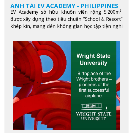
ANH TẠI EV ACADEMY - PHILIPPINES
EV Academy sở hữu khuôn viên rộng 5.200m²,
được xây dựng theo tiêu chuẩn “School & Resort”
khép kín, mang đến không gian học tập tiện nghi
và thoải mái. Học viên có thể tận hưởng các tiện
ích hiện đạ
Xem thêm