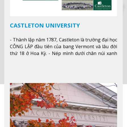
CASTLETON UNIVERSITY
- Thành lập năm 1787, Castleton là trường đại học
CÔNG LẬP đầu tiên của bang Vermont và lâu đời
thứ 18 ở Hoa Kỳ. - Nép mình dưới chân núi xanh
mướt của Green Mountains, khuôn viên Castleton
mang đến một cái nhìn toàn cảnh về mọi mùa
trong năm. Từ việc ngắm nhìn mùa thu phía sườn
núi xa xa và chinh phục tuyết rơi trong khu trượt
tuyết của trường, sinh viên có thể thưởng thức vẻ
đẹp tự nhiên của Vermont từ mọi góc trong
khuôn viên trường.
Xem thêm