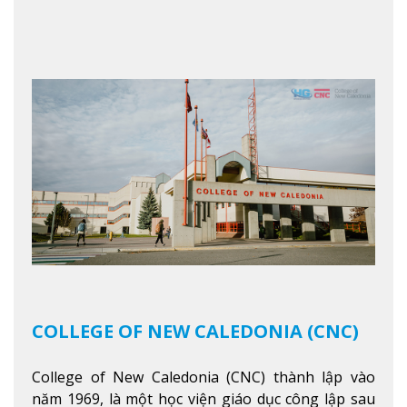
ngoan và phát triển như các nhà lãnh đạo, muốn
sống theo gương mẫu Đức Ki-tô để phục vụ cho
người khác.
Xem thêm
COLLEGE OF NEW CALEDONIA (CNC)
College of New Caledonia (CNC) thành lập vào
năm 1969, là một học viện giáo dục công lập sau