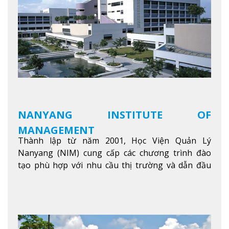
NANYANG INSTITUTE OF
MANAGEMENT
Thành lập từ năm 2001, Học Viện Quản Lý
Nanyang (NIM) cung cấp các chương trình đào
tạo phù hợp với nhu cầu thị trường và dẫn đầu
trong khu vực. Tại NIM, “Nuôi Dưỡng hôm nay
cho ngày mai” với văn hóa lấy sinh viên làm trung
tâm, NIM cung cấp các chương trình giảng dạy,
học tập và nghiên cứu chất lượng nhằm nâng cao
kỹ năng, kiến thức và năng lực của sinh viên và các