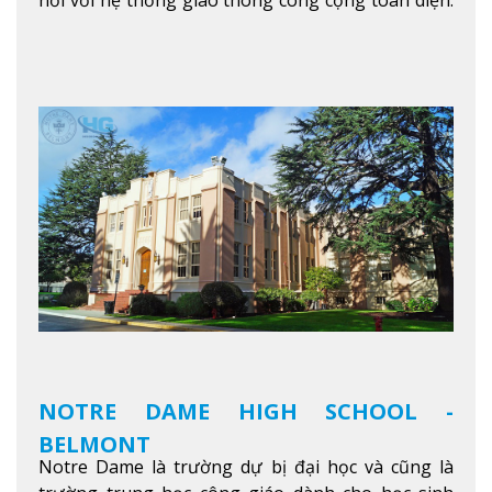
nối với hệ thống giao thông công cộng toàn diện.
Học sinh sẽ học trong một khuôn viên sôi động và
thú vị trong một khu vực đa văn hóa của thành
phố. Khuôn viên của trường không chỉ là một loạt
các lớp học - trường có phòng sinh viên rộng rãi
được trang bị các trạm sạc điện thoại di động,
không gian xanh để sinh viên tận hưởng và đỗ xe
tại chỗ. Bên kia đường các trung tâm mua sắm lớn
được bao quanh bởi nhiều doanh nghiệp nhỏ, M
College of Canada sẽ mang đến cho sinh viên cơ
hội trải nghiệm những điều tốt nhất mà thành
phố Montreal mang lại.
Xem thêm
NOTRE DAME HIGH SCHOOL -
BELMONT
Notre Dame là trường dự bị đại học và cũng là