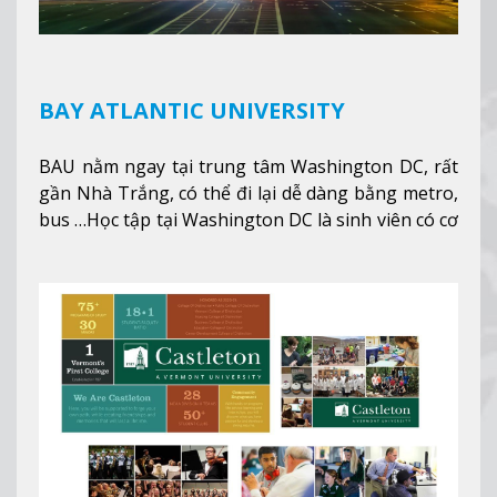
BAY ATLANTIC UNIVERSITY
BAU nằm ngay tại trung tâm Washington DC, rất
gần Nhà Trắng, có thể đi lại dễ dàng bằng metro,
bus …Học tập tại Washington DC là sinh viên có cơ
hội học tập tại - số #1 nền kinh tế tốt nhất, #5
thành phố tốt nhất cho giới trẻ làm việc chuyên
nghiệp ở Mỹ, #7 thành phố an toàn nhất trên Thế
giới.
Xem thêm