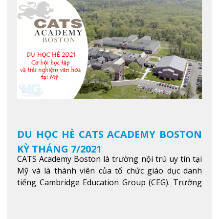
là một trong những ngôi trường đáng học nhất
trong khu vực các nước ASEAN và Châu Á.
Xem
thêm
DU HỌC HÈ CATS ACADEMY BOSTON
KỲ THÁNG 7/2021
CATS Academy Boston là trường nội trú uy tín tại
Mỹ và là thành viên của tổ chức giáo dục danh
tiếng Cambridge Education Group (CEG). Trường
là con đường thuận lợi nhất dành cho các học sinh
Việt Nam muốn chuyển tiếp vào các trường Đại
học hàng đầu tại Mỹ như Harvard, Yale, MIT…
Xem