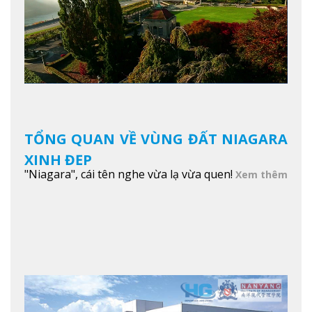
TỔNG QUAN VỀ VÙNG ĐẤT NIAGARA
XINH ĐẸP
"Niagara", cái tên nghe vừa lạ vừa quen!
Xem thêm