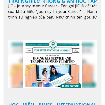
TRẢI NGHIỆM KHÔNG GIAN HỌC TẬP
JIC – Journey In your Career - Tên gọi JIC là viết tắt
5 SAO TẠI BAGUIO
của khẩu hiệu “Journey In your Career” – Hành
trình sự nghiệp của bạn. Như chính tên gọi, sứ
mệnh của JIC là mở ra hành trình vươn tầm thế
giới trong sự nghiệp của bạn thông qua giáo dục
tiếng Anh chất lượng cao.
Xem thêm
HỌC VIỆN PINES INTERNATIONAL