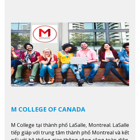
nằm ở vị trí hàng đầu trong việc giảng dạy chương
trình giáo dục dựa trên các kỹ năng tích hợp lý
thuyết với ứng dụng, chuẩn bị cho sinh viên vào
các công việc của nghệ thuật thị giác và biểu diễn,
kinh doanh, các dịch vụ cộng đồng và ngành nghề
kỹ thuật.
Xem thêm
M COLLEGE OF CANADA
M College tại thành phố LaSalle, Montreal. LaSalle
tiếp giáp với trung tâm thành phố Montreal và kết