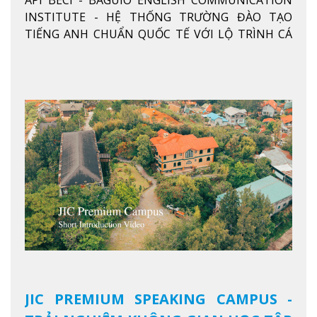
API BECI - BAGUIO ENGLISH COMMUNICATION
THỐNG TRƯỜNG ĐÀO TẠO TIẾNG
INSTITUTE - HỆ THỐNG TRƯỜNG ĐÀO TẠO
ANH CHUẨN QUỐC TẾ
TIẾNG ANH CHUẨN QUỐC TẾ VỚI LỘ TRÌNH CÁ
NHÂN HÓA, KỶ LUẬT CAO VÀ HIỆU QUẢ THỰC TẾ
Xem thêm
JIC PREMIUM SPEAKING CAMPUS -