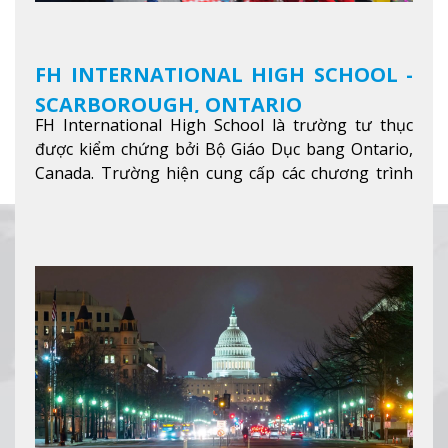
FH INTERNATIONAL HIGH SCHOOL -
SCARBOROUGH, ONTARIO
FH International High School là trường tư thục
được kiểm chứng bởi Bộ Giáo Dục bang Ontario,
Canada. Trường hiện cung cấp các chương trình
giảng dạy hệ trung học phổ thông từ lớp 9 đến
lớp 12, trại hè và các lớp bồi dưỡng anh văn nhằm
hỗ trợ du học sinh dễ dàng tiếp cận và hòa nhập
nhanh chóng môi trường học tại Canada.
Xem
thêm