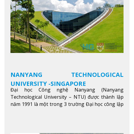
đối tác của trường
Xem thêm
NANYANG TECHNOLOGICAL
UNIVERSITY -SINGAPORE
Đại học Công nghệ Nanyang (Nanyang
Technological University – NTU) được thành lập
năm 1991 là một trong 3 trường Đại học công lập
danh tiếng nhất Singapore. Đúng với tên gọi của
mình, NTU có thế mạnh trong các lĩnh vực giảng
dạy và nghiên cứu Khoa học, Công nghệ, Kỹ thuật,
Khoa học máy tính…Trường cũng được bình chọn