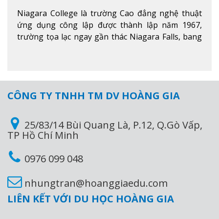
Niagara College là trường Cao đẳng nghệ thuật
ứng dụng công lập được thành lập năm 1967,
trường tọa lạc ngay gần thác Niagara Falls, bang
Ontario, Canada, đây là thác nước nổi tiếng nhất
thế giới với 16 triệu khách du lịch mỗi năm.
Xem
thêm
CÔNG TY TNHH TM DV HOÀNG GIA
25/83/14 Bùi Quang Là, P.12, Q.Gò Vấp,
TP Hồ Chí Minh
0976 099 048
nhungtran@hoanggiaedu.com
LIÊN KẾT VỚI DU HỌC HOÀNG GIA