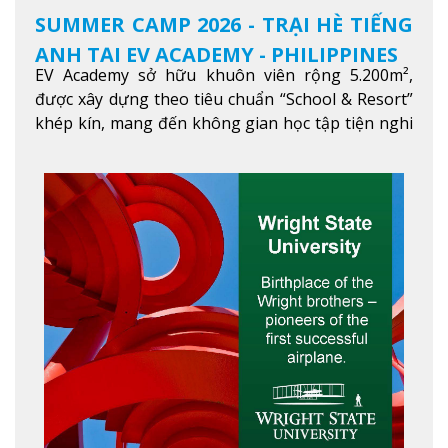
SUMMER CAMP 2026 - TRẠI HÈ TIẾNG
ANH TẠI EV ACADEMY - PHILIPPINES
EV Academy sở hữu khuôn viên rộng 5.200m²,
được xây dựng theo tiêu chuẩn “School & Resort”
khép kín, mang đến không gian học tập tiện nghi
và thoải mái. Học viên có thể tận hưởng các tiện
ích hiện đạ
Xem thêm