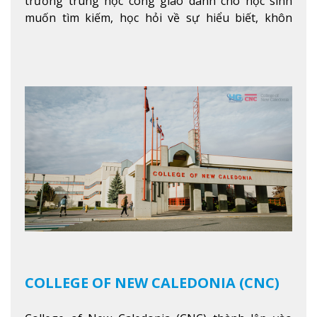
trường trung học công giáo dành cho học sinh
muốn tìm kiếm, học hỏi về sự hiểu biết, khôn
ngoan và phát triển như các nhà lãnh đạo, muốn
sống theo gương mẫu Đức Ki-tô để phục vụ cho
người khác.
Xem thêm
COLLEGE OF NEW CALEDONIA (CNC)