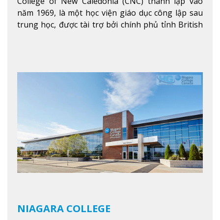
College of New Caledonia (CNC) thành lập vào
năm 1969, là một học viện giáo dục công lập sau
trung học, được tài trợ bởi chính phủ tỉnh British
Columbia. Trường cung cấp cho sinh viên một nền
tảng giáo dục Canada thật sự, cung cấp hơn 80
chuyên ngành hai năm đầu đại học và hơn 30
chương trình cao đẳng và chứng chỉ trong lĩnh
vực kinh doanh, khoa học y tế và các chương trình
nghề.
Xem thêm
NIAGARA COLLEGE