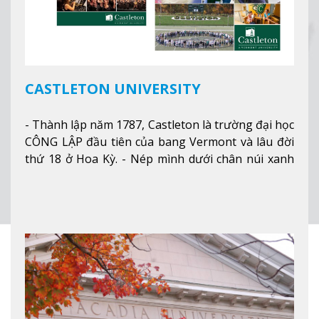
CASTLETON UNIVERSITY
- Thành lập năm 1787, Castleton là trường đại học
CÔNG LẬP đầu tiên của bang Vermont và lâu đời
thứ 18 ở Hoa Kỳ. - Nép mình dưới chân núi xanh
mướt của Green Mountains, khuôn viên Castleton
mang đến một cái nhìn toàn cảnh về mọi mùa
trong năm. Từ việc ngắm nhìn mùa thu phía sườn
núi xa xa và chinh phục tuyết rơi trong khu trượt
tuyết của trường, sinh viên có thể thưởng thức vẻ
đẹp tự nhiên của Vermont từ mọi góc trong
khuôn viên trường.
Xem thêm