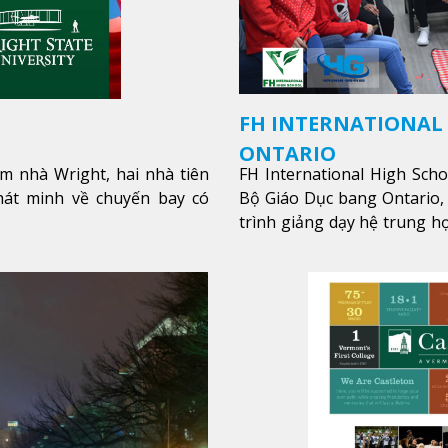
FH INTERNATIONAL
ONTARIO
m nhà Wright, hai nhà tiên
FH International High Sch
hát minh về chuyến bay có
Bộ Giáo Dục bang Ontario,
trình giảng dạy hệ trung họ
các lớp bồi dưỡng anh văn 
hòa nhập nhanh chóng môi 