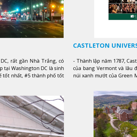
CASTLETON UNIVER
DC, rất gần Nhà Trắng, có
- Thành lập năm 1787, Cast
p tại Washington DC là sinh
của bang Vermont và lâu đ
tế tốt nhất, #5 thành phố tốt
núi xanh mướt của Green M
 ở Mỹ, #7 thành phố an toàn
một cái nhìn toàn cảnh về
thu phía sườn núi xa xa và
của trường, sinh viên có t
từ mọi góc trong khuôn viê