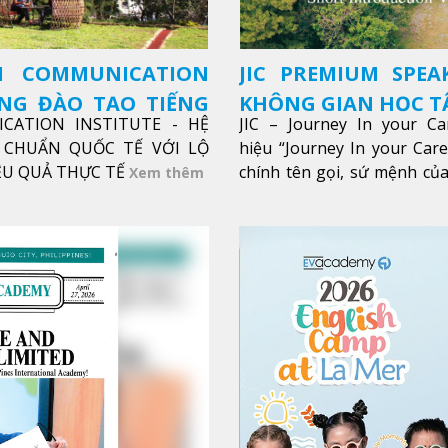
SH COMMUNICATION
JIC PREMIUM SPEA
ỜNG ĐÀO TẠO TIẾNG
KHÔNG GIAN HỌC TẬ
ICATION INSTITUTE - HỆ
JIC – Journey In your Ca
CHUẨN QUỐC TẾ VỚI LỘ
hiệu “Journey In your Car
IỆU QUẢ THỰC TẾ
chính tên gọi, sứ mệnh của
Xem thêm
trong sự nghiệp của bạn th
Xem thêm