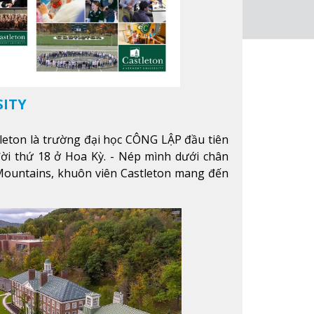
SITY
leton là trường đại học CÔNG LẬP đầu tiên
ời thứ 18 ở Hoa Kỳ. - Nép mình dưới chân
ountains, khuôn viên Castleton mang đến
 mọi mùa trong năm. Từ việc ngắm nhìn mùa
 chinh phục tuyết rơi trong khu trượt tuyết
hể thưởng thức vẻ đẹp tự nhiên của Vermont
n trường.
Xem thêm