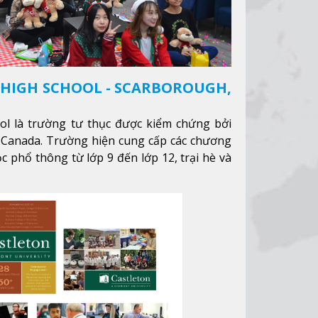
 HIGH SCHOOL - SCARBOROUGH,
ool là trường tư thục được kiểm chứng bởi
 Canada. Trường hiện cung cấp các chương
c phổ thông từ lớp 9 đến lớp 12, trại hè và
nhằm hỗ trợ du học sinh dễ dàng tiếp cận và
trường học tại Canada.
Xem thêm