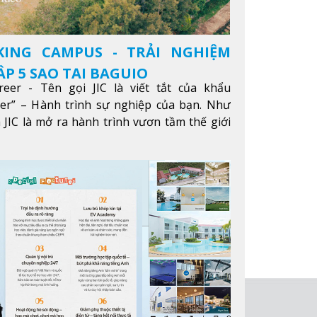
KING CAMPUS - TRẢI NGHIỆM
P 5 SAO TẠI BAGUIO
reer - Tên gọi JIC là viết tắt của khẩu
eer” – Hành trình sự nghiệp của bạn. Như
 JIC là mở ra hành trình vươn tầm thế giới
ông qua giáo dục tiếng Anh chất lượng cao.