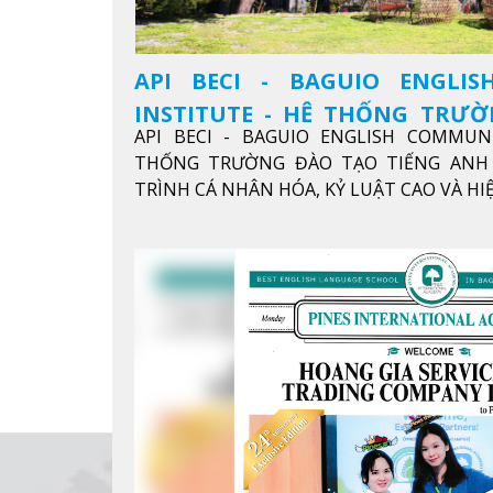
API BECI - BAGUIO ENGLI
INSTITUTE - HỆ THỐNG TRƯ
API BECI - BAGUIO ENGLISH COMMUN
ANH CHUẨN QUỐC TẾ
THỐNG TRƯỜNG ĐÀO TẠO TIẾNG ANH 
TRÌNH CÁ NHÂN HÓA, KỶ LUẬT CAO VÀ H