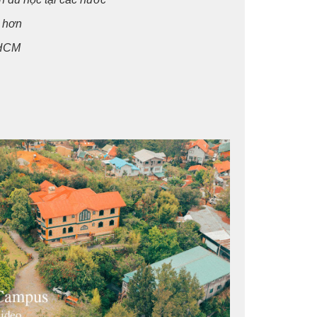
h hơn
p.HCM