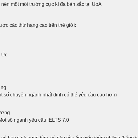
o nên một môi trường cực kì đa bản sắc tại UoA
c các thứ hạng cao trên thế giới:
c
i Úc
ơng
ột số chuyên ngành nhất định có thể yêu cầu cao hơn)
đương
 Một số ngành yêu cầu IELTS 7.0
và học sinh quan tâm, có nhu cầu tìm hiểu thêm những thông ti