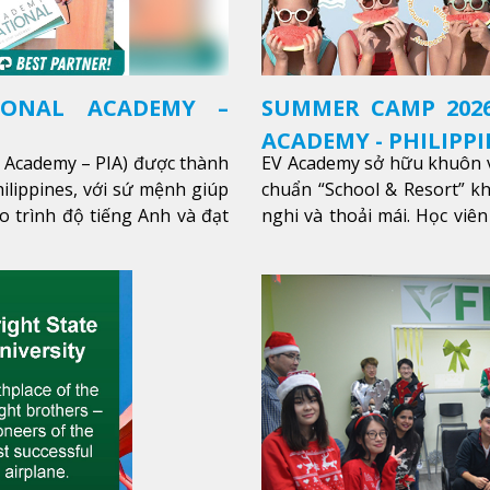
IONAL ACADEMY –
SUMMER CAMP 2026
ACADEMY - PHILIPPI
l Academy – PIA) được thành
EV Academy sở hữu khuôn v
ilippines, với sứ mệnh giúp
chuẩn “School & Resort” k
o trình độ tiếng Anh và đạt
nghi và thoải mái. Học viên
thêm