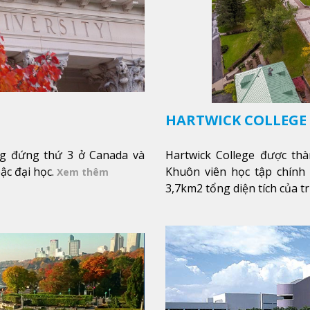
HARTWICK COLLEGE
ạng đứng thứ 3 ở Canada và
Hartwick College được th
ậc đại học.
Khuôn viên học tập chính
Xem thêm
3,7km2 tổng diện tích của 