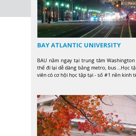
BAY ATLANTIC UNIVERSITY
BAU nằm ngay tại trung tâm Washington 
thể đi lại dễ dàng bằng metro, bus …Học tậ
viên có cơ hội học tập tại - số #1 nền kinh 
nhất cho giới trẻ làm việc chuyên nghiệp
nhất trên Thế giới.
Xem thêm