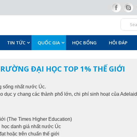
TIN TỨC
QUỐC GIA
HỌC BỔNG
HỎI ĐÁP
TRƯỜNG ĐẠI HỌC TOP 1️% THẾ GIỚI
g sống nhất nước Úc.
áo dục y chang các thành phố lớn, chi phí sinh hoạt của Adel
giới (The Times Higher Education)
i học danh giá nhất nước Úc
ạt hoặc trên chuẩn thế giới