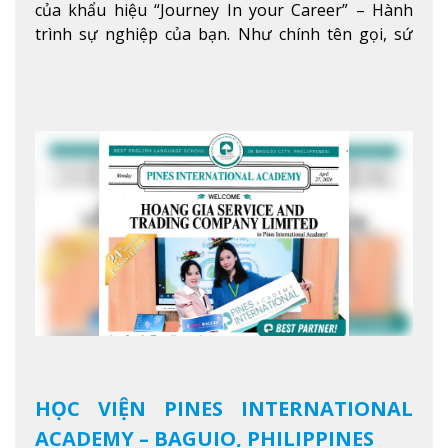
của khẩu hiệu “Journey In your Career” – Hành
trình sự nghiệp của bạn. Như chính tên gọi, sứ
mệnh của JIC là mở ra hành trình vươn tầm thế
giới trong sự nghiệp của bạn thông qua giáo dục
tiếng Anh chất lượng cao.
Xem thêm
HỌC VIỆN PINES INTERNATIONAL
ACADEMY – BAGUIO, PHILIPPINES