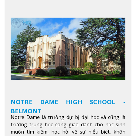
thú vị trong một khu vực đa văn hóa của thành
phố. Khuôn viên của trường không chỉ là một loạt
các lớp học - trường có phòng sinh viên rộng rãi
được trang bị các trạm sạc điện thoại di động,
không gian xanh để sinh viên tận hưởng và đỗ xe
tại chỗ. Bên kia đường các trung tâm mua sắm lớn
được bao quanh bởi nhiều doanh nghiệp nhỏ, M
College of Canada sẽ mang đến cho sinh viên cơ
hội trải nghiệm những điều tốt nhất mà thành
phố Montreal mang lại.
Xem thêm
NOTRE DAME HIGH SCHOOL -
BELMONT
Notre Dame là trường dự bị đại học và cũng là
trường trung học công giáo dành cho học sinh
muốn tìm kiếm, học hỏi về sự hiểu biết, khôn