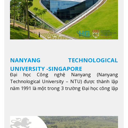
NANYANG TECHNOLOGICAL
UNIVERSITY -SINGAPORE
Đại học Công nghệ Nanyang (Nanyang
Technological University – NTU) được thành lập
năm 1991 là một trong 3 trường Đại học công lập
danh tiếng nhất Singapore. Đúng với tên gọi của
mình, NTU có thế mạnh trong các lĩnh vực giảng
dạy và nghiên cứu Khoa học, Công nghệ, Kỹ thuật,
Khoa học máy tính…Trường cũng được bình chọn
là một trong những ngôi trường đáng học nhất