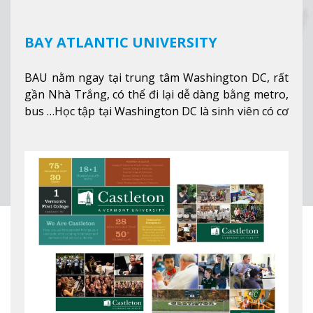
BAY ATLANTIC UNIVERSITY
BAU nằm ngay tại trung tâm Washington DC, rất
gần Nhà Trắng, có thể đi lại dễ dàng bằng metro,
bus …Học tập tại Washington DC là sinh viên có cơ
hội học tập tại - số #1 nền kinh tế tốt nhất, #5
thành phố tốt nhất cho giới trẻ làm việc chuyên
nghiệp ở Mỹ, #7 thành phố an toàn nhất trên Thế
giới.
Xem thêm