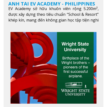
ANH TẠI EV ACADEMY - PHILIPPINES
EV Academy sở hữu khuôn viên rộng 5.200m²,
được xây dựng theo tiêu chuẩn “School & Resort”
khép kín, mang đến không gian học tập tiện nghi
và thoải mái. Học viên có thể tận hưởng các tiện
ích hiện đạ
Xem thêm