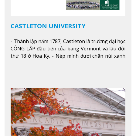
CASTLETON UNIVERSITY
- Thành lập năm 1787, Castleton là trường đại học
CÔNG LẬP đầu tiên của bang Vermont và lâu đời
thứ 18 ở Hoa Kỳ. - Nép mình dưới chân núi xanh
mướt của Green Mountains, khuôn viên Castleton
mang đến một cái nhìn toàn cảnh về mọi mùa
trong năm. Từ việc ngắm nhìn mùa thu phía sườn
núi xa xa và chinh phục tuyết rơi trong khu trượt
tuyết của trường, sinh viên có thể thưởng thức vẻ
đẹp tự nhiên của Vermont từ mọi góc trong
khuôn viên trường.
Xem thêm