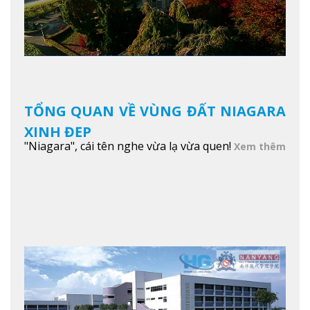
TỔNG QUAN VỀ VÙNG ĐẤT NIAGARA
XINH ĐẸP
"Niagara", cái tên nghe vừa lạ vừa quen!
Xem thêm