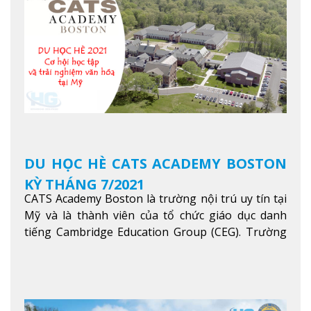
trong khu vực các nước ASEAN và Châu Á.
Xem
thêm
DU HỌC HÈ CATS ACADEMY BOSTON
KỲ THÁNG 7/2021
CATS Academy Boston là trường nội trú uy tín tại
Mỹ và là thành viên của tổ chức giáo dục danh
tiếng Cambridge Education Group (CEG). Trường
là con đường thuận lợi nhất dành cho các học sinh
Việt Nam muốn chuyển tiếp vào các trường Đại
học hàng đầu tại Mỹ như Harvard, Yale, MIT…
Xem
thêm