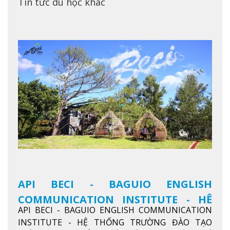
Tin tức du học khác
API BECI - BAGUIO ENGLISH
COMMUNICATION INSTITUTE - HỆ
API BECI - BAGUIO ENGLISH COMMUNICATION
THỐNG TRƯỜNG ĐÀO TẠO TIẾNG
INSTITUTE - HỆ THỐNG TRƯỜNG ĐÀO TẠO