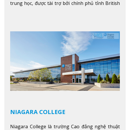
trung học, được tài trợ bởi chính phủ tỉnh British
Columbia. Trường cung cấp cho sinh viên một nền
tảng giáo dục Canada thật sự, cung cấp hơn 80
chuyên ngành hai năm đầu đại học và hơn 30
chương trình cao đẳng và chứng chỉ trong lĩnh
vực kinh doanh, khoa học y tế và các chương trình
nghề.
Xem thêm
NIAGARA COLLEGE
Niagara College là trường Cao đẳng nghệ thuật