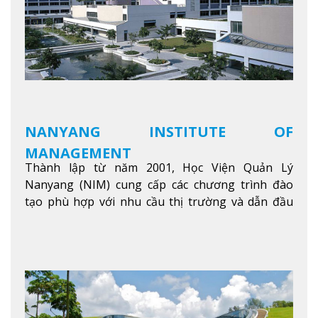
NANYANG INSTITUTE OF
MANAGEMENT
Thành lập từ năm 2001, Học Viện Quản Lý
Nanyang (NIM) cung cấp các chương trình đào
tạo phù hợp với nhu cầu thị trường và dẫn đầu
trong khu vực. Tại NIM, “Nuôi Dưỡng hôm nay
cho ngày mai” với văn hóa lấy sinh viên làm trung
tâm, NIM cung cấp các chương trình giảng dạy,
học tập và nghiên cứu chất lượng nhằm nâng cao
kỹ năng, kiến thức và năng lực của sinh viên và các
đối tác của trường
Xem thêm