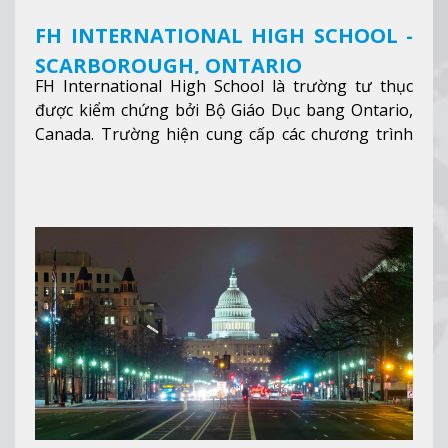
FH INTERNATIONAL HIGH SCHOOL -
SCARBOROUGH, ONTARIO
FH International High School là trường tư thục
được kiểm chứng bởi Bộ Giáo Dục bang Ontario,
Canada. Trường hiện cung cấp các chương trình
giảng dạy hệ trung học phổ thông từ lớp 9 đến
lớp 12, trại hè và các lớp bồi dưỡng anh văn nhằm
hỗ trợ du học sinh dễ dàng tiếp cận và hòa nhập
nhanh chóng môi trường học tại Canada.
Xem
thêm