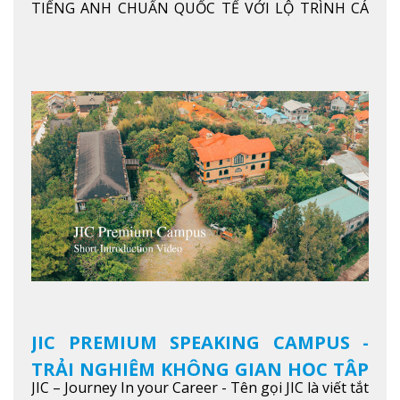
ANH CHUẨN QUỐC TẾ
TIẾNG ANH CHUẨN QUỐC TẾ VỚI LỘ TRÌNH CÁ
NHÂN HÓA, KỶ LUẬT CAO VÀ HIỆU QUẢ THỰC TẾ
Xem thêm
JIC PREMIUM SPEAKING CAMPUS -
TRẢI NGHIỆM KHÔNG GIAN HỌC TẬP
JIC – Journey In your Career - Tên gọi JIC là viết tắt
5 SAO TẠI BAGUIO