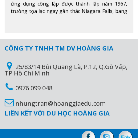
ứng dụng công lập được thành lập năm 1967,
trường tọa lạc ngay gần thác Niagara Falls, bang
Ontario, Canada, đây là thác nước nổi tiếng nhất
thế giới với 16 triệu khách du lịch mỗi năm.
Xem
thêm
CÔNG TY TNHH TM DV HOÀNG GIA
25/83/14 Bùi Quang Là, P.12, Q.Gò Vấp,
TP Hồ Chí Minh
0976 099 048
nhungtran@hoanggiaedu.com
LIÊN KẾT VỚI DU HỌC HOÀNG GIA