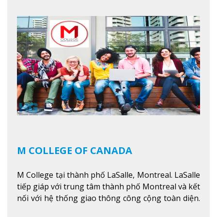
trình giáo dục dựa trên các kỹ năng tích hợp lý
thuyết với ứng dụng, chuẩn bị cho sinh viên vào
các công việc của nghệ thuật thị giác và biểu diễn,
kinh doanh, các dịch vụ cộng đồng và ngành nghề
kỹ thuật.
Xem thêm
M COLLEGE OF CANADA
M College tại thành phố LaSalle, Montreal. LaSalle
tiếp giáp với trung tâm thành phố Montreal và kết
nối với hệ thống giao thông công cộng toàn diện.
Học sinh sẽ học trong một khuôn viên sôi động và