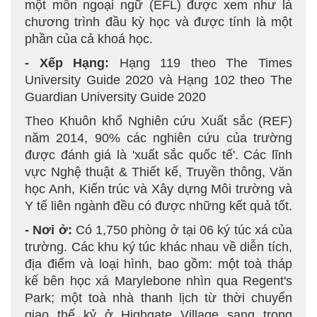
một môn ngoại ngữ (EFL) được xem như là
chương trình đầu kỳ học và được tính là một
phần của cả khoá học.
- Xếp Hạng:
Hạng 119 theo The Times
University Guide 2020 và Hạng 102 theo The
Guardian University Guide 2020
Theo Khuôn khổ Nghiên cứu Xuất sắc (REF)
năm 2014, 90% các nghiên cứu của trường
được đánh giá là 'xuất sắc quốc tế'. Các lĩnh
vực Nghệ thuật & Thiết kế, Truyền thông, Văn
học Anh, Kiến trúc và Xây dựng Môi trường và
Y tế liên ngành đều có được những kết quả tốt.
- Nơi ở:
Có 1,750 phòng ở tại 06 ký túc xá của
trường. Các khu ký túc khác nhau về diễn tích,
địa điểm và loại hình, bao gồm: một toà tháp
kế bên học xá Marylebone nhìn qua Regent's
Park; một toà nhà thanh lịch từ thời chuyển
giao thế kỷ ở Highgate Village sang trọng