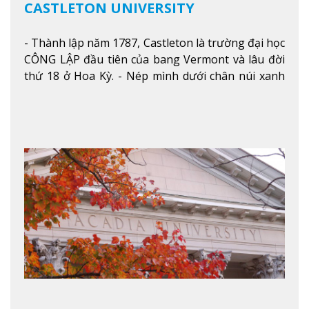
CASTLETON UNIVERSITY
- Thành lập năm 1787, Castleton là trường đại học
CÔNG LẬP đầu tiên của bang Vermont và lâu đời
thứ 18 ở Hoa Kỳ. - Nép mình dưới chân núi xanh
mướt của Green Mountains, khuôn viên Castleton
mang đến một cái nhìn toàn cảnh về mọi mùa
trong năm. Từ việc ngắm nhìn mùa thu phía sườn
núi xa xa và chinh phục tuyết rơi trong khu trượt
tuyết của trường, sinh viên có thể thưởng thức vẻ
đẹp tự nhiên của Vermont từ mọi góc trong
khuôn viên trường.
Xem thêm