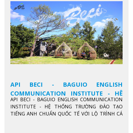
API BECI - BAGUIO ENGLISH
COMMUNICATION INSTITUTE - HỆ
API BECI - BAGUIO ENGLISH COMMUNICATION
THỐNG TRƯỜNG ĐÀO TẠO TIẾNG
INSTITUTE - HỆ THỐNG TRƯỜNG ĐÀO TẠO
ANH CHUẨN QUỐC TẾ
TIẾNG ANH CHUẨN QUỐC TẾ VỚI LỘ TRÌNH CÁ
NHÂN HÓA, KỶ LUẬT CAO VÀ HIỆU QUẢ THỰC TẾ
Xem thêm