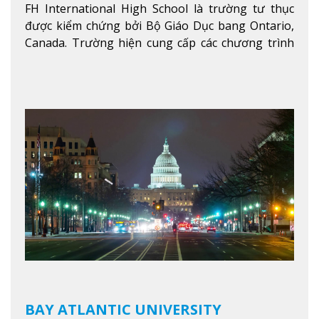
FH International High School là trường tư thục
được kiểm chứng bởi Bộ Giáo Dục bang Ontario,
Canada. Trường hiện cung cấp các chương trình
giảng dạy hệ trung học phổ thông từ lớp 9 đến
lớp 12, trại hè và các lớp bồi dưỡng anh văn nhằm
hỗ trợ du học sinh dễ dàng tiếp cận và hòa nhập
nhanh chóng môi trường học tại Canada.
Xem
thêm
BAY ATLANTIC UNIVERSITY