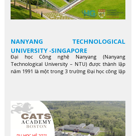
NANYANG TECHNOLOGICAL
UNIVERSITY -SINGAPORE
Đại học Công nghệ Nanyang (Nanyang
Technological University – NTU) được thành lập
năm 1991 là một trong 3 trường Đại học công lập
danh tiếng nhất Singapore. Đúng với tên gọi của
mình, NTU có thế mạnh trong các lĩnh vực giảng
dạy và nghiên cứu Khoa học, Công nghệ, Kỹ thuật,
Khoa học máy tính…Trường cũng được bình chọn
là một trong những ngôi trường đáng học nhất
trong khu vực các nước ASEAN và Châu Á.
Xem
thêm