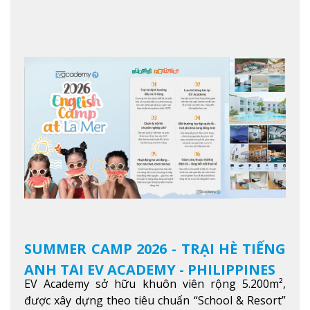
học viên từ khắp nơi trên thế giới nâng cao trình
độ tiếng Anh và đạt được mục tiêu học tập, công
việc.
Xem thêm
SUMMER CAMP 2026 - TRẠI HÈ TIẾNG
ANH TẠI EV ACADEMY - PHILIPPINES
EV Academy sở hữu khuôn viên rộng 5.200m²,
được xây dựng theo tiêu chuẩn “School & Resort”