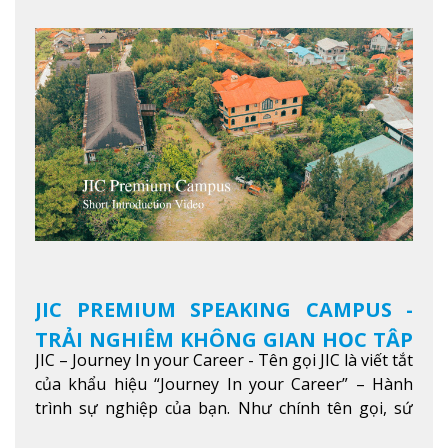
JIC PREMIUM SPEAKING CAMPUS -
TRẢI NGHIỆM KHÔNG GIAN HỌC TẬP
JIC – Journey In your Career - Tên gọi JIC là viết tắt
5 SAO TẠI BAGUIO
của khẩu hiệu “Journey In your Career” – Hành
trình sự nghiệp của bạn. Như chính tên gọi, sứ
mệnh của JIC là mở ra hành trình vươn tầm thế