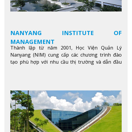
NANYANG INSTITUTE OF
MANAGEMENT
Thành lập từ năm 2001, Học Viện Quản Lý
Nanyang (NIM) cung cấp các chương trình đào
tạo phù hợp với nhu cầu thị trường và dẫn đầu
trong khu vực. Tại NIM, “Nuôi Dưỡng hôm nay
cho ngày mai” với văn hóa lấy sinh viên làm trung
tâm, NIM cung cấp các chương trình giảng dạy,
học tập và nghiên cứu chất lượng nhằm nâng cao
kỹ năng, kiến thức và năng lực của sinh viên và các
đối tác của trường
Xem thêm