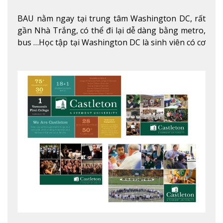
BAU nằm ngay tại trung tâm Washington DC, rất
gần Nhà Trắng, có thể đi lại dễ dàng bằng metro,
bus …Học tập tại Washington DC là sinh viên có cơ
hội học tập tại - số #1 nền kinh tế tốt nhất, #5
thành phố tốt nhất cho giới trẻ làm việc chuyên
nghiệp ở Mỹ, #7 thành phố an toàn nhất trên Thế
giới.
Xem thêm