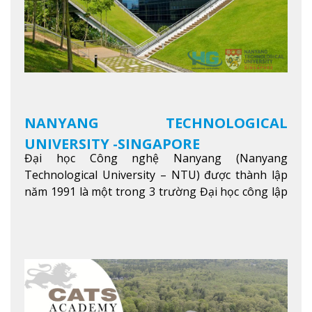
NANYANG TECHNOLOGICAL
UNIVERSITY -SINGAPORE
Đại học Công nghệ Nanyang (Nanyang
Technological University – NTU) được thành lập
năm 1991 là một trong 3 trường Đại học công lập
danh tiếng nhất Singapore. Đúng với tên gọi của
mình, NTU có thế mạnh trong các lĩnh vực giảng
dạy và nghiên cứu Khoa học, Công nghệ, Kỹ thuật,
Khoa học máy tính…Trường cũng được bình chọn
là một trong những ngôi trường đáng học nhất
trong khu vực các nước ASEAN và Châu Á.
Xem
thêm