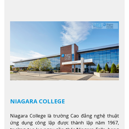
Columbia. Trường cung cấp cho sinh viên một nền
tảng giáo dục Canada thật sự, cung cấp hơn 80
chuyên ngành hai năm đầu đại học và hơn 30
chương trình cao đẳng và chứng chỉ trong lĩnh
vực kinh doanh, khoa học y tế và các chương trình
nghề.
Xem thêm
NIAGARA COLLEGE
Niagara College là trường Cao đẳng nghệ thuật
ứng dụng công lập được thành lập năm 1967,