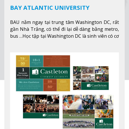
BAY ATLANTIC UNIVERSITY
BAU nằm ngay tại trung tâm Washington DC, rất
gần Nhà Trắng, có thể đi lại dễ dàng bằng metro,
bus …Học tập tại Washington DC là sinh viên có cơ
hội học tập tại - số #1 nền kinh tế tốt nhất, #5
thành phố tốt nhất cho giới trẻ làm việc chuyên
nghiệp ở Mỹ, #7 thành phố an toàn nhất trên Thế
giới.
Xem thêm