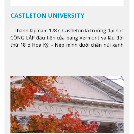
CASTLETON UNIVERSITY
- Thành lập năm 1787, Castleton là trường đại học
CÔNG LẬP đầu tiên của bang Vermont và lâu đời
thứ 18 ở Hoa Kỳ. - Nép mình dưới chân núi xanh
mướt của Green Mountains, khuôn viên Castleton
mang đến một cái nhìn toàn cảnh về mọi mùa
trong năm. Từ việc ngắm nhìn mùa thu phía sườn
núi xa xa và chinh phục tuyết rơi trong khu trượt
tuyết của trường, sinh viên có thể thưởng thức vẻ
đẹp tự nhiên của Vermont từ mọi góc trong
khuôn viên trường.
Xem thêm