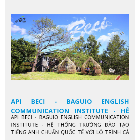
API BECI - BAGUIO ENGLISH
COMMUNICATION INSTITUTE - HỆ
API BECI - BAGUIO ENGLISH COMMUNICATION
THỐNG TRƯỜNG ĐÀO TẠO TIẾNG
INSTITUTE - HỆ THỐNG TRƯỜNG ĐÀO TẠO
ANH CHUẨN QUỐC TẾ
TIẾNG ANH CHUẨN QUỐC TẾ VỚI LỘ TRÌNH CÁ
NHÂN HÓA, KỶ LUẬT CAO VÀ HIỆU QUẢ THỰC TẾ