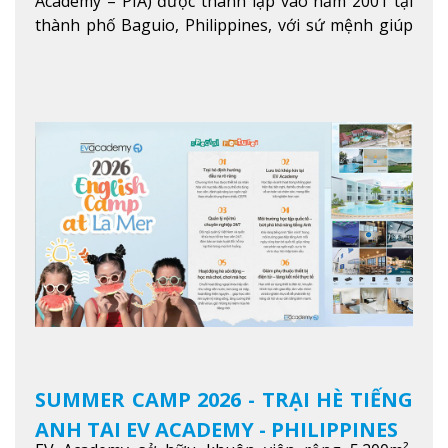
Academy – PIA) được thành lập vào năm 2001 tại
thành phố Baguio, Philippines, với sứ mệnh giúp
học viên từ khắp nơi trên thế giới nâng cao trình
độ tiếng Anh và đạt được mục tiêu học tập, công
việc.
Xem thêm
SUMMER CAMP 2026 - TRẠI HÈ TIẾNG
ANH TẠI EV ACADEMY - PHILIPPINES