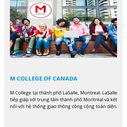
các công việc của nghệ thuật thị giác và biểu diễn,
kinh doanh, các dịch vụ cộng đồng và ngành nghề
kỹ thuật.
Xem thêm
M COLLEGE OF CANADA
M College tại thành phố LaSalle, Montreal. LaSalle
tiếp giáp với trung tâm thành phố Montreal và kết
nối với hệ thống giao thông công cộng toàn diện.
Học sinh sẽ học trong một khuôn viên sôi động và
thú vị trong một khu vực đa văn hóa của thành
phố. Khuôn viên của trường không chỉ là một loạt