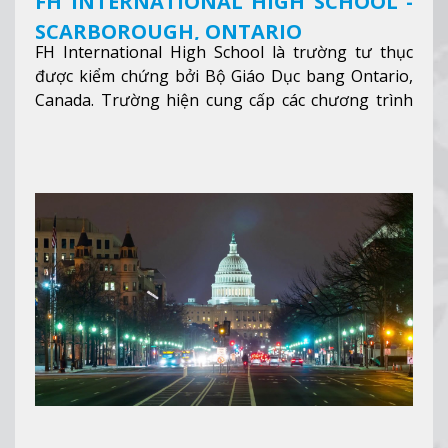
FH INTERNATIONAL HIGH SCHOOL -
SCARBOROUGH, ONTARIO
FH International High School là trường tư thục
được kiểm chứng bởi Bộ Giáo Dục bang Ontario,
Canada. Trường hiện cung cấp các chương trình
giảng dạy hệ trung học phổ thông từ lớp 9 đến
lớp 12, trại hè và các lớp bồi dưỡng anh văn nhằm
hỗ trợ du học sinh dễ dàng tiếp cận và hòa nhập
nhanh chóng môi trường học tại Canada.
Xem
thêm