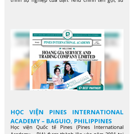
trình sự nghiệp của bạn. Như chính tên gọi, sứ
mệnh của JIC là mở ra hành trình vươn tầm thế
giới trong sự nghiệp của bạn thông qua giáo dục
tiếng Anh chất lượng cao.
Xem thêm
HỌC VIỆN PINES INTERNATIONAL
ACADEMY – BAGUIO, PHILIPPINES
Học viện Quốc tế Pines (Pines International