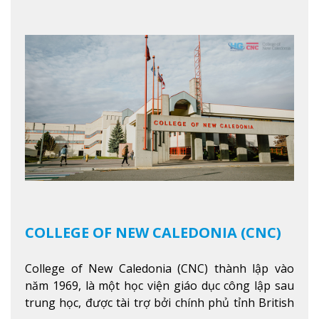
sống theo gương mẫu Đức Ki-tô để phục vụ cho
người khác.
Xem thêm
COLLEGE OF NEW CALEDONIA (CNC)
College of New Caledonia (CNC) thành lập vào
năm 1969, là một học viện giáo dục công lập sau
trung học, được tài trợ bởi chính phủ tỉnh British