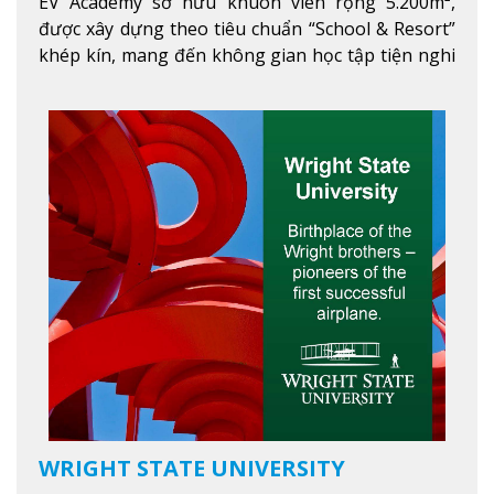
EV Academy sở hữu khuôn viên rộng 5.200m²,
được xây dựng theo tiêu chuẩn “School & Resort”
khép kín, mang đến không gian học tập tiện nghi
và thoải mái. Học viên có thể tận hưởng các tiện
ích hiện đạ
Xem thêm
WRIGHT STATE UNIVERSITY