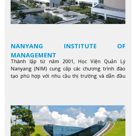
NANYANG INSTITUTE OF
MANAGEMENT
Thành lập từ năm 2001, Học Viện Quản Lý
Nanyang (NIM) cung cấp các chương trình đào
tạo phù hợp với nhu cầu thị trường và dẫn đầu
trong khu vực. Tại NIM, “Nuôi Dưỡng hôm nay
cho ngày mai” với văn hóa lấy sinh viên làm trung
tâm, NIM cung cấp các chương trình giảng dạy,
học tập và nghiên cứu chất lượng nhằm nâng cao
kỹ năng, kiến thức và năng lực của sinh viên và các
đối tác của trường
Xem thêm