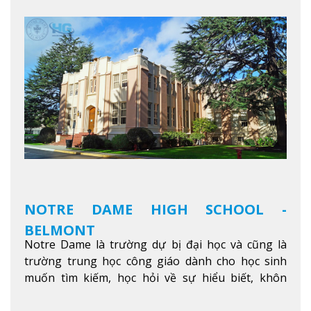
các lớp học - trường có phòng sinh viên rộng rãi
được trang bị các trạm sạc điện thoại di động,
không gian xanh để sinh viên tận hưởng và đỗ xe
tại chỗ. Bên kia đường các trung tâm mua sắm lớn
được bao quanh bởi nhiều doanh nghiệp nhỏ, M
College of Canada sẽ mang đến cho sinh viên cơ
hội trải nghiệm những điều tốt nhất mà thành
phố Montreal mang lại.
Xem thêm
NOTRE DAME HIGH SCHOOL -
BELMONT
Notre Dame là trường dự bị đại học và cũng là
trường trung học công giáo dành cho học sinh
muốn tìm kiếm, học hỏi về sự hiểu biết, khôn
ngoan và phát triển như các nhà lãnh đạo, muốn