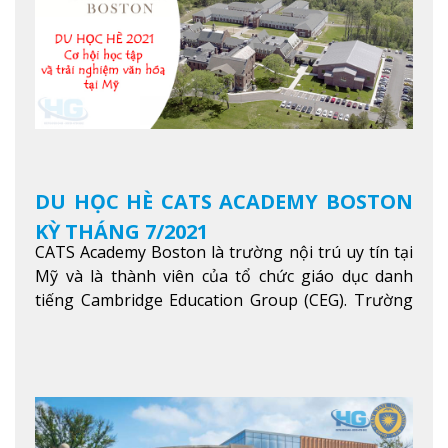
DU HỌC HÈ CATS ACADEMY BOSTON
KỲ THÁNG 7/2021
CATS Academy Boston là trường nội trú uy tín tại
Mỹ và là thành viên của tổ chức giáo dục danh
tiếng Cambridge Education Group (CEG). Trường
là con đường thuận lợi nhất dành cho các học sinh
Việt Nam muốn chuyển tiếp vào các trường Đại
học hàng đầu tại Mỹ như Harvard, Yale, MIT…
Xem
thêm