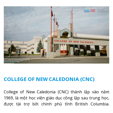
trường không chỉ là một loạt các lớp học - trường có
phòng sinh viên rộng rãi được trang bị các trạm sạc
điện thoại di động, không gian xanh để sinh viên tận
hưởng và đỗ xe tại chỗ. Bên kia đường các trung tâm
mua sắm lớn được bao quanh bởi nhiều doanh nghiệp
nhỏ, M College of Canada sẽ mang đến cho sinh viên cơ
hội trải nghiệm những điều tốt nhất mà thành phố
Montreal mang lại.
Xem thêm
COLLEGE OF NEW CALEDONIA (CNC)
College of New Caledonia (CNC) thành lập vào năm
1969, là một học viện giáo dục công lập sau trung học,
được tài trợ bởi chính phủ tỉnh British Columbia.
Trường cung cấp cho sinh viên một nền tảng giáo dục