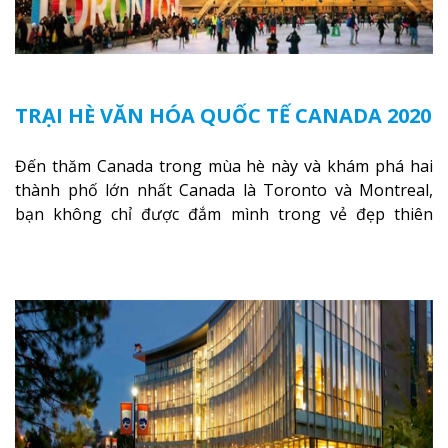
TRẠI HÈ VĂN HÓA QUỐC TẾ CANADA 2020
Đến thăm Canada trong mùa hè này và khám phá hai
thành phố lớn nhất Canada là Toronto và Montreal,
bạn không chỉ được đắm mình trong vẻ đẹp thiên
nhiên lãng mạn của Toronto và Montreal, mà còn có cơ
hội được sống một mùa hè sôi động như một công dân
toàn cầu với chương trình Du học hè Canada 2020.
Xem
thêm