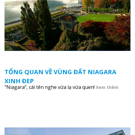
TỔNG QUAN VỀ VÙNG ĐẤT NIAGARA
XINH ĐẸP
"Niagara", cái tên nghe vừa lạ vừa quen!
Xem thêm