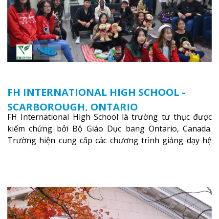
FH INTERNATIONAL HIGH SCHOOL -
SCARBOROUGH, ONTARIO
FH International High School là trường tư thục được
kiểm chứng bởi Bộ Giáo Dục bang Ontario, Canada.
Trường hiện cung cấp các chương trình giảng dạy hệ
trung học phổ thông từ lớp 9 đến lớp 12, trại hè và các
lớp bồi dưỡng anh văn nhằm hỗ trợ du học sinh dễ
dàng tiếp cận và hòa nhập nhanh chóng môi trường
học tại Canada.
Xem thêm