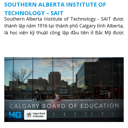
SOUTHERN ALBERTA INSTITUTE OF
TECHNOLOGY – SAIT
Southern Alberta Institute of Technology - SAIT được
thành lập năm 1916 tại thành phố Calgary tỉnh Alberta,
là học viện kỹ thuật công lập đầu tiên ở Bắc Mỹ được
nhà nước hoàn toàn công nhận và tài trợ, SAIT có hơn
84 chương trình học toàn thời gian và hơn 34 chương
trình đào tạo nghề cho sinh viên.
Xem thêm