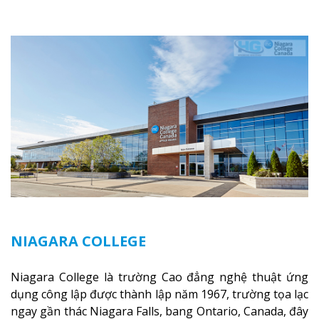
Canada thật sự, cung cấp hơn 80 chuyên ngành hai
năm đầu đại học và hơn 30 chương trình cao đẳng và
chứng chỉ trong lĩnh vực kinh doanh, khoa học y tế và
các chương trình nghề.
Xem thêm
NIAGARA COLLEGE
Niagara College là trường Cao đẳng nghệ thuật ứng
dụng công lập được thành lập năm 1967, trường tọa lạc
ngay gần thác Niagara Falls, bang Ontario, Canada, đây