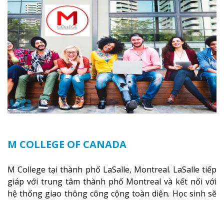
vào các công việc của nghệ thuật thị giác và biểu diễn,
kinh doanh, các dịch vụ cộng đồng và ngành nghề kỹ
thuật.
Xem thêm
M COLLEGE OF CANADA
M College tại thành phố LaSalle, Montreal. LaSalle tiếp
giáp với trung tâm thành phố Montreal và kết nối với
hệ thống giao thông công cộng toàn diện. Học sinh sẽ
học trong một khuôn viên sôi động và thú vị trong một
khu vực đa văn hóa của thành phố. Khuôn viên của